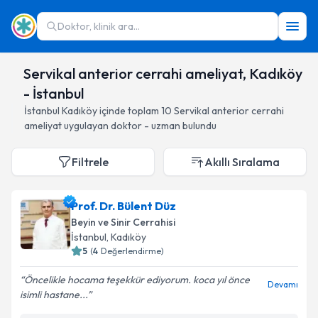
Doktor, klinik ara...
Servikal anterior cerrahi ameliyat, Kadıköy
- İstanbul
İstanbul
Kadıköy
içinde toplam
10
Servikal anterior cerrahi
ameliyat
uygulayan doktor - uzman bulundu
Filtrele
Akıllı Sıralama
Prof. Dr. Bülent Düz
Beyin ve Sinir Cerrahisi
İstanbul
, Kadıköy
5
(
4
Değerlendirme)
Öncelikle hocama teşekkür ediyorum. koca yıl önce
Devamı
isimli hastane...