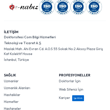
İLETİŞİM
Doktorsitesi Com Bilgi Hizmetleri
Teknoloji ve Ticaret A.Ş.
Maslak Mah. Ahi Evran Cd. A.O.S 55 Sokak No:2 Aksoy Plaza Giriş
Kat Kolektif House
İstanbul, Türkiye
SAĞLIK
PROFESYONELLER
Uzmanlar
Doktorlar İçin
Uzmanlık Alanları
Web Siteniz İçin
Hastalıklar
Kariyer
İşe Alım
Hizmetler
Hastaneler