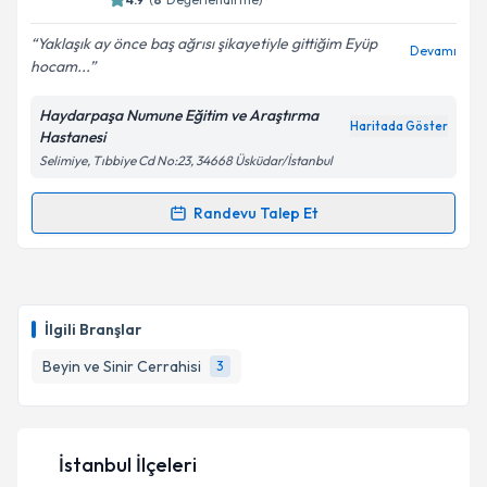
E-posta Adresiniz
Yaklaşık ay önce baş ağrısı şikayetiyle gittiğim Eyüp
Devamı
hocam...
Haydarpaşa Numune Eğitim ve Araştırma
Haritada Göster
Hastanesi
Kişisel verilerimin işlenmesine ilişkin
Aydınlatma
Selimiye, Tıbbiye Cd No:23, 34668 Üsküdar/İstanbul
Metni
'ni okudum ve kişisel verilerimin belirtilen
kapsamda işlenmesini kabul ediyorum.
Randevu Talep Et
Randevu Takvimi Talebi
Takvim Talebini Gönder
Dr. Öğr. Üyesi Eyüp Çetin
için randevu takvimi talebi
oluşturun. Size bu uzmandan randevu almanız için bir
İlgili Branşlar
takvim hazırlandığında e-posta ile bilgilendireceğiz.
Beyin ve Sinir Cerrahisi
3
E-posta Adresiniz
İstanbul İlçeleri