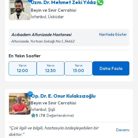
Uzm. Dr. Mehmet Zeki Yıldız
Beyin ve Sinir Cerrahisi
İstanbul
, Üsküdar
Acıbadem Altunizade Hastanesi
Haritada Göster
Altunizade, Yurtcan Sokağı No:1, 34662
En Yakın Saatler
Yarın
Yarın
Yarın
Daha Fazla
12:00
12:30
13:00
Op. Dr. E. Onur Kulaksızoğlu
Beyin ve Sinir Cerrahisi
İstanbul
, Şişli
5
(
78
Değerlendirme)
Çok ilgili ve bilgili, hastasıyla özdeşleşebilen bir
Devamı
doktor.