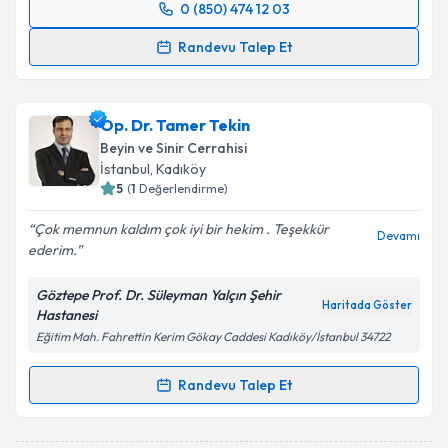
0 (850) 474 12 03
Randevu Takvimi Talebi
Randevu Talep Et
Op. Dr. Murat Çobanoğlu
için randevu takvimi talebi
oluşturun. Size bu uzmandan randevu almanız için bir
Op. Dr. Tamer Tekin
takvim hazırlandığında e-posta ile bilgilendireceğiz.
Beyin ve Sinir Cerrahisi
E-posta Adresiniz
İstanbul
, Kadıköy
5
(
1
Değerlendirme)
Çok memnun kaldım çok iyi bir hekim . Teşekkür
Devamı
ederim.
Kişisel verilerimin işlenmesine ilişkin
Aydınlatma
Metni
'ni okudum ve kişisel verilerimin belirtilen
Göztepe Prof. Dr. Süleyman Yalçın Şehir
kapsamda işlenmesini kabul ediyorum.
Haritada Göster
Hastanesi
Eğitim Mah. Fahrettin Kerim Gökay Caddesi Kadıköy/İstanbul 34722
Takvim Talebini Gönder
Randevu Talep Et
Randevu Takvimi Talebi