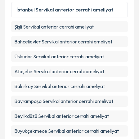
Kişisel verilerimin işlenmesine ilişkin
Aydınlatma
Metni
'ni okudum ve kişisel verilerimin belirtilen
İstanbul
Servikal anterior cerrahi ameliyat
kapsamda işlenmesini kabul ediyorum.
Şişli
Servikal anterior cerrahi ameliyat
Takvim Talebini Gönder
Bahçelievler
Servikal anterior cerrahi ameliyat
Üsküdar
Servikal anterior cerrahi ameliyat
Ataşehir
Servikal anterior cerrahi ameliyat
Bakırköy
Servikal anterior cerrahi ameliyat
Bayrampaşa
Servikal anterior cerrahi ameliyat
Beylikdüzü
Servikal anterior cerrahi ameliyat
Büyükçekmece
Servikal anterior cerrahi ameliyat