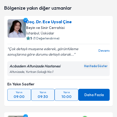
Op. Dr. Tamer Tekin
için randevu takvimi talebi
Bölgenize yakın diğer uzmanlar
oluşturun. Size bu uzmandan randevu almanız için bir
takvim hazırlandığında e-posta ile bilgilendireceğiz.
Doç. Dr. Ece Uysal Çine
E-posta Adresiniz
Beyin ve Sinir Cerrahisi
İstanbul
, Üsküdar
5
(
1
Değerlendirme)
Çok detaylı muayene ederek, görüntüleme
Kişisel verilerimin işlenmesine ilişkin
Aydınlatma
Devamı
sonuçlarına göre durumu detaylı olarak...
Metni
'ni okudum ve kişisel verilerimin belirtilen
kapsamda işlenmesini kabul ediyorum.
Acıbadem Altunizade Hastanesi
Haritada Göster
Altunizade, Yurtcan Sokağı No:1
Takvim Talebini Gönder
En Yakın Saatler
Yarın
Yarın
Yarın
Daha Fazla
09:00
09:30
10:00