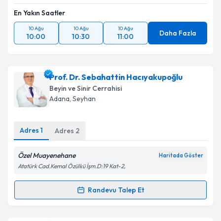
En Yakın Saatler
Takvim Talebini Gönder
10 Ağu
10 Ağu
10 Ağu
Daha Fazla
10:00
10:30
11:00
Prof. Dr. Sebahattin Hacıyakupoğlu
Beyin ve Sinir Cerrahisi
Adana
, Seyhan
Adres
1
Adres
2
Özel Muayenehane
Haritada Göster
Atatürk Cad.Kemal Özülkü İşm.D:19 Kat-2,
Randevu Talep Et
Randevu Takvimi Talebi