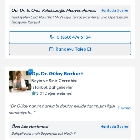
Op. Dr. E. Onur Kulaksızoğlu Muayenehanesi
Haritada Göster
Hakkıyeten Cad. No:11 Kat:M-2 Fulya Terrace Center (Fulya Opet Benzin
İstasyonu Karşısı)
0 (850) 474 61 34
Randevu Takvimi Talebi
Randevu Talep Et
Op. Dr. E. Onur Kulaksızoğlu
için randevu takvimi
talebi oluşturun. Size bu uzmandan randevu almanız
Op. Dr. Gülay Bozkurt
için bir takvim hazırlandığında e-posta ile
bilgilendireceğiz.
Beyin ve Sinir Cerrahisi
İstanbul
, Bahçelievler
E-posta Adresiniz
5
(
11
Değerlendirme)
Dr Gülay hanım harika bi doktor iyikide tanımışım ilgisi
Devamı
samimiyeti...
Kişisel verilerimin işlenmesine ilişkin
Aydınlatma
Özel Aile Hastanesi
Haritada Göster
Metni
'ni okudum ve kişisel verilerimin belirtilen
Bahçelievler mah Begonyalı sok No:7-9
kapsamda işlenmesini kabul ediyorum.