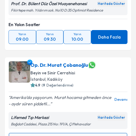
Prof. Dr. Bülent Düz Özel Muayenehanesi
Haritada Göster
Fikirtepe mah. Yıldırım sok. No10 D:35 Optimist Residence
En Yakın Saatler
Yarın
Yarın
Yarın
Daha Fazla
09:00
09:30
10:00
Op. Dr. Murat Çobanoğlu
Beyin ve Sinir Cerrahisi
İstanbul
, Kadıköy
4.9
(
9
Değerlendirme)
Amerika’da yaşıyorum. Murat hocama gitmeden önce
Devamı
- aydır süren şiddetli...
Lifemed Tıp Merkezi
Haritada Göster
Bağdat Caddesi, Plaza 215 No: 191/A, Çiftehavuzlar