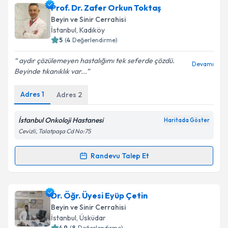
Prof. Dr. Sebahattin Hacıyakupoğlu
için randevu
Prof. Dr. Zafer Orkun Toktaş
takvimi talebi oluşturun. Size bu uzmandan randevu
Beyin ve Sinir Cerrahisi
almanız için bir takvim hazırlandığında e-posta ile
İstanbul
, Kadıköy
bilgilendireceğiz.
5
(
4
Değerlendirme)
E-posta Adresiniz
aydır çözülemeyen hastalığımı tek seferde çözdü.
Devamı
Beyinde tıkanıklık var...
Adres
1
Adres
2
Kişisel verilerimin işlenmesine ilişkin
Aydınlatma
Metni
'ni okudum ve kişisel verilerimin belirtilen
İstanbul Onkoloji Hastanesi
Haritada Göster
kapsamda işlenmesini kabul ediyorum.
Cevizli, Talatpaşa Cd No:75
Randevu Talep Et
Takvim Talebini Gönder
Randevu Takvimi Talebi
Prof. Dr. Zafer Orkun Toktaş
için randevu takvimi
Dr. Öğr. Üyesi Eyüp Çetin
talebi oluşturun. Size bu uzmandan randevu almanız
Beyin ve Sinir Cerrahisi
için bir takvim hazırlandığında e-posta ile
İstanbul
, Üsküdar
bilgilendireceğiz.
4.9
(
8
Değerlendirme)