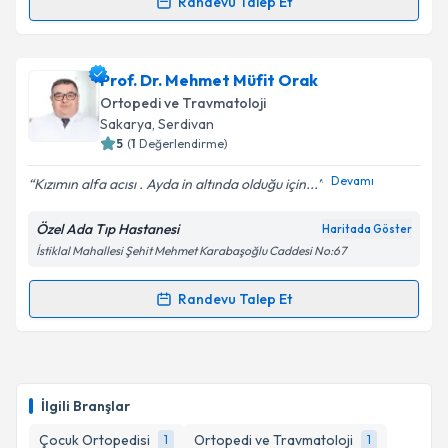
Takvim Talebini Gönder
Randevu Talep Et
Randevu Takvimi Talebi
Doç. Dr. Hanifi Üçpunar
için randevu takvimi talebi
Prof. Dr. Mehmet Müfit Orak
oluşturun. Size bu uzmandan randevu almanız için bir
Ortopedi ve Travmatoloji
takvim hazırlandığında e-posta ile bilgilendireceğiz.
Sakarya
, Serdivan
5
(
1
Değerlendirme)
E-posta Adresiniz
Devamı
Kızımın alfa acısı . Ayda in altında olduğu için...
Özel Ada Tıp Hastanesi
Haritada Göster
İstiklal Mahallesi Şehit Mehmet Karabaşoğlu Caddesi No:67
Kişisel verilerimin işlenmesine ilişkin
Aydınlatma
Metni
'ni okudum ve kişisel verilerimin belirtilen
kapsamda işlenmesini kabul ediyorum.
Randevu Talep Et
Randevu Takvimi Talebi
Takvim Talebini Gönder
Prof. Dr. Mehmet Müfit Orak
için randevu takvimi
talebi oluşturun. Size bu uzmandan randevu almanız
İlgili Branşlar
için bir takvim hazırlandığında e-posta ile
bilgilendireceğiz.
Çocuk Ortopedisi
Ortopedi ve Travmatoloji
1
1