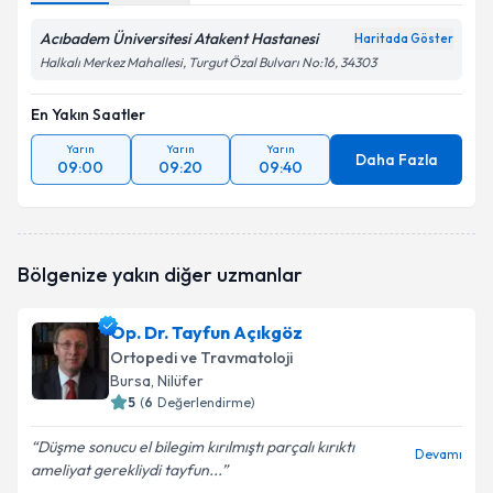
Acıbadem Üniversitesi Atakent Hastanesi
Haritada Göster
Halkalı Merkez Mahallesi, Turgut Özal Bulvarı No:16, 34303
En Yakın Saatler
Yarın
Yarın
Yarın
Daha Fazla
09:00
09:20
09:40
Bölgenize yakın diğer uzmanlar
Op. Dr. Tayfun Açıkgöz
Ortopedi ve Travmatoloji
Bursa
, Nilüfer
5
(
6
Değerlendirme)
Düşme sonucu el bilegim kırılmıştı parçalı kırıktı
Devamı
ameliyat gerekliydi tayfun...