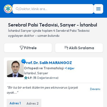
Doktor, klinik ara...
Serebral Palsi Tedavisi, Sarıyer - İstanbul
İstanbul
Sarıyer
içinde toplam
4
Serebral Palsi Tedavisi
uygulayan doktor - uzman bulundu
Filtrele
Akıllı Sıralama
Prof. Dr. Salih MARANGOZ
Ortopedi ve Travmatoloji
+
1
diğer
İstanbul
, Sarıyer
4.9
(
15
Değerlendirme)
Bir kız bir erkek ikizlerim pes ekinovarus (çarpık
Devamı
ayak...
Adres
1
Adres
2