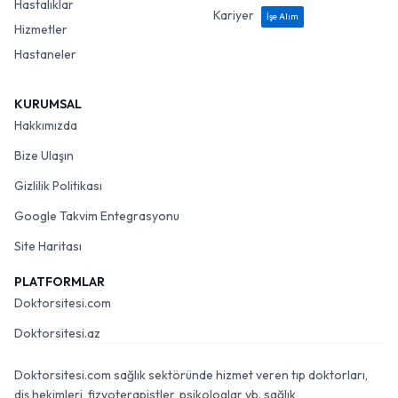
Hastalıklar
Kariyer
İşe Alım
Hizmetler
Hastaneler
KURUMSAL
Hakkımızda
Bize Ulaşın
Gizlilik Politikası
Google Takvim Entegrasyonu
Site Haritası
PLATFORMLAR
Doktorsitesi.com
Doktorsitesi.az
Doktorsitesi.com sağlık sektöründe hizmet veren tıp doktorları,
diş hekimleri, fizyoterapistler, psikologlar vb. sağlık