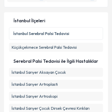
E-posta Adresiniz
İstanbul İlçeleri
Kişisel verilerimin işlenmesine ilişkin
Aydınlatma
İstanbul
Serebral Palsi Tedavisi
Metni
'ni okudum ve kişisel verilerimin belirtilen
kapsamda işlenmesini kabul ediyorum.
Küçükçekmece
Serebral Palsi Tedavisi
Takvim Talebini Gönder
Serebral Palsi Tedavisi ile İlgili Hastalıklar
İstanbul Sarıyer Aksayan Çocuk
İstanbul Sarıyer Artroplasti
İstanbul Sarıyer Artroskopi
İstanbul Sarıyer Çocuk Dirsek Çevresi Kırıkları