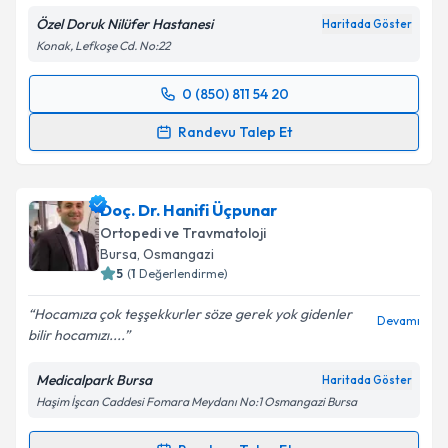
Özel Doruk Nilüfer Hastanesi
Haritada Göster
Konak, Lefkoşe Cd. No:22
0 (850) 811 54 20
Randevu Takvimi Talebi
Randevu Talep Et
Op. Dr. Tayfun Açıkgöz
için randevu takvimi talebi
oluşturun. Size bu uzmandan randevu almanız için bir
Doç. Dr. Hanifi Üçpunar
takvim hazırlandığında e-posta ile bilgilendireceğiz.
Ortopedi ve Travmatoloji
E-posta Adresiniz
Bursa
, Osmangazi
5
(
1
Değerlendirme)
Hocamıza çok teşşekkurler söze gerek yok gidenler
Devamı
bilir hocamızı....
Kişisel verilerimin işlenmesine ilişkin
Aydınlatma
Metni
'ni okudum ve kişisel verilerimin belirtilen
Medicalpark Bursa
Haritada Göster
kapsamda işlenmesini kabul ediyorum.
Haşim İşcan Caddesi Fomara Meydanı No:1 Osmangazi Bursa