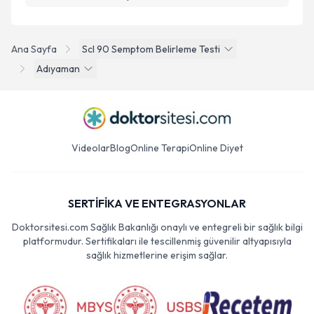
Metni
'ni okudum ve kişisel verilerimin belirtilen
kapsamda işlenmesini kabul ediyorum.
Ana Sayfa
Scl 90 Semptom Belirleme Testi
Takvim Talebini Gönder
Adıyaman
Videolar
Blog
Online Terapi
Online Diyet
SERTİFİKA VE ENTEGRASYONLAR
Doktorsitesi.com Sağlık Bakanlığı onaylı ve entegreli bir sağlık bilgi
platformudur. Sertifikaları ile tescillenmiş güvenilir altyapısıyla
sağlık hizmetlerine erişim sağlar.