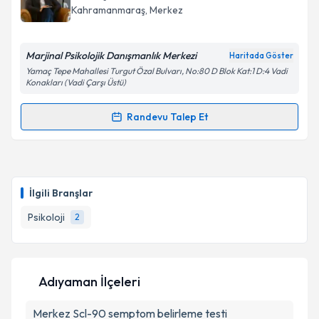
Kahramanmaraş
, Merkez
Marjinal Psikolojik Danışmanlık Merkezi
Haritada Göster
Yamaç Tepe Mahallesi Turgut Özal Bulvarı, No:80 D Blok Kat:1 D:4 Vadi
Konakları (Vadi Çarşı Üstü)
Randevu Talep Et
Randevu Takvimi Talebi
Psk. Dan. Ökkeş Gümüşoluk
için randevu takvimi
talebi oluşturun. Size bu uzmandan randevu almanız
İlgili Branşlar
için bir takvim hazırlandığında e-posta ile
bilgilendireceğiz.
Psikoloji
2
E-posta Adresiniz
Adıyaman İlçeleri
Merkez
Kişisel verilerimin işlenmesine ilişkin
Scl-90 semptom belirleme testi
Aydınlatma