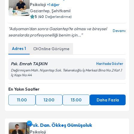
E-posta Adresiniz
Psikoloji
+
1
diğer
Gaziantep
, Şehitkamil
5
(
40
Değerlendirme)
Adıyaman’dan sonra Gaziantep’te olması ve bireysel
Kişisel verilerimin işlenmesine ilişkin
Aydınlatma
Devamı
seanslarda profesyonelliği benim için...
Metni
'ni okudum ve kişisel verilerimin belirtilen
kapsamda işlenmesini kabul ediyorum.
Adres
1
Online Görüşme
Takvim Talebini Gönder
Psk. Emrah TAŞKIN
Haritada Göster
Değirmiçem Mah. Nişantaşı Sok. Tekerekoğlu İş Merkezi Bina No.2 Kat .1
İç Kapı No:44
En Yakın Saatler
11:00
12:00
13:00
Daha Fazla
Psk. Dan. Ökkeş Gümüşoluk
Psikoloji