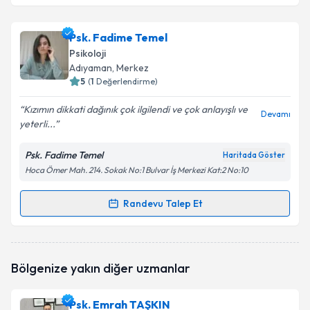
Psk. Muhammed Enes Aktaş
için randevu takvimi
Psk. Fadime Temel
talebi oluşturun. Size bu uzmandan randevu almanız
Psikoloji
için bir takvim hazırlandığında e-posta ile
Adıyaman
, Merkez
bilgilendireceğiz.
5
(
1
Değerlendirme)
E-posta Adresiniz
Kızımın dikkati dağınık çok ilgilendi ve çok anlayışlı ve
Devamı
yeterli...
Psk. Fadime Temel
Haritada Göster
Hoca Ömer Mah. 214. Sokak No:1 Bulvar İş Merkezi Kat:2 No:10
Kişisel verilerimin işlenmesine ilişkin
Aydınlatma
Metni
'ni okudum ve kişisel verilerimin belirtilen
kapsamda işlenmesini kabul ediyorum.
Randevu Talep Et
Randevu Takvimi Talebi
Takvim Talebini Gönder
Psk. Fadime Temel
için randevu takvimi talebi
Bölgenize yakın diğer uzmanlar
oluşturun. Size bu uzmandan randevu almanız için bir
takvim hazırlandığında e-posta ile bilgilendireceğiz.
Psk. Emrah TAŞKIN