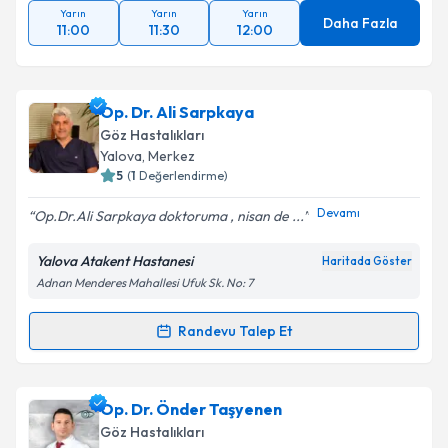
Yarın
Yarın
Yarın
Daha Fazla
11:00
11:30
12:00
Op. Dr. Ali Sarpkaya
Göz Hastalıkları
Yalova
, Merkez
5
(
1
Değerlendirme)
Devamı
Op.Dr.Ali Sarpkaya doktoruma , nisan de ...
Yalova Atakent Hastanesi
Haritada Göster
Adnan Menderes Mahallesi Ufuk Sk. No: 7
Randevu Talep Et
Randevu Takvimi Talebi
Op. Dr. Ali Sarpkaya
için randevu takvimi talebi
Op. Dr. Önder Taşyenen
oluşturun. Size bu uzmandan randevu almanız için bir
Göz Hastalıkları
takvim hazırlandığında e-posta ile bilgilendireceğiz.