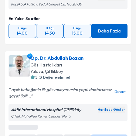
Küçükbakkalköy, Vedat Günyol Cd. No:28-30
En Yakın Saatler
11 Ağu
11 Ağu
11 Ağu
Daha Fazla
14:00
14:30
15:00
Op. Dr. Abdullah Bozan
Göz Hastalıkları
Yalova
, Çiftlikköy
5
(
3
Değerlendirme)
aylık bebeğimin ilk göz muayenesini yaptı doktorumuz
Devamı
gayet ilgili...
Aktif International Hospital Çiftlikköy
Haritada Göster
Çiftlik Mahallesi Kemer Caddesi No : 5