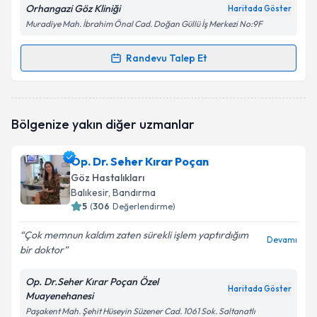
Orhangazi Göz Kliniği
Haritada Göster
Muradiye Mah. İbrahim Önal Cad. Doğan Güllü İş Merkezi No:9F
Randevu Talep Et
Randevu Takvimi Talebi
Op. Dr. Esin İlhan Turan
için randevu takvimi talebi
Bölgenize yakın diğer uzmanlar
oluşturun. Size bu uzmandan randevu almanız için bir
takvim hazırlandığında e-posta ile bilgilendireceğiz.
Op. Dr. Seher Kırar Poçan
E-posta Adresiniz
Göz Hastalıkları
Balıkesir
, Bandırma
5
(
306
Değerlendirme)
Çok memnun kaldım zaten sürekli işlem yaptırdığım
Kişisel verilerimin işlenmesine ilişkin
Aydınlatma
Devamı
bir doktor
Metni
'ni okudum ve kişisel verilerimin belirtilen
kapsamda işlenmesini kabul ediyorum.
Op. Dr.Seher Kırar Poçan Özel
Haritada Göster
Muayenehanesi
Takvim Talebini Gönder
Paşakent Mah. Şehit Hüseyin Süzener Cad. 1061 Sok. Saltanatlı