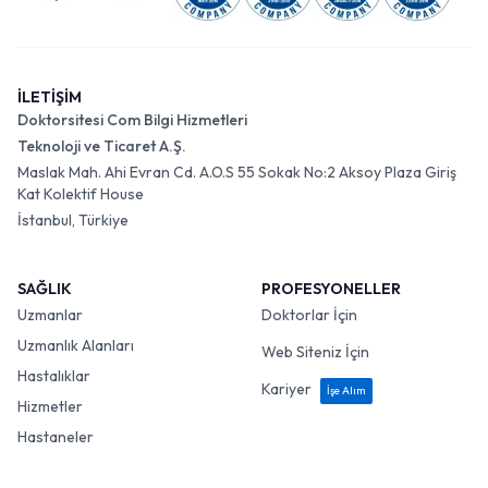
İLETİŞİM
Doktorsitesi Com Bilgi Hizmetleri
Teknoloji ve Ticaret A.Ş.
Maslak Mah. Ahi Evran Cd. A.O.S 55 Sokak No:2 Aksoy Plaza Giriş
Kat Kolektif House
İstanbul, Türkiye
SAĞLIK
PROFESYONELLER
Uzmanlar
Doktorlar İçin
Uzmanlık Alanları
Web Siteniz İçin
Hastalıklar
Kariyer
İşe Alım
Hizmetler
Hastaneler