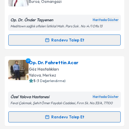
Bursa
, Osmangazi
E-posta Adresiniz
Op. Dr. Önder Taşyenen
Haritada Göster
Meditown sağlık ofisleri İstiklal Mah. Pars Sok . No :4 /1 Ofis 13
Kişisel verilerimin işlenmesine ilişkin
Aydınlatma
Randevu Talep Et
Randevu Takvimi Talebi
Metni
'ni okudum ve kişisel verilerimin belirtilen
kapsamda işlenmesini kabul ediyorum.
Op. Dr. Önder Taşyenen
için randevu takvimi talebi
Op. Dr. Fahrettin Acar
oluşturun. Size bu uzmandan randevu almanız için bir
Takvim Talebini Gönder
Göz Hastalıkları
takvim hazırlandığında e-posta ile bilgilendireceğiz.
Yalova
, Merkez
5
(
1
Değerlendirme)
E-posta Adresiniz
Özel Yalova Hastanesi
Haritada Göster
Fevzi Çakmak, Şehit Ömer Faydalı Caddesi, Fırın Sk. No:33/A, 77100
Kişisel verilerimin işlenmesine ilişkin
Aydınlatma
Randevu Talep Et
Randevu Takvimi Talebi
Metni
'ni okudum ve kişisel verilerimin belirtilen
kapsamda işlenmesini kabul ediyorum.