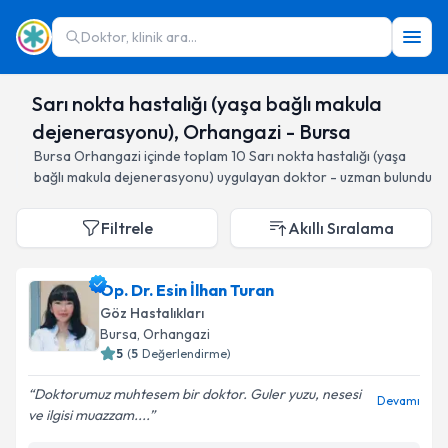
Doktor, klinik ara...
Sarı nokta hastalığı (yaşa bağlı makula
dejenerasyonu), Orhangazi - Bursa
Bursa
Orhangazi
içinde toplam
10
Sarı nokta hastalığı (yaşa
bağlı makula dejenerasyonu)
uygulayan doktor - uzman bulundu
Filtrele
Akıllı Sıralama
Op. Dr. Esin İlhan Turan
Göz Hastalıkları
Bursa
, Orhangazi
5
(
5
Değerlendirme)
Doktorumuz muhtesem bir doktor. Guler yuzu, nesesi
Devamı
ve ilgisi muazzam....