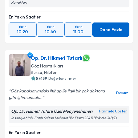
Konakları
En Yakın Saatler
Yarın
Yarın
Yarın
Daha Fazla
10:20
10:40
11:00
Op. Dr. Hikmet Tutarlı
Göz Hastalıkları
Bursa
, Nilüfer
5
(
439
Değerlendirme)
Göz kapaklarımdaki iltihap ile ilgili bir çok doktora
Devamı
gitmiştim ancak...
Op. Dr. Hikmet Tutarlı Özel Muayenehanesi
Haritada Göster
İhsaniye Mah. Fatih Sultan Mehmet Blv. Plaza 224 B Blok No:14B/D
En Yakın Saatler