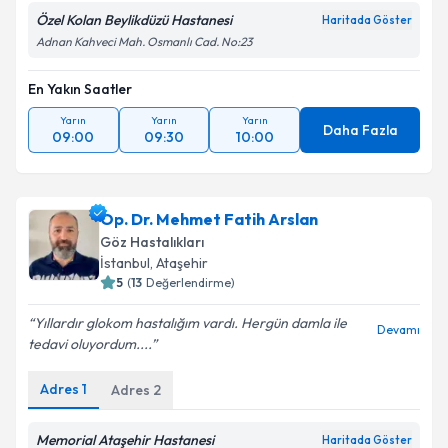
Özel Kolan Beylikdüzü Hastanesi
Kişisel verilerimin işlenmesine ilişkin
Aydınlatma
Haritada Göster
Metni
'ni okudum ve kişisel verilerimin belirtilen
Adnan Kahveci Mah. Osmanlı Cad. No:23
kapsamda işlenmesini kabul ediyorum.
En Yakın Saatler
Takvim Talebini Gönder
Yarın
Yarın
Yarın
Daha Fazla
09:00
09:30
10:00
Op. Dr. Mehmet Fatih Arslan
Göz Hastalıkları
İstanbul
, Ataşehir
5
(
13
Değerlendirme)
Yıllardır glokom hastalığım vardı. Hergün damla ile
Devamı
tedavi oluyordum....
Adres
1
Adres
2
Memorial Ataşehir Hastanesi
Haritada Göster