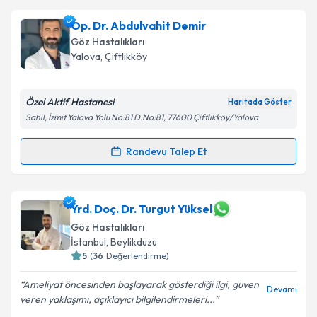
Op. Dr. Fahrettin Acar
için randevu takvimi talebi
Op. Dr. Abdulvahit Demir
Takvim Talebini Gönder
oluşturun. Size bu uzmandan randevu almanız için bir
Göz Hastalıkları
takvim hazırlandığında e-posta ile bilgilendireceğiz.
Yalova
, Çiftlikköy
E-posta Adresiniz
Özel Aktif Hastanesi
Haritada Göster
Sahil, İzmit Yalova Yolu No:81 D:No:81, 77600 Çiftlikköy/Yalova
Kişisel verilerimin işlenmesine ilişkin
Aydınlatma
Randevu Talep Et
Randevu Takvimi Talebi
Metni
'ni okudum ve kişisel verilerimin belirtilen
kapsamda işlenmesini kabul ediyorum.
Op. Dr. Abdulvahit Demir
için randevu takvimi talebi
Yrd. Doç. Dr. Turgut Yüksel
oluşturun. Size bu uzmandan randevu almanız için bir
Takvim Talebini Gönder
Göz Hastalıkları
takvim hazırlandığında e-posta ile bilgilendireceğiz.
İstanbul
, Beylikdüzü
5
(
36
Değerlendirme)
E-posta Adresiniz
Ameliyat öncesinden başlayarak gösterdiği ilgi, güven
Devamı
veren yaklaşımı, açıklayıcı bilgilendirmeleri...