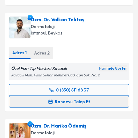
Uzm. Dr. Volkan Tektaş
Dermatoloji
İstanbul
, Beykoz
Adres
1
Adres
2
Özel Fsm Tıp Merkezi Kavacık
Haritada Göster
Kavacık Mah. Fatih Sultan Mehmet Cad. Can Sok. No: 2
0 (850) 811 68 37
Randevu Takvimi Talebi
Randevu Talep Et
Uzm. Dr. Volkan Tektaş
için randevu takvimi talebi
oluşturun. Size bu uzmandan randevu almanız için bir
Uzm. Dr. Harika Ödemiş
takvim hazırlandığında e-posta ile bilgilendireceğiz.
Dermatoloji