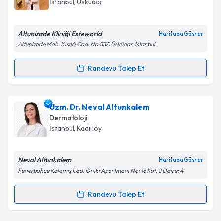
E-posta Adresiniz
İstanbul
, Üsküdar
Altunizade Kliniği Esteworld
Haritada Göster
Altunizade Mah. Kısıklı Cad. No:33/1 Üsküdar, İstanbul
Kişisel verilerimin işlenmesine ilişkin
Aydınlatma
Metni
'ni okudum ve kişisel verilerimin belirtilen
Randevu Talep Et
kapsamda işlenmesini kabul ediyorum.
Randevu Takvimi Talebi
Takvim Talebini Gönder
Uzm. Dr. Harika Ödemiş
için randevu takvimi talebi
Uzm. Dr. Neval Altunkalem
oluşturun. Size bu uzmandan randevu almanız için bir
Dermatoloji
takvim hazırlandığında e-posta ile bilgilendireceğiz.
İstanbul
, Kadıköy
E-posta Adresiniz
Neval Altunkalem
Haritada Göster
Fenerbahçe Kalamış Cad. Oniki Apartmanı No: 16 Kat: 2 Daire: 4
Kişisel verilerimin işlenmesine ilişkin
Aydınlatma
Randevu Talep Et
Randevu Takvimi Talebi
Metni
'ni okudum ve kişisel verilerimin belirtilen
kapsamda işlenmesini kabul ediyorum.