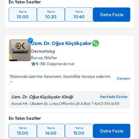
En Yakın Saatler
Kişisel verilerimin işlenmesine ilişkin
Aydınlatma
Metni
'ni okudum ve kişisel verilerimin belirtilen
Yarın
Yarın
Yarın
Daha Fazla
kapsamda işlenmesini kabul ediyorum.
10:00
10:20
10:40
Takvim Talebini Gönder
Uzm. Dr. Oğuz Küçükçakır
Dermatoloji
Bursa
, Nilüfer
5
(
50
Değerlendirme)
Alanında üzerine tanımam, kesinlikle tavsiye ederim.
Devamı
.
Uzm. Dr. Oğuz Küçükçakır Kliniği
Haritada Göster
Konak Mh. 1.Badem Sk. Lotus Office No:26 A Blok T Kat D:104 16315
En Yakın Saatler
Yarın
Yarın
Yarın
Daha Fazla
13:00
14:00
15:00