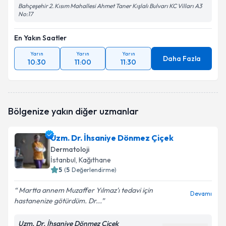
Bahçeşehir 2. Kısım Mahallesi Ahmet Taner Kışlalı Bulvarı KC Vilları A3
No:17
En Yakın Saatler
Yarın
Yarın
Yarın
Daha Fazla
10:30
11:00
11:30
Bölgenize yakın diğer uzmanlar
Uzm. Dr. İhsaniye Dönmez Çiçek
Dermatoloji
İstanbul
, Kağıthane
5
(
5
Değerlendirme)
Martta annem Muzaffer Yılmaz'ı tedavi için
Devamı
hastanenize götürdüm. Dr...
Uzm. Dr. İhsaniye Dönmez Çiçek