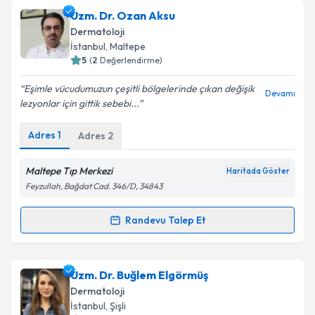
Uzm. Dr. Elif Cömert Özer
için randevu takvimi
Uzm. Dr. Ozan Aksu
talebi oluşturun. Size bu uzmandan randevu almanız
Dermatoloji
için bir takvim hazırlandığında e-posta ile
İstanbul
, Maltepe
bilgilendireceğiz.
5
(
2
Değerlendirme)
E-posta Adresiniz
Eşimle vücudumuzun çeşitli bölgelerinde çıkan değişik
Devamı
lezyonlar için gittik sebebi...
Adres
1
Adres
2
Kişisel verilerimin işlenmesine ilişkin
Aydınlatma
Metni
'ni okudum ve kişisel verilerimin belirtilen
Maltepe Tıp Merkezi
Haritada Göster
kapsamda işlenmesini kabul ediyorum.
Feyzullah, Bağdat Cad. 346/D, 34843
Randevu Talep Et
Takvim Talebini Gönder
Randevu Takvimi Talebi
Uzm. Dr. Ozan Aksu
için randevu takvimi talebi
Uzm. Dr. Buğlem Elgörmüş
oluşturun. Size bu uzmandan randevu almanız için bir
Dermatoloji
takvim hazırlandığında e-posta ile bilgilendireceğiz.
İstanbul
, Şişli