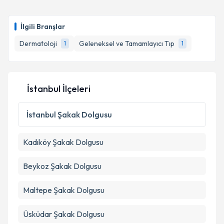
Uzm. Dr. Neval Altunkalem
için randevu takvimi
talebi oluşturun. Size bu uzmandan randevu almanız
Takvim Talebini Gönder
İlgili Branşlar
için bir takvim hazırlandığında e-posta ile
bilgilendireceğiz.
Dermatoloji
Geleneksel ve Tamamlayıcı Tıp
1
1
E-posta Adresiniz
İstanbul İlçeleri
Kişisel verilerimin işlenmesine ilişkin
Aydınlatma
İstanbul
Şakak Dolgusu
Metni
'ni okudum ve kişisel verilerimin belirtilen
kapsamda işlenmesini kabul ediyorum.
Kadıköy
Şakak Dolgusu
Takvim Talebini Gönder
Beykoz
Şakak Dolgusu
Maltepe
Şakak Dolgusu
Üsküdar
Şakak Dolgusu