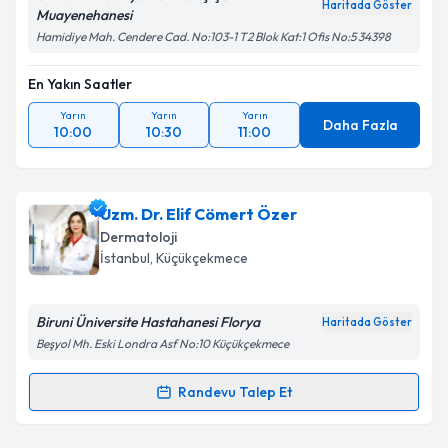
Haritada Göster
Muayenehanesi
Hamidiye Mah. Cendere Cad. No:103-1 T2 Blok Kat:1 Ofis No:5 34398
En Yakın Saatler
Yarın
Yarın
Yarın
Daha Fazla
10:00
10:30
11:00
Uzm. Dr. Elif Cömert Özer
Dermatoloji
İstanbul
, Küçükçekmece
Biruni Üniversite Hastahanesi Florya
Haritada Göster
Beşyol Mh. Eski Londra Asf No:10 Küçükçekmece‎
Randevu Talep Et
Randevu Takvimi Talebi