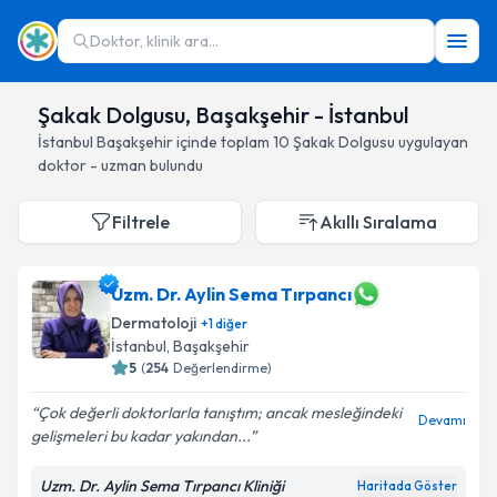
Doktor, klinik ara...
Şakak Dolgusu, Başakşehir - İstanbul
İstanbul
Başakşehir
içinde toplam
10
Şakak Dolgusu
uygulayan
doktor - uzman bulundu
Filtrele
Akıllı Sıralama
Uzm. Dr. Aylin Sema Tırpancı
Dermatoloji
+
1
diğer
İstanbul
, Başakşehir
5
(
254
Değerlendirme)
Çok değerli doktorlarla tanıştım; ancak mesleğindeki
Devamı
gelişmeleri bu kadar yakından...
Uzm. Dr. Aylin Sema Tırpancı Kliniği
Haritada Göster