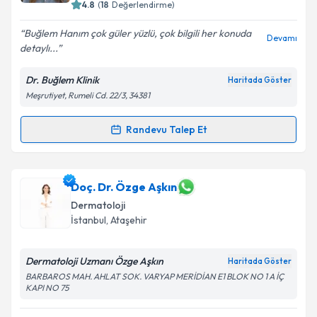
4.8
(
18
Değerlendirme)
E-posta Adresiniz
Buğlem Hanım çok güler yüzlü, çok bilgili her konuda
Devamı
detaylı...
Dr. Buğlem Klinik
Haritada Göster
Kişisel verilerimin işlenmesine ilişkin
Aydınlatma
Meşrutiyet, Rumeli Cd. 22/3, 34381
Metni
'ni okudum ve kişisel verilerimin belirtilen
kapsamda işlenmesini kabul ediyorum.
Randevu Talep Et
Randevu Takvimi Talebi
Takvim Talebini Gönder
Uzm. Dr. Buğlem Elgörmüş
için randevu takvimi
Doç. Dr. Özge Aşkın
talebi oluşturun. Size bu uzmandan randevu almanız
Dermatoloji
için bir takvim hazırlandığında e-posta ile
İstanbul
, Ataşehir
bilgilendireceğiz.
E-posta Adresiniz
Dermatoloji Uzmanı Özge Aşkın
Haritada Göster
BARBAROS MAH. AHLAT SOK. VARYAP MERİDİAN E1 BLOK NO 1 A İÇ
KAPI NO 75