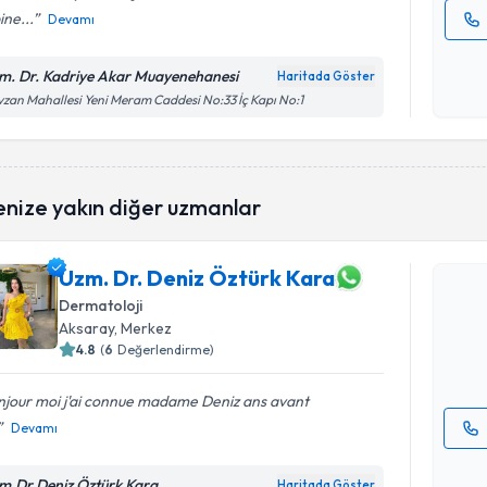
ine...
Devamı
Kişisel
okudum
m. Dr. Kadriye Akar Muayenehanesi
Haritada Göster
işlenm
zan Mahallesi Yeni Meram Caddesi No:33 İç Kapı No:1
Randevu T
enize yakın diğer uzmanlar
Uzm. Dr. 
Uzm. Dr. Deniz Öztürk Kara
oluşturun. 
Dermatoloji
hazırlandığ
Aksaray
, Merkez
4.8
(
6
Değerlendirme)
E-posta Ad
njour moi j'ai connue madame Deniz ans avant
Devamı
Kişisel
okudum
m.Dr Deniz Öztürk Kara
Haritada Göster