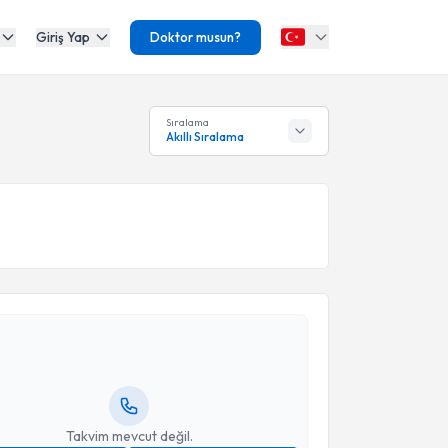
Giriş Yap
Doktor musun?
Sıralama
Akıllı Sıralama
akvimi Talebi
Kadriye Akar
için randevu takvimi talebi oluşturun.
andan randevu almanız için bir takvim
ında e-posta ile bilgilendireceğiz.
resiniz
Takvim mevcut değil.