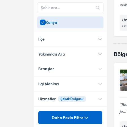
ekib
Uz
Konya
Hav
İlçe
Bölg
Yakınımda Ara
Branşlar
Konumuma yakın uzmanları
Meram
göster
İlgi Alanları
Hizmetler
Şakak Dolgusu
Dermatoloji
Bo
je...
Mezuniyet
Ağız Yaraları
Daha Fazla Filtre
Uz