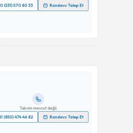
0 (531) 570 80 33
Randevu Talep Et
 verilerimin işlenmesine ilişkin
Aydınlatma Metni
'ni
 ve kişisel verilerimin belirtilen kapsamda
esini kabul ediyorum.
Takvim Talebini Gönder
akvimi Talebi
Deniz Öztürk Kara
için randevu takvimi talebi
Size bu uzmandan randevu almanız için bir takvim
ında e-posta ile bilgilendireceğiz.
resiniz
Takvim mevcut değil.
0 (850) 474 46 82
Randevu Talep Et
 verilerimin işlenmesine ilişkin
Aydınlatma Metni
'ni
 ve kişisel verilerimin belirtilen kapsamda