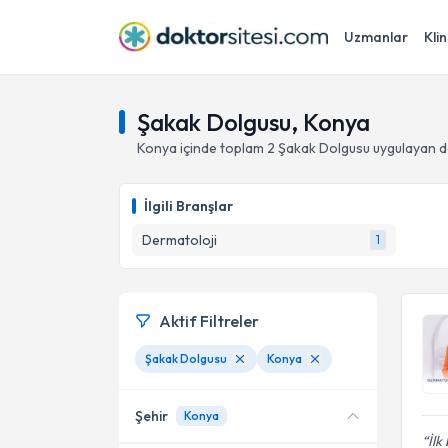
Uzmanlar
Klin
Şakak Dolgusu, Konya
Konya
içinde toplam
2
Şakak Dolgusu
uygulayan d
İlgili Branşlar
Dermatoloji
1
Aktif Filtreler
Şakak Dolgusu
Konya
Şehir
Konya
İl