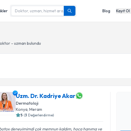
ikler
Blog
Kayıt Ol
oktor - uzman bulundu
Randevu T
Uzm. Dr. 
Uzm. Dr. Kadriye Akar
Size bu uzm
Dermatoloji
hazırlandığ
Konya
, Meram
5
(
3
Değerlendirme)
E-posta Ad
k botox deneyimimdi çok memnun kaldım, hoca hanıma ve