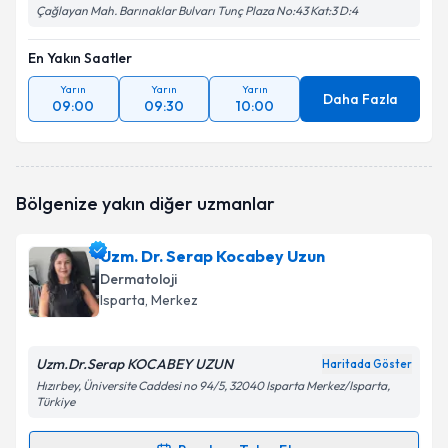
Çağlayan Mah. Barınaklar Bulvarı Tunç Plaza No:43 Kat:3 D:4
En Yakın Saatler
Yarın
Yarın
Yarın
Daha Fazla
09:00
09:30
10:00
Bölgenize yakın diğer uzmanlar
Uzm. Dr. Serap Kocabey Uzun
Dermatoloji
Isparta
, Merkez
Uzm.Dr.Serap KOCABEY UZUN
Haritada Göster
Hızırbey, Üniversite Caddesi no 94/5, 32040 Isparta Merkez/Isparta,
Türkiye