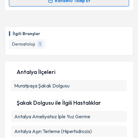
Randevu Talep Et
Randevu Takvimi Talebi
Uzm. Dr. Serap Kocabey Uzun
için randevu takvimi
talebi oluşturun. Size bu uzmandan randevu almanız
İlgili Branşlar
için bir takvim hazırlandığında e-posta ile
bilgilendireceğiz.
Dermatoloji
1
E-posta Adresiniz
Antalya İlçeleri
Muratpaşa
Kişisel verilerimin işlenmesine ilişkin
Şakak Dolgusu
Aydınlatma
Metni
'ni okudum ve kişisel verilerimin belirtilen
kapsamda işlenmesini kabul ediyorum.
Şakak Dolgusu ile İlgili Hastalıklar
Antalya Ameliyatsız İple Yuz Germe
Takvim Talebini Gönder
Antalya Aşırı Terleme (Hiperhidrozis)