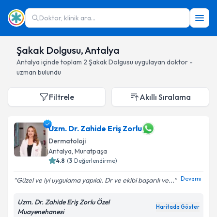
Doktor, klinik ara...
Şakak Dolgusu, Antalya
Antalya
içinde toplam
2
Şakak Dolgusu
uygulayan doktor -
uzman bulundu
Filtrele
Akıllı Sıralama
Uzm. Dr. Zahide Eriş Zorlu
Dermatoloji
Antalya
, Muratpaşa
4.8
(
3
Değerlendirme)
Devamı
Güzel ve iyi uygulama yapıldı. Dr ve ekibi başarılı ve...
Uzm. Dr. Zahide Eriş Zorlu Özel
Haritada Göster
Muayenehanesi