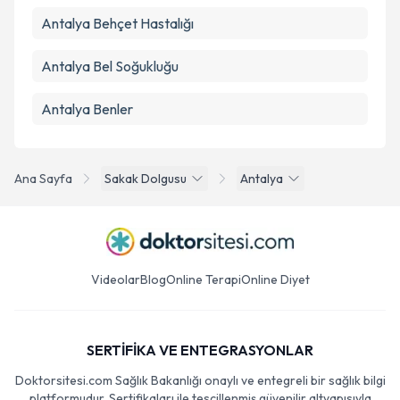
Antalya Behçet Hastalığı
Antalya Bel Soğukluğu
Antalya Benler
Ana Sayfa
Sakak Dolgusu
Antalya
Videolar
Blog
Online Terapi
Online Diyet
SERTİFİKA VE ENTEGRASYONLAR
Doktorsitesi.com Sağlık Bakanlığı onaylı ve entegreli bir sağlık bilgi
platformudur. Sertifikaları ile tescillenmiş güvenilir altyapısıyla