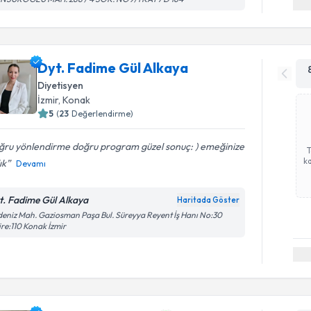
Dyt. Fadime Gül Alkaya
Diyetisyen
İzmir
, Konak
5
(
23
Değerlendirme)
ğru yönlendirme doğru program güzel sonuç: ) emeğinize
ka
ık
Devamı
t. Fadime Gül Alkaya
Haritada Göster
eniz Mah. Gaziosman Paşa Bul. Süreyya Reyent İş Hanı No:30
re:110 Konak İzmir