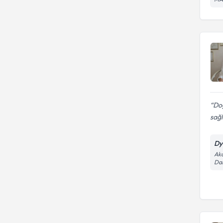
Do
sağl
Dy
Akd
Dai