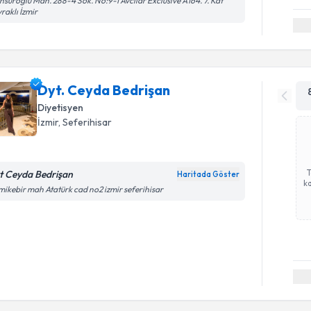
suroğlu Mah. 288-4 Sok. No:9-1 Avcılar Exclusive A164. 7. Kat
raklı İzmir
Dyt. Ceyda Bedrişan
Diyetisyen
İzmir
, Seferihisar
t Ceyda Bedrişan
Haritada Göster
ka
ikebir mah Atatürk cad no2 izmir seferihisar