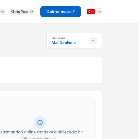
Giriş Yap
Doktor musun?
Sıralama
Akıllı Sıralama
akvimi Talebi
 Fidan
için randevu takvimi talebi oluşturun. Size bu
ndevu almanız için bir takvim hazırlandığında e-
lgilendireceğiz.
resiniz
u uzmandan online randevu alabileceğin bir
takvimi bulunmuyor.