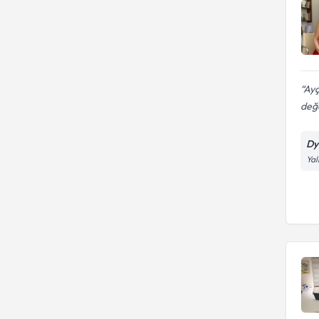
Ayç
değ
Dy
Yal