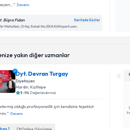
eyen...
Devamı
Kişisel
okudum
t. Büşra Fidan
Haritada Göster
işlenm
er Mahallesi, Ortaç Sokak No:55/A Kültürpark yanı
enize yakın diğer uzmanlar
Dyt. Devran Turgay
Diyetisyen
Mardin
, Kızıltepe
5
(
94
Değerlendirme)
termiş olduğu profesyonellik için kendisine teşekkür
ka
rim.
Devamı
dres
1
Online Görüşme