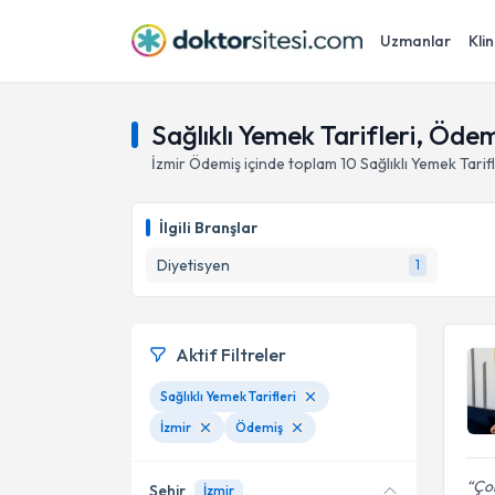
Uzmanlar
Klin
Sağlıklı Yemek Tarifleri, Ödem
İzmir
Ödemiş
içinde toplam
10
Sağlıklı Yemek Tarifl
İlgili Branşlar
Diyetisyen
1
Aktif Filtreler
Sağlıklı Yemek Tarifleri
İzmir
Ödemiş
Çok
Şehir
İzmir