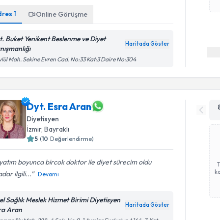
dres
1
Online Görüşme
t. Buket Yenikent Beslenme ve Diyet
Haritada Göster
nışmanlığı
ylül Mah. Sekine Evren Cad. No:33 Kat:3 Daire No:304
Dyt. Esra Aran
Diyetisyen
İzmir
, Bayraklı
5
(
10
Değerlendirme)
atım boyunca bircok doktor ile diyet sürecim oldu
ka
dar ilgili...
Devamı
el Sağlık Meslek Hizmet Birimi Diyetisyen
Haritada Göster
ra Aran