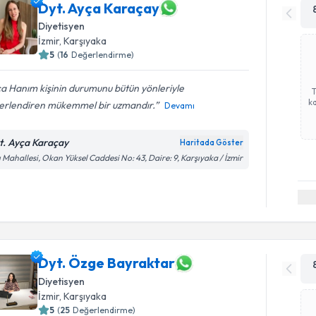
Dyt. Ayça Karaçay
Diyetisyen
İzmir
, Karşıyaka
5
(
16
Değerlendirme)
a Hanım kişinin durumunu bütün yönleriyle
ka
erlendiren mükemmel bir uzmandır.
Devamı
t. Ayça Karaçay
Haritada Göster
ı Mahallesi, Okan Yüksel Caddesi No: 43, Daire: 9, Karşıyaka / İzmir
Dyt. Özge Bayraktar
Diyetisyen
İzmir
, Karşıyaka
5
(
25
Değerlendirme)