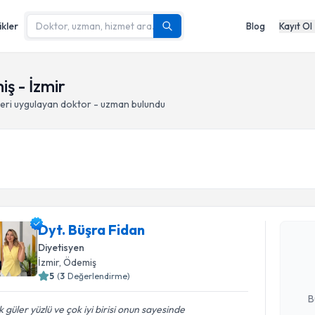
ikler
Blog
Kayıt Ol
iş - İzmir
eri
uygulayan doktor - uzman bulundu
Randevu T
Dyt. Büşra
Dyt. Büşra Fidan
uzmandan ra
Diyetisyen
posta ile bi
İzmir
, Ödemiş
5
(
3
Değerlendirme)
E-posta Ad
B
 güler yüzlü ve çok iyi birisi onun sayesinde