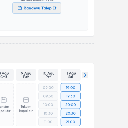
Randevu Talep Et
 verilerimin işlenmesine ilişkin
Aydınlatma Metni
'ni
 ve kişisel verilerimin belirtilen kapsamda
esini kabul ediyorum.
Takvim Talebini Gönder
8 Ağu
9 Ağu
10 Ağu
11 Ağu
Cmt
Paz
Pzt
Sal
09:00
19:00
09:30
19:30
10:00
20:00
Takvim
Takvim
palıdır
kapalıdır
10:30
20:30
11:00
21:00