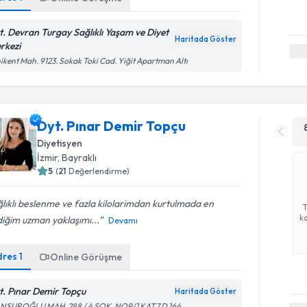
t. Devran Turgay Sağlıklı Yaşam ve Diyet
Haritada Göster
rkezi
ikent Mah. 9123. Sokak Toki Cad. Yiğit Apartman Altı
Dyt. Pınar Demir Topçu
Diyetisyen
İzmir
, Bayraklı
5
(
21
Değerlendirme)
lıklı beslenme ve fazla kilolarimdan kurtulmada en
ka
iğim uzman yaklaşımı...
Devamı
dres
1
Online Görüşme
t. Pınar Demir Topçu
Haritada Göster
NSUROĞLU MAH. 288 / 4 SOK. NO9/1 KAT7 D 164