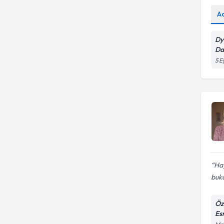
A
Dy
Da
5 E
Hay
buka
Öz
Es