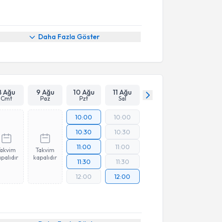
Daha Fazla Göster
8 Ağu
9 Ağu
10 Ağu
11 Ağu
Cmt
Paz
Pzt
Sal
10:00
10:00
10:30
10:30
11:00
11:00
Takvim
Takvim
palıdır
kapalıdır
11:30
11:30
12:00
12:00