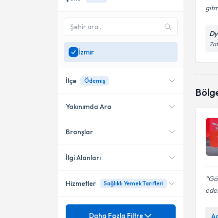
gitm
Dy
Zaf
İzmir
İlçe
Ödemiş
Bölg
Yakınımda Ara
Branşlar
Konumuma yakın uzmanları
Karşıyaka
göster
Bayraklı
İlgi Alanları
Konak
Gös
Hizmetler
Sağlıklı Yemek Tarifleri
Diyetisyen
ede
Bornova
Mezuniyet
Ağırlık kaybı
Daha Fazla Filtre
A
Çiğli