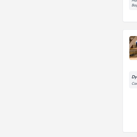
Man
Bay
Dy
Cam