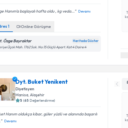
e Hanım'a başlayalı hafta oldu , kg veda...
Devamı
ka
dres
1
Online Görüşme
t. Özge Bayraktar
Haritada Göster
riye Üçok Mah. 1762 Sok. No:15 Güçlü Apart. Kat:4 Daire:4
Dyt. Buket Yenikent
Diyetisyen
Manisa
, Alaşehir
5
(
65
Değerlendirme)
et Hanım oldukça kibar, güler yüzlü ve alanında başarılı
ka
.
Devamı