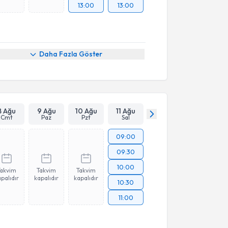
13:00
13:00
Daha Fazla Göster
8 Ağu
9 Ağu
10 Ağu
11 Ağu
Cmt
Paz
Pzt
Sal
09:00
09:30
10:00
Takvim
Takvim
Takvim
palıdır
kapalıdır
kapalıdır
10:30
11:00