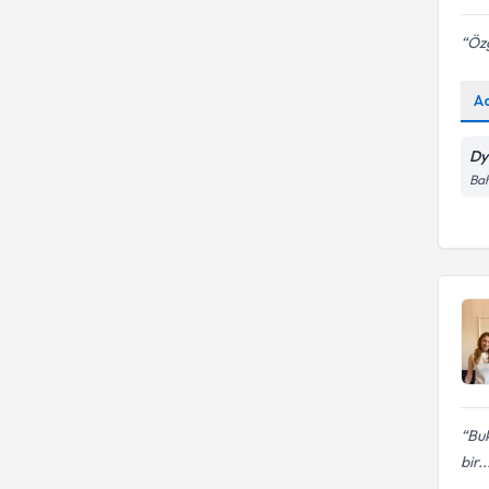
Özg
A
Dy
Bah
Buk
bir..