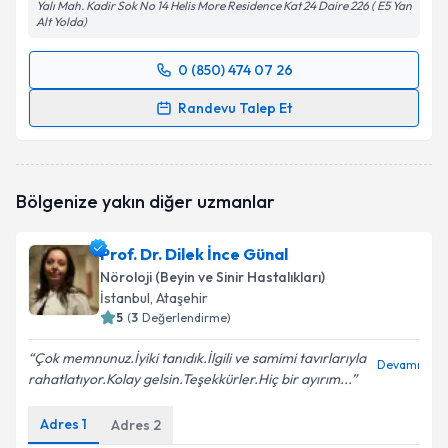
Yalı Mah. Kadir Sok No 14 Helis More Residence Kat 24 Daire 226 ( E5 Yan
Alt Yolda)
0 (850) 474 07 26
Randevu Takvimi Talebi
Randevu Talep Et
Uzm. Dr. Oğuz Bak
için randevu takvimi talebi
oluşturun. Size bu uzmandan randevu almanız için bir
takvim hazırlandığında e-posta ile bilgilendireceğiz.
Bölgenize yakın diğer uzmanlar
E-posta Adresiniz
Prof. Dr. Dilek İnce Günal
Nöroloji (Beyin ve Sinir Hastalıkları)
İstanbul
, Ataşehir
5
(
3
Değerlendirme)
Kişisel verilerimin işlenmesine ilişkin
Aydınlatma
Metni
'ni okudum ve kişisel verilerimin belirtilen
Çok memnunuz.İyiki tanıdık.İlgili ve samimi tavırlarıyla
kapsamda işlenmesini kabul ediyorum.
Devamı
rahatlatıyor.Kolay gelsin.Teşekkürler.Hiç bir ayırım...
Adres
1
Adres
2
Takvim Talebini Gönder