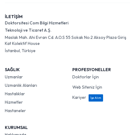
İLETİŞİM
Doktorsitesi Com Bilgi Hizmetleri
Teknoloji ve Ticaret A.Ş.
Maslak Mah. Ahi Evran Cd. A.O.S 55 Sokak No:2 Aksoy Plaza Giriş
Kat Kolektif House
İstanbul, Türkiye
SAĞLIK
PROFESYONELLER
Uzmanlar
Doktorlar İçin
Uzmanlık Alanları
Web Siteniz İçin
Hastalıklar
Kariyer
İşe Alım
Hizmetler
Hastaneler
KURUMSAL
Hakkımızda