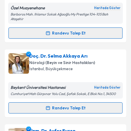
Özel Muayenehane
Haritada Göster
Barboros Mah. Ihlamur Sokak Ağaoğlu My Prestige 104-105 Batı
Ataşehir
Randevu Talep Et
Randevu Takvimi Talebi
Prof. Dr. Dilek İnce Günal
için randevu takvimi
Doç. Dr. Selma Akkaya Arı
talebi oluşturun. Size bu uzmandan randevu almanız
Nöroloji (Beyin ve Sinir Hastalıkları)
için bir takvim hazırlandığında e-posta ile
İstanbul
, Büyükçekmece
bilgilendireceğiz.
E-posta Adresiniz
Beykent Üniversitesi Hastanesi
Haritada Göster
Cumhuriyet Mah Gürpınar Yolu Cad, Şafak Sokak, E Blok No:1, 34500
Randevu Talep Et
Randevu Takvimi Talebi
Kişisel verilerimin işlenmesine ilişkin
Aydınlatma
Metni
'ni okudum ve kişisel verilerimin belirtilen
kapsamda işlenmesini kabul ediyorum.
Doç. Dr. Selma Akkaya Arı
için randevu takvimi
Uzm. Dr. Ayfer Evren