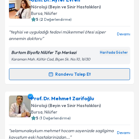
talebi oluşturun. Size bu uzmandan randevu almanız
Nöroloji (Beyin ve Sinir Hastalıkları)
için bir takvim hazırlandığında e-posta ile
Takvim Talebini Gönder
Bursa
, Nilüfer
bilgilendireceğiz.
5
(
2
Değerlendirme)
E-posta Adresiniz
teşhisi ve uyguladığı tedavi mükemmel ötesi süper
Devamı
annemin doktoru
Burtom Biyofiz Nilüfer Tıp Merkezi
Haritada Göster
Karaman Mah. Kültür Cad, Biçen Sk. No:10, 16130
Kişisel verilerimin işlenmesine ilişkin
Aydınlatma
Metni
'ni okudum ve kişisel verilerimin belirtilen
kapsamda işlenmesini kabul ediyorum.
Randevu Talep Et
Randevu Takvimi Talebi
Takvim Talebini Gönder
Uzm. Dr. Ayfer Evren
için randevu takvimi talebi
Prof. Dr. Mehmet Zarifoğlu
oluşturun. Size bu uzmandan randevu almanız için bir
Nöroloji (Beyin ve Sinir Hastalıkları)
takvim hazırlandığında e-posta ile bilgilendireceğiz.
Bursa
, Nilüfer
5
(
1
Değerlendirme)
E-posta Adresiniz
selamunaleykum mehmet hocam sayenizde sagligima
Devamı
kavuştum eski hastalarinizdan...