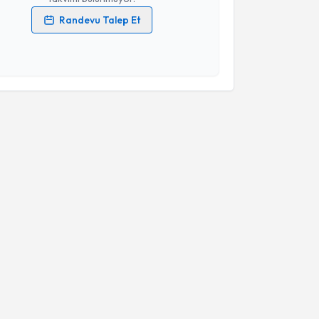
Randevu Talep Et
 verilerimin işlenmesine ilişkin
Aydınlatma Metni
'ni
 ve kişisel verilerimin belirtilen kapsamda
esini kabul ediyorum.
Takvim Talebini Gönder