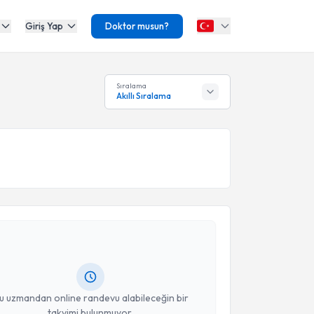
Giriş Yap
Doktor musun?
Sıralama
Akıllı Sıralama
akvimi Talebi
iliz Ökten
için randevu takvimi talebi oluşturun. Size
 randevu almanız için bir takvim hazırlandığında e-
lgilendireceğiz.
resiniz
u uzmandan online randevu alabileceğin bir
takvimi bulunmuyor.