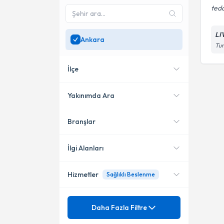
teda
LI
Ankara
Tu
İlçe
Yakınımda Ara
Branşlar
Konumuma yakın uzmanları
Çankaya
göster
İlgi Alanları
Hizmetler
Sağlıklı Beslenme
Nöroloji (Beyin ve Sinir
Hastalıkları)
Mezuniyet
Alzheimer Hastalığı
Daha Fazla Filtre