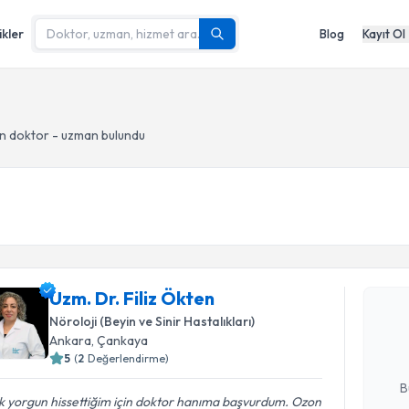
ikler
Blog
Kayıt Ol
n doktor - uzman bulundu
Randevu T
Uzm. Dr. F
Uzm. Dr. Filiz Ökten
bu uzmandan
Nöroloji (Beyin ve Sinir Hastalıkları)
posta ile bi
Ankara
, Çankaya
5
(
2
Değerlendirme)
E-posta Ad
B
k yorgun hissettiğim için doktor hanıma başvurdum. Ozon