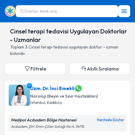
Doktor, klinik ara...
Cinsel terapi tedavisi Uygulayan Doktorlar
- Uzmanlar
Toplam
3
Cinsel terapi tedavisi
uygulayan doktor - uzman
bulundu.
Filtrele
Akıllı Sıralama
Uzm. Dr. İnci Emekli
Nöroloji (Beyin ve Sinir Hastalıkları)
İstanbul
,
Kadıköy
Medipol Acıbadem Bölge Hastanesi
Haritada Göster
Acıbadem, Şht. Emin Çölen Sokağı No:4, 34718