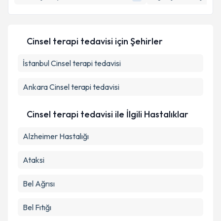
E-posta Adresiniz
Cinsel terapi tedavisi
için Şehirler
Kişisel verilerimin işlenmesine ilişkin
Aydınlatma
İstanbul
Metni
Cinsel terapi tedavisi
'ni okudum ve kişisel verilerimin belirtilen
kapsamda işlenmesini kabul ediyorum.
Ankara
Cinsel terapi tedavisi
Takvim Talebini Gönder
Cinsel terapi tedavisi ile İlgili Hastalıklar
Alzheimer Hastalığı
Ataksi
Bel Ağrısı
Bel Fıtığı