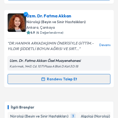
Uzm. Dr. Oğuz Bak
için randevu takvimi talebi
oluşturun. Size bu uzmandan randevu almanız için bir
Uzm. Dr. Fatma Akkan
takvim hazırlandığında e-posta ile bilgilendireceğiz.
Nöroloji (Beyin ve Sinir Hastalıkları)
E-posta Adresiniz
Ankara
,
Çankaya
4.9
(
4
Değerlendirme)
DR.HANIM'A ARKADAŞIMIN ÖNERİSİYLE GİTTİM.-
Devamı
YILDIR ŞİDDETLİ BOYUN AĞRISI VE SIRT...
Kişisel verilerimin işlenmesine ilişkin
Aydınlatma
Metni
'ni okudum ve kişisel verilerimin belirtilen
Uzm. Dr. Fatma Akkan Özel Muayenehanesi
kapsamda işlenmesini kabul ediyorum.
Kızılırmak, 1443. Cd. 1071 Plaza A Blok D:Kat:3 D:18
Takvim Talebini Gönder
Randevu Talep Et
Randevu Takvimi Talebi
Uzm. Dr. Fatma Akkan
için randevu takvimi talebi
oluşturun. Size bu uzmandan randevu almanız için bir
İlgili Branşlar
takvim hazırlandığında e-posta ile bilgilendireceğiz.
Nöroloji (Beyin ve Sinir Hastalıkları)
Algoloji (Noroloji)
3
1