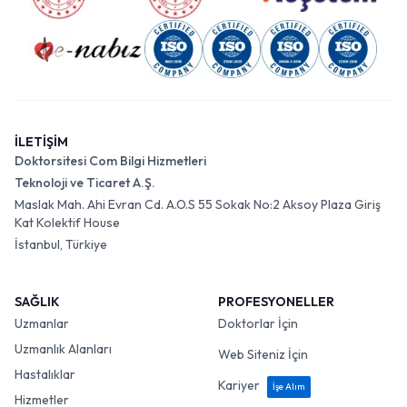
İLETİŞİM
Doktorsitesi Com Bilgi Hizmetleri
Teknoloji ve Ticaret A.Ş.
Maslak Mah. Ahi Evran Cd. A.O.S 55 Sokak No:2 Aksoy Plaza Giriş
Kat Kolektif House
İstanbul, Türkiye
SAĞLIK
PROFESYONELLER
Uzmanlar
Doktorlar İçin
Uzmanlık Alanları
Web Siteniz İçin
Hastalıklar
Kariyer
İşe Alım
Hizmetler