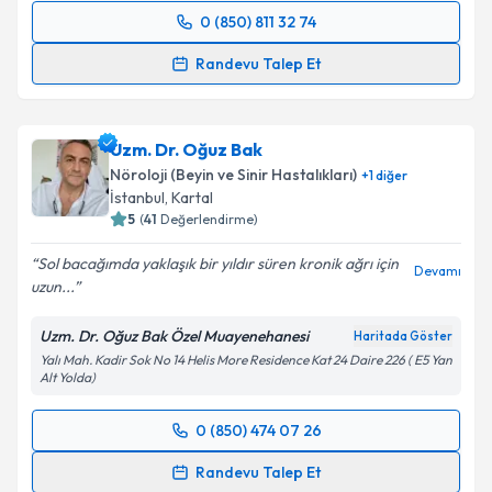
0 (850) 811 32 74
Randevu Takvimi Talebi
Randevu Talep Et
Uzm. Dr. İnci Emekli
için randevu takvimi talebi
oluşturun. Size bu uzmandan randevu almanız için bir
Uzm. Dr. Oğuz Bak
takvim hazırlandığında e-posta ile bilgilendireceğiz.
Nöroloji (Beyin ve Sinir Hastalıkları)
+
1
diğer
E-posta Adresiniz
İstanbul
,
Kartal
5
(
41
Değerlendirme)
Sol bacağımda yaklaşık bir yıldır süren kronik ağrı için
Devamı
uzun...
Kişisel verilerimin işlenmesine ilişkin
Aydınlatma
Metni
'ni okudum ve kişisel verilerimin belirtilen
Uzm. Dr. Oğuz Bak Özel Muayenehanesi
Haritada Göster
kapsamda işlenmesini kabul ediyorum.
Yalı Mah. Kadir Sok No 14 Helis More Residence Kat 24 Daire 226 ( E5 Yan
Alt Yolda)
Takvim Talebini Gönder
0 (850) 474 07 26
Randevu Takvimi Talebi
Randevu Talep Et