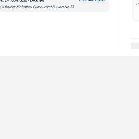
m.Dr Ramazan Dikmen
Haritada Göster
ka
ük Bölcek Mahallesi Cumhuriyet Bulvarı No:55