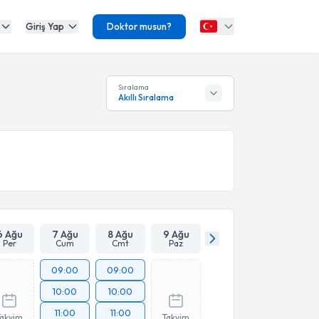
Giriş Yap
Doktor musun?
Sıralama
Akıllı Sıralama
6 Ağu
7 Ağu
8 Ağu
9 Ağu
Per
Cum
Cmt
Paz
09:00
09:00
10:00
10:00
11:00
11:00
Takvim
Takvim