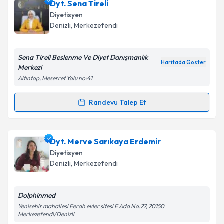
Dyt. Özge Özlem Sözer
için randevu takvimi talebi
Dyt. Sena Tireli
oluşturun. Size bu uzmandan randevu almanız için bir
Takvim Talebini Gönder
Diyetisyen
takvim hazırlandığında e-posta ile bilgilendireceğiz.
Denizli
, Merkezefendi
E-posta Adresiniz
Sena Tireli Beslenme Ve Diyet Danışmanlık
Haritada Göster
Merkezi
Altıntop, Meserret Yolu no:41
Kişisel verilerimin işlenmesine ilişkin
Aydınlatma
Metni
'ni okudum ve kişisel verilerimin belirtilen
Randevu Talep Et
Randevu Takvimi Talebi
kapsamda işlenmesini kabul ediyorum.
Dyt. Sena Tireli
için randevu takvimi talebi oluşturun.
Dyt. Merve Sarıkaya Erdemir
Takvim Talebini Gönder
Size bu uzmandan randevu almanız için bir takvim
Diyetisyen
hazırlandığında e-posta ile bilgilendireceğiz.
Denizli
, Merkezefendi
E-posta Adresiniz
Dolphinmed
Yenisehir mahallesi Ferah evler sitesi E Ada No:27, 20150
Merkezefendi/Denizli