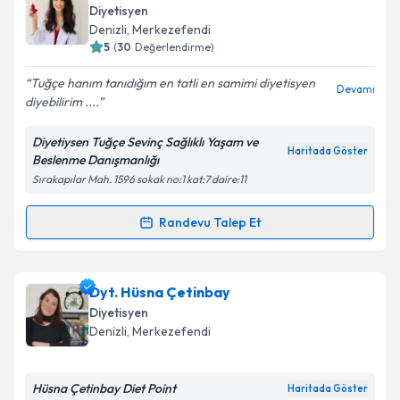
oluşturun. Size bu uzmandan randevu almanız için bir
Diyetisyen
takvim hazırlandığında e-posta ile bilgilendireceğiz.
Denizli
, Merkezefendi
5
(
30
Değerlendirme)
E-posta Adresiniz
Tuğçe hanım tanıdığım en tatli en samimi diyetisyen
Devamı
diyebilirim ....
Diyetiysen Tuğçe Sevinç Sağlıklı Yaşam ve
Kişisel verilerimin işlenmesine ilişkin
Aydınlatma
Haritada Göster
Beslenme Danışmanlığı
Metni
'ni okudum ve kişisel verilerimin belirtilen
Sırakapılar Mah. 1596 sokak no:1 kat:7 daire:11
kapsamda işlenmesini kabul ediyorum.
Randevu Talep Et
Randevu Takvimi Talebi
Takvim Talebini Gönder
Dyt. Tuğçe Sevinç
için randevu takvimi talebi
Dyt. Hüsna Çetinbay
oluşturun. Size bu uzmandan randevu almanız için bir
Diyetisyen
takvim hazırlandığında e-posta ile bilgilendireceğiz.
Denizli
, Merkezefendi
E-posta Adresiniz
Hüsna Çetinbay Diet Point
Haritada Göster