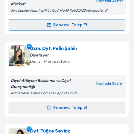
Kişisel verilerimin işlenmesine ilişkin
Aydınlatma
Haritada Göster
Merkezi
Metni
'ni okudum ve kişisel verilerimin belirtilen
Sıra kapılar Mah. Yeşilköy Cad. No:19 Kat:3 D:23 Merkezefendi
kapsamda işlenmesini kabul ediyorum.
Randevu Talep Et
Randevu Takvimi Talebi
Takvim Talebini Gönder
Dyt. Sena Arpacı Besli
için randevu takvimi talebi
Uzm. Dyt. Pelin Şahin
oluşturun. Size bu uzmandan randevu almanız için bir
Diyetisyen
takvim hazırlandığında e-posta ile bilgilendireceğiz.
Denizli
, Merkezefendi
E-posta Adresiniz
Diyet Atölyem Beslenme ve Diyet
Haritada Göster
Danışmanlığı
Adalet Mah. Vatan Cad. Eren Apt. No:19/B
Kişisel verilerimin işlenmesine ilişkin
Aydınlatma
Metni
'ni okudum ve kişisel verilerimin belirtilen
Randevu Talep Et
Randevu Takvimi Talebi
kapsamda işlenmesini kabul ediyorum.
Uzm. Dyt. Pelin Şahin
için randevu takvimi talebi
Dyt. Tuğçe Sevinç
Takvim Talebini Gönder