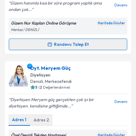
Gizem hanımla kısa bir süre program yaptık ama
Devamı
ondan çok...
Gizem Nur Kaplan Online Görüşme
Haritada Göster
Kişisel verilerimin işlenmesine ilişkin
Aydınlatma
Merkez / DENİZLİ
Metni
'ni okudum ve kişisel verilerimin belirtilen
kapsamda işlenmesini kabul ediyorum.
Randevu Talep Et
Randevu Takvimi Talebi
Takvim Talebini Gönder
Dyt. Gizem Nur Kaplan
için randevu takvimi talebi
Dyt. Meryem Güç
oluşturun. Size bu uzmandan randevu almanız için bir
Diyetisyen
takvim hazırlandığında e-posta ile bilgilendireceğiz.
Denizli
, Merkezefendi
5
(
2
Değerlendirme)
E-posta Adresiniz
Diyetisyen Meryem güç gerçekten çok iyi bir
Devamı
diyetisyen. kendisine gittiğimde...
Adres
1
Adres
2
Kişisel verilerimin işlenmesine ilişkin
Aydınlatma
Metni
'ni okudum ve kişisel verilerimin belirtilen
kapsamda işlenmesini kabul ediyorum.
Özel Denizli Tekden Hastanesi
Haritada Göster