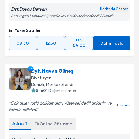
Dyt.Duygu Deryan
Haritada Göster
Servergazi Mahallesi Çınar Sokak No:10 Merkezefendi / Denizli
En Yakın Saatler
11 Ağu
09:30
12:30
Daha Fazla
09:00
Dyt. Havva Güneş
Diyetisyen
Denizli
, Merkezefendi
5
(
601
Değerlendirme)
Çok güleryüzlü açıklamaları yüzeysel değil anlaşılır ve
Devamı
tatmin ediciydi
Adres
1
Online Görüşme