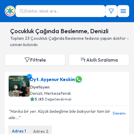
Doktor, klinik ara...
Çocukluk Çağında Beslenme, Denizli
Toplam
23
Çocukluk Çağında Beslenme
tedavisi yapan doktor -
uzman bulundu
Filtrele
Akıllı Sıralama
Dyt. Ayşenur Keskin
Diyetisyen
Denizli
, Merkezefendi
5
(
85
Değerlendirme)
Harika bir yer. Küçük bebeğime bile bakıyorlar tam bir
Devamı
aile...
Adres
1
Adres
2