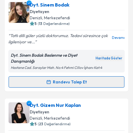
Dyt. Murat Cem Yavuz
için randevu takvimi talebi
Dyt. Sinem Bodak
oluşturun. Size bu uzmandan randevu almanız için bir
Diyetisyen
takvim hazırlandığında e-posta ile bilgilendireceğiz.
Denizli
, Merkezefendi
5
(
13
Değerlendirme)
E-posta Adresiniz
Tatlı dilli güler yüzlü doktorumuz. Tedavi süresince çok
Devamı
ilgileniyor ve...
Dyt. Sinem Bodak Beslenme ve Diyet
Kişisel verilerimin işlenmesine ilişkin
Aydınlatma
Haritada Göster
Danışmanlığı
Metni
'ni okudum ve kişisel verilerimin belirtilen
Hastane Cad. Saraylar Mah. No:4 Fehmi Cillov İşhanı Kat:4
kapsamda işlenmesini kabul ediyorum.
Randevu Talep Et
Randevu Takvimi Talebi
Takvim Talebini Gönder
Dyt. Sinem Bodak
için randevu takvimi talebi
Dyt. Gizem Nur Kaplan
oluşturun. Size bu uzmandan randevu almanız için bir
Diyetisyen
takvim hazırlandığında e-posta ile bilgilendireceğiz.
Denizli
, Merkezefendi
5
(
23
Değerlendirme)
E-posta Adresiniz