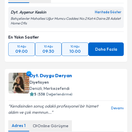
Dyt. Ayşenur Keskin
Haritada Göster
Bahçelievler Mahallesi Uğur Mumcu Caddesi No:2 Kat:4 Daire:28 Adalet
Home Ofis
En Yakın Saatler
10 Ağu
10 Ağu
10 Ağu
Daha Fazla
09:00
09:30
10:00
Dyt. Duygu Deryan
Diyetisyen
Denizli
, Merkezefendi
5
(
538
Değerlendirme)
Kendisinden sonuç odaklı profesyonel bir hizmet
Devamı
aldım ve çok memnun...
Adres
1
Online Görüşme