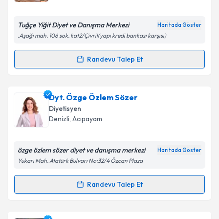
E-posta Adresiniz
Tuğçe Yiğit Diyet ve Danışma Merkezi
Haritada Göster
.Aşağı mah. 106 sok. kat2/Çivril(yapı kredi bankası karşısı)
Kişisel verilerimin işlenmesine ilişkin
Aydınlatma
Randevu Talep Et
Randevu Takvimi Talebi
Metni
'ni okudum ve kişisel verilerimin belirtilen
kapsamda işlenmesini kabul ediyorum.
Dyt. Tuğçe Yiğit
için randevu takvimi talebi oluşturun.
Dyt. Özge Özlem Sözer
Size bu uzmandan randevu almanız için bir takvim
Takvim Talebini Gönder
Diyetisyen
hazırlandığında e-posta ile bilgilendireceğiz.
Denizli
, Acıpayam
E-posta Adresiniz
özge özlem sözer diyet ve danışma merkezi
Haritada Göster
Yukarı Mah. Atatürk Bulvarı No:32/4 Özcan Plaza
Kişisel verilerimin işlenmesine ilişkin
Aydınlatma
Randevu Talep Et
Randevu Takvimi Talebi
Metni
'ni okudum ve kişisel verilerimin belirtilen
kapsamda işlenmesini kabul ediyorum.