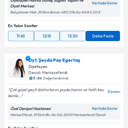
Diyetisyen Havva Güneş Sağlıklı Yaşam ve
Haritada Göster
Diyet Merkezi
Bahçelievler Mah. 29 Ekim Bulvarı ARD Ofis No:141/A K:3 D:5
En Yakın Saatler
11:45
12:15
13:30
Daha Fazla
Dyt. Şeyda Pay Egertaş
Diyetisyen
Denizli
, Merkezefendi
5
(
86
Değerlendirme)
Çok güzel geçti doktorlarım şeyda hanım ve fatih bey
Devamı
benle...
Özel Denipol Hastanesi
Haritada Göster
Merkez Efendi, 29 Ekim Blv. No:102, 20010 Merkezefendi/Denizli