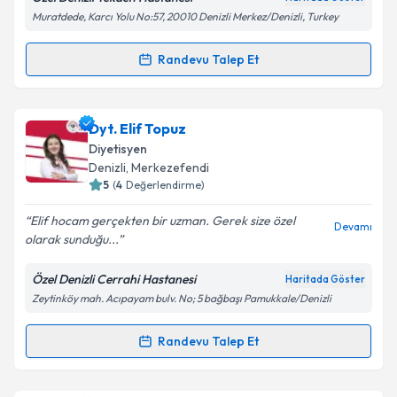
Muratdede, Karcı Yolu No:57, 20010 Denizli Merkez/Denizli, Turkey
Takvim Talebini Gönder
Randevu Talep Et
Randevu Takvimi Talebi
Dyt. Meryem Güç
için randevu takvimi talebi
Dyt. Elif Topuz
oluşturun. Size bu uzmandan randevu almanız için bir
Diyetisyen
takvim hazırlandığında e-posta ile bilgilendireceğiz.
Denizli
, Merkezefendi
5
(
4
Değerlendirme)
E-posta Adresiniz
Elif hocam gerçekten bir uzman. Gerek size özel
Devamı
olarak sunduğu...
Özel Denizli Cerrahi Hastanesi
Haritada Göster
Kişisel verilerimin işlenmesine ilişkin
Aydınlatma
Zeytinköy mah. Acıpayam bulv. No; 5 bağbaşı Pamukkale/Denizli
Metni
'ni okudum ve kişisel verilerimin belirtilen
kapsamda işlenmesini kabul ediyorum.
Randevu Talep Et
Randevu Takvimi Talebi
Takvim Talebini Gönder