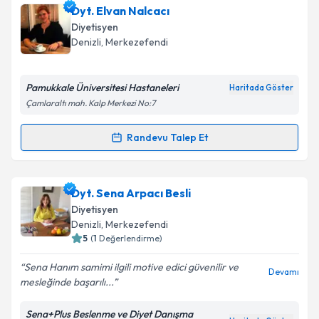
Dyt. Elif Topuz
için randevu takvimi talebi oluşturun.
Dyt. Elvan Nalcacı
Size bu uzmandan randevu almanız için bir takvim
Diyetisyen
hazırlandığında e-posta ile bilgilendireceğiz.
Denizli
, Merkezefendi
E-posta Adresiniz
Pamukkale Üniversitesi Hastaneleri
Haritada Göster
Çamlaraltı mah. Kalp Merkezi No:7
Kişisel verilerimin işlenmesine ilişkin
Aydınlatma
Randevu Talep Et
Randevu Takvimi Talebi
Metni
'ni okudum ve kişisel verilerimin belirtilen
kapsamda işlenmesini kabul ediyorum.
Dyt. Elvan Nalcacı
için randevu takvimi talebi
Dyt. Sena Arpacı Besli
oluşturun. Size bu uzmandan randevu almanız için bir
Takvim Talebini Gönder
Diyetisyen
takvim hazırlandığında e-posta ile bilgilendireceğiz.
Denizli
, Merkezefendi
5
(
1
Değerlendirme)
E-posta Adresiniz
Sena Hanım samimi ilgili motive edici güvenilir ve
Devamı
mesleğinde başarılı...
Sena+Plus Beslenme ve Diyet Danışma