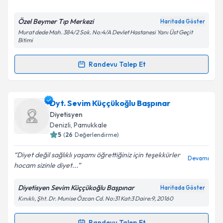
E-posta Adresiniz
Özel Beymer Tıp Merkezi
Haritada Göster
Murat dede Mah. 384/2 Sok. No:4/A Devlet Hastanesi Yanı Üst Geçit
Bitimi
Kişisel verilerimin işlenmesine ilişkin
Aydınlatma
Randevu Talep Et
Metni
'ni okudum ve kişisel verilerimin belirtilen
Randevu Takvimi Talebi
kapsamda işlenmesini kabul ediyorum.
Dyt. Fatma Kileci
için randevu takvimi talebi
Dyt. Sevim Küççükoğlu Başpınar
Takvim Talebini Gönder
oluşturun. Size bu uzmandan randevu almanız için bir
Diyetisyen
takvim hazırlandığında e-posta ile bilgilendireceğiz.
Denizli
, Pamukkale
5
(
26
Değerlendirme)
E-posta Adresiniz
Diyet değil sağlıklı yaşamı öğrettiğiniz için teşekkürler
Devamı
hocam sizinle diyet...
Diyetisyen Sevim Küççükoğlu Başpınar
Haritada Göster
Kişisel verilerimin işlenmesine ilişkin
Aydınlatma
Kınıklı, Şht. Dr. Munise Özcan Cd. No:31 Kat:3 Daire:9, 20160
Metni
'ni okudum ve kişisel verilerimin belirtilen
kapsamda işlenmesini kabul ediyorum.
Randevu Talep Et