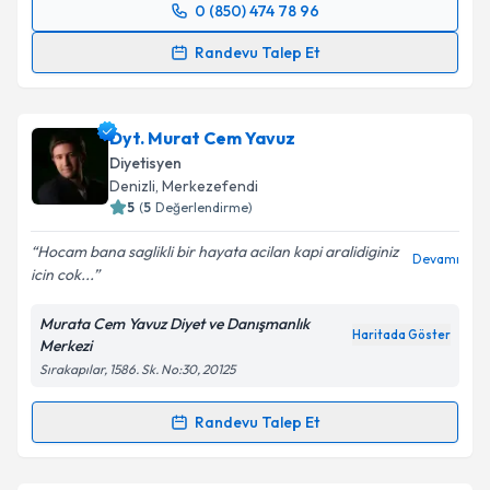
0 (850) 474 78 96
Randevu Takvimi Talebi
Randevu Talep Et
Dyt. Teslime Bayer Üçkuyulu
için randevu takvimi
talebi oluşturun. Size bu uzmandan randevu almanız
Dyt. Murat Cem Yavuz
için bir takvim hazırlandığında e-posta ile
bilgilendireceğiz.
Diyetisyen
Denizli
, Merkezefendi
E-posta Adresiniz
5
(
5
Değerlendirme)
Hocam bana saglikli bir hayata acilan kapi aralidiginiz
Devamı
icin cok...
Kişisel verilerimin işlenmesine ilişkin
Aydınlatma
Murata Cem Yavuz Diyet ve Danışmanlık
Metni
'ni okudum ve kişisel verilerimin belirtilen
Haritada Göster
Merkezi
kapsamda işlenmesini kabul ediyorum.
Sırakapılar, 1586. Sk. No:30, 20125
Takvim Talebini Gönder
Randevu Talep Et
Randevu Takvimi Talebi