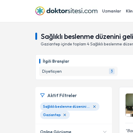
Uzmanlar
Klin
Sağlıklı beslenme düzenini ge
Gaziantep
içinde toplam
4
Sağlıklı beslenme düzen
İlgili Branşlar
Diyetisyen
3
Aktif Filtreler
Sağlıklı beslenme düzenini geliştirme
Gaziantep
Ban
Online Görüşme