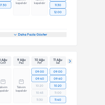
kapalıdır
kapalıdır
17:30
11:30
12:00
Daha Fazla Göster
8 Ağu
9 Ağu
10 Ağu
11 Ağu
Cmt
Paz
Pzt
Sal
09:00
09:00
09:40
09:40
10:20
10:20
Takvim
Takvim
palıdır
kapalıdır
10:45
11:00
11:30
11:40