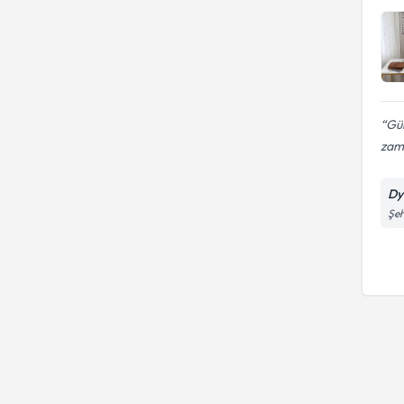
Beslenme
Hastalıklarda beslenme
Gül
zama
Dy
Şeh