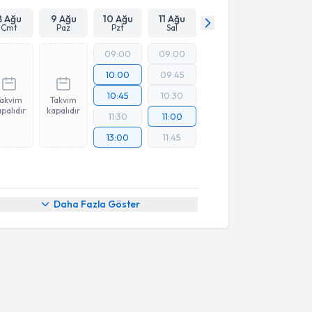
8 Ağu
9 Ağu
10 Ağu
11 Ağu
Cmt
Paz
Pzt
Sal
09:00
09:00
10:00
09:45
10:45
10:30
Takvim
Takvim
palıdır
kapalıdır
11:30
11:00
13:00
11:45
Daha Fazla Göster