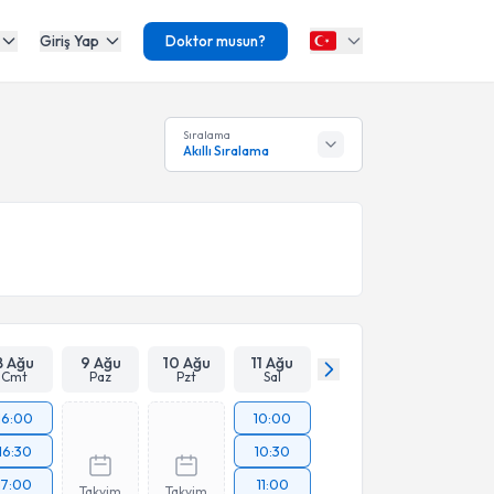
Giriş Yap
Doktor musun?
Sıralama
Akıllı Sıralama
8 Ağu
9 Ağu
10 Ağu
11 Ağu
Cmt
Paz
Pzt
Sal
16:00
10:00
16:30
10:30
17:00
11:00
Takvim
Takvim