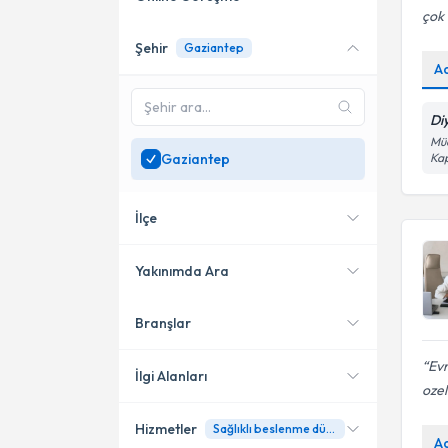
çok
Şehir
Gaziantep
Online danışmanlık sunan
A
uzmanları göster
Sadece
Gaziantep
Di
bölgesinde uzman ara
Müc
Gaziantep
Kap
İlçe
Yakınımda Ara
Branşlar
Konumuma yakın uzmanları
Şehitkamil
göster
Evr
Şahinbey
İlgi Alanları
ozel
Hizmetler
Sağlıklı beslenme düzenini geliştirme
Diyetisyen
A