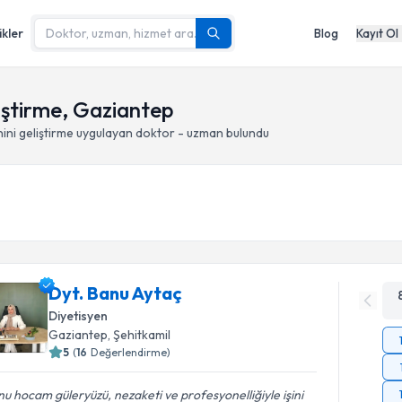
ikler
Blog
Kayıt Ol
liştirme, Gaziantep
ini geliştirme
uygulayan doktor - uzman bulundu
Dyt. Banu Aytaç
Diyetisyen
Gaziantep
, Şehitkamil
5
(
16
Değerlendirme)
u hocam güleryüzü, nezaketi ve profesyonelliğiyle işini