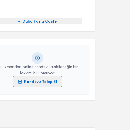
akvimi Talebi
Daha Fazla Göster
a Güles
için randevu takvimi talebi oluşturun. Size bu
ndevu almanız için bir takvim hazırlandığında e-
lgilendireceğiz.
resiniz
u uzmandan online randevu alabileceğin bir
takvimi bulunmuyor.
Randevu Talep Et
 verilerimin işlenmesine ilişkin
Aydınlatma Metni
'ni
 ve kişisel verilerimin belirtilen kapsamda
esini kabul ediyorum.
Takvim Talebini Gönder