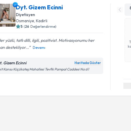
Dyt. Gizem Ecinni
Diyetisyen
Osmaniye
, Kadirli
5
(
26
Değerlendirme)
er yüzlü, tatlı dilli, ilgili, pozitivist. Motivasyonumu her
ka
n destekliyor...
Devamı
t. Gizem Ecinni
Haritada Göster
it Kansu Küçükateş Mahallesi Tevfik Pampal Caddesi No:61