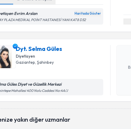
yetisyen Evrim Arslan
Haritada Göster
Randevu T
AY PLAZA MEDİKAL POİNT HASTANESİ YANI KAT8 D32
Dyt. Selm
uzmandan ra
Dyt. Selma Güles
posta ile bi
Diyetisyen
E-posta Ad
Gaziantep
, Şahinbey
B
lma Güles Diyet ve Güzellik Merkezi
Kişisel
intepe Mahallesi 400 Nolu Caddesi No:4A/J
okudum
işlenm
enize yakın diğer uzmanlar