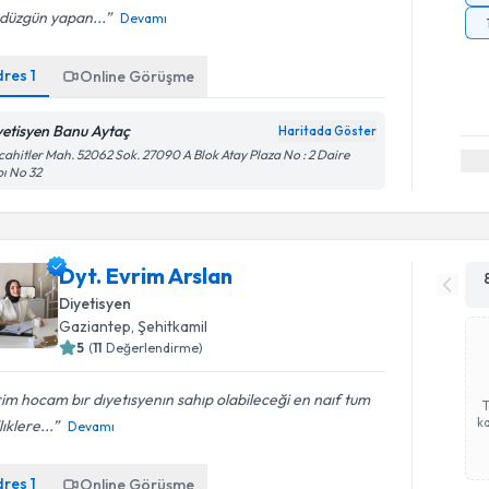
 düzgün yapan...
Devamı
dres
1
Online Görüşme
yetisyen Banu Aytaç
Haritada Göster
ahitler Mah. 52062 Sok. 27090 A Blok Atay Plaza No : 2 Daire
ı No 32
Dyt. Evrim Arslan
Diyetisyen
Gaziantep
, Şehitkamil
5
(
11
Değerlendirme)
im hocam bır dıyetısyenın sahıp olabileceği en naıf tum
ka
lıklere...
Devamı
dres
1
Online Görüşme