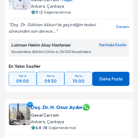
Ankara
, Çankaya
5
(
2
Değerlendirme)
Doç. Dr. Gökhan Akkurt ile geçirdiğim tedavi
Devamı
sürecinden son derece...
Lokman Hekim Akay Hastanesi
Haritada Göster
Kavaklıdere, Büklüm Cd No:4, 06700 Kavaklıdere
En Yakın Saatler
Yarın
Yarın
Yarın
Daha Fazla
09:00
09:30
10:00
Doç. Dr. H. Onur Aydın
Genel Cerrahi
Ankara
, Çankaya
4.8
(
18
Değerlendirme)