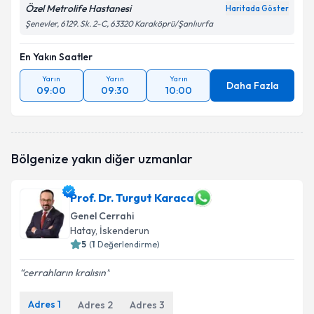
Özel Metrolife Hastanesi
Haritada Göster
Şenevler, 6129. Sk. 2-C, 63320 Karaköprü/Şanlıurfa
En Yakın Saatler
Yarın
Yarın
Yarın
Daha Fazla
09:00
09:30
10:00
Bölgenize yakın diğer uzmanlar
Prof. Dr. Turgut Karaca
Genel Cerrahi
Hatay
, İskenderun
5
(
1
Değerlendirme)
cerrahların kralısın
Adres
1
Adres
2
Adres
3