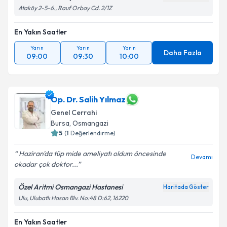
Ataköy 2-5-6., Rauf Orbay Cd. 2/1Z
En Yakın Saatler
Yarın
Yarın
Yarın
Daha Fazla
09:00
09:30
10:00
Op. Dr. Salih Yılmaz
Genel Cerrahi
Bursa
, Osmangazi
5
(
1
Değerlendirme)
Haziran'da tüp mide ameliyatı oldum öncesinde
Devamı
okadar çok doktor...
Özel Aritmi Osmangazi Hastanesi
Haritada Göster
Ulu, Ulubatlı Hasan Blv. No:48 D:62, 16220
En Yakın Saatler