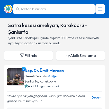
Doktor, klinik ara...
Safra kesesi ameliyatı, Karaköprü -
Şanlıurfa
Şanlıurfa
Karaköprü
içinde toplam
10
Safra kesesi ameliyatı
uygulayan doktor - uzman bulundu
Filtrele
Akıllı Sıralama
Doç. Dr. Ümit Mercan
Genel Cerrahi
+
1
diğer
Şanlıurfa
, Karaköprü
4.9
(
7
Değerlendirme)
Mide operasyou geçirdim. ikinci gün taburcu oldum.
Devamı
güleryüzlü insnın içini...