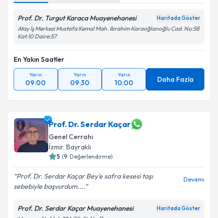
Prof. Dr. Turgut Karaca Muayenehanesi
Haritada Göster
Atay İş Merkezi Mustafa Kemal Mah. Ibrahim Karaoğlanoğlu Cad. No:58
Kat:10 Daire:57
En Yakın Saatler
Yarın
Yarın
Yarın
Daha Fazla
09:00
09:30
10:00
Prof. Dr. Serdar Kaçar
Genel Cerrahi
İzmir
, Bayraklı
5
(
9
Değerlendirme)
Prof. Dr. Serdar Kaçar Bey'e safra kesesi taşı
Devamı
sebebiyle başvurdum....
Prof. Dr. Serdar Kaçar Muayenehanesi
Haritada Göster