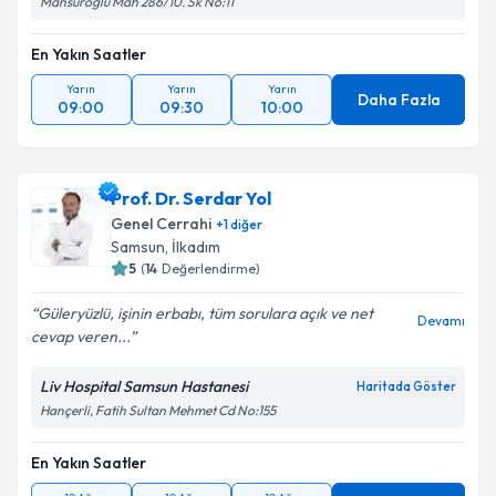
Mansuroğlu Mah 286/10. Sk No:11
En Yakın Saatler
Yarın
Yarın
Yarın
Daha Fazla
09:00
09:30
10:00
Prof. Dr. Serdar Yol
Genel Cerrahi
+
1
diğer
Samsun
, İlkadım
5
(
14
Değerlendirme)
Güleryüzlü, işinin erbabı, tüm sorulara açık ve net
Devamı
cevap veren...
Liv Hospital Samsun Hastanesi
Haritada Göster
Hançerli, Fatih Sultan Mehmet Cd No:155
En Yakın Saatler