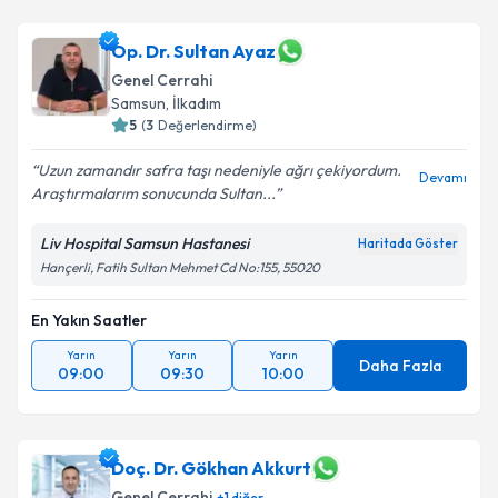
Op. Dr. Sultan Ayaz
Genel Cerrahi
Samsun
, İlkadım
5
(
3
Değerlendirme)
Uzun zamandır safra taşı nedeniyle ağrı çekiyordum.
Devamı
Araştırmalarım sonucunda Sultan...
Liv Hospital Samsun Hastanesi
Haritada Göster
Hançerli, Fatih Sultan Mehmet Cd No:155, 55020
En Yakın Saatler
Yarın
Yarın
Yarın
Daha Fazla
09:00
09:30
10:00
Doç. Dr. Gökhan Akkurt
Genel Cerrahi
+
1
diğer