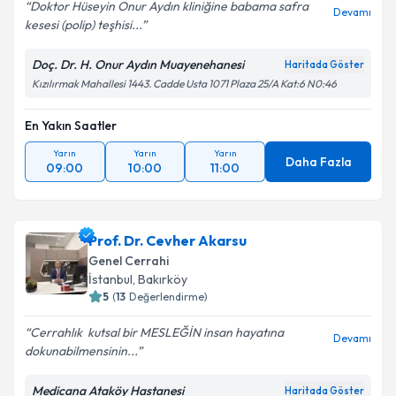
Doktor Hüseyin Onur Aydın kliniğine babama safra
Devamı
kesesi (polip) teşhisi...
Doç. Dr. H. Onur Aydın Muayenehanesi
Haritada Göster
Kızılırmak Mahallesi 1443. Cadde Usta 1071 Plaza 25/A Kat:6 N0:46
En Yakın Saatler
Yarın
Yarın
Yarın
Daha Fazla
09:00
10:00
11:00
Prof. Dr. Cevher Akarsu
Genel Cerrahi
İstanbul
, Bakırköy
5
(
13
Değerlendirme)
Cerrahlık ️ kutsal bir MESLEĞİN insan hayatına
Devamı
dokunabilmensinin...
Medicana Ataköy Hastanesi
Haritada Göster