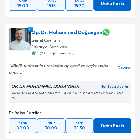
10 Ağu
10 Ağu
10 Ağu
Daha Fazla
15:00
15:15
15:30
Op. Dr. Muhammed Doğangün
Genel Cerrahi
Sakarya
, Serdivan
5
(
27
Değerlendirme)
Köpük tedavimin üzerinden ay geçti ve keşke daha
Devamı
önce...
OP. DR MUHAMMED DOĞANGÜN
Haritada Göster
ARABACI ALANI MAH MEHMET AKİF ERSOY CAD NO 49 DAİRE NO
103
En Yakın Saatler
Yarın
Yarın
Yarın
Daha Fazla
09:00
10:00
12:30