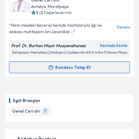
Genel Cerrahi
takvim hazırlandığında e-posta ile bilgilendireceğiz.
Antalya
, Muratpaşa
5
(
2
Değerlendirme)
E-posta Adresiniz
Hem mesleki becerisi hemde hastalarıyla ilgi ve
Devamı
alakası muhteşem biri.kesinlikle...
Prof. Dr. Burhan Mayir Muayenehanesi
Haritada Göster
Kişisel verilerimin işlenmesine ilişkin
Aydınlatma
Tahılpazarı Mahallesi Çatalköprü Caddesi No:40 K:4 No:9 Deveci Plaza
Metni
'ni okudum ve kişisel verilerimin belirtilen
kapsamda işlenmesini kabul ediyorum.
Randevu Talep Et
Randevu Takvimi Talebi
Takvim Talebini Gönder
Prof. Dr. Burhan Mayir
için randevu takvimi talebi
oluşturun. Size bu uzmandan randevu almanız için bir
İlgili Branşlar
takvim hazırlandığında e-posta ile bilgilendireceğiz.
Genel Cerrahi
7
E-posta Adresiniz