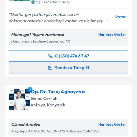
5
(
1
Değerlendirme)
Doktor gerçekten güvenebilecek bir
Devamı
doktor,anastezisiz endoskopi yaptım,ve hiç bir şey...
Manavgat Yaşam Hastanesi
Haritada Göster
Hasan Fehmi Boztepe Caddesi no:176
0 (850) 474 67 47
Randevu Takvimi Talebi
Randevu Talep Et
Op. Dr. Vedat Kürkçü
için randevu takvimi talebi
oluşturun. Size bu uzmandan randevu almanız için bir
Op. Dr. Turaj Aghayeva
takvim hazırlandığında e-posta ile bilgilendireceğiz.
Genel Cerrahi
E-posta Adresiniz
Antalya
, Konyaaltı
Climed Antalya
Haritada Göster
Arapsuyu, Atatürk Blv. No: 39, 07070 Konyaaltı/Antalya
Kişisel verilerimin işlenmesine ilişkin
Aydınlatma