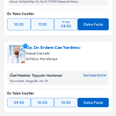
Kanal, Halide Edip Cd. No:9, 07080 Kepez/Antalya
En Yakın Saatler
10 Ağu
10:30
11:30
Daha Fazla
09:30
Op. Dr. Erdem Can Yardımcı
Genel Cerrahi
Antalya
, Muratpaşa
Özel Medstar Topçular Hastanesi
Haritada Göster
Tarım Mah. Perge Blv. No: 19,
En Yakın Saatler
09:30
10:00
10:30
Daha Fazla