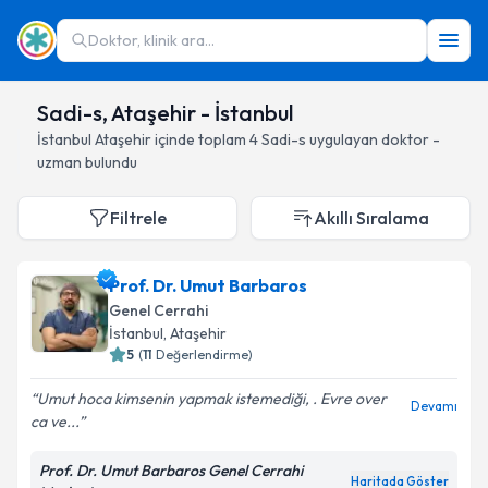
Doktor, klinik ara...
Sadi-s, Ataşehir - İstanbul
İstanbul
Ataşehir
içinde toplam
4
Sadi-s
uygulayan doktor -
uzman bulundu
Filtrele
Akıllı Sıralama
Prof. Dr. Umut Barbaros
Genel Cerrahi
İstanbul
, Ataşehir
5
(
11
Değerlendirme)
Umut hoca kimsenin yapmak istemediği, . Evre over
Devamı
ca ve...
Prof. Dr. Umut Barbaros Genel Cerrahi
Haritada Göster