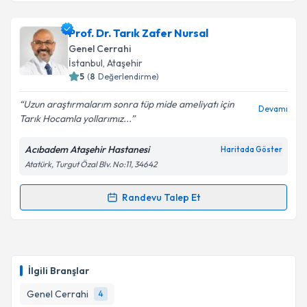
Prof. Dr. Ahmet Ziya Balta
için randevu takvimi
Prof. Dr. Tarık Zafer Nursal
talebi oluşturun. Size bu uzmandan randevu almanız
Genel Cerrahi
için bir takvim hazırlandığında e-posta ile
İstanbul
, Ataşehir
bilgilendireceğiz.
5
(
8
Değerlendirme)
E-posta Adresiniz
Uzun araştırmalarım sonra tüp mide ameliyatı için
Devamı
Tarık Hocamla yollarımız...
Acıbadem Ataşehir Hastanesi
Haritada Göster
Atatürk, Turgut Özal Blv. No:11, 34642
Kişisel verilerimin işlenmesine ilişkin
Aydınlatma
Metni
'ni okudum ve kişisel verilerimin belirtilen
kapsamda işlenmesini kabul ediyorum.
Randevu Talep Et
Randevu Takvimi Talebi
Takvim Talebini Gönder
Prof. Dr. Tarık Zafer Nursal
için randevu takvimi
talebi oluşturun. Size bu uzmandan randevu almanız
İlgili Branşlar
için bir takvim hazırlandığında e-posta ile
bilgilendireceğiz.
Genel Cerrahi
4