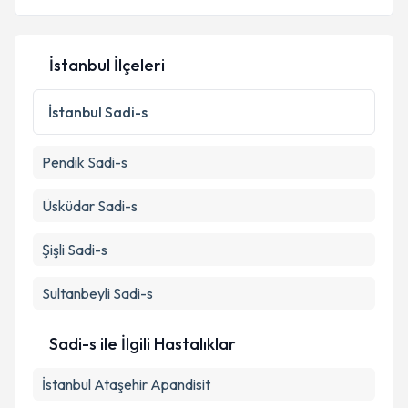
E-posta Adresiniz
İstanbul İlçeleri
Kişisel verilerimin işlenmesine ilişkin
Aydınlatma
İstanbul
Sadi-s
Metni
'ni okudum ve kişisel verilerimin belirtilen
kapsamda işlenmesini kabul ediyorum.
Pendik
Sadi-s
Takvim Talebini Gönder
Üsküdar
Sadi-s
Şişli
Sadi-s
Sultanbeyli
Sadi-s
Sadi-s ile İlgili Hastalıklar
İstanbul Ataşehir Apandisit