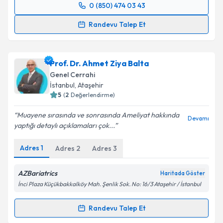
0 (850) 474 03 43
Randevu Takvimi Talebi
Randevu Talep Et
Op. Dr. Babek Tabandeh
için randevu takvimi talebi
oluşturun. Size bu uzmandan randevu almanız için bir
Prof. Dr. Ahmet Ziya Balta
takvim hazırlandığında e-posta ile bilgilendireceğiz.
Genel Cerrahi
E-posta Adresiniz
İstanbul
, Ataşehir
5
(
2
Değerlendirme)
Muayene sırasında ve sonrasında Ameliyat hakkında
Devamı
yaptığı detaylı açıklamaları çok...
Kişisel verilerimin işlenmesine ilişkin
Aydınlatma
Metni
'ni okudum ve kişisel verilerimin belirtilen
Adres
1
Adres
2
Adres
3
kapsamda işlenmesini kabul ediyorum.
AZBariatrics
Haritada Göster
Takvim Talebini Gönder
İnci Plaza Küçükbakkalköy Mah. Şenlik Sok. No: 16/3 Ataşehir / İstanbul
Randevu Talep Et
Randevu Takvimi Talebi