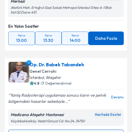
Merkezi
Atatürk Mah. Ertuğrul Gazi Sokak Metropol İstanbul Sitesi A-1 Blok
Kat:52 Daire: 651
En Yakın Saatler
Yarın
Yarın
Yarın
Daha Fazla
13:00
13:30
14:00
Op. Dr. Babek Tabandeh
Genel Cerrahi
İstanbul
, Ataşehir
4.8
(
7
Değerlendirme)
Yanlış Radyoterapi uygulaması sonucu karın ve pelvik
Devamı
bölgemdeki hasarlar sebebiyle...
Medicana Ataşehir Hastanesi
Haritada Göster
Küçükbakkalköy, Vedat Günyol Cd. No:24, 34750