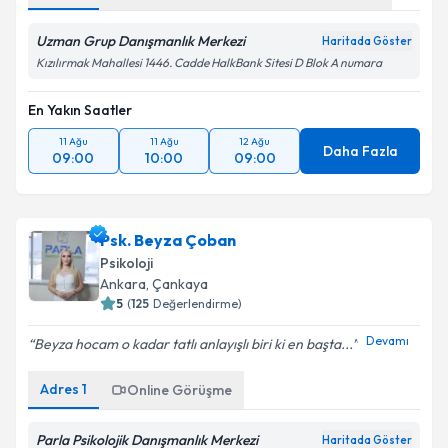
Uzman Grup Danışmanlık Merkezi
Haritada Göster
Kızılırmak Mahallesi 1446. Cadde HalkBank Sitesi D Blok A numara
En Yakın Saatler
11 Ağu
11 Ağu
12 Ağu
Daha Fazla
09:00
10:00
09:00
Psk. Beyza Çoban
Psikoloji
Ankara
, Çankaya
5
(
125
Değerlendirme)
Devamı
Beyza hocam o kadar tatlı anlayışlı biri ki en başta...
Adres
1
Online Görüşme
Parla Psikolojik Danışmanlık Merkezi
Haritada Göster