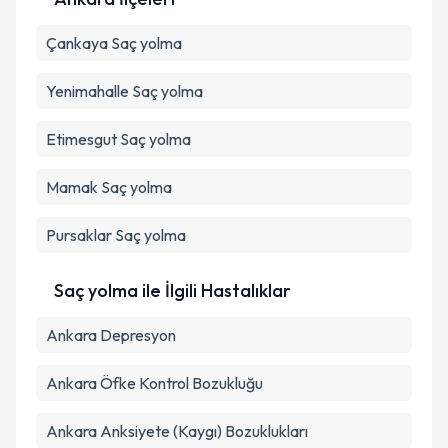
Çankaya
Kişisel verilerimin işlenmesine ilişkin
Saç yolma
Aydınlatma
Metni
'ni okudum ve kişisel verilerimin belirtilen
kapsamda işlenmesini kabul ediyorum.
Yenimahalle
Saç yolma
Etimesgut
Saç yolma
Takvim Talebini Gönder
Mamak
Saç yolma
Pursaklar
Saç yolma
Saç yolma ile İlgili Hastalıklar
Ankara Depresyon
Ankara Öfke Kontrol Bozukluğu
Ankara Anksiyete (Kaygı) Bozuklukları