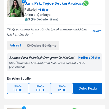
Uzm. Psk. Tuğçe Seçkin Arabacı
Psikoloji
+
1
diğer
Ankara
, Çankaya
5
(
96
Değerlendirme)
Tuğçe hanıma kızımı gönderip çok memnun kaldığım
Devamı
için kendim de...
Adres
1
Online Görüşme
Ankara Pera Psikolojik Danışmanlık Merkezi
Haritada Göster
Ufuk Üniversitesi Cad. Kızılırmak Mah. Arma Kule Kat:9 D:25
Çukurambar
En Yakın Saatler
10 Ağu
10 Ağu
10 Ağu
Daha Fazla
10:00
11:00
12:00