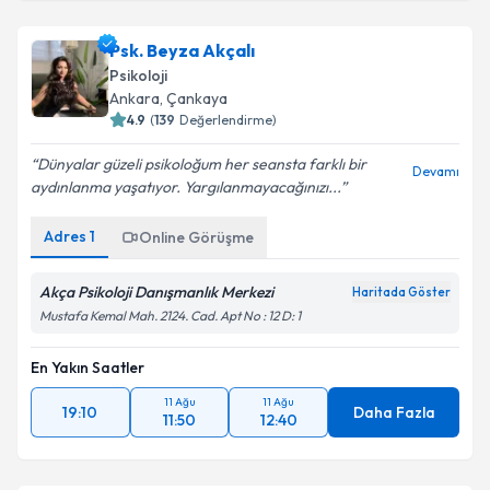
Psk. Beyza Akçalı
Psikoloji
Ankara
, Çankaya
4.9
(
139
Değerlendirme)
Dünyalar güzeli psikoloğum her seansta farklı bir
Devamı
aydınlanma yaşatıyor. Yargılanmayacağınızı...
Adres
1
Online Görüşme
Akça Psikoloji Danışmanlık Merkezi
Haritada Göster
Mustafa Kemal Mah. 2124. Cad. Apt No : 12 D: 1
En Yakın Saatler
11 Ağu
11 Ağu
19:10
Daha Fazla
11:50
12:40