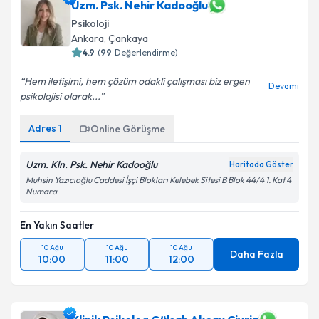
Uzm. Psk. Nehir Kadooğlu
Psikoloji
Ankara
, Çankaya
4.9
(
99
Değerlendirme)
Hem iletişimi, hem çözüm odakli çalışması biz ergen
Devamı
psikolojisi olarak...
Adres
1
Online Görüşme
Uzm. Kln. Psk. Nehir Kadooğlu
Haritada Göster
Muhsin Yazıcıoğlu Caddesi İşçi Blokları Kelebek Sitesi B Blok 44/4 1. Kat 4
Numara
En Yakın Saatler
10 Ağu
10 Ağu
10 Ağu
Daha Fazla
10:00
11:00
12:00