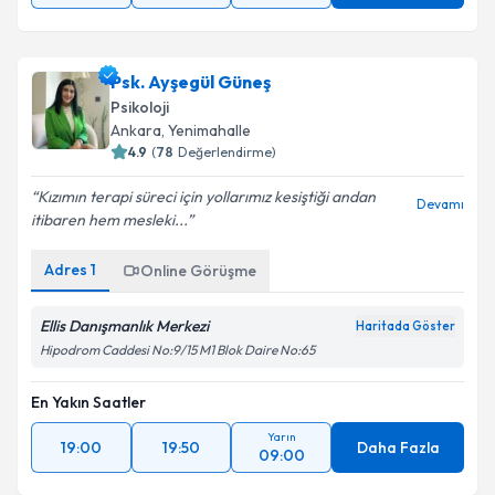
Psk. Ayşegül Güneş
Psikoloji
Ankara
, Yenimahalle
4.9
(
78
Değerlendirme)
Kızımın terapi süreci için yollarımız kesiştiği andan
Devamı
itibaren hem mesleki...
Adres
1
Online Görüşme
Ellis Danışmanlık Merkezi
Haritada Göster
Hipodrom Caddesi No:9/15 M1 Blok Daire No:65
En Yakın Saatler
Yarın
19:00
19:50
Daha Fazla
09:00