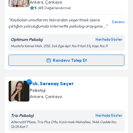
Ankara
, Çankaya
E-posta Adresiniz
5
(
65
Değerlendirme)
Kaybolan umutlarımı tekrardan yeşertmek üzere
Devamı
çıktığım yolculuğumda internette psikolog arayışına...
Kişisel verilerimin işlenmesine ilişkin
Aydınlatma
Optimum Psikoloj
Haritada Göster
Metni
'ni okudum ve kişisel verilerimin belirtilen
Mustafa Kemal Mah. 2132. Sok Ege Apt. No:9 Kat:3 İç Kapı No:11
kapsamda işlenmesini kabul ediyorum.
Randevu Talep Et
Randevu Takvimi Talebi
Takvim Talebini Gönder
Klinik Psikolog Fatih Uğur
için randevu takvimi
Psk. Serenay Seçer
talebi oluşturun. Size bu uzmandan randevu almanız
Psikoloji
için bir takvim hazırlandığında e-posta ile
Ankara
, Çankaya
bilgilendireceğiz.
E-posta Adresiniz
Trio Psikoloji
Haritada Göster
Alternatif Plaza, Trio Plus Ofis, Kızılırmak Mahallesi, 1446.Cadde No:
12/25 Kat:7