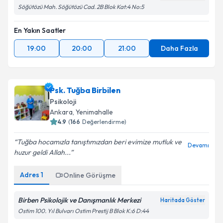
Söğütözü Mah. Söğütözü Cad. 2B Blok Kat:4 No:5
En Yakın Saatler
19:00
20:00
21:00
Daha Fazla
Psk. Tuğba Birbilen
Psikoloji
Ankara
, Yenimahalle
4.9
(
166
Değerlendirme)
Tuğba hocamızla tanıştımızdan beri evimize mutluk ve
Devamı
huzur geldi Allah...
Adres
1
Online Görüşme
Birben Psikolojik ve Danışmanlık Merkezi
Haritada Göster
Ostim 100. Yıl Bulvarı Ostim Prestij B Blok K:6 D:44