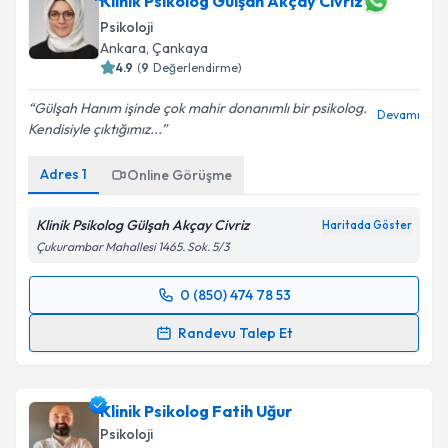
Klinik Psikolog Gülşah Akçay Civriz
Psikoloji
Ankara
, Çankaya
4.9
(
9
Değerlendirme)
Gülşah Hanım işinde çok mahir donanımlı bir psikolog.
Devamı
Kendisiyle çıktığımız...
Adres
1
Online Görüşme
Klinik Psikolog Gülşah Akçay Civriz
Haritada Göster
Çukurambar Mahallesi 1465. Sok. 5/3
0 (850) 474 78 53
Randevu Takvimi Talebi
Randevu Talep Et
Klinik Psikolog Gülşah Akçay Civriz
için randevu
takvimi talebi oluşturun. Size bu uzmandan randevu
Klinik Psikolog Fatih Uğur
almanız için bir takvim hazırlandığında e-posta ile
bilgilendireceğiz.
Psikoloji