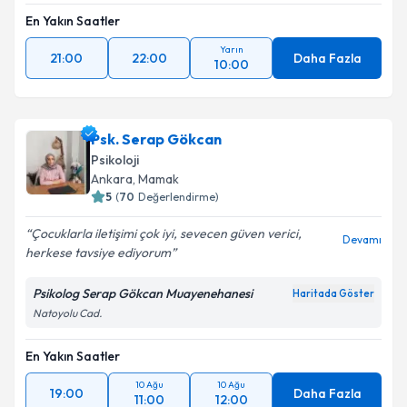
En Yakın Saatler
Yarın
21:00
22:00
Daha Fazla
10:00
Psk. Serap Gökcan
Psikoloji
Ankara
, Mamak
5
(
70
Değerlendirme)
Çocuklarla iletişimi çok iyi, sevecen güven verici,
Devamı
herkese tavsiye ediyorum
Psikolog Serap Gökcan Muayenehanesi
Haritada Göster
Natoyolu Cad.
En Yakın Saatler
10 Ağu
10 Ağu
19:00
Daha Fazla
11:00
12:00