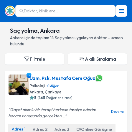
Doktor, klinik ara...
Saç yolma, Ankara
Ankara
içinde toplam
14
Saç yolma
uygulayan doktor - uzman
bulundu
Filtrele
Akıllı Sıralama
Uzm. Psk. Mustafa Cem Oğuz
Psikoloji
+
1
diğer
Ankara
, Çankaya
5
(
465
Değerlendirme)
Gayet olumlu bir terapi herkese tavsiye ederim
Devamı
hocam konusunda gerçekten...
Adres
1
Adres
2
Adres
3
Online Görüşme