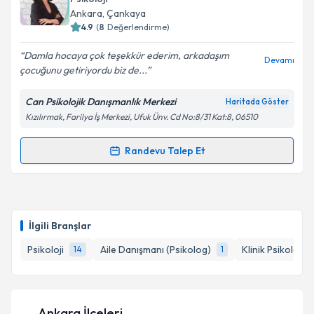
takvim hazırlandığında e-posta ile bilgilendireceğiz.
Ankara
, Çankaya
4.9
(
8
Değerlendirme)
E-posta Adresiniz
Damla hocaya çok teşekkür ederim, arkadaşım
Devamı
çocuğunu getiriyordu biz de...
Can Psikolojik Danışmanlık Merkezi
Haritada Göster
Kişisel verilerimin işlenmesine ilişkin
Aydınlatma
Kızılırmak, Farilya İş Merkezi, Ufuk Ünv. Cd No:8/31 Kat:8, 06510
Metni
'ni okudum ve kişisel verilerimin belirtilen
kapsamda işlenmesini kabul ediyorum.
Randevu Talep Et
Randevu Takvimi Talebi
Takvim Talebini Gönder
Klinik Psikolog Damla Gülmez
için randevu takvimi
talebi oluşturun. Size bu uzmandan randevu almanız
İlgili Branşlar
için bir takvim hazırlandığında e-posta ile
bilgilendireceğiz.
Psikoloji
Aile Danışmanı (Psikolog)
Klinik Psikolog
14
1
E-posta Adresiniz
Ankara İlçeleri