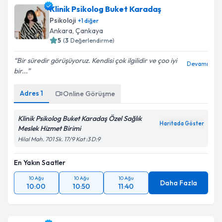
Klinik Psikolog Buket Karadaş
Psikoloji
+
1
diğer
Ankara
, Çankaya
5
(
3
Değerlendirme)
Bir süredir görüşüyoruz. Kendisi çok ilgilidir ve çoo iyi
Devamı
bir...
Adres
1
Online Görüşme
Klinik Psikolog Buket Karadaş Özel Sağlık
Haritada Göster
Meslek Hizmet Birimi
Hilal Mah. 701 Sk. 17/9 Kat :3 D:9
En Yakın Saatler
10 Ağu
10 Ağu
10 Ağu
Daha Fazla
10:00
10:50
11:40