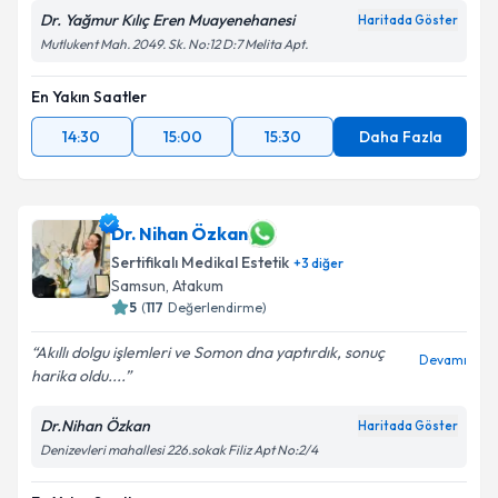
Dr. Yağmur Kılıç Eren Muayenehanesi
Haritada Göster
Mutlukent Mah. 2049. Sk. No:12 D:7 Melita Apt.
En Yakın Saatler
14:30
15:00
15:30
Daha Fazla
Dr. Nihan Özkan
Sertifikalı Medikal Estetik
+
3
diğer
Samsun
,
Atakum
5
(
117
Değerlendirme)
Akıllı dolgu işlemleri ve Somon dna yaptırdık, sonuç
Devamı
harika oldu....
Dr.Nihan Özkan
Haritada Göster
Denizevleri mahallesi 226.sokak Filiz Apt No:2/4