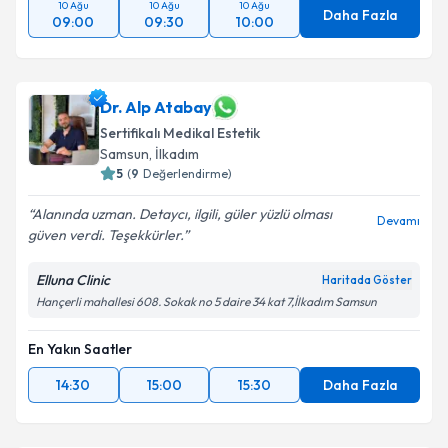
10 Ağu
10 Ağu
10 Ağu
Daha Fazla
09:00
09:30
10:00
Dr. Alp Atabay
Sertifikalı Medikal Estetik
Samsun
,
İlkadım
5
(
9
Değerlendirme)
Alanında uzman. Detaycı, ilgili, güler yüzlü olması
Devamı
güven verdi. Teşekkürler.
Elluna Clinic
Haritada Göster
Hançerli mahallesi 608. Sokak no 5 daire 34 kat 7,İlkadım Samsun
En Yakın Saatler
14:30
15:00
15:30
Daha Fazla