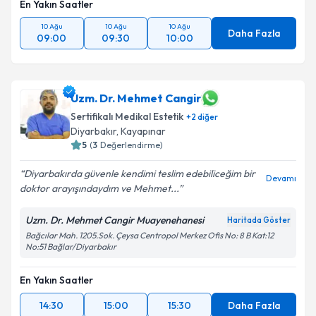
En Yakın Saatler
10 Ağu
10 Ağu
10 Ağu
Daha Fazla
09:00
09:30
10:00
Uzm. Dr. Mehmet Cangir
Sertifikalı Medikal Estetik
+
2
diğer
Diyarbakır
,
Kayapınar
5
(
3
Değerlendirme)
Diyarbakırda güvenle kendimi teslim edebiliceğim bir
Devamı
doktor arayışındaydım ve Mehmet...
Uzm. Dr. Mehmet Cangir Muayenehanesi
Haritada Göster
Bağcılar Mah. 1205.Sok. Çeysa Centropol Merkez Ofis No: 8 B Kat:12
No:51 Bağlar/Diyarbakır
En Yakın Saatler
14:30
15:00
15:30
Daha Fazla