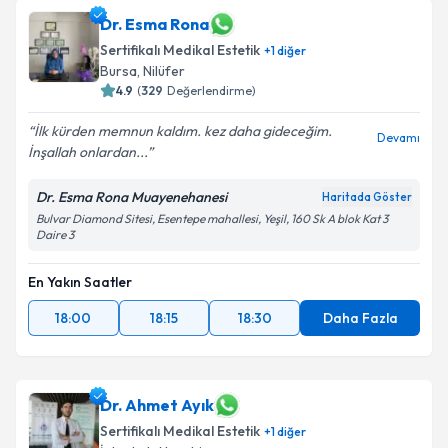
Dr. Esma Rona
Sertifikalı Medikal Estetik
+
1
diğer
Bursa
,
Nilüfer
4.9
(
329
Değerlendirme)
İlk kürden memnun kaldım. kez daha gideceğim.
Devamı
İnşallah onlardan...
Dr. Esma Rona Muayenehanesi
Haritada Göster
Bulvar Diamond Sitesi, Esentepe mahallesi, Yeşil, 160 Sk A blok Kat 3
Daire 3
En Yakın Saatler
18:00
18:15
18:30
Daha Fazla
Dr. Ahmet Ayık
Sertifikalı Medikal Estetik
+
1
diğer