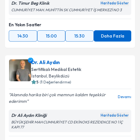
Dr. Timur Beg Klinik
Haritada Göster
CUMHURİYET MAH. MUHİTTİN SK CUMHURİYET İŞ MERKEZİ NO 3
En Yakın Saatler
14:30
15:00
15:30
Daha Fazla
Dr. Ali Aydın
Sertifikalı Medikal Estetik
İstanbul
,
Beylikdüzü
5
(
1
Değerlendirme)
Alanında harika biri çok memnun kaldım teşekkür
Devamı
ederimm
Dr Ali Aydın Kliniği
Haritada Göster
BÜYÜKŞEHİR MAH CUMHURİYET CD EKİNOKS REZİDENCE NO 1 İÇ
KAPI 77