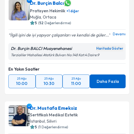
Dr. Burçin Balcı
Pratisyen Hekimlik
+
1
diğer
Muğla
,
Ortaca
5
(
52
Değerlendirme)
Devamı
İlgili işini de iyi yapıyor çalışanları ve kendisi de güler...
Dr. Burçin BALCI Muayenehanesi
Haritada Göster
Terzialiler Mahallesi Atatürk Bulvarı No:148 Kat:4 Daire:9
En Yakın Saatler
25 Ağu
25 Ağu
25 Ağu
Daha Fazla
10:00
10:30
11:00
Dr. Mustafa Emeksiz
Sertifikalı Medikal Estetik
İstanbul
,
Silivri
5
(
1
Değerlendirme)