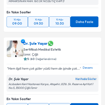
MİMARSİNAN MAH. 160.SK NO26/1 İÇ KAPI 3
kapsamda işlenmesini kabul ediyorum.
En Yakın Saatler
Takvim Talebini Gönder
10 Ağu
10 Ağu
10 Ağu
Daha Fazla
09:00
09:30
10:30
Dr. Şule Yaşar
Sertifikalı Medikal Estetik
İzmir
,
Çiğli
5
(
60
Değerlendirme)
Devamı
Hem ilgili hem çok güler yüzlü hem de işinde çok...
Dr. Şule Yaşar
Haritada Göster
Acıbadem Kent Hastanesi Karşısı, Ataşehir, 8216. Sk. Rezerve Apt Kat:1
No:5, 35000 Çiğli/İzmir
En Yakın Saatler