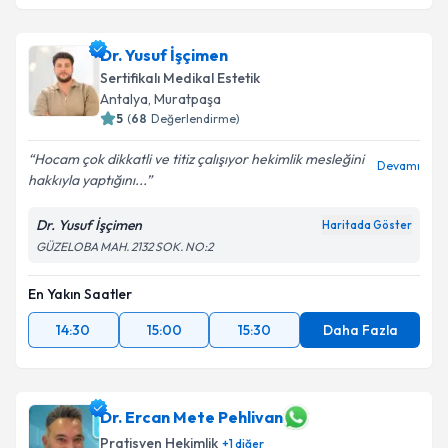
Dr. Yusuf İşçimen
Sertifikalı Medikal Estetik
Antalya
,
Muratpaşa
5
(
68
Değerlendirme)
Hocam çok dikkatli ve titiz çalışıyor hekimlik mesleğini
Devamı
hakkıyla yaptığını...
Dr. Yusuf İşçimen
Haritada Göster
GÜZELOBA MAH. 2132 SOK. NO:2
En Yakın Saatler
14:30
15:00
15:30
Daha Fazla
Dr. Ercan Mete Pehlivan
Pratisyen Hekimlik
+
1
diğer