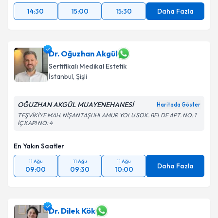
14:30
15:00
15:30
Daha Fazla
Dr. Oğuzhan Akgül
Sertifikalı Medikal Estetik
İstanbul
,
Şişli
OĞUZHAN AKGÜL MUAYENEHANESİ
Haritada Göster
TEŞVİKİYE MAH. NİŞANTAŞI IHLAMUR YOLU SOK. BELDE APT. NO: 1
İÇ KAPI NO: 4
En Yakın Saatler
11 Ağu
11 Ağu
11 Ağu
Daha Fazla
09:00
09:30
10:00
Dr. Dilek Kök