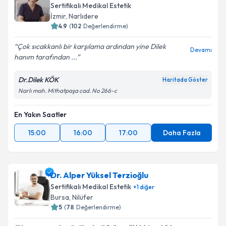
Sertifikalı Medikal Estetik
İzmir
,
Narlıdere
4.9
(
102
Değerlendirme)
Çok sıcakkanlı bir karşılama ardından yine Dilek
Devamı
hanım tarafından ...
Dr.Dilek KÖK
Haritada Göster
Narlı mah. Mithatpaşa cad. No 266-c
En Yakın Saatler
15:00
16:00
17:00
Daha Fazla
Dr. Alper Yüksel Terzioğlu
Sertifikalı Medikal Estetik
+
1
diğer
Bursa
,
Nilüfer
5
(
78
Değerlendirme)