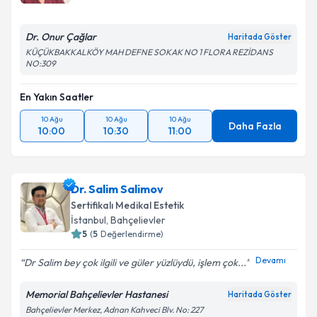
Dr. Onur Çağlar
Haritada Göster
KÜÇÜKBAKKALKÖY MAH DEFNE SOKAK NO 1 FLORA REZİDANS
NO:309
En Yakın Saatler
10 Ağu
10 Ağu
10 Ağu
Daha Fazla
10:00
10:30
11:00
Dr. Salim Salimov
Sertifikalı Medikal Estetik
İstanbul
,
Bahçelievler
5
(
5
Değerlendirme)
Devamı
Dr Salim bey çok ilgili ve güler yüzlüydü, işlem çok...
Memorial Bahçelievler Hastanesi
Haritada Göster
Bahçelievler Merkez, Adnan Kahveci Blv. No: 227