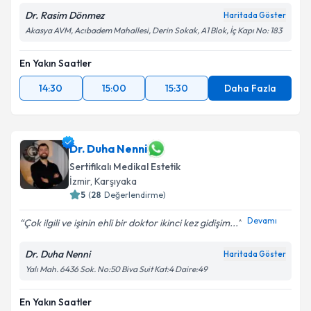
Dr. Rasim Dönmez
Haritada Göster
Akasya AVM, Acıbadem Mahallesi, Derin Sokak, A1 Blok, İç Kapı No: 183
En Yakın Saatler
14:30
15:00
15:30
Daha Fazla
Dr. Duha Nenni
Sertifikalı Medikal Estetik
İzmir
,
Karşıyaka
5
(
28
Değerlendirme)
Devamı
Çok ilgili ve işinin ehli bir doktor ikinci kez gidişim...
Dr. Duha Nenni
Haritada Göster
Yalı Mah. 6436 Sok. No:50 Biva Suit Kat:4 Daire:49
En Yakın Saatler