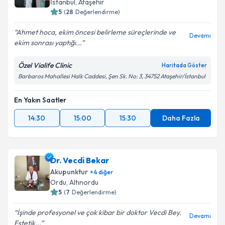
İstanbul
,
Ataşehir
5
(
28
Değerlendirme)
Ahmet hoca, ekim öncesi belirleme süreçlerinde ve
Devamı
ekim sonrası yaptığı...
Özel Vialife Clinic
Haritada Göster
Barbaros Mahallesi Halk Caddesi, Şen Sk. No: 3, 34752 Ataşehir/İstanbul
En Yakın Saatler
14:30
15:00
15:30
Daha Fazla
Dr. Vecdi Bekar
Akupunktur
+
4
diğer
Ordu
,
Altınordu
5
(
7
Değerlendirme)
İşinde profesyonel ve çok kibar bir doktor Vecdi Bey.
Devamı
Estetik...