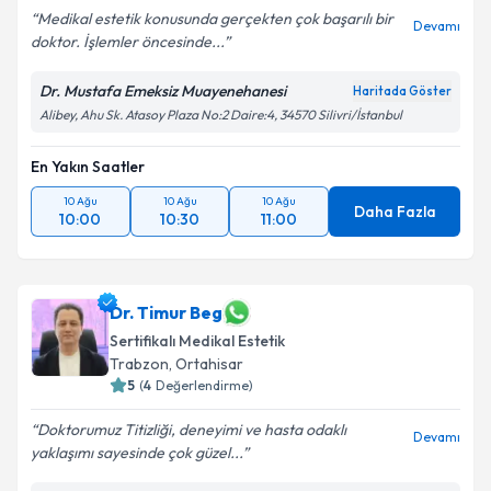
Medikal estetik konusunda gerçekten çok başarılı bir
Devamı
doktor. İşlemler öncesinde...
Dr. Mustafa Emeksiz Muayenehanesi
Haritada Göster
Alibey, Ahu Sk. Atasoy Plaza No:2 Daire:4, 34570 Silivri/İstanbul
En Yakın Saatler
10 Ağu
10 Ağu
10 Ağu
Daha Fazla
10:00
10:30
11:00
Dr. Timur Beg
Sertifikalı Medikal Estetik
Trabzon
,
Ortahisar
5
(
4
Değerlendirme)
Doktorumuz Titizliği, deneyimi ve hasta odaklı
Devamı
yaklaşımı sayesinde çok güzel...