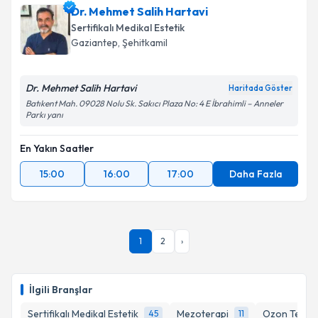
Dr. Mehmet Salih Hartavi
Sertifikalı Medikal Estetik
Gaziantep
,
Şehitkamil
Dr. Mehmet Salih Hartavi
Haritada Göster
Batıkent Mah. 09028 Nolu Sk. Sakıcı Plaza No: 4 E İbrahimli – Anneler
Parkı yanı
En Yakın Saatler
15:00
16:00
17:00
Daha Fazla
1
2
›
İlgili Branşlar
Sertifikalı Medikal Estetik
Mezoterapi
Ozon Terapi
45
11