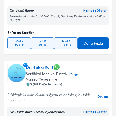
Dr. Vecdi Bekar
Haritada Göster
Şirinevler Mahallesi, 666 Nolu Sokak, Demirtaş Platin Konakları D Blok
No: 2/B
En Yakın Saatler
10 Ağu
10 Ağu
10 Ağu
Daha Fazla
09:00
09:30
10:00
Dr. Hakkı Kurt
Sertifikalı Medikal Estetik
+
2
diğer
Manisa
,
Yunusemre
5
(
88
Değerlendirme)
Yaklaşık iki yıldır dudak dolgusu ve botoks için Hakkı
Devamı
hocama...
Dr. Hakkı Kurt Özel Muayenehanesi
Haritada Göster