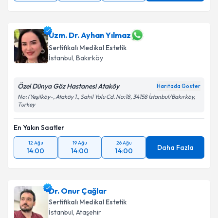
Uzm. Dr. Ayhan Yılmaz
Sertifikalı Medikal Estetik
İstanbul
,
Bakırköy
Özel Dünya Göz Hastanesi Ataköy
Haritada Göster
No: (Yeşilköy-, Ataköy 1., Sahil Yolu Cd. No:18, 34158 İstanbul/Bakırköy,
Turkey
En Yakın Saatler
12 Ağu
19 Ağu
26 Ağu
Daha Fazla
14:00
14:00
14:00
Dr. Onur Çağlar
Sertifikalı Medikal Estetik
İstanbul
,
Ataşehir