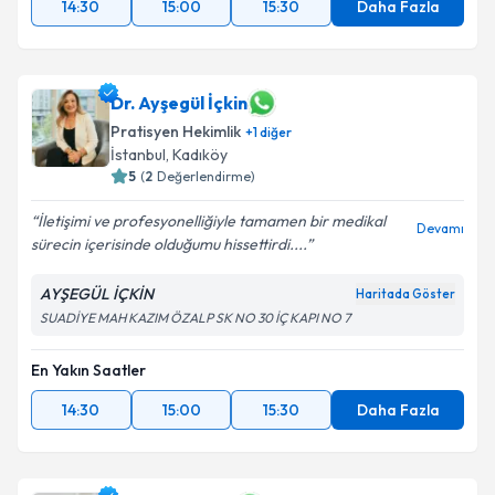
14:30
15:00
15:30
Daha Fazla
Dr. Ayşegül İçkin
Pratisyen Hekimlik
+
1
diğer
İstanbul
,
Kadıköy
5
(
2
Değerlendirme)
İletişimi ve profesyonelliğiyle tamamen bir medikal
Devamı
sürecin içerisinde olduğumu hissettirdi....
AYŞEGÜL İÇKİN
Haritada Göster
SUADİYE MAH KAZIM ÖZALP SK NO 30 İÇ KAPI NO 7
En Yakın Saatler
14:30
15:00
15:30
Daha Fazla