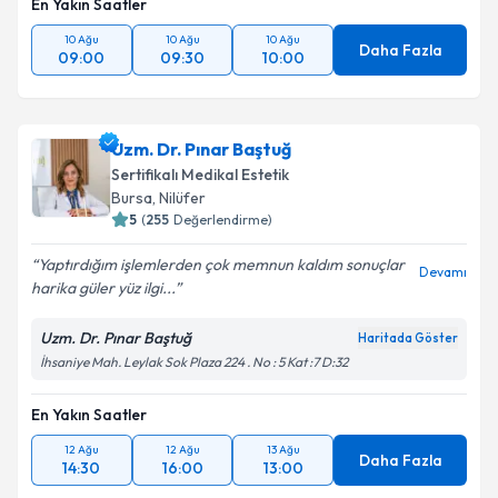
En Yakın Saatler
10 Ağu
10 Ağu
10 Ağu
Daha Fazla
09:00
09:30
10:00
Uzm. Dr. Pınar Baştuğ
Sertifikalı Medikal Estetik
Bursa
,
Nilüfer
5
(
255
Değerlendirme)
Yaptırdığım işlemlerden çok memnun kaldım sonuçlar
Devamı
harika güler yüz ilgi...
Uzm. Dr. Pınar Baştuğ
Haritada Göster
İhsaniye Mah. Leylak Sok Plaza 224 . No : 5 Kat :7 D:32
En Yakın Saatler
12 Ağu
12 Ağu
13 Ağu
Daha Fazla
14:30
16:00
13:00