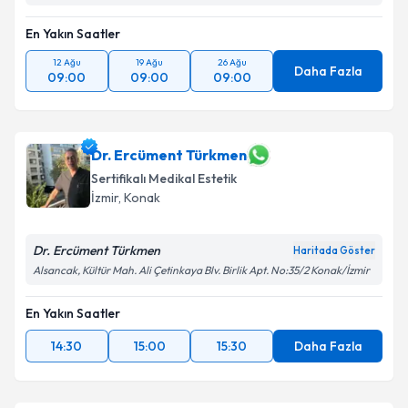
En Yakın Saatler
12 Ağu
19 Ağu
26 Ağu
Daha Fazla
09:00
09:00
09:00
Dr. Ercüment Türkmen
Sertifikalı Medikal Estetik
İzmir
,
Konak
Dr. Ercüment Türkmen
Haritada Göster
Alsancak, Kültür Mah. Ali Çetinkaya Blv. Birlik Apt. No:35/2 Konak/İzmir
En Yakın Saatler
14:30
15:00
15:30
Daha Fazla