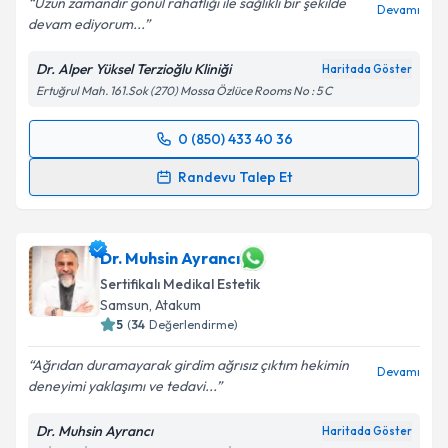
Uzun zamandır gönül rahatlığı ile sağlıklı bir şekilde
Devamı
devam ediyorum...
Dr. Alper Yüksel Terzioğlu Kliniği
Haritada Göster
Ertuğrul Mah. 161.Sok (270) Mossa Özlüce Rooms No : 5 C
0 (850) 433 40 36
Randevu Takvimi Talebi
Randevu Talep Et
Dr. Alper Yüksel Terzioğlu
için randevu takvimi
talebi oluşturun. Size bu uzmandan randevu almanız
için bir takvim hazırlandığında e-posta ile
Dr. Muhsin Ayrancı
bilgilendireceğiz.
Sertifikalı Medikal Estetik
Samsun
,
Atakum
E-posta Adresiniz
5
(
34
Değerlendirme)
Ağrıdan duramayarak girdim ağrısız çıktım hekimin
Devamı
deneyimi yaklaşımı ve tedavi...
Kişisel verilerimin işlenmesine ilişkin
Aydınlatma
Dr. Muhsin Ayrancı
Haritada Göster
Metni
'ni okudum ve kişisel verilerimin belirtilen