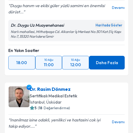
Duygu hanım ve ekibi güler yüzlü samimi en önemlisi
Devamı
dürüst...
Dr. Duygu Uz Muayenehanesi
Haritada Göster
Narlı mahallesi, Mithatpaşa Cd. Alkanlar İş Merkezi No:301 Kat:3 İç Kapı
No:7, 35320 Narlıdere/İzmir
En Yakın Saatler
10 Ağu
10 Ağu
18:00
Daha Fazla
11:00
12:00
Dr. Rasim Dönmez
Sertifikalı Medikal Estetik
İstanbul
,
Üsküdar
5
(
18
Değerlendirme)
Inanilmaz isine odakli, yenilikci ve hastasini cok iyi
Devamı
takip ediyor....