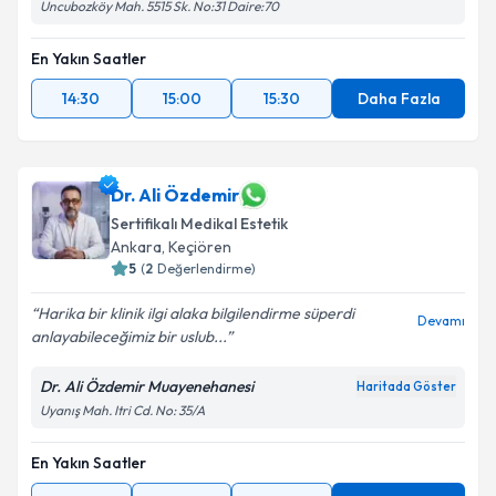
Uncubozköy Mah. 5515 Sk. No:31 Daire:70
En Yakın Saatler
14:30
15:00
15:30
Daha Fazla
Dr. Ali Özdemir
Sertifikalı Medikal Estetik
Ankara
,
Keçiören
5
(
2
Değerlendirme)
Harika bir klinik ilgi alaka bilgilendirme süperdi
Devamı
anlayabileceğimiz bir uslub...
Dr. Ali Özdemir Muayenehanesi
Haritada Göster
Uyanış Mah. Itri Cd. No: 35/A
En Yakın Saatler