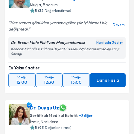
Muğla
,
Bodrum
5
(
32
Değerlendirme)
Her zaman gönülden yardımcıgüler yüz iyi hizmet hiç
Devamı
değişmedi.
Dr. Ercan Mete Pehlivan Muayenehanesi
Haritada Göster
Konacık Mahallesi Yıldırım Beyazıt Caddesi 22/2 Marmara Koleji Karşı
Sokağı
En Yakın Saatler
10 Ağu
10 Ağu
10 Ağu
Daha Fazla
12:00
12:30
13:00
Dr. Duygu Uz
Sertifikalı Medikal Estetik
+
2
diğer
İzmir
,
Narlıdere
5
(
93
Değerlendirme)