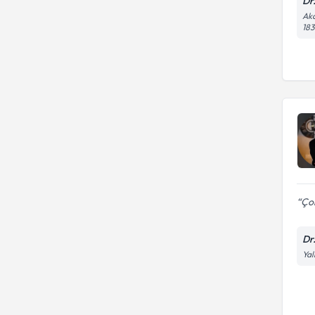
Dr
Aka
183
Çok
Dr
Yal