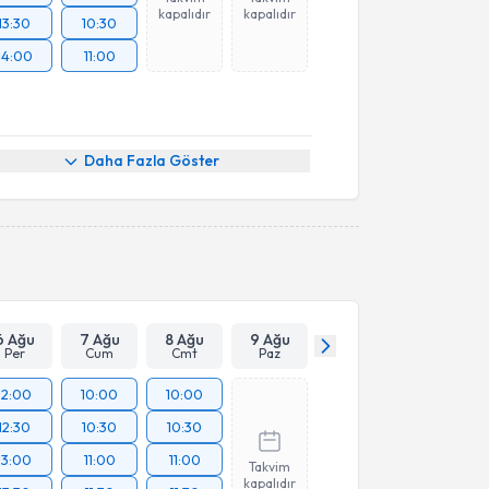
kapalıdır
kapalıdır
13:30
10:30
14:00
11:00
Daha Fazla Göster
6 Ağu
7 Ağu
8 Ağu
9 Ağu
Per
Cum
Cmt
Paz
12:00
10:00
10:00
12:30
10:30
10:30
13:00
11:00
11:00
Takvim
kapalıdır