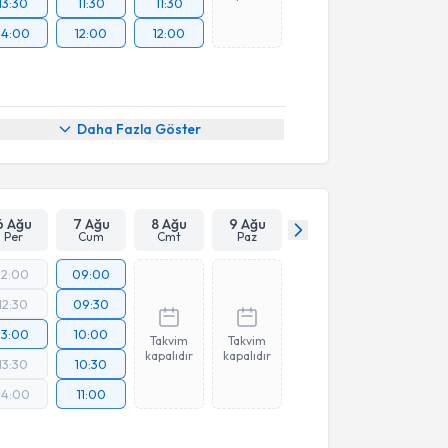
13:30
11:30
11:30
14:00
12:00
12:00
Daha Fazla Göster
6 Ağu
7 Ağu
8 Ağu
9 Ağu
Per
Cum
Cmt
Paz
12:00
09:00
12:30
09:30
13:00
10:00
Takvim
Takvim
kapalıdır
kapalıdır
13:30
10:30
14:00
11:00