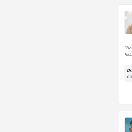
Hoc
hakk
Dr
GÜ