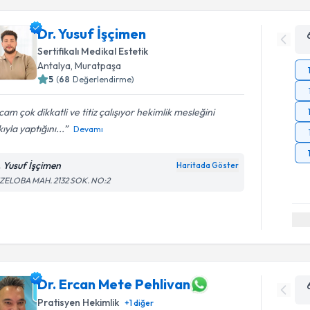
Dr. Yusuf İşçimen
Sertifikalı Medikal Estetik
Antalya
, Muratpaşa
5
(
68
Değerlendirme)
am çok dikkatli ve titiz çalışıyor hekimlik mesleğini
ıyla yaptığını...
Devamı
. Yusuf İşçimen
Haritada Göster
ZELOBA MAH. 2132 SOK. NO:2
Dr. Ercan Mete Pehlivan
Pratisyen Hekimlik
+
1
diğer