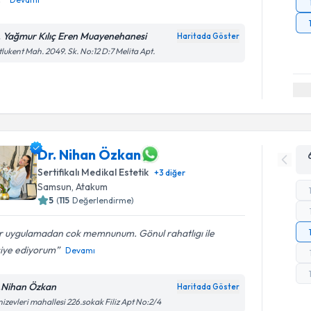
. Yağmur Kılıç Eren Muayenehanesi
Haritada Göster
lukent Mah. 2049. Sk. No:12 D:7 Melita Apt.
Dr. Nihan Özkan
Sertifikalı Medikal Estetik
+
3
diğer
Samsun
, Atakum
5
(
115
Değerlendirme)
r uygulamadan cok memnunum. Gönul rahatlıgı ile
siye ediyorum
Devamı
.Nihan Özkan
Haritada Göster
izevleri mahallesi 226.sokak Filiz Apt No:2/4