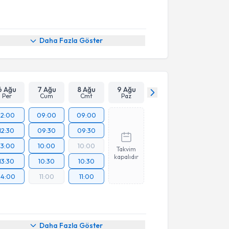
Daha Fazla Göster
6 Ağu
7 Ağu
8 Ağu
9 Ağu
Per
Cum
Cmt
Paz
12:00
09:00
09:00
12:30
09:30
09:30
13:00
10:00
10:00
Takvim
kapalıdır
13:30
10:30
10:30
14:00
11:00
11:00
Daha Fazla Göster