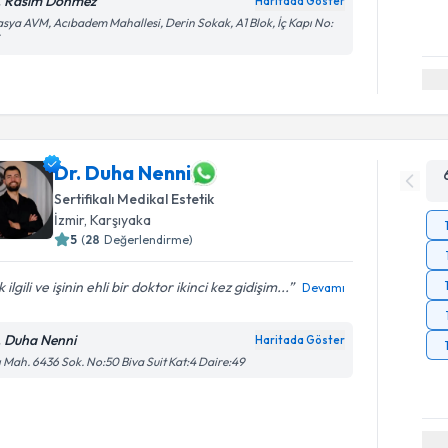
. Rasim Dönmez
Haritada Göster
sya AVM, Acıbadem Mahallesi, Derin Sokak, A1 Blok, İç Kapı No:
Dr. Duha Nenni
Sertifikalı Medikal Estetik
İzmir
, Karşıyaka
5
(
28
Değerlendirme)
 ilgili ve işinin ehli bir doktor ikinci kez gidişim...
Devamı
. Duha Nenni
Haritada Göster
ı Mah. 6436 Sok. No:50 Biva Suit Kat:4 Daire:49