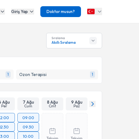
Giriş Yap
Doktor musun?
Sıralama
Akıllı Sıralama
Ozon Terapisi
1
1
6 Ağu
7 Ağu
8 Ağu
9 Ağu
Per
Cum
Cmt
Paz
12:00
09:00
12:30
09:30
13:00
10:00
Takvim
Takvim