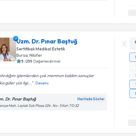
Uzm. Dr. Pınar Baştuğ
Sertifikalı Medikal Estetik
Bursa
, Nilüfer
5
(
255
Değerlendirme)
ptırdığım işlemlerden çok memnun kaldım sonuçlar
ka güler yüz ilgi...
Devamı
m. Dr. Pınar Baştuğ
Haritada Göster
aniye Mah. Leylak Sok Plaza 224 . No : 5 Kat :7 D:32