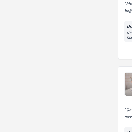
Mu
beğ
Dr
Nar
Kap
Çok
misa