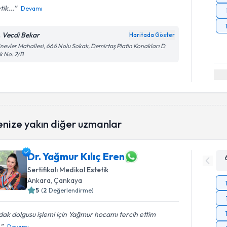
tik...
Devamı
. Vecdi Bekar
Haritada Göster
inevler Mahallesi, 666 Nolu Sokak, Demirtaş Platin Konakları D
k No: 2/B
enize yakın diğer uzmanlar
Dr. Yağmur Kılıç Eren
Sertifikalı Medikal Estetik
Ankara
, Çankaya
5
(
2
Değerlendirme)
ak dolgusu işlemi için Yağmur hocamı tercih ettim
.
Devamı