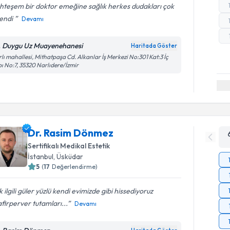
hteşem bir doktor emeğine sağlık herkes dudakları çok
endi
Devamı
. Duygu Uz Muayenehanesi
Haritada Göster
lı mahallesi, Mithatpaşa Cd. Alkanlar İş Merkezi No:301 Kat:3 İç
ı No:7, 35320 Narlıdere/İzmir
Dr. Rasim Dönmez
Sertifikalı Medikal Estetik
İstanbul
, Üsküdar
5
(
17
Değerlendirme)
 ilgili güler yüzlü kendi evimizde gibi hissediyoruz
firperver tutamları...
Devamı