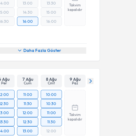
14:00
13:00
13:30
Takvim
kapalıdır
15:00
14:30
15:00
16:30
16:00
16:00
Daha Fazla Göster
6 Ağu
7 Ağu
8 Ağu
9 Ağu
Per
Cum
Cmt
Paz
12:00
11:00
10:00
12:30
11:30
10:30
13:00
12:00
11:00
Takvim
kapalıdır
13:30
12:30
11:30
14:00
13:00
12:00