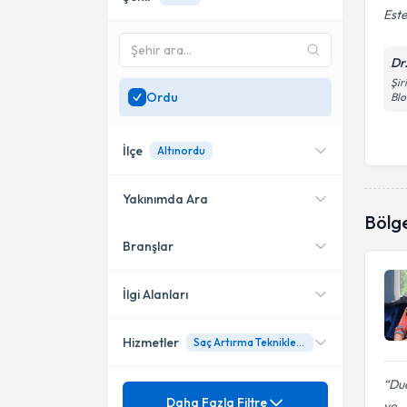
Este
Dr
Şir
Ordu
Blo
İlçe
Altınordu
Yakınımda Ara
Bölg
Branşlar
Konumuma yakın uzmanları
Altınordu
göster
İlgi Alanları
Hizmetler
Saç Artırma Teknikleri ve Tedavileri
Akupunktur
Dud
Kupa Terapi(Hacamat)
Mezuniyet
Ağrı Tedavisi
Daha Fazla Filtre
ve..