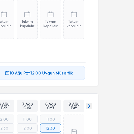
Takvim
Takvim
Takvim
Takvim
palıdır
kapalıdır
kapalıdır
kapalıdır
10 Ağu
Pzt
12:00
Uygun Müsaitlik
6 Ağu
7 Ağu
8 Ağu
9 Ağu
Per
Cum
Cmt
Paz
12:00
11:00
11:00
12:30
12:00
12:30