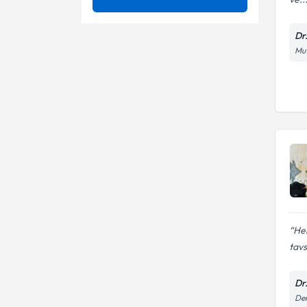
Mezoterapi
Akupunktur İle Zayıflama
Ünvan
Ağrı tedavileri
Dr
Ozon Terapisi
Akupunktur
Mut
Ağrı Tedavisi
TRABZON UNIVERSITESI
Sertifikalı Medikal Estetik
Akupunktur ve Sinüzit
Akıllı Dolgu Uygulamaları
Dr.
Allerjik Astım
Akupunktur ile Zayıflama
Ameliyatsız Cilt Gençleştirme
Akupunktur tedavisi
Ameliyatsız Estetik Yöntemleri
Akupunkturla zayıflama
Ameliyatsız yüz estetiği
Altın iğne tedavisi
Anti Aging Dermal Uygulamalar
Ameliyatsız bel fıtığı tedavisi
He
tav
Anti aging tedavisi
Ameliyatsız boyun fıtığı
tedavisi
Dr
Anti - aging uygulamaları
Den