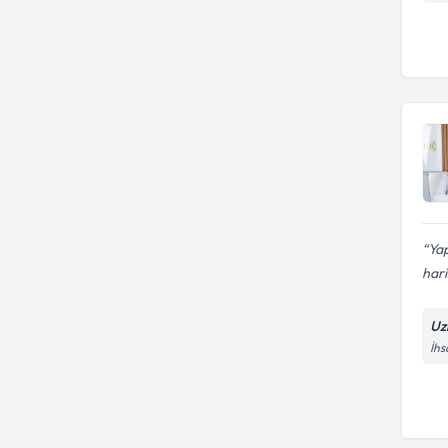
Ya
hari
Uz
İhs