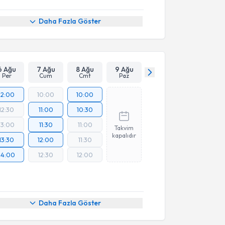
Daha Fazla Göster
6 Ağu
7 Ağu
8 Ağu
9 Ağu
Per
Cum
Cmt
Paz
12:00
10:00
10:00
12:30
11:00
10:30
13:00
11:30
11:00
Takvim
kapalıdır
13:30
12:00
11:30
14:00
12:30
12:00
Daha Fazla Göster