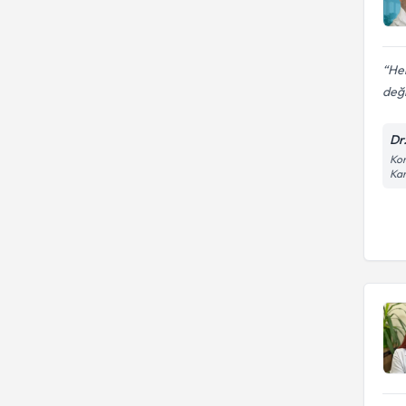
Her
değ
Dr
Kon
Kar