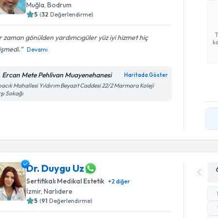
Muğla
, Bodrum
5
(
32
Değerlendirme)
 zaman gönülden yardımcıgüler yüz iyi hizmet hiç
ka
işmedi.
Devamı
. Ercan Mete Pehlivan Muayenehanesi
Haritada Göster
acık Mahallesi Yıldırım Beyazıt Caddesi 22/2 Marmara Koleji
şı Sokağı
Dr. Duygu Uz
Sertifikalı Medikal Estetik
+
2
diğer
İzmir
, Narlıdere
5
(
91
Değerlendirme)