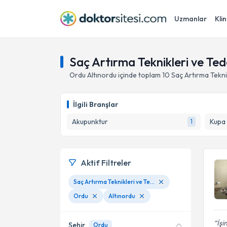
Uzmanlar
Klin
Saç Artırma Teknikleri ve Teda
Ordu
Altınordu
içinde toplam
10
Saç Artırma Teknik
İlgili Branşlar
Akupunktur
Kupa
1
Aktif Filtreler
Saç Artırma Teknikleri ve Tedavileri
Ordu
Altınordu
İşi
Şehir
Ordu