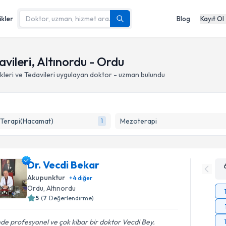
ikler
Blog
Kayıt Ol
vileri, Altınordu - Ordu
leri ve Tedavileri
uygulayan doktor - uzman bulundu
 Terapi(Hacamat)
Mezoterapi
1
Dr. Vecdi Bekar
Akupunktur
+
4
diğer
Ordu
, Altınordu
5
(
7
Değerlendirme)
nde profesyonel ve çok kibar bir doktor Vecdi Bey.