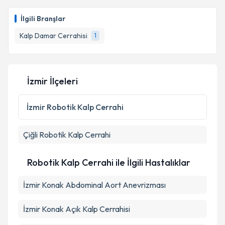
Doç. Dr. Cüneyt Narin
için randevu takvimi talebi
oluşturun. Size bu uzmandan randevu almanız için bir
İlgili Branşlar
takvim hazırlandığında e-posta ile bilgilendireceğiz.
Kalp Damar Cerrahisi
1
E-posta Adresiniz
İzmir İlçeleri
Kişisel verilerimin işlenmesine ilişkin
Aydınlatma
Metni
'ni okudum ve kişisel verilerimin belirtilen
İzmir
Robotik Kalp Cerrahi
kapsamda işlenmesini kabul ediyorum.
Çiğli
Robotik Kalp Cerrahi
Takvim Talebini Gönder
Robotik Kalp Cerrahi ile İlgili Hastalıklar
İzmir Konak Abdominal Aort Anevrizması
İzmir Konak Açık Kalp Cerrahisi