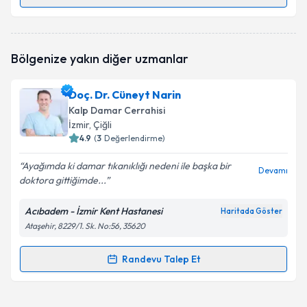
Randevu Takvimi Talebi
Op. Dr. Alper Özbakkaloğlu
için randevu takvimi
Bölgenize yakın diğer uzmanlar
talebi oluşturun. Size bu uzmandan randevu almanız
için bir takvim hazırlandığında e-posta ile
bilgilendireceğiz.
Doç. Dr. Cüneyt Narin
Kalp Damar Cerrahisi
E-posta Adresiniz
İzmir
, Çiğli
4.9
(
3
Değerlendirme)
Ayağımda ki damar tıkanıklığı nedeni ile başka bir
Devamı
doktora gittiğimde...
Kişisel verilerimin işlenmesine ilişkin
Aydınlatma
Metni
'ni okudum ve kişisel verilerimin belirtilen
kapsamda işlenmesini kabul ediyorum.
Acıbadem - İzmir Kent Hastanesi
Haritada Göster
Ataşehir, 8229/1. Sk. No:56, 35620
Takvim Talebini Gönder
Randevu Talep Et
Randevu Takvimi Talebi