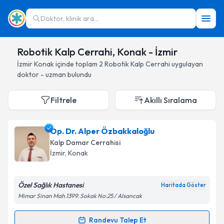
Doktor, klinik ara...
Robotik Kalp Cerrahi, Konak - İzmir
İzmir
Konak
içinde toplam
2
Robotik Kalp Cerrahi
uygulayan
doktor - uzman bulundu
Filtrele
Akıllı Sıralama
Op. Dr. Alper Özbakkaloğlu
Kalp Damar Cerrahisi
İzmir
, Konak
Özel Sağlık Hastanesi
Haritada Göster
Mimar Sinan Mah.1399. Sokak No:25 / Alsancak
Randevu Talep Et