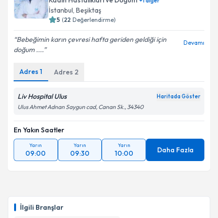
Kadın Hastalıkları ve Doğum
+
1
diğer
İstanbul
, Beşiktaş
5
(
22
Değerlendirme)
Bebeğimin karın çevresi hafta geriden geldiği için
Devamı
doğum ....
Adres
1
Adres
2
Liv Hospital Ulus
Haritada Göster
Ulus Ahmet Adnan Saygun cad, Canan Sk., 34340
En Yakın Saatler
Yarın
Yarın
Yarın
Daha Fazla
09:00
09:30
10:00
İlgili Branşlar