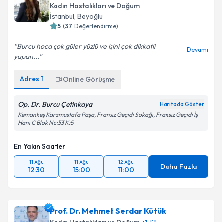
oluşturun. Size bu uzmandan randevu almanız için bir
Kadın Hastalıkları ve Doğum
takvim hazırlandığında e-posta ile bilgilendireceğiz.
İstanbul
, Beyoğlu
5
(
37
Değerlendirme)
E-posta Adresiniz
Burcu hoca çok güler yüzlü ve işini çok dikkatli
Devamı
yapan...
Adres
1
Kişisel verilerimin işlenmesine ilişkin
Online Görüşme
Aydınlatma
Metni
'ni okudum ve kişisel verilerimin belirtilen
kapsamda işlenmesini kabul ediyorum.
Op. Dr. Burcu Çetinkaya
Haritada Göster
Kemankeş Karamustafa Paşa, Fransız Geçidi Sokağı, Fransız Geçidi İş
Hanı C Blok No:53 K:5
Takvim Talebini Gönder
En Yakın Saatler
11 Ağu
11 Ağu
12 Ağu
Daha Fazla
12:30
15:00
11:00
Prof. Dr. Mehmet Serdar Kütük