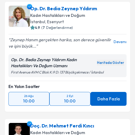
Op. Dr. Bedia Zeynep Yıldırım
Kadın Hastalıkları ve Doğum
İstanbul
, Esenyurt
4.9
(
7
Değerlendirme)
Zeynep Hanım gerçekten harika, son derece güvenilir
Devamı
ve işini büyük...
Op. Dr. Bedia Zeynep Yıldırım Kadın
Haritada Göster
Hastalıkları Ve Doğum Uzmanı
First Avenue AVM C Blok K:9 D: 137 Büyükçekmece / İstanbul
En Yakın Saatler
26 Ağu
2 Eyl
Daha Fazla
10:00
10:00
Doç. Dr. Mehmet Ferdi Kıncı
Kadın Hastalıkları ve Doğum