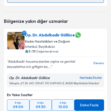
Randevu Takvimi Talebi
Op. Dr. Betül Averbek
için randevu takvimi talebi
Bölgenize yakın diğer uzmanlar
oluşturun. Size bu uzmandan randevu almanız için bir
takvim hazırlandığında e-posta ile bilgilendireceğiz.
Op. Dr. Abdulkadir Güllüce
E-posta Adresiniz
Kadın Hastalıkları ve Doğum
İstanbul
, Beylikdüzü
5
(
111
Değerlendirme)
Kişisel verilerimin işlenmesine ilişkin
Aydınlatma
Abdulkadir hocama barbie vajina ve genital
Devamı
Metni
'ni okudum ve kişisel verilerimin belirtilen
beyazlatma icin gittigim bu...
kapsamda işlenmesini kabul ediyorum.
Op. Dr. Abdulkadir Güllüce
Haritada Göster
Yakuplu, 67. Sk. NO: 13 KAT: 3 İC KAPI NO:3, 34520 Beylikdüzü/İstanbul
Takvim Talebini Gönder
En Yakın Saatler
8 Ağu
8 Ağu
8 Ağu
Daha Fazla
09:00
09:30
10:00