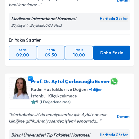
Devamı
beni inanılmaz...
Medicana International Hastanesi
Haritada Göster
Büyükşehir, Beylikdüzü Cd. No:3
En Yakın Saatler
Yarın
Yarın
Yarın
Daha Fazla
09:00
09:30
10:00
Prof. Dr. Aytül Çorbacıoğlu Esmer
Kadın Hastalıkları ve Doğum
+
1
diğer
İstanbul
, Küçükçekmece
5
(
1
Değerlendirme)
Merhabalar..// da amniyosentez için Aytül hanımın
Devamı
kliniğine gittik.Amniyosentez işlemi esnasında...
Biruni Üniversitesi Tıp Fakültesi Hastanesi
Haritada Göster