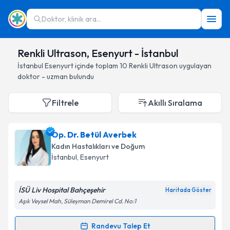
Doktor, klinik ara...
Renkli Ultrason, Esenyurt - İstanbul
İstanbul
Esenyurt
içinde toplam
10
Renkli Ultrason
uygulayan
doktor - uzman bulundu
Filtrele
Akıllı Sıralama
Op. Dr. Betül Averbek
Kadın Hastalıkları ve Doğum
İstanbul
, Esenyurt
İSÜ Liv Hospital Bahçeşehir
Haritada Göster
Aşık Veysel Mah, Süleyman Demirel Cd. No:1
Randevu Talep Et