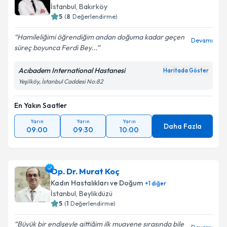
İstanbul
, Bakırköy
5
(
8
Değerlendirme)
Hamileliğimi öğrendiğim andan doğuma kadar geçen
Devamı
süreç boyunca Ferdi Bey...
Acıbadem International Hastanesi
Haritada Göster
Yeşilköy, İstanbul Caddesi No:82
En Yakın Saatler
Yarın
Yarın
Yarın
Daha Fazla
09:00
09:30
10:00
Op. Dr. Murat Koç
Kadın Hastalıkları ve Doğum
+
1
diğer
İstanbul
, Beylikdüzü
5
(
1
Değerlendirme)
Büyük bir endişeyle gittiğim ilk muayene sırasında bile