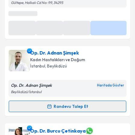
Gültepe, Halkalı Cd No: 99, 34295
Op. Dr. Adnan Şimşek
Kadın Hastalıkları ve Doğum
İstanbul
, Beylikdüzü
Op. Dr. Adnan Şimşek
Haritada Göster
Beylikdüzü/İstanbul
Randevu Talep Et
Randevu Takvimi Talebi
Op. Dr. Adnan Şimşek
için randevu takvimi talebi
Op. Dr. Burcu Çetinkaya