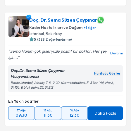
Doç. Dr. Sema Süzen Çaypınar
Kadın Hastalıkları ve Doğum
+
1
diğer
İstanbul
, Bakırköy
5
(
328
Değerlendirme)
Sema Hanım çok güleryüzlü pozitif bir doktor. Her şey
Devamı
için...
Doç.Dr. Sema Süzen Çaypınar
Haritada Göster
Muayenehanesi
Route İstanbul, Ataköy 7-8-9-10. Kısım Mahallesi, E-5 Yan Yol, No: 6,
34156, B blok daire 25, 34212
En Yakın Saatler
17 Ağu
17 Ağu
18 Ağu
Daha Fazla
09:30
11:30
12:30