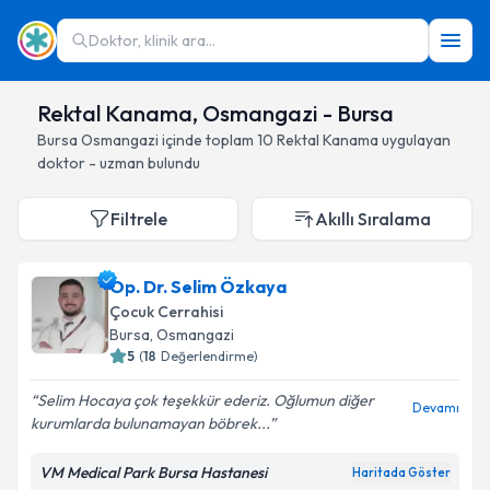
Doktor, klinik ara...
Rektal Kanama, Osmangazi - Bursa
Bursa
Osmangazi
içinde toplam
10
Rektal Kanama
uygulayan
doktor - uzman bulundu
Filtrele
Akıllı Sıralama
Op. Dr. Selim Özkaya
Çocuk Cerrahisi
Bursa
, Osmangazi
5
(
18
Değerlendirme)
Selim Hocaya çok teşekkür ederiz. Oğlumun diğer
Devamı
kurumlarda bulunamayan böbrek...
VM Medical Park Bursa Hastanesi
Haritada Göster