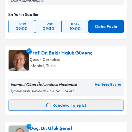
Takvim Talebini Gönder
Özel Medivia Hospital
En Yakın Saatler
11 Ağu
11 Ağu
11 Ağu
Daha Fazla
09:00
09:30
10:00
Prof. Dr. Bekir Haluk Güvenç
Çocuk Cerrahisi
İstanbul
, Tuzla
İstanbul Okan Üniversitesi Hastanesi
Haritada Göster
İçmeler mah, Aydınlı Yolu Cd. No:2, 34947
Randevu Talep Et
Randevu Takvimi Talebi
Prof. Dr. Bekir Haluk Güvenç
için randevu takvimi
Doç. Dr. Ufuk Şenel