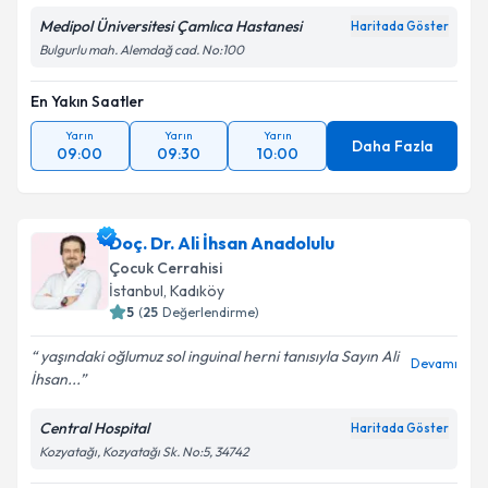
Medipol Üniversitesi Çamlıca Hastanesi
Haritada Göster
Bulgurlu mah. Alemdağ cad. No:100
En Yakın Saatler
Yarın
Yarın
Yarın
Daha Fazla
09:00
09:30
10:00
Doç. Dr. Ali İhsan Anadolulu
Çocuk Cerrahisi
İstanbul
, Kadıköy
5
(
25
Değerlendirme)
yaşındaki oğlumuz sol inguinal herni tanısıyla Sayın Ali
Devamı
İhsan...
Central Hospital
Haritada Göster
Kozyatağı, Kozyatağı Sk. No:5, 34742