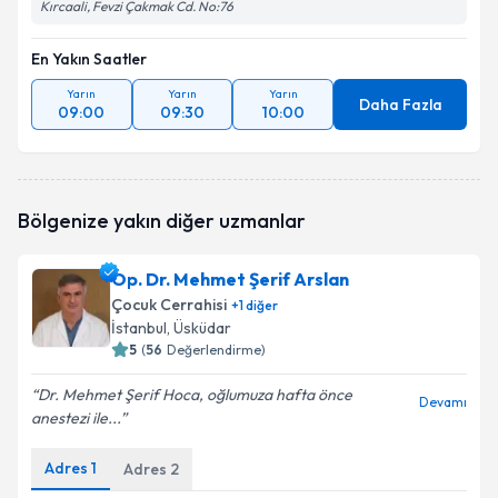
Kırcaali, Fevzi Çakmak Cd. No:76
En Yakın Saatler
Yarın
Yarın
Yarın
Daha Fazla
09:00
09:30
10:00
Bölgenize yakın diğer uzmanlar
Op. Dr. Mehmet Şerif Arslan
Çocuk Cerrahisi
+
1
diğer
İstanbul
, Üsküdar
5
(
56
Değerlendirme)
Dr. Mehmet Şerif Hoca, oğlumuza hafta önce
Devamı
anestezi ile...
Adres
1
Adres
2