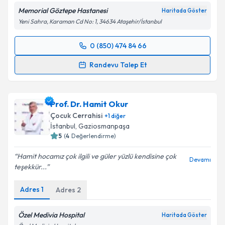
Memorial Göztepe Hastanesi
Haritada Göster
Yeni Sahra, Karaman Cd No: 1, 34634 Ataşehir/İstanbul
0 (850) 474 84 66
Randevu Takvimi Talebi
Randevu Talep Et
Doç. Dr. Hakan Kocaman
için randevu takvimi talebi
oluşturun. Size bu uzmandan randevu almanız için bir
Prof. Dr. Hamit Okur
takvim hazırlandığında e-posta ile bilgilendireceğiz.
Çocuk Cerrahisi
+
1
diğer
E-posta Adresiniz
İstanbul
, Gaziosmanpaşa
5
(
4
Değerlendirme)
Hamit hocamız çok ilgili ve güler yüzlü kendisine çok
Devamı
teşekkür...
Kişisel verilerimin işlenmesine ilişkin
Aydınlatma
Metni
'ni okudum ve kişisel verilerimin belirtilen
Adres
1
Adres
2
kapsamda işlenmesini kabul ediyorum.
Özel Medivia Hospital
Haritada Göster