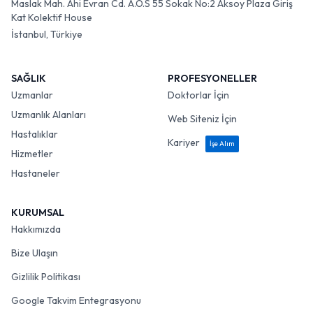
Maslak Mah. Ahi Evran Cd. A.O.S 55 Sokak No:2 Aksoy Plaza Giriş
Kat Kolektif House
İstanbul, Türkiye
SAĞLIK
PROFESYONELLER
Uzmanlar
Doktorlar İçin
Uzmanlık Alanları
Web Siteniz İçin
Hastalıklar
Kariyer
İşe Alım
Hizmetler
Hastaneler
KURUMSAL
Hakkımızda
Bize Ulaşın
Gizlilik Politikası
Google Takvim Entegrasyonu