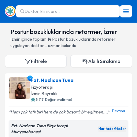
Doktor, klinik ara...
Postür bozukluklarında reformer, İzmir
İzmir
içinde toplam
14
Postür bozukluklarında reformer
uygulayan doktor - uzman bulundu
Filtrele
Akıllı Sıralama
Fzt. Nazlıcan Tuna
Fizyoterapi
İzmir
, Bayraklı
5
(
17
Değerlendirme)
Devamı
Hem çok tatlı biri hem de çok başarılı bir eğitmen....
Fzt. Nazlıcan Tuna Fizyoterapi
Haritada Göster
Muayenehanesi