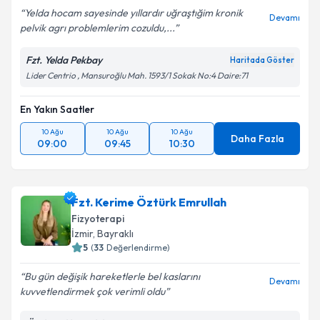
Yelda hocam sayesinde yıllardır uğraştığim kronik
Devamı
pelvik agrı problemlerim cozuldu,...
Fzt. Yelda Pekbay
Haritada Göster
Lider Centrio , Mansuroğlu Mah. 1593/1 Sokak No:4 Daire:71
En Yakın Saatler
10 Ağu
10 Ağu
10 Ağu
Daha Fazla
09:00
09:45
10:30
Fzt. Kerime Öztürk Emrullah
Fizyoterapi
İzmir
, Bayraklı
5
(
33
Değerlendirme)
Bu gün değişik hareketlerle bel kaslarını
Devamı
kuvvetlendirmek çok verimli oldu