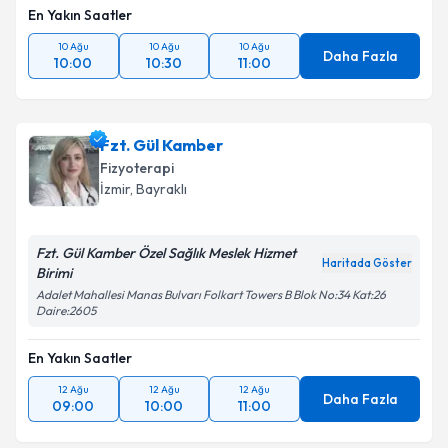
En Yakın Saatler
10 Ağu
10 Ağu
10 Ağu
Daha Fazla
10:00
10:30
11:00
Fzt. Gül Kamber
Fizyoterapi
İzmir
, Bayraklı
Fzt. Gül Kamber Özel Sağlık Meslek Hizmet
Haritada Göster
Birimi
Adalet Mahallesi Manas Bulvarı Folkart Towers B Blok No:34 Kat:26
Daire:2605
En Yakın Saatler
12 Ağu
12 Ağu
12 Ağu
Daha Fazla
09:00
10:00
11:00