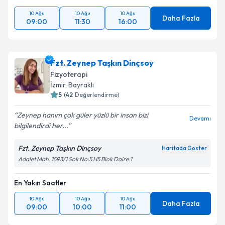
10 Ağu
10 Ağu
10 Ağu
Daha Fazla
09:00
11:30
16:00
Fzt. Zeynep Taşkın Dinçsoy
Fizyoterapi
İzmir
, Bayraklı
5
(
42
Değerlendirme)
Zeynep hanım çok güler yüzlü bir insan bizi
Devamı
bilgilendirdi her...
Fzt. Zeynep Taşkın Dinçsoy
Haritada Göster
Adalet Mah. 1593/1 Sok No:5 H5 Blok Daire:1
En Yakın Saatler
10 Ağu
10 Ağu
10 Ağu
Daha Fazla
09:00
10:00
11:00