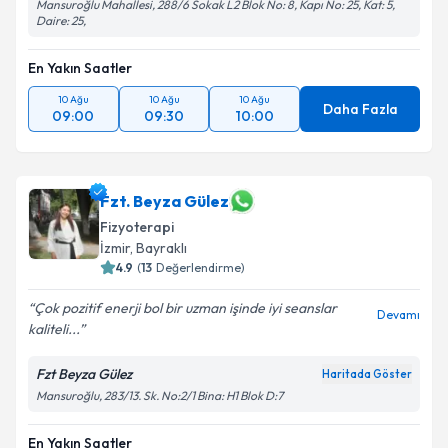
Mansuroğlu Mahallesi, 288/6 Sokak L2 Blok No: 8, Kapı No: 25, Kat: 5,
Daire: 25,
En Yakın Saatler
10 Ağu
10 Ağu
10 Ağu
Daha Fazla
09:00
09:30
10:00
Fzt. Beyza Gülez
Fizyoterapi
İzmir
, Bayraklı
4.9
(
13
Değerlendirme)
Çok pozitif enerji bol bir uzman işinde iyi seanslar
Devamı
kaliteli...
Fzt Beyza Gülez
Haritada Göster
Mansuroğlu, 283/13. Sk. No:2/1 Bina: H1 Blok D:7
En Yakın Saatler