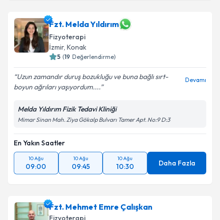
Fzt. Melda Yıldırım
Fizyoterapi
İzmir
, Konak
5
(
19
Değerlendirme)
Uzun zamandır duruş bozukluğu ve buna bağlı sırt-
Devamı
boyun ağrıları yaşıyordum....
Melda Yıldırım Fizik Tedavi Kliniği
Mimar Sinan Mah. Ziya Gökalp Bulvarı Tamer Apt. No:9 D:3
En Yakın Saatler
10 Ağu
10 Ağu
10 Ağu
Daha Fazla
09:00
09:45
10:30
Fzt. Mehmet Emre Çalışkan
Fizyoterapi