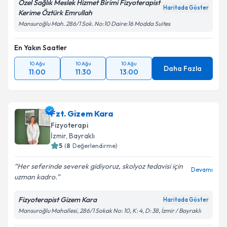
Özel Sağlık Meslek Hizmet Birimi Fizyoterapist
Haritada Göster
Kerime Öztürk Emrullah
Mansuroğlu Mah. 286/1 Sok. No:10 Daire:16 Modda Suites
En Yakın Saatler
10 Ağu
10 Ağu
10 Ağu
Daha Fazla
11:00
11:30
13:00
Fzt. Gizem Kara
Fizyoterapi
İzmir
, Bayraklı
5
(
8
Değerlendirme)
Her seferinde severek gidiyoruz, skolyoz tedavisi için
Devamı
uzman kadro.
Fizyoterapist Gizem Kara
Haritada Göster
Mansuroğlu Mahallesi, 286/1 Sokak No: 10, K: 4, D: 38, İzmir / Bayraklı