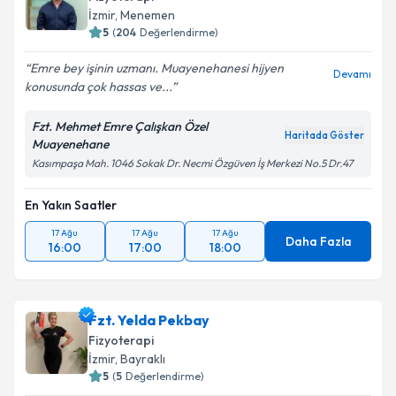
İzmir
, Menemen
5
(
204
Değerlendirme)
Emre bey işinin uzmanı. Muayenehanesi hijyen
Devamı
konusunda çok hassas ve...
Fzt. Mehmet Emre Çalışkan Özel
Haritada Göster
Muayenehane
Kasımpaşa Mah. 1046 Sokak Dr. Necmi Özgüven İş Merkezi No.5 Dr.47
En Yakın Saatler
17 Ağu
17 Ağu
17 Ağu
Daha Fazla
16:00
17:00
18:00
Fzt. Yelda Pekbay
Fizyoterapi
İzmir
, Bayraklı
5
(
5
Değerlendirme)