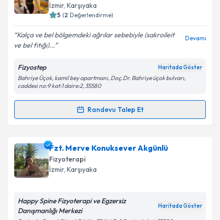
İzmir
, Karşıyaka
5
(
2
Değerlendirme)
Kalça ve bel bölgemdeki ağrılar sebebiyle (sakroileit
Devamı
ve bel fıtığı)...
Fizyostep
Haritada Göster
Bahriye Üçok, kamil bey apartmanı, Doç.Dr. Bahriye üçok bulvarı,
caddesi no:9 kat:1 daire:2, 35580
Randevu Talep Et
Randevu Takvimi Talebi
Fzt. Gizem Bolat
için randevu takvimi talebi
Fzt. Merve Konuksever Akgünlü
oluşturun. Size bu uzmandan randevu almanız için bir
Fizyoterapi
takvim hazırlandığında e-posta ile bilgilendireceğiz.
İzmir
, Karşıyaka
E-posta Adresiniz
Happy Spine Fizyoterapi ve Egzersiz
Haritada Göster
Danışmanlığı Merkezi