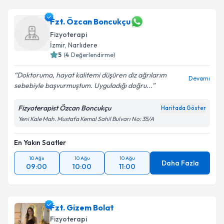
Fzt. Özcan Boncukçu
Fizyoterapi
İzmir
, Narlıdere
5
(
4
Değerlendirme)
Doktoruma, hayat kalitemi düşüren diz ağrılarım
Devamı
sebebiyle başvurmuştum. Uyguladığı doğru...
Fizyoterapist Özcan Boncukçu
Haritada Göster
Yeni Kale Mah. Mustafa Kemal Sahil Bulvarı No: 35/A
En Yakın Saatler
10 Ağu
10 Ağu
10 Ağu
Daha Fazla
09:00
10:00
11:00
Fzt. Gizem Bolat
Fizyoterapi