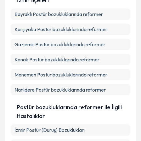
İzmir İlçeleri
Kişisel verilerimin işlenmesine ilişkin
Aydınlatma
Bayraklı
Metni
Postür bozukluklarında reformer
'ni okudum ve kişisel verilerimin belirtilen
kapsamda işlenmesini kabul ediyorum.
Karşıyaka
Postür bozukluklarında reformer
Takvim Talebini Gönder
Gaziemir
Postür bozukluklarında reformer
Konak
Postür bozukluklarında reformer
Menemen
Postür bozukluklarında reformer
Narlıdere
Postür bozukluklarında reformer
Postür bozukluklarında reformer ile İlgili
Hastalıklar
İzmir Postür (Duruş) Bozuklukları