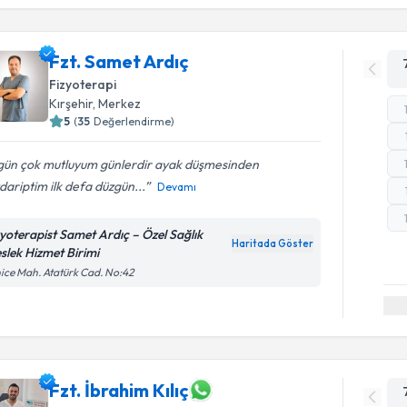
Fzt. Samet Ardıç
Fizyoterapi
Kırşehir
,
Merkez
5
(
35
Değerlendirme)
gün çok mutluyum günlerdir ayak düşmesinden
ariptim ilk defa düzgün...
Devamı
zyoterapist Samet Ardıç – Özel Sağlık
Haritada Göster
slek Hizmet Birimi
ice Mah. Atatürk Cad. No:42
Fzt. İbrahim Kılıç