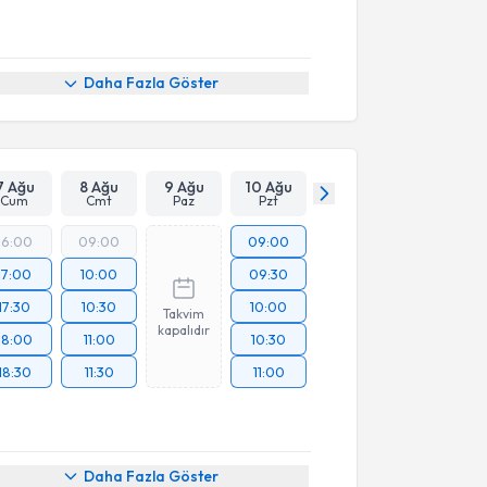
Daha Fazla Göster
7 Ağu
8 Ağu
9 Ağu
10 Ağu
Cum
Cmt
Paz
Pzt
16:00
09:00
09:00
17:00
10:00
09:30
17:30
10:30
10:00
Takvim
kapalıdır
18:00
11:00
10:30
18:30
11:30
11:00
Daha Fazla Göster