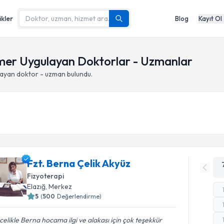
ikler
Blog
Kayıt Ol
rmer Uygulayan Doktorlar - Uzmanlar
layan doktor - uzman bulundu.
Fzt. Berna Çelik Akyüz
Fizyoterapi
Elazığ
,
Merkez
5
(
500
Değerlendirme)
elikle Berna hocama ilgi ve alakası için çok teşekkür