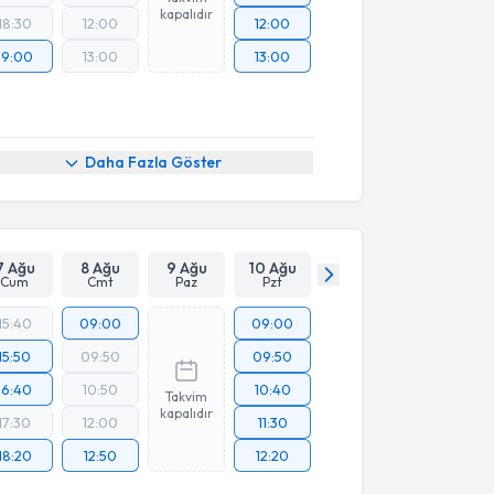
kapalıdır
18:30
12:00
12:00
19:00
13:00
13:00
Daha Fazla Göster
7 Ağu
8 Ağu
9 Ağu
10 Ağu
Cum
Cmt
Paz
Pzt
15:40
09:00
09:00
15:50
09:50
09:50
16:40
10:50
10:40
Takvim
kapalıdır
17:30
12:00
11:30
18:20
12:50
12:20