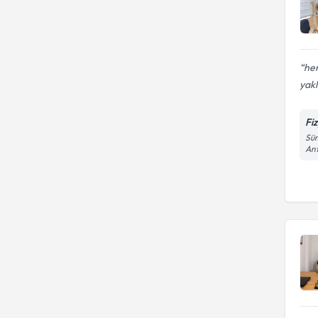
her
yak
Fi
Süm
An