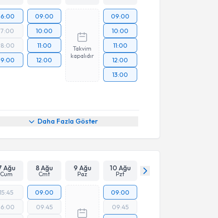
16:00
09:00
09:00
17:00
10:00
10:00
18:00
11:00
11:00
Takvim
kapalıdır
19:00
12:00
12:00
13:00
Daha Fazla Göster
7 Ağu
8 Ağu
9 Ağu
10 Ağu
Cum
Cmt
Paz
Pzt
15:45
09:00
09:00
16:00
09:45
09:45