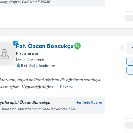
nköy, Dağyeli Cad. No:85 38050
Fzt. Özcan Boncukçu
Fizyoterapi
İzmir
,
Narlıdere
5
(
4
Değerlendirme)
toruma, hayat kalitemi düşüren diz ağrılarım sebebiyle
vurmuştum. Uyguladığı doğru...
Devamı
zyoterapist Özcan Boncukçu
Haritada Göster
i Kale Mah. Mustafa Kemal Sahil Bulvarı No: 35/A