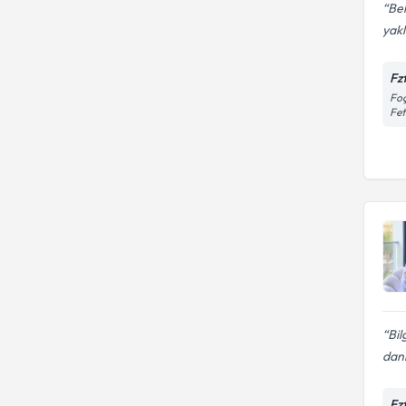
Bel
yak
Fz
Foç
Fe
Bil
dan
Fz