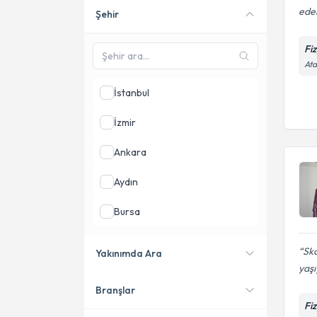
eder
Şehir
Online danışmanlık sunan
uzmanları göster
Fi
Ata
İstanbul
İzmir
Ankara
Aydın
Bursa
Balıkesir
Sko
Yakınımda Ara
yaşı
Kocaeli
Branşlar
Konumuma yakın uzmanları
Fi
göster