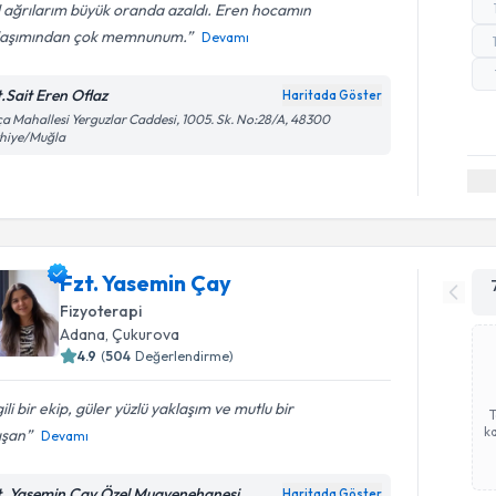
 ağrılarım büyük oranda azaldı. Eren hocamın
laşımından çok memnunum.
Devamı
t.Sait Eren Oflaz
Haritada Göster
a Mahallesi Yerguzlar Caddesi, 1005. Sk. No:28/A, 48300
thiye/Muğla
Fzt. Yasemin Çay
Fizyoterapi
Adana
,
Çukurova
4.9
(
504
Değerlendirme)
gili bir ekip, güler yüzlü yaklaşım ve mutlu bir
ka
ışan
Devamı
t. Yasemin Çay Özel Muayenehanesi
Haritada Göster