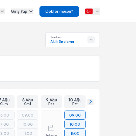
Giriş Yap
Doktor musun?
Sıralama
Akıllı Sıralama
7 Ağu
8 Ağu
9 Ağu
10 Ağu
Cum
Cmt
Paz
Pzt
16:00
09:00
09:00
17:00
10:00
10:00
18:00
11:00
11:00
Takvim