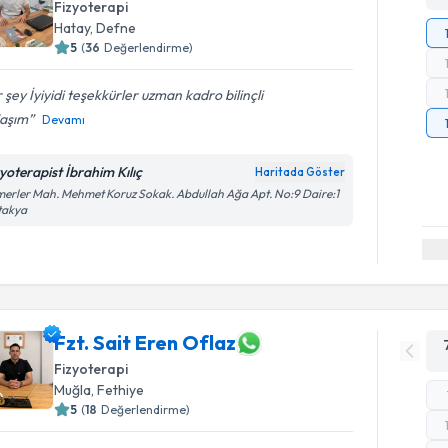
Fizyoterapi
Hatay
,
Defne
5
(
36
Değerlendirme)
 şey İyiyidi teşekkürler uzman kadro bilinçli
laşım
Devamı
zyoterapist İbrahim Kılıç
Haritada Göster
erler Mah. Mehmet Koruz Sokak. Abdullah Ağa Apt. No:9 Daire:1
takya
Fzt. Sait Eren Oflaz
Fizyoterapi
Muğla
,
Fethiye
5
(
18
Değerlendirme)