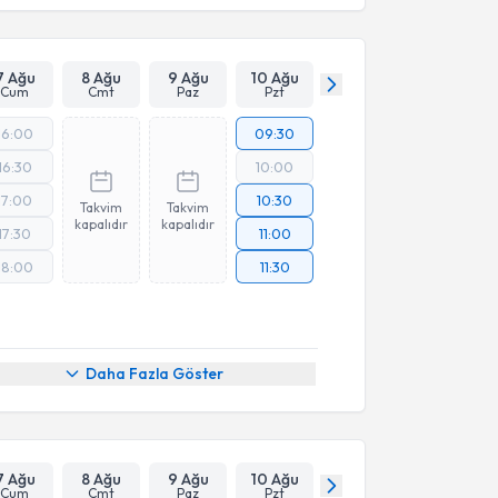
7 Ağu
8 Ağu
9 Ağu
10 Ağu
Cum
Cmt
Paz
Pzt
16:00
09:30
16:30
10:00
17:00
10:30
Takvim
Takvim
kapalıdır
kapalıdır
17:30
11:00
18:00
11:30
Daha Fazla Göster
7 Ağu
8 Ağu
9 Ağu
10 Ağu
Cum
Cmt
Paz
Pzt