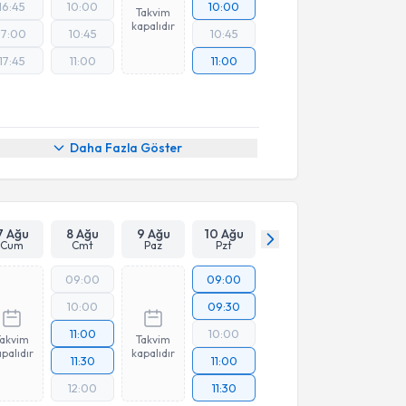
16:45
10:00
10:00
Takvim
kapalıdır
17:00
10:45
10:45
17:45
11:00
11:00
Daha Fazla Göster
7 Ağu
8 Ağu
9 Ağu
10 Ağu
Cum
Cmt
Paz
Pzt
09:00
09:00
10:00
09:30
11:00
10:00
Takvim
Takvim
palıdır
kapalıdır
11:30
11:00
12:00
11:30