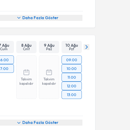
Daha Fazla Göster
7 Ağu
8 Ağu
9 Ağu
10 Ağu
Cum
Cmt
Paz
Pzt
16:00
09:00
17:00
10:00
11:00
Takvim
Takvim
kapalıdır
kapalıdır
12:00
13:00
Daha Fazla Göster