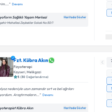
im....
Devamı
zyoform Sağlıklı Yaşam Merkezi
Haritada Göster
şehir Mahallesi Zeybekler Sokak No:50/1
Fzt. Kübra Akın
Fizyoterapi
Kayseri
,
Melikgazi
5
(
30
Değerlendirme)
lyoz nedeniyle uzun zamandır sırt ve bel ağrıları
yordum. Araştırmaların...
Devamı
zyoterapist Kübra Akın
Haritada Göster