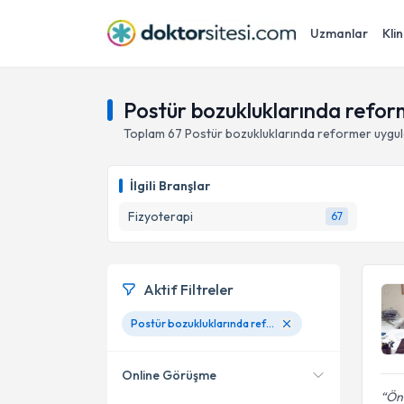
Uzmanlar
Klin
Postür bozukluklarında refo
Toplam
67
Postür bozukluklarında reformer
uygu
İlgili Branşlar
Fizyoterapi
67
Aktif Filtreler
Postür bozukluklarında reformer
Online Görüşme
Önc