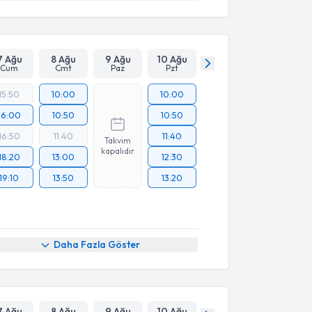
7 Ağu
8 Ağu
9 Ağu
10 Ağu
Cum
Cmt
Paz
Pzt
15:50
10:00
10:00
16:00
10:50
10:50
16:50
11:40
11:40
Takvim
kapalıdır
18:20
13:00
12:30
19:10
13:50
13:20
Daha Fazla Göster
7 Ağu
8 Ağu
9 Ağu
10 Ağu