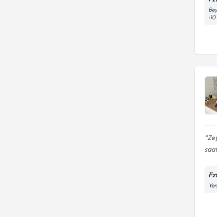
Bey
:10
Zey
saat
Fz
Yen