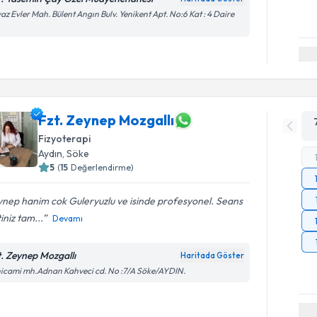
az Evler Mah. Bülent Angın Bulv. Yenikent Apt. No:6 Kat : 4 Daire
Fzt. Zeynep Mozgallı
Fizyoterapi
Aydın
,
Söke
5
(
15
Değerlendirme)
nep hanim cok Guleryuzlu ve isinde profesyonel. Seans
iniz tam...
Devamı
t. Zeynep Mozgallı
Haritada Göster
icami mh.Adnan Kahveci cd. No :7/A Söke/AYDIN.