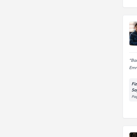
Ban
Emr
Fi
Sa
Paş