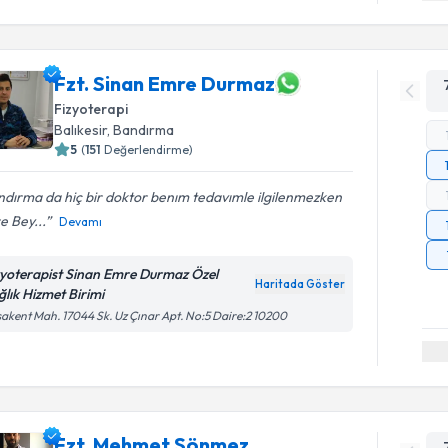
Fzt. Sinan Emre Durmaz
Fizyoterapi
Balıkesir
,
Bandırma
5
(
151
Değerlendirme)
dırma da hiç bir doktor benım tedavımle ilgilenmezken
e Bey...
Devamı
zyoterapist Sinan Emre Durmaz Özel
Haritada Göster
ğlık Hizmet Birimi
akent Mah. 17044 Sk. Uz Çınar Apt. No:5 Daire:2 10200
Fzt. Mehmet Sönmez