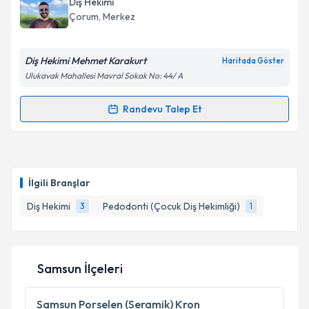
Diş Hekimi
takvim hazırlandığında e-posta ile bilgilendireceğiz.
Çorum
, Merkez
E-posta Adresiniz
Diş Hekimi Mehmet Karakurt
Haritada Göster
Ulukavak Mahallesi Mavral Sokak No: 44/ A
Kişisel verilerimin işlenmesine ilişkin
Aydınlatma
Randevu Talep Et
Randevu Takvimi Talebi
Metni
'ni okudum ve kişisel verilerimin belirtilen
kapsamda işlenmesini kabul ediyorum.
Dt. Mehmet Karakurt
için randevu takvimi talebi
oluşturun. Size bu uzmandan randevu almanız için bir
Takvim Talebini Gönder
İlgili Branşlar
takvim hazırlandığında e-posta ile bilgilendireceğiz.
Diş Hekimi
Pedodonti (Çocuk Diş Hekimliği)
3
1
E-posta Adresiniz
Samsun İlçeleri
Kişisel verilerimin işlenmesine ilişkin
Aydınlatma
Metni
'ni okudum ve kişisel verilerimin belirtilen
Samsun
Porselen (Seramik) Kron