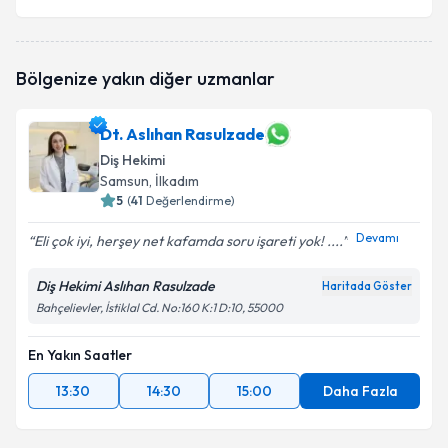
Bölgenize yakın diğer uzmanlar
Dt. Aslıhan Rasulzade
Diş Hekimi
Samsun
, İlkadım
5
(
41
Değerlendirme)
Devamı
Eli çok iyi, herşey net kafamda soru işareti yok! ....
Diş Hekimi Aslıhan Rasulzade
Haritada Göster
Bahçelievler, İstiklal Cd. No:160 K:1 D:10, 55000
En Yakın Saatler
13:30
14:30
15:00
Daha Fazla