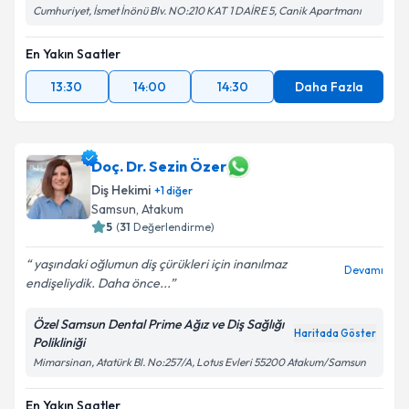
Cumhuriyet, İsmet İnönü Blv. NO:210 KAT 1 DAİRE 5, Canik Apartmanı
En Yakın Saatler
13:30
14:00
14:30
Daha Fazla
Doç. Dr. Sezin Özer
Diş Hekimi
+
1
diğer
Samsun
, Atakum
5
(
31
Değerlendirme)
yaşındaki oğlumun diş çürükleri için inanılmaz
Devamı
endişeliydik. Daha önce...
Özel Samsun Dental Prime Ağız ve Diş Sağlığı
Haritada Göster
Polikliniği
Mimarsinan, Atatürk Bl. No:257/A, Lotus Evleri 55200 Atakum/Samsun
En Yakın Saatler