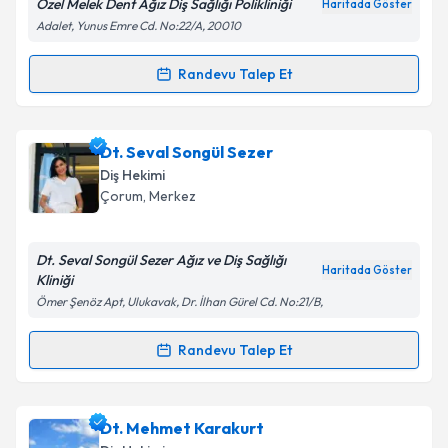
Özel Melek Dent Ağız Diş Sağlığı Polikliniği
Haritada Göster
Adalet, Yunus Emre Cd. No:22/A, 20010
Randevu Talep Et
Randevu Takvimi Talebi
Dt. Melek Çoban Göçtü
için randevu takvimi talebi
Dt. Seval Songül Sezer
oluşturun. Size bu uzmandan randevu almanız için bir
Diş Hekimi
takvim hazırlandığında e-posta ile bilgilendireceğiz.
Çorum
, Merkez
E-posta Adresiniz
Dt. Seval Songül Sezer Ağız ve Diş Sağlığı
Haritada Göster
Kliniği
Ömer Şenöz Apt, Ulukavak, Dr. İlhan Gürel Cd. No:21/B,
Kişisel verilerimin işlenmesine ilişkin
Aydınlatma
Metni
'ni okudum ve kişisel verilerimin belirtilen
Randevu Talep Et
Randevu Takvimi Talebi
kapsamda işlenmesini kabul ediyorum.
Dt. Seval Songül Sezer
için randevu takvimi talebi
Dt. Mehmet Karakurt
Takvim Talebini Gönder
oluşturun. Size bu uzmandan randevu almanız için bir