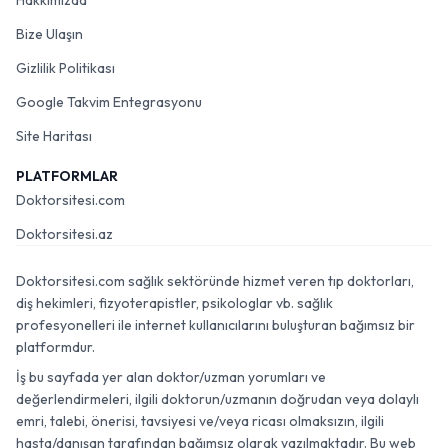
Hakkımızda
Bize Ulaşın
Gizlilik Politikası
Google Takvim Entegrasyonu
Site Haritası
PLATFORMLAR
Doktorsitesi.com
Doktorsitesi.az
Doktorsitesi.com sağlık sektöründe hizmet veren tıp doktorları,
diş hekimleri, fizyoterapistler, psikologlar vb. sağlık
profesyonelleri ile internet kullanıcılarını buluşturan bağımsız bir
platformdur.
İş bu sayfada yer alan doktor/uzman yorumları ve
değerlendirmeleri, ilgili doktorun/uzmanın doğrudan veya dolaylı
emri, talebi, önerisi, tavsiyesi ve/veya ricası olmaksızın, ilgili
hasta/danışan tarafından bağımsız olarak yazılmaktadır. Bu web