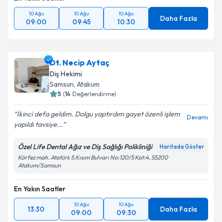
10 Ağu
10 Ağu
10 Ağu
Daha Fazla
09:00
09:45
10:30
Dt. Necip Aytaç
Diş Hekimi
Samsun
, Atakum
5
(
14
Değerlendirme)
İkinci defa geldim. Dolgu yaptırdım gayet özenli işlem
Devamı
yapıldı tavsiye...
Özel Life Dental Ağız ve Diş Sağlığı Polikliniği
Haritada Göster
Körfez mah. Atatürk 5.Kısım Bulvarı No:120/5 Kat:4, 55200
Atakum/Samsun
En Yakın Saatler
10 Ağu
10 Ağu
13:30
Daha Fazla
09:00
09:30