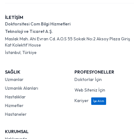
İLETİŞİM
Doktorsitesi Com Bilgi Hizmetleri
Teknoloji ve Ticaret A.Ş.
Maslak Mah. Ahi Evran Cd. A.O.S 55 Sokak No:2 Aksoy Plaza Giriş
Kat Kolektif House
İstanbul, Türkiye
SAĞLIK
PROFESYONELLER
Uzmanlar
Doktorlar İçin
Uzmanlık Alanları
Web Siteniz İçin
Hastalıklar
Kariyer
İşe Alım
Hizmetler
Hastaneler
KURUMSAL