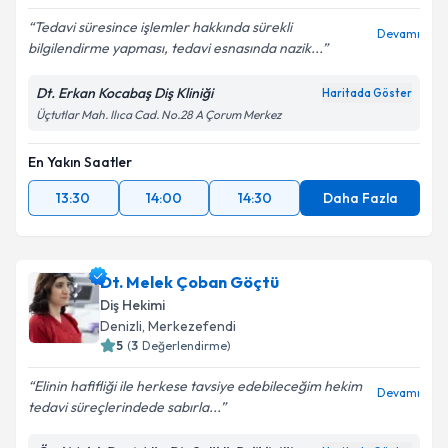
Tedavi süresince işlemler hakkında sürekli
Devamı
bilgilendirme yapması, tedavi esnasında nazik...
Dt. Erkan Kocabaş Diş Kliniği
Haritada Göster
Üçtutlar Mah. Ilıca Cad. No.28 A Çorum Merkez
En Yakın Saatler
13:30
14:00
14:30
Daha Fazla
Dt. Melek Çoban Göçtü
Diş Hekimi
Denizli
, Merkezefendi
5
(
3
Değerlendirme)
Elinin hafifliği ile herkese tavsiye edebileceğim hekim
Devamı
tedavi süreçlerindede sabırla...