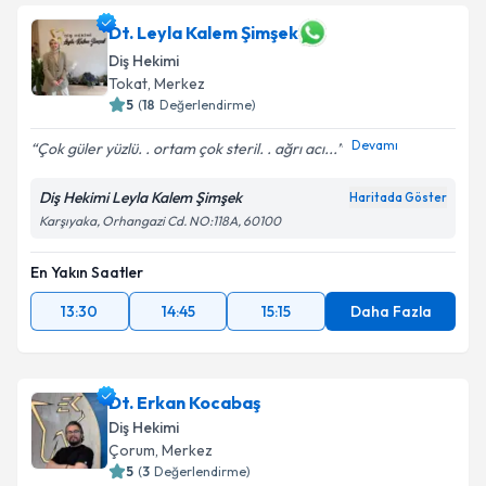
Dt. Leyla Kalem Şimşek
Diş Hekimi
Tokat
, Merkez
5
(
18
Değerlendirme)
Devamı
Çok güler yüzlü. . ortam çok steril. . ağrı acı...
Diş Hekimi Leyla Kalem Şimşek
Haritada Göster
Karşıyaka, Orhangazi Cd. NO:118A, 60100
En Yakın Saatler
13:30
14:45
15:15
Daha Fazla
Dt. Erkan Kocabaş
Diş Hekimi
Çorum
, Merkez
5
(
3
Değerlendirme)