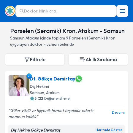
Doktor, klinik ara...
Porselen (Seramik) Kron, Atakum - Samsun
Samsun
Atakum
içinde toplam
9
Porselen (Seramik) Kron
uygulayan doktor - uzman bulundu
Filtrele
Akıllı Sıralama
Dt. Gökçe Demirtaş
Diş Hekimi
Samsun
, Atakum
5
(
22
Değerlendirme)
Güler yüzlü ve hijyenik hizmet teşekkür ederiz
Devamı
memnun kaldık
Diş Hekimi Gökçe Demirtaş
Haritada Göster