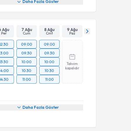
Daha Fazla Göster
6 Ağu
7 Ağu
8 Ağu
9 Ağu
Per
Cum
Cmt
Paz
12:30
09:00
09:00
13:00
09:30
09:30
13:30
10:00
10:00
Takvim
kapalıdır
14:00
10:30
10:30
14:30
11:00
11:00
Daha Fazla Göster
akvimi Talebi