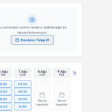
a Gizem Tavukçuoğlu
için randevu takvimi talebi
Size bu uzmandan randevu almanız için bir takvim
ında e-posta ile bilgilendireceğiz.
resiniz
u uzmandan online randevu alabileceğin bir
takvimi bulunmuyor.
Randevu Talep Et
 verilerimin işlenmesine ilişkin
Aydınlatma Metni
'ni
 ve kişisel verilerimin belirtilen kapsamda
esini kabul ediyorum.
Takvim Talebini Gönder
6 Ağu
7 Ağu
8 Ağu
9 Ağu
Per
Cum
Cmt
Paz
12:30
09:00
13:00
09:30
13:30
10:00
Takvim
Takvim
kapalıdır
kapalıdır
14:00
10:30