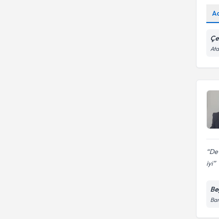
A
Çe
Ata
De
iyi
Be
Ban