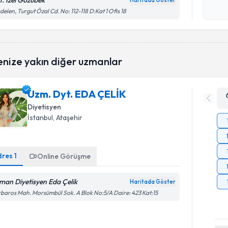
t. İzel Gözübek
Haritada Göster
Kişisel
delen, Turgut Özal Cd. No: 112-118 D:Kat 1 Ofis 18
okudum
işlenm
enize yakın diğer uzmanlar
Uzm. Dyt. EDA ÇELİK
Diyetisyen
İstanbul
, Ataşehir
dres
1
Online Görüşme
man Diyetisyen Eda Çelik
Haritada Göster
baros Mah. Morsümbül Sok. A Blok No:5/A Daire: 423 Kat:15