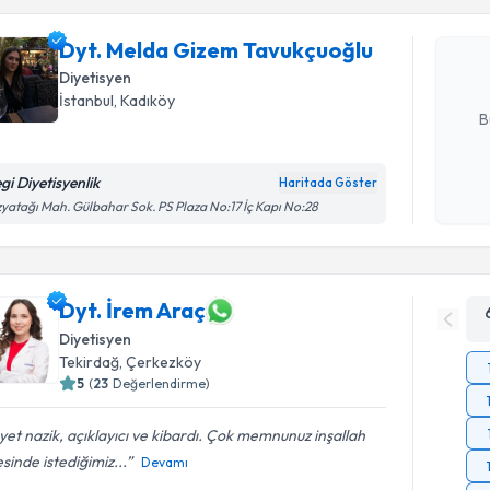
Dyt. Meld
oluşturun. 
Dyt. Melda Gizem Tavukçuoğlu
hazırlandığ
Diyetisyen
E-posta Ad
İstanbul
, Kadıköy
B
gi Diyetisyenlik
Haritada Göster
Kişisel
yatağı Mah. Gülbahar Sok. PS Plaza No:17 İç Kapı No:28
okudum
işlenm
Dyt. İrem Araç
Diyetisyen
Tekirdağ
, Çerkezköy
5
(
23
Değerlendirme)
et nazik, açıklayıcı ve kibardı. Çok memnunuz inşallah
sinde istediğimiz...
Devamı