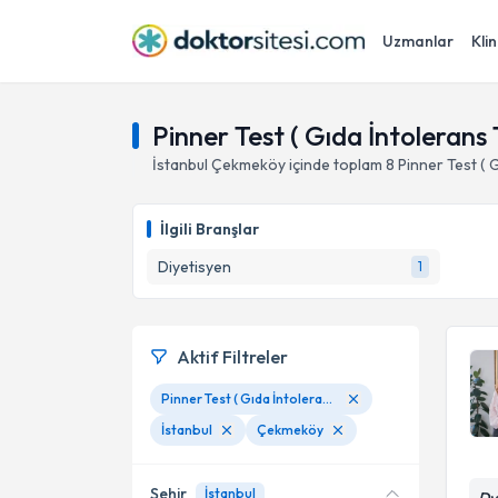
Uzmanlar
Klin
Pinner Test ( Gıda İntolerans 
İstanbul
Çekmeköy
içinde toplam
8
Pinner Test ( 
İlgili Branşlar
Diyetisyen
1
Aktif Filtreler
Pinner Test ( Gıda İntolerans Testi)
İstanbul
Çekmeköy
Şehir
İstanbul