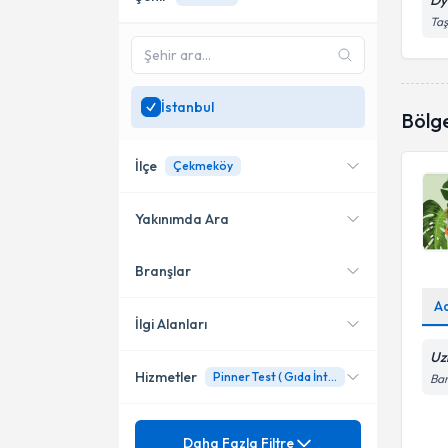
Dy
Taş
İstanbul
Bölg
İlçe
Çekmeköy
Yakınımda Ara
Branşlar
Konumuma yakın uzmanları
Bakırköy
göster
A
Ataşehir
İlgi Alanları
Uz
Beylikdüzü
Hizmetler
Pinner Test ( Gıda İntolerans Testi)
Bar
Diyetisyen
Büyükçekmece
Mezuniyet
6 – 24 aylık bebek beslenmesi
Daha Fazla Filtre
Çekmeköy