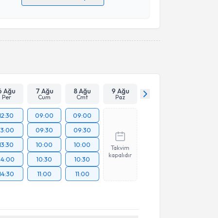
 verilerimin işlenmesine ilişkin
Aydınlatma Metni
'ni
 ve kişisel verilerimin belirtilen kapsamda
esini kabul ediyorum.
Takvim Talebini Gönder
6 Ağu
7 Ağu
8 Ağu
9 Ağu
Per
Cum
Cmt
Paz
12:30
09:00
09:00
13:00
09:30
09:30
13:30
10:00
10:00
Takvim
kapalıdır
14:00
10:30
10:30
14:30
11:00
11:00