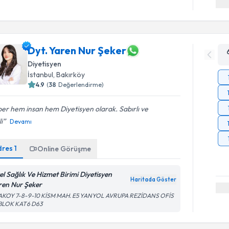
Dyt. Yaren Nur Şeker
Diyetisyen
İstanbul
, Bakırköy
4.9
(
38
Değerlendirme)
er hem insan hem Diyetisyen olarak. Sabırlı ve
li
Devamı
dres
1
Online Görüşme
el Sağlık Ve Hizmet Birimi Diyetisyen
Haritada Göster
ren Nur Şeker
Randevu T
AKOY 7-8-9-10 KİSM MAH. E5 YANYOL AVRUPA REZİDANS OFİS
 BLOK KAT6 D63