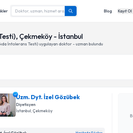
ikler
Blog
Kayıt Ol
Testi), Çekmeköy - İstanbul
Gıda İntolerans Testi)
uygulayan doktor - uzman bulundu
Randevu T
Uzm. Dyt.
Size bu uzm
Uzm. Dyt. İzel Gözübek
hazırlandığ
Diyetisyen
E-posta Ad
İstanbul
, Çekmeköy
B