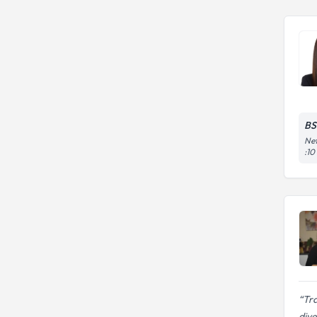
BS
Nef
:10
Tr
diye