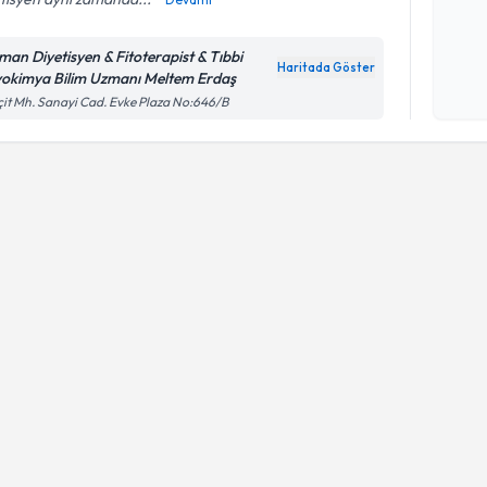
Kişisel
man Diyetisyen & Fitoterapist & Tıbbi
okudum
Haritada Göster
yokimya Bilim Uzmanı Meltem Erdaş
işlenm
it Mh. Sanayi Cad. Evke Plaza No:646/B