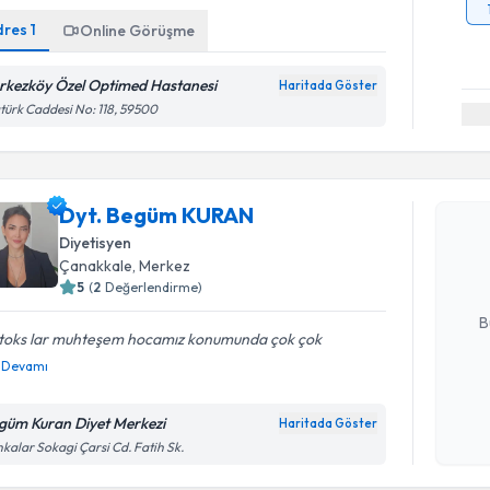
dres
1
Online Görüşme
rkezköy Özel Optimed Hastanesi
Haritada Göster
türk Caddesi No: 118, 59500
Randevu T
Dyt. Beg
Dyt. Begüm KURAN
bu uzmandan
Diyetisyen
posta ile bi
Çanakkale
, Merkez
5
(
2
Değerlendirme)
E-posta Ad
B
toks lar muhteşem hocamız konumunda çok çok
Devamı
Kişisel
okudum
güm Kuran Diyet Merkezi
Haritada Göster
Randevu T
işlenm
kalar Sokagi Çarsi Cd. Fatih Sk.