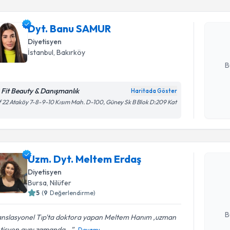
Dyt. Banu
uzmandan ra
Dyt. Banu SAMUR
posta ile bi
Diyetisyen
E-posta Ad
İstanbul
, Bakırköy
B
 Fit Beauty & Danışmanlık
Haritada Göster
Kişisel
 22 Ataköy 7-8-9-10 Kısım Mah. D-100, Güney Sk B Blok D:209 Kat
okudum
işlenm
Randevu T
Uzm. Dyt. Meltem Erdaş
Uzm. Dyt.
Size bu uzm
Diyetisyen
hazırlandığ
Bursa
, Nilüfer
5
(
9
Değerlendirme)
E-posta Ad
B
anslasyonel Tıp'ta doktora yapan Meltem Hanım ,uzman
tisyen aynı zamanda...
Devamı