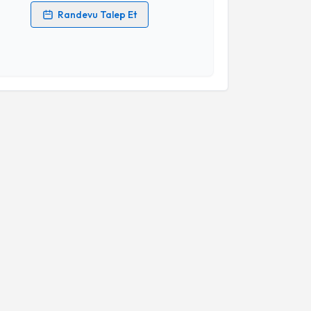
Randevu Talep Et
 verilerimin işlenmesine ilişkin
Aydınlatma Metni
'ni
 ve kişisel verilerimin belirtilen kapsamda
esini kabul ediyorum.
Takvim Talebini Gönder