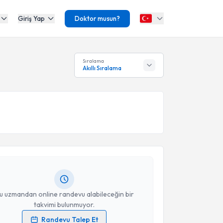
Giriş Yap
Doktor musun?
Sıralama
Akıllı Sıralama
akvimi Talebi
 İzel Gözübek
için randevu takvimi talebi oluşturun.
andan randevu almanız için bir takvim
ında e-posta ile bilgilendireceğiz.
resiniz
u uzmandan online randevu alabileceğin bir
takvimi bulunmuyor.
Randevu Talep Et