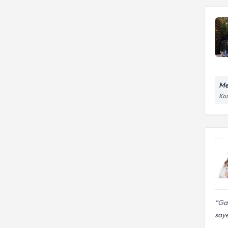
Me
Koz
Gay
saye