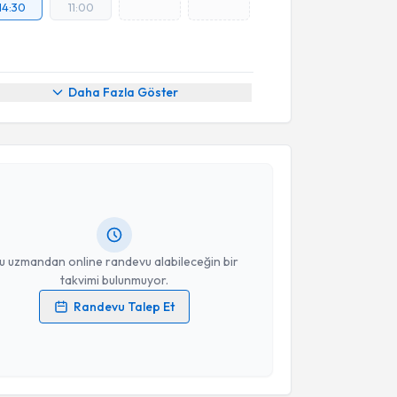
14:30
11:00
Daha Fazla Göster
akvimi Talebi
üm KURAN
için randevu takvimi talebi oluşturun. Size
 randevu almanız için bir takvim hazırlandığında e-
lgilendireceğiz.
resiniz
u uzmandan online randevu alabileceğin bir
takvimi bulunmuyor.
Randevu Talep Et
 verilerimin işlenmesine ilişkin
Aydınlatma Metni
'ni
 ve kişisel verilerimin belirtilen kapsamda
akvimi Talebi
esini kabul ediyorum.