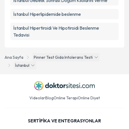
İstanbul Gebelik Sonrası Doğum Kilolarını Verme
İstanbul Hiperlipidemide beslenme
İstanbul Hipertiroidi Ve Hipotiroidi Beslenme
Tedavisi
Ana Sayfa
Pinner Test Gida Intolerans Testi
İstanbul
Videolar
Blog
Online Terapi
Online Diyet
SERTİFİKA VE ENTEGRASYONLAR