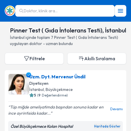
Doktor, klinik ara...
Pinner Test ( Gıda İntolerans Testi), İstanbul
İstanbul
içinde toplam
7
Pinner Test ( Gıda İntolerans Testi)
uygulayan doktor - uzman bulundu
Filtrele
Akıllı Sıralama
Uzm. Dyt. Mervenur Ündil
Diyetisyen
İstanbul
, Büyükçekmece
5
(
9
Değerlendirme)
Tüp miğde ameliyatimda başından sonuna kadar en
Devamı
ince ayrintisida kadar...
Özel Büyükçekmece Kolan Hospital
Haritada Göster