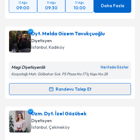
11 Ağu
11 Ağu
11 Ağu
Daha Fazla
09:00
09:30
10:00
Dyt. Melda Gizem Tavukçuoğlu
Diyetisyen
İstanbul
, Kadıköy
Megi Diyetisyenlik
Haritada Göster
Kozyatağı Mah. Gülbahar Sok. PS Plaza No:17 İç Kapı No:28
Randevu Talep Et
Randevu Takvimi Talebi
Dyt. Melda Gizem Tavukçuoğlu
için randevu takvimi
Uzm. Dyt. İzel Gözübek
talebi oluşturun. Size bu uzmandan randevu almanız
Diyetisyen
için bir takvim hazırlandığında e-posta ile
İstanbul
, Çekmeköy
bilgilendireceğiz.