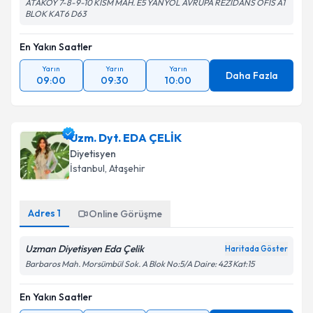
ATAKOY 7-8-9-10 KİSM MAH. E5 YANYOL AVRUPA REZİDANS OFİS A1
BLOK KAT6 D63
En Yakın Saatler
Yarın
Yarın
Yarın
Daha Fazla
09:00
09:30
10:00
Uzm. Dyt. EDA ÇELİK
Diyetisyen
İstanbul
, Ataşehir
Adres
1
Online Görüşme
Uzman Diyetisyen Eda Çelik
Haritada Göster
Barbaros Mah. Morsümbül Sok. A Blok No:5/A Daire: 423 Kat:15
En Yakın Saatler