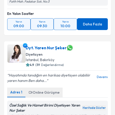
Fatih Mah. Fedakar Sok. No:3
En Yakın Saatler
Yarın
Yarın
Yarın
Daha Fazla
09:00
09:30
10:00
Dyt. Yaren Nur Şeker
Diyetisyen
İstanbul
, Bakırköy
4.9
(
39
Değerlendirme)
Hayatımda tanıdığım en harikaa diyetisyen olabiliiir
Devamı
yaren hanım Ben daha...
Adres
1
Online Görüşme
Özel Sağlık Ve Hizmet Birimi Diyetisyen Yaren
Haritada Göster
Nur Şeker