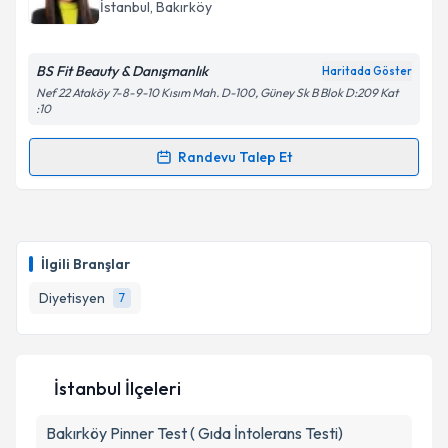
takvim hazırlandığında e-posta ile bilgilendireceğiz.
Takvim Talebini Gönder
İstanbul
, Bakırköy
E-posta Adresiniz
BS Fit Beauty & Danışmanlık
Haritada Göster
Nef 22 Ataköy 7-8-9-10 Kısım Mah. D-100, Güney Sk B Blok D:209 Kat
:10
Kişisel verilerimin işlenmesine ilişkin
Aydınlatma
Randevu Talep Et
Metni
'ni okudum ve kişisel verilerimin belirtilen
Randevu Takvimi Talebi
kapsamda işlenmesini kabul ediyorum.
Dyt. Banu SAMUR
için randevu takvimi talebi
Takvim Talebini Gönder
oluşturun. Size bu uzmandan randevu almanız için bir
İlgili Branşlar
takvim hazırlandığında e-posta ile bilgilendireceğiz.
Diyetisyen
7
E-posta Adresiniz
İstanbul İlçeleri
Kişisel verilerimin işlenmesine ilişkin
Aydınlatma
Bakırköy
Metni
Pinner Test ( Gıda İntolerans Testi)
'ni okudum ve kişisel verilerimin belirtilen