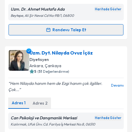
E-posta Adresiniz
Uzm. Dr. Ahmet Mustafa Ada
Haritada Göster
Beytepe, Ali Şir Nevai Cd No:9B/1, 06800
Randevu Talep Et
Randevu Takvimi Talebi
Kişisel verilerimin işlenmesine ilişkin
Aydınlatma
Metni
'ni okudum ve kişisel verilerimin belirtilen
kapsamda işlenmesini kabul ediyorum.
Uzm. Dr. Ahmet Mustafa Ada
için randevu takvimi
Uzm. Dyt. Nilayda Ovuz İçöz
talebi oluşturun. Size bu uzmandan randevu almanız
Diyetisyen
için bir takvim hazırlandığında e-posta ile
Takvim Talebini Gönder
Ankara
, Çankaya
bilgilendireceğiz.
5
(
51
Değerlendirme)
E-posta Adresiniz
Hem Nilayda hanım hem de Ezgi hanım çok ilgililer.
Devamı
Çok...
Adres
1
Adres
2
Kişisel verilerimin işlenmesine ilişkin
Aydınlatma
Metni
'ni okudum ve kişisel verilerimin belirtilen
Can Psikoloji ve Danışmanlık Merkezi
Haritada Göster
kapsamda işlenmesini kabul ediyorum.
Kızılırmak, Ufuk Ünv. Cd. Farilya İş Merkezi No:8, 06510