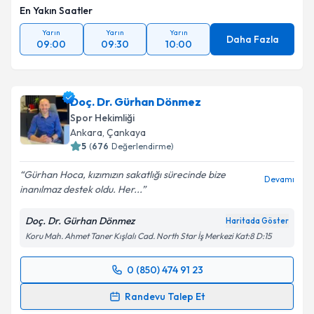
En Yakın Saatler
Yarın
Yarın
Yarın
Daha Fazla
09:00
09:30
10:00
Doç. Dr. Gürhan Dönmez
Spor Hekimliği
Ankara
, Çankaya
5
(
676
Değerlendirme)
Gürhan Hoca, kızımızın sakatlığı sürecinde bize
Devamı
inanılmaz destek oldu. Her...
Doç. Dr. Gürhan Dönmez
Haritada Göster
Koru Mah. Ahmet Taner Kışlalı Cad. North Star İş Merkezi Kat:8 D:15
0 (850) 474 91 23
Randevu Takvimi Talebi
Randevu Talep Et