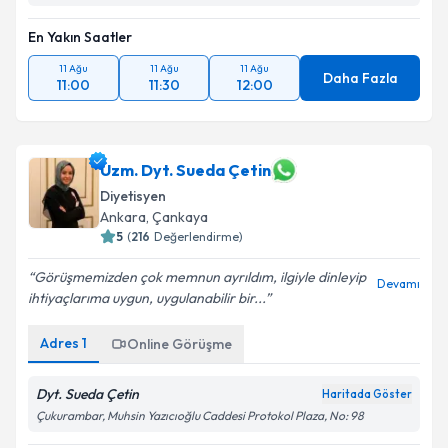
En Yakın Saatler
11 Ağu
11 Ağu
11 Ağu
Daha Fazla
11:00
11:30
12:00
Uzm. Dyt. Sueda Çetin
Diyetisyen
Ankara
, Çankaya
5
(
216
Değerlendirme)
Görüşmemizden çok memnun ayrıldım, ilgiyle dinleyip
Devamı
ihtiyaçlarıma uygun, uygulanabilir bir...
Adres
1
Online Görüşme
Dyt. Sueda Çetin
Haritada Göster
Çukurambar, Muhsin Yazıcıoğlu Caddesi Protokol Plaza, No: 98