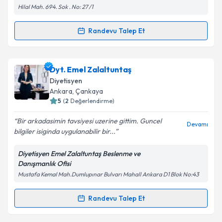
Hilal Mah. 694. Sok . No: 27 /1
kapsamda işlenmesini kabul ediyorum.
Randevu Talep Et
Randevu Takvimi Talebi
Takvim Talebini Gönder
Dyt. Helin Karaarslan
için randevu takvimi talebi
Dyt. Emel Zalaltuntaş
oluşturun. Size bu uzmandan randevu almanız için bir
Diyetisyen
takvim hazırlandığında e-posta ile bilgilendireceğiz.
Ankara
, Çankaya
5
(
2
Değerlendirme)
E-posta Adresiniz
Bir arkadasimin tavsiyesi uzerine gittim. Guncel
Devamı
bilgiler isiginda uygulanabilir bir...
Diyetisyen Emel Zalaltuntaş Beslenme ve
Kişisel verilerimin işlenmesine ilişkin
Aydınlatma
Danışmanlık Ofisi
Metni
'ni okudum ve kişisel verilerimin belirtilen
Mustafa Kemal Mah.Dumlupınar Bulvarı Mahall Ankara D1 Blok No:43
kapsamda işlenmesini kabul ediyorum.
Randevu Talep Et
Randevu Takvimi Talebi
Takvim Talebini Gönder