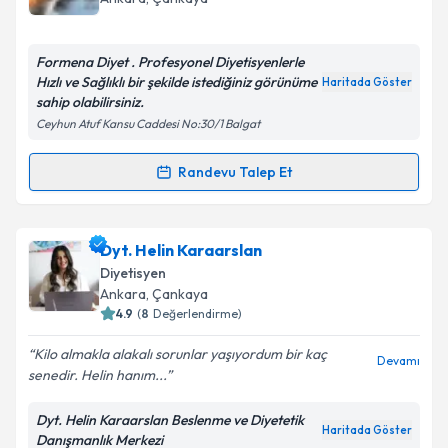
bilgilendireceğiz.
E-posta Adresiniz
Formena Diyet . Profesyonel Diyetisyenlerle
Hızlı ve Sağlıklı bir şekilde istediğiniz görünüme
Haritada Göster
sahip olabilirsiniz.
Ceyhun Atuf Kansu Caddesi No:30/1 Balgat
Kişisel verilerimin işlenmesine ilişkin
Aydınlatma
Metni
'ni okudum ve kişisel verilerimin belirtilen
Randevu Talep Et
Randevu Takvimi Talebi
kapsamda işlenmesini kabul ediyorum.
Dyt. Formena Diyet
için randevu takvimi talebi
Dyt. Helin Karaarslan
Takvim Talebini Gönder
oluşturun. Size bu uzmandan randevu almanız için bir
Diyetisyen
takvim hazırlandığında e-posta ile bilgilendireceğiz.
Ankara
, Çankaya
4.9
(
8
Değerlendirme)
E-posta Adresiniz
Kilo almakla alakalı sorunlar yaşıyordum bir kaç
Devamı
senedir. Helin hanım...
Dyt. Helin Karaarslan Beslenme ve Diyetetik
Kişisel verilerimin işlenmesine ilişkin
Aydınlatma
Haritada Göster
Danışmanlık Merkezi
Metni
'ni okudum ve kişisel verilerimin belirtilen