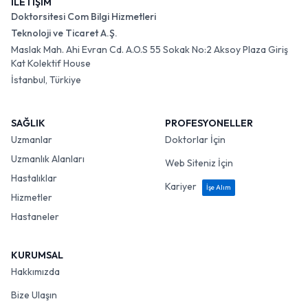
İLETİŞİM
Doktorsitesi Com Bilgi Hizmetleri
Teknoloji ve Ticaret A.Ş.
Maslak Mah. Ahi Evran Cd. A.O.S 55 Sokak No:2 Aksoy Plaza Giriş
Kat Kolektif House
İstanbul, Türkiye
SAĞLIK
PROFESYONELLER
Uzmanlar
Doktorlar İçin
Uzmanlık Alanları
Web Siteniz İçin
Hastalıklar
Kariyer
İşe Alım
Hizmetler
Hastaneler
KURUMSAL
Hakkımızda
Bize Ulaşın