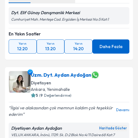
Dyt. Elif Günay Danışmanlık Merkezi
Cumhuriyet Mah. Menteşe Cad. Ergüden İş Merkezi No:5 Kat:1
En Yakın Saatler
Yarın
Yarın
Yarın
Daha Fazla
12:20
13:20
14:20
Uzm. Dyt. Aydan Aydoğan
Diyetisyen
Ankara
, Yenimahalle
5
(
9
Değerlendirme)
İlgisi ve alakasından çok memnun kaldım çok teşekkür
Devamı
ederim
Diyetisyen Aydan Aydoğan
Haritada Göster
VELUX ANKARA, İnönü, 1729. Sk. D:2 Blok No:4/11 Daire:68 Kat:7