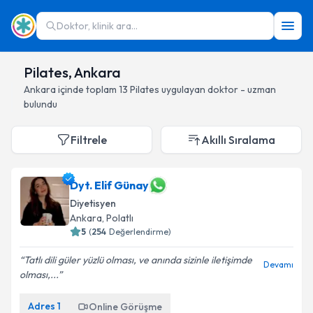
Doktor, klinik ara...
Pilates, Ankara
Ankara
içinde toplam
13
Pilates
uygulayan doktor - uzman
bulundu
Filtrele
Akıllı Sıralama
Dyt. Elif Günay
Diyetisyen
Ankara
, Polatlı
5
(
254
Değerlendirme)
Tatlı dili güler yüzlü olması, ve anında sizinle iletişimde
Devamı
olması,...
Adres
1
Online Görüşme