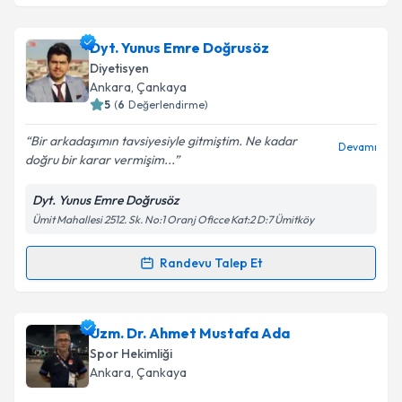
Doç. Dr. Gürhan Dönmez
için randevu takvimi talebi
oluşturun. Size bu uzmandan randevu almanız için bir
Dyt. Yunus Emre Doğrusöz
takvim hazırlandığında e-posta ile bilgilendireceğiz.
Diyetisyen
E-posta Adresiniz
Ankara
, Çankaya
5
(
6
Değerlendirme)
Bir arkadaşımın tavsiyesiyle gitmiştim. Ne kadar
Devamı
doğru bir karar vermişim...
Kişisel verilerimin işlenmesine ilişkin
Aydınlatma
Metni
'ni okudum ve kişisel verilerimin belirtilen
Dyt. Yunus Emre Doğrusöz
kapsamda işlenmesini kabul ediyorum.
Ümit Mahallesi 2512. Sk. No:1 Oranj Oficce Kat:2 D:7 Ümitköy
Takvim Talebini Gönder
Randevu Talep Et
Randevu Takvimi Talebi
Dyt. Yunus Emre Doğrusöz
için randevu takvimi
Uzm. Dr. Ahmet Mustafa Ada
talebi oluşturun. Size bu uzmandan randevu almanız
Spor Hekimliği
için bir takvim hazırlandığında e-posta ile
Ankara
, Çankaya
bilgilendireceğiz.