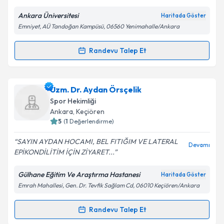
E-posta Adresiniz
Ankara Üniversitesi
Haritada Göster
Emniyet, AÜ Tandoğan Kampüsü, 06560 Yenimahalle/Ankara
Kişisel verilerimin işlenmesine ilişkin
Aydınlatma
Randevu Talep Et
Randevu Takvimi Talebi
Metni
'ni okudum ve kişisel verilerimin belirtilen
kapsamda işlenmesini kabul ediyorum.
Dr. Bülent Ülkar
için randevu takvimi talebi oluşturun.
Uzm. Dr. Aydan Örsçelik
Size bu uzmandan randevu almanız için bir takvim
Takvim Talebini Gönder
Spor Hekimliği
hazırlandığında e-posta ile bilgilendireceğiz.
Ankara
,
Keçiören
5
(
1
Değerlendirme)
E-posta Adresiniz
SAYIN AYDAN HOCAMI, BEL FITIĞIM VE LATERAL
Devamı
EPİKONDİLİTİM İÇİN ZİYARET...
Gülhane Eğitim Ve Araştırma Hastanesi
Haritada Göster
Kişisel verilerimin işlenmesine ilişkin
Aydınlatma
Emrah Mahallesi, Gen. Dr. Tevfik Sağlam Cd, 06010 Keçiören/Ankara
Metni
'ni okudum ve kişisel verilerimin belirtilen
kapsamda işlenmesini kabul ediyorum.
Randevu Talep Et
Randevu Takvimi Talebi