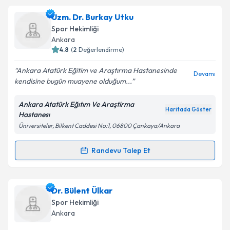
Uzm. Dr. Savaş Kudaş
için randevu takvimi talebi
Uzm. Dr. Burkay Utku
oluşturun. Size bu uzmandan randevu almanız için bir
Spor Hekimliği
takvim hazırlandığında e-posta ile bilgilendireceğiz.
Ankara
4.8
(
2
Değerlendirme)
E-posta Adresiniz
Ankara Atatürk Eğitim ve Araştırma Hastanesinde
Devamı
kendisine bugün muayene olduğum...
Ankara Atatürk Eğıtım Ve Araştirma
Kişisel verilerimin işlenmesine ilişkin
Aydınlatma
Haritada Göster
Hastanesı
Metni
'ni okudum ve kişisel verilerimin belirtilen
Üniversiteler, Bilkent Caddesi No:1, 06800 Çankaya/Ankara
kapsamda işlenmesini kabul ediyorum.
Randevu Talep Et
Randevu Takvimi Talebi
Takvim Talebini Gönder
Uzm. Dr. Burkay Utku
için randevu takvimi talebi
Dr. Bülent Ülkar
oluşturun. Size bu uzmandan randevu almanız için bir
Spor Hekimliği
takvim hazırlandığında e-posta ile bilgilendireceğiz.
Ankara