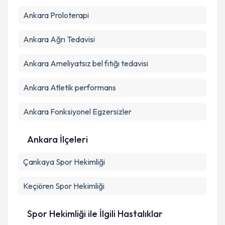
Kişisel verilerimin işlenmesine ilişkin
Aydınlatma
Ankara Proloterapi
Metni
'ni okudum ve kişisel verilerimin belirtilen
kapsamda işlenmesini kabul ediyorum.
Ankara Ağrı Tedavisi
Takvim Talebini Gönder
Ankara Ameliyatsız bel fıtığı tedavisi
Ankara Atletik performans
Ankara Fonksiyonel Egzersizler
Ankara İlçeleri
Çankaya
Spor Hekimliği
Keçiören
Spor Hekimliği
Spor Hekimliği ile İlgili Hastalıklar