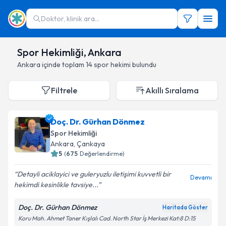
Doktor, klinik ara...
Spor Hekimliği, Ankara
Ankara
içinde toplam
14
spor hekimi
bulundu
Filtrele
Akıllı Sıralama
Doç. Dr. Gürhan Dönmez
Spor Hekimliği
Ankara
,
Çankaya
5
(
675
Değerlendirme)
Detayli aciklayici ve guleryuzlu iletişimi kuvvetli bir
Devamı
hekimdi kesinlikle tavsiye...
Doç. Dr. Gürhan Dönmez
Haritada Göster
Koru Mah. Ahmet Taner Kışlalı Cad. North Star İş Merkezi Kat:8 D:15