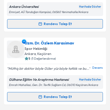
E-posta Adresiniz
Ankara Üniversitesi
Haritada Göster
Emniyet, AÜ Tandoğan Kampüsü, 06560 Yenimahalle/Ankara
Randevu Talep Et
Randevu Takvimi Talebi
Kişisel verilerimin işlenmesine ilişkin
Aydınlatma
Metni
'ni okudum ve kişisel verilerimin belirtilen
kapsamda işlenmesini kabul ediyorum.
Uzm. Dr. Mehmet Mesut Çelebi
için randevu takvimi
Uzm. Dr. Özlem Karasimav
talebi oluşturun. Size bu uzmandan randevu almanız
Spor Hekimliği
için bir takvim hazırlandığında e-posta ile
Takvim Talebini Gönder
Ankara
,
Keçiören
bilgilendireceğiz.
5
(
1
Değerlendirme)
E-posta Adresiniz
Devamı
Müthiş bir doktor böyle Güler yüz böyle tatlılık ve bu...
Gülhane Eğitim Ve Araştırma Hastanesi
Haritada Göster
Emrah Mahallesi, Gen. Dr. Tevfik Sağlam Cd, 06010 Keçiören/Ankara
Kişisel verilerimin işlenmesine ilişkin
Aydınlatma
Metni
'ni okudum ve kişisel verilerimin belirtilen
Randevu Talep Et
Randevu Takvimi Talebi
kapsamda işlenmesini kabul ediyorum.