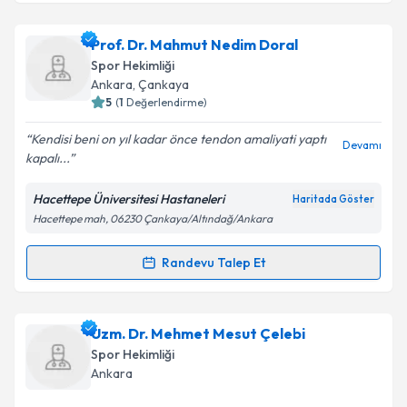
Takvim Talebini Gönder
Uzm. Dr. Aydan Örsçelik
için randevu takvimi talebi
Prof. Dr. Mahmut Nedim Doral
oluşturun. Size bu uzmandan randevu almanız için bir
Spor Hekimliği
takvim hazırlandığında e-posta ile bilgilendireceğiz.
Ankara
,
Çankaya
5
(
1
Değerlendirme)
E-posta Adresiniz
Kendisi beni on yıl kadar önce tendon amaliyati yaptı
Devamı
kapalı...
Hacettepe Üniversitesi Hastaneleri
Haritada Göster
Kişisel verilerimin işlenmesine ilişkin
Aydınlatma
Hacettepe mah, 06230 Çankaya/Altındağ/Ankara
Metni
'ni okudum ve kişisel verilerimin belirtilen
kapsamda işlenmesini kabul ediyorum.
Randevu Talep Et
Randevu Takvimi Talebi
Takvim Talebini Gönder
Prof. Dr. Mahmut Nedim Doral
için randevu takvimi
Uzm. Dr. Mehmet Mesut Çelebi
talebi oluşturun. Size bu uzmandan randevu almanız
Spor Hekimliği
için bir takvim hazırlandığında e-posta ile
Ankara
bilgilendireceğiz.