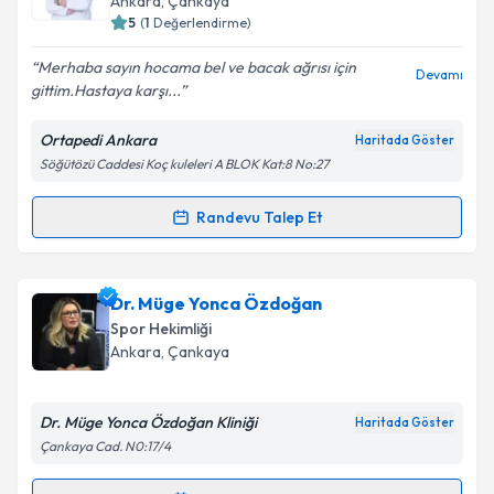
Ankara
,
Çankaya
5
(
1
Değerlendirme)
E-posta Adresiniz
Merhaba sayın hocama bel ve bacak ağrısı için
Devamı
gittim.Hastaya karşı...
Ortapedi Ankara
Haritada Göster
Kişisel verilerimin işlenmesine ilişkin
Aydınlatma
Söğütözü Caddesi Koç kuleleri A BLOK Kat:8 No:27
Metni
'ni okudum ve kişisel verilerimin belirtilen
kapsamda işlenmesini kabul ediyorum.
Randevu Talep Et
Randevu Takvimi Talebi
Takvim Talebini Gönder
Dr. Öğr. Üyesi Mehmet Murat Seven
için randevu
Dr. Müge Yonca Özdoğan
takvimi talebi oluşturun. Size bu uzmandan randevu
Spor Hekimliği
almanız için bir takvim hazırlandığında e-posta ile
Ankara
,
Çankaya
bilgilendireceğiz.
E-posta Adresiniz
Dr. Müge Yonca Özdoğan Kliniği
Haritada Göster
Çankaya Cad. N0:17/4