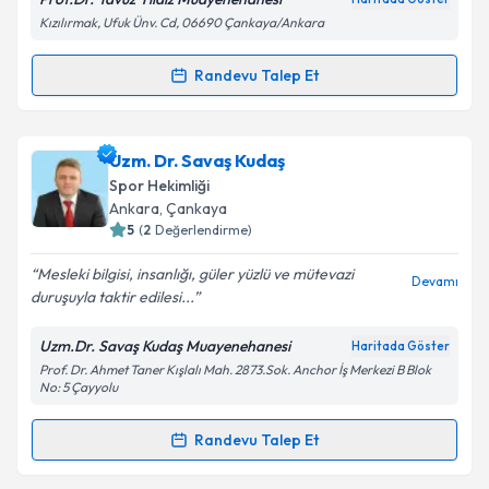
Kızılırmak, Ufuk Ünv. Cd, 06690 Çankaya/Ankara
Randevu Talep Et
Randevu Takvimi Talebi
Kişisel verilerimin işlenmesine ilişkin
Aydınlatma
Metni
'ni okudum ve kişisel verilerimin belirtilen
kapsamda işlenmesini kabul ediyorum.
Prof. Dr. Yavuz Yıldız
için randevu takvimi talebi
Uzm. Dr. Savaş Kudaş
oluşturun. Size bu uzmandan randevu almanız için bir
Spor Hekimliği
takvim hazırlandığında e-posta ile bilgilendireceğiz.
Takvim Talebini Gönder
Ankara
,
Çankaya
5
(
2
Değerlendirme)
E-posta Adresiniz
Mesleki bilgisi, insanlığı, güler yüzlü ve mütevazi
Devamı
duruşuyla taktir edilesi...
Uzm.Dr. Savaş Kudaş Muayenehanesi
Haritada Göster
Kişisel verilerimin işlenmesine ilişkin
Aydınlatma
Prof. Dr. Ahmet Taner Kışlalı Mah. 2873.Sok. Anchor İş Merkezi B Blok
Metni
'ni okudum ve kişisel verilerimin belirtilen
No: 5 Çayyolu
kapsamda işlenmesini kabul ediyorum.
Randevu Talep Et
Randevu Takvimi Talebi
Takvim Talebini Gönder