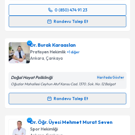
0 (850) 474 91 23
Randevu Takvimi Talebi
Randevu Talep Et
Doç. Dr. Gürhan Dönmez
için randevu takvimi talebi
oluşturun. Size bu uzmandan randevu almanız için bir
Dr. Burak Karaaslan
takvim hazırlandığında e-posta ile bilgilendireceğiz.
Pratisyen Hekimlik
+
1
diğer
E-posta Adresiniz
Ankara
,
Çankaya
Doğal Hayat Polikliniği
Haritada Göster
Oğuzlar Mahallesi Ceyhun Atuf Kansu Cad. 1370. Sok. No :12 Balgat
Kişisel verilerimin işlenmesine ilişkin
Aydınlatma
Metni
'ni okudum ve kişisel verilerimin belirtilen
Randevu Talep Et
kapsamda işlenmesini kabul ediyorum.
Randevu Takvimi Talebi
Takvim Talebini Gönder
Dr. Burak Karaaslan
için randevu takvimi talebi
Dr. Öğr. Üyesi Mehmet Murat Seven
oluşturun. Size bu uzmandan randevu almanız için bir
Spor Hekimliği
takvim hazırlandığında e-posta ile bilgilendireceğiz.