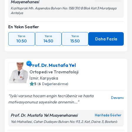
Muayenehanesi
Kızıltoprak Mh. Aspendos Bulvarı No: 15B/310 B Blok Kat:3 Muratpaşa
Antalya
En Yakın Saatler
Yarın
Yarın
Yarın
Daha Fazla
10:50
14:50
15:50
Prof. Dr. Mustafa Yel
Ortopedi ve Travmatoloji
İzmir
,
Karşıyaka
5
(
6
Değerlendirme)
Iyiki varsınız hocam engin tecrübeniz ve hasta
Devamı
motivasyonunuz sayesinde annemin...
Prof. Dr. Mustafa Yel Muayenehanesi
Haritada Göster
Yalı Mahallesi, Caher Dudayev Bulvarı No: 93, 2. Kat, Daire: 3, Bostanlı