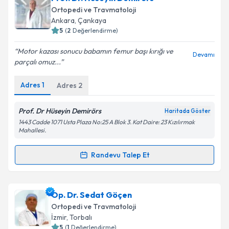
talebi oluşturun. Size bu uzmandan randevu almanız
Takvim Talebini Gönder
Ortopedi ve Travmatoloji
için bir takvim hazırlandığında e-posta ile
Ankara
,
Çankaya
bilgilendireceğiz.
5
(
2
Değerlendirme)
E-posta Adresiniz
Motor kazası sonucu babamın femur başı kırığı ve
Devamı
parçalı omuz...
Adres
1
Adres
2
Kişisel verilerimin işlenmesine ilişkin
Aydınlatma
Metni
'ni okudum ve kişisel verilerimin belirtilen
Prof. Dr Hüseyin Demirörs
Haritada Göster
kapsamda işlenmesini kabul ediyorum.
1443 Cadde 1071 Usta Plaza No:25 A Blok 3. Kat Daire: 23 Kızılırmak
Mahallesi.
Takvim Talebini Gönder
Randevu Talep Et
Randevu Takvimi Talebi
Prof. Dr. Hüseyin Demirörs
için randevu takvimi
Op. Dr. Sedat Göçen
talebi oluşturun. Size bu uzmandan randevu almanız
Ortopedi ve Travmatoloji
için bir takvim hazırlandığında e-posta ile
İzmir
,
Torbalı
bilgilendireceğiz.
5
(
1
Değerlendirme)