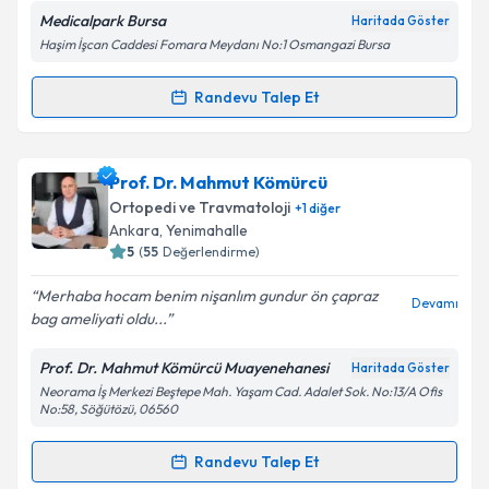
Medicalpark Bursa
Haritada Göster
Kişisel verilerimin işlenmesine ilişkin
Aydınlatma
Haşim İşcan Caddesi Fomara Meydanı No:1 Osmangazi Bursa
Metni
'ni okudum ve kişisel verilerimin belirtilen
kapsamda işlenmesini kabul ediyorum.
Randevu Talep Et
Randevu Takvimi Talebi
Takvim Talebini Gönder
Doç. Dr. Hanifi Üçpunar
için randevu takvimi talebi
Prof. Dr. Mahmut Kömürcü
oluşturun. Size bu uzmandan randevu almanız için bir
Ortopedi ve Travmatoloji
+
1
diğer
takvim hazırlandığında e-posta ile bilgilendireceğiz.
Ankara
,
Yenimahalle
5
(
55
Değerlendirme)
E-posta Adresiniz
Merhaba hocam benim nişanlım gundur ön çapraz
Devamı
bag ameliyati oldu...
Prof. Dr. Mahmut Kömürcü Muayenehanesi
Haritada Göster
Kişisel verilerimin işlenmesine ilişkin
Aydınlatma
Neorama İş Merkezi Beştepe Mah. Yaşam Cad. Adalet Sok. No:13/A Ofis
Metni
'ni okudum ve kişisel verilerimin belirtilen
No:58, Söğütözü, 06560
kapsamda işlenmesini kabul ediyorum.
Randevu Talep Et
Randevu Takvimi Talebi
Takvim Talebini Gönder