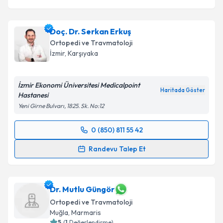
Doç. Dr. Serkan Erkuş
Ortopedi ve Travmatoloji
İzmir
,
Karşıyaka
İzmir Ekonomi Üniversitesi Medicalpoint
Haritada Göster
Hastanesi
Yeni Girne Bulvarı, 1825. Sk. No:12
0 (850) 811 55 42
Randevu Takvimi Talebi
Randevu Talep Et
Doç. Dr. Serkan Erkuş
için randevu takvimi talebi
oluşturun. Size bu uzmandan randevu almanız için bir
takvim hazırlandığında e-posta ile bilgilendireceğiz.
Dr. Mutlu Güngör
Ortopedi ve Travmatoloji
E-posta Adresiniz
Muğla
,
Marmaris
5
(
1
Değerlendirme)