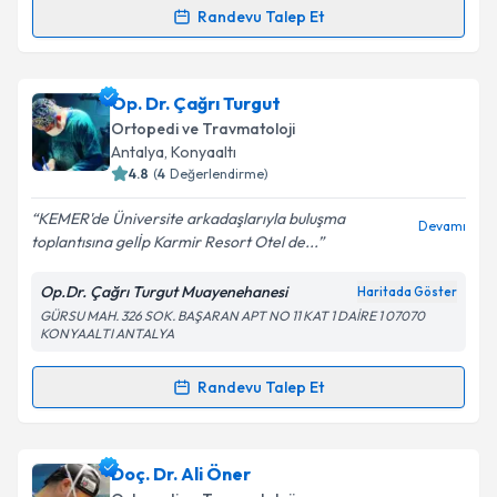
Randevu Talep Et
Randevu Takvimi Talebi
Takvim Talebini Gönder
Prof. Dr. Ali Fuat Karataş
için randevu takvimi talebi
Op. Dr. Çağrı Turgut
oluşturun. Size bu uzmandan randevu almanız için bir
Ortopedi ve Travmatoloji
takvim hazırlandığında e-posta ile bilgilendireceğiz.
Antalya
,
Konyaaltı
4.8
(
4
Değerlendirme)
E-posta Adresiniz
KEMER'de Üniversite arkadaşlarıyla buluşma
Devamı
toplantısına gelİp Karmir Resort Otel de...
Op.Dr. Çağrı Turgut Muayenehanesi
Haritada Göster
Kişisel verilerimin işlenmesine ilişkin
Aydınlatma
GÜRSU MAH. 326 SOK. BAŞARAN APT NO 11 KAT 1 DAİRE 1 07070
Metni
'ni okudum ve kişisel verilerimin belirtilen
KONYAALTI ANTALYA
kapsamda işlenmesini kabul ediyorum.
Randevu Talep Et
Randevu Takvimi Talebi
Takvim Talebini Gönder
Op. Dr. Çağrı Turgut
için randevu takvimi talebi
Doç. Dr. Ali Öner
oluşturun. Size bu uzmandan randevu almanız için bir