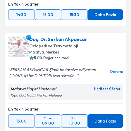
En Yakın Saatler
14:30
15:00
15:30
Daha Fazla
Doç. Dr. Serkan Akpancar
Ortopedi ve Travmatoloji
Malatya
,
Merkez
5
(
10
Değerlendirme)
SERKAN AKPANCAR Şiddetle tavsiye ediyorum
Devamı
ÇOOKK iyi bir DOKTORUzun süredir...
Malatya Hayat Hastanesi
Haritada Göster
Kışla Cad. No:37 Merkez, Malatya
En Yakın Saatler
Yarın
Yarın
15:00
Daha Fazla
09:00
10:00