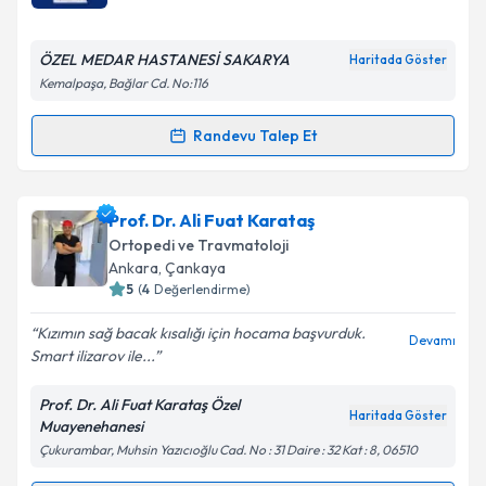
E-posta Adresiniz
ÖZEL MEDAR HASTANESİ SAKARYA
Haritada Göster
Kemalpaşa, Bağlar Cd. No:116
Kişisel verilerimin işlenmesine ilişkin
Aydınlatma
Randevu Talep Et
Randevu Takvimi Talebi
Metni
'ni okudum ve kişisel verilerimin belirtilen
kapsamda işlenmesini kabul ediyorum.
Op. Dr. Hikmet Çinka
için randevu takvimi talebi
Prof. Dr. Ali Fuat Karataş
oluşturun. Size bu uzmandan randevu almanız için bir
Takvim Talebini Gönder
Ortopedi ve Travmatoloji
takvim hazırlandığında e-posta ile bilgilendireceğiz.
Ankara
,
Çankaya
5
(
4
Değerlendirme)
E-posta Adresiniz
Kızımın sağ bacak kısalığı için hocama başvurduk.
Devamı
Smart ilizarov ile...
Prof. Dr. Ali Fuat Karataş Özel
Kişisel verilerimin işlenmesine ilişkin
Aydınlatma
Haritada Göster
Muayenehanesi
Metni
'ni okudum ve kişisel verilerimin belirtilen
Çukurambar, Muhsin Yazıcıoğlu Cad. No : 31 Daire : 32 Kat : 8, 06510
kapsamda işlenmesini kabul ediyorum.