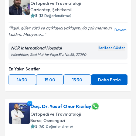
Ortopedi ve Travmatoloji
Gaziantep
,
Şehitkamil
5
(
12
Değerlendirme)
İlgisi, güler yüzü ve açıklayıcı yaklaşımıyla çok memnun
Devamı
kaldım. Muayene...
NCR International Hospital
Haritada Göster
Mücahitler, Gazi Muhtar Paşa Blv. No:56, 27090
En Yakın Saatler
14:30
15:00
15:30
Daha Fazla
Doç. Dr. Yusuf Onur Kızılay
Ortopedi ve Travmatoloji
Bursa
,
Osmangazi
5
(
40
Değerlendirme)