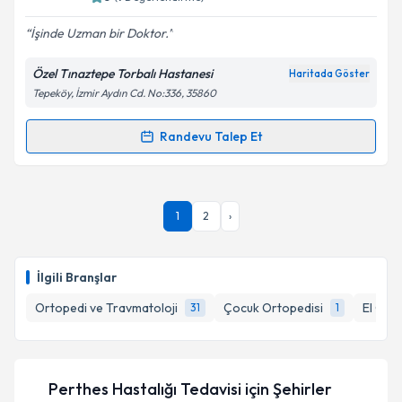
E-posta Adresiniz
İşinde Uzman bir Doktor.
Özel Tınaztepe Torbalı Hastanesi
Haritada Göster
Tepeköy, İzmir Aydın Cd. No:336, 35860
Kişisel verilerimin işlenmesine ilişkin
Aydınlatma
Metni
'ni okudum ve kişisel verilerimin belirtilen
Randevu Talep Et
Randevu Takvimi Talebi
kapsamda işlenmesini kabul ediyorum.
Op. Dr. Sedat Göçen
için randevu takvimi talebi
Takvim Talebini Gönder
1
2
›
oluşturun. Size bu uzmandan randevu almanız için bir
takvim hazırlandığında e-posta ile bilgilendireceğiz.
E-posta Adresiniz
İlgili Branşlar
Ortopedi ve Travmatoloji
Çocuk Ortopedisi
El Cerr
31
1
Kişisel verilerimin işlenmesine ilişkin
Aydınlatma
Metni
'ni okudum ve kişisel verilerimin belirtilen
Perthes Hastalığı Tedavisi
için Şehirler
kapsamda işlenmesini kabul ediyorum.