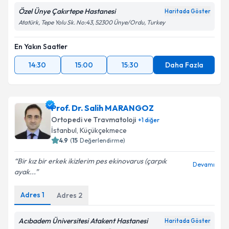
Özel Ünye Çakırtepe Hastanesi
Haritada Göster
Atatürk, Tepe Yolu Sk. No:43, 52300 Ünye/Ordu, Turkey
En Yakın Saatler
14:30
15:00
15:30
Daha Fazla
Prof. Dr. Salih MARANGOZ
Ortopedi ve Travmatoloji
+
1
diğer
İstanbul
,
Küçükçekmece
4.9
(
15
Değerlendirme)
Bir kız bir erkek ikizlerim pes ekinovarus (çarpık
Devamı
ayak...
Adres
1
Adres
2
Acıbadem Üniversitesi Atakent Hastanesi
Haritada Göster