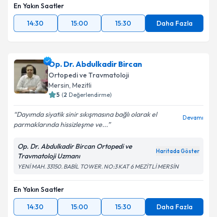
En Yakın Saatler
14:30
15:00
15:30
Daha Fazla
Op. Dr. Abdulkadir Bircan
Ortopedi ve Travmatoloji
Mersin
,
Mezitli
5
(
2
Değerlendirme)
Dayımda siyatik sinir sıkışmasına bağlı olarak el
Devamı
parmaklarında hissizleşme ve...
Op. Dr. Abdulkadir Bircan Ortopedi ve
Haritada Göster
Travmatoloji Uzmanı
YENİ MAH. 33150. BABİL TOWER. NO:3 KAT 6 MEZİTLİ MERSİN
En Yakın Saatler
14:30
15:00
15:30
Daha Fazla