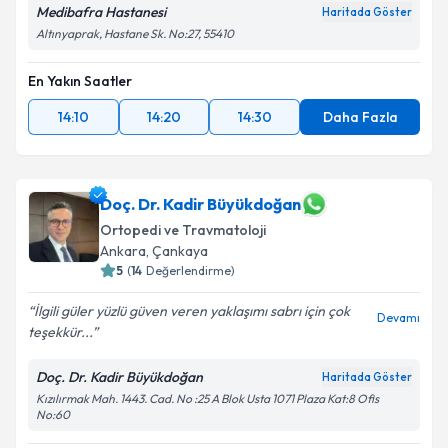
Medibafra Hastanesi
Haritada Göster
Altınyaprak, Hastane Sk. No:27, 55410
En Yakın Saatler
14:10
14:20
14:30
Daha Fazla
Doç. Dr. Kadir Büyükdoğan
Ortopedi ve Travmatoloji
Ankara
,
Çankaya
5
(
14
Değerlendirme)
İlgili güler yüzlü güven veren yaklaşımı sabrı için çok
Devamı
teşekkür...
Doç. Dr. Kadir Büyükdoğan
Haritada Göster
Kızılırmak Mah. 1443. Cad. No :25 A Blok Usta 1071 Plaza Kat:8 Ofis
No:60