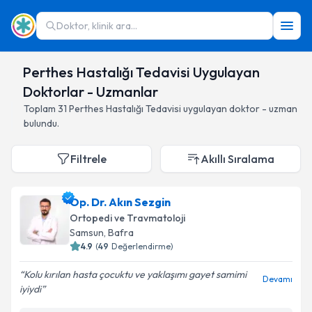
Doktor, klinik ara...
Perthes Hastalığı Tedavisi Uygulayan
Doktorlar - Uzmanlar
Toplam
31
Perthes Hastalığı Tedavisi
uygulayan doktor - uzman
bulundu.
Filtrele
Akıllı Sıralama
Op. Dr. Akın Sezgin
Ortopedi ve Travmatoloji
Samsun
,
Bafra
4.9
(
49
Değerlendirme)
Kolu kırılan hasta çocuktu ve yaklaşımı gayet samimi
Devamı
iyiydi