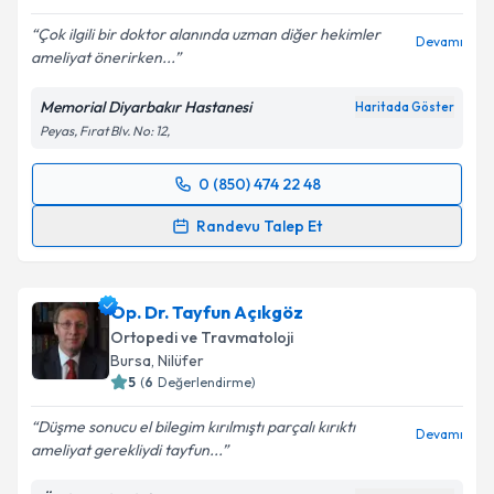
Çok ilgili bir doktor alanında uzman diğer hekimler
Devamı
ameliyat önerirken...
Kişisel verilerimin işlenmesine ilişkin
Aydınlatma
Metni
'ni okudum ve kişisel verilerimin belirtilen
Memorial Diyarbakır Hastanesi
Haritada Göster
kapsamda işlenmesini kabul ediyorum.
Peyas, Fırat Blv. No: 12,
Takvim Talebini Gönder
0 (850) 474 22 48
Randevu Takvimi Talebi
Randevu Talep Et
Op. Dr. İlhami Şahin
için randevu takvimi talebi
oluşturun. Size bu uzmandan randevu almanız için bir
Op. Dr. Tayfun Açıkgöz
takvim hazırlandığında e-posta ile bilgilendireceğiz.
Ortopedi ve Travmatoloji
E-posta Adresiniz
Bursa
,
Nilüfer
5
(
6
Değerlendirme)
Düşme sonucu el bilegim kırılmıştı parçalı kırıktı
Devamı
ameliyat gerekliydi tayfun...
Kişisel verilerimin işlenmesine ilişkin
Aydınlatma
Metni
'ni okudum ve kişisel verilerimin belirtilen