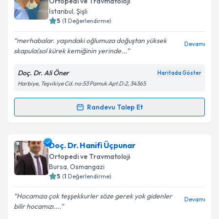
Ortopedi ve Travmatoloji
takvim hazırlandığında e-posta ile bilgilendireceğiz.
İstanbul
,
Şişli
5
(
1
Değerlendirme)
E-posta Adresiniz
merhabalar. yaşındaki oğlumuza doğuştan yüksek
Devamı
skapula(sol kürek kemiğinin yerinde...
Doç. Dr. Ali Öner
Haritada Göster
Kişisel verilerimin işlenmesine ilişkin
Aydınlatma
Harbiye, Teşvikiye Cd. no:53 Pamuk Apt.D:2, 34365
Metni
'ni okudum ve kişisel verilerimin belirtilen
kapsamda işlenmesini kabul ediyorum.
Randevu Talep Et
Randevu Takvimi Talebi
Takvim Talebini Gönder
Doç. Dr. Ali Öner
için randevu takvimi talebi
Doç. Dr. Hanifi Üçpunar
oluşturun. Size bu uzmandan randevu almanız için bir
Ortopedi ve Travmatoloji
takvim hazırlandığında e-posta ile bilgilendireceğiz.
Bursa
,
Osmangazi
5
(
1
Değerlendirme)
E-posta Adresiniz
Hocamıza çok teşşekkurler söze gerek yok gidenler
Devamı
bilir hocamızı....