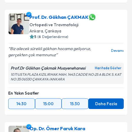
Prof. Dr. Gökhan ÇAKMAK
Ortopedi ve Travmatoloji
Ankara
,
Çankaya
5
(
6
Değerlendirme)
Biz ailecek sürekli gökhan hocama geliyoruz,
Devamı
gerçekten çok memnunuz
Prof.Dr Gökhan Çakmak Muayenehanesi
Haritada Göster
1071 USTA PLAZA KIZILIRMAK MAH. 1443.CADDE NO:25 A BLOK 5. KAT
NO:35 06530 ÇANKAYA /ANKARA
En Yakın Saatler
14:30
15:00
15:30
Daha Fazla
Op. Dr. Ömer Faruk Kara