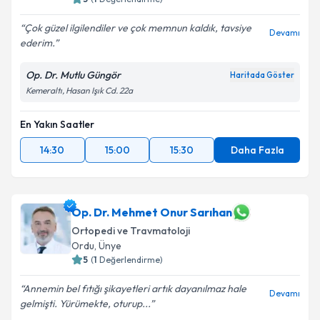
Çok güzel ilgilendiler ve çok memnun kaldık, tavsiye
Devamı
ederim.
Kişisel verilerimin işlenmesine ilişkin
Aydınlatma
Metni
'ni okudum ve kişisel verilerimin belirtilen
Op. Dr. Mutlu Güngör
Haritada Göster
kapsamda işlenmesini kabul ediyorum.
Kemeraltı, Hasan Işık Cd. 22a
Takvim Talebini Gönder
En Yakın Saatler
14:30
15:00
15:30
Daha Fazla
Op. Dr. Mehmet Onur Sarıhan
Ortopedi ve Travmatoloji
Ordu
,
Ünye
5
(
1
Değerlendirme)
Annemin bel fıtığı şikayetleri artık dayanılmaz hale
Devamı
gelmişti. Yürümekte, oturup...