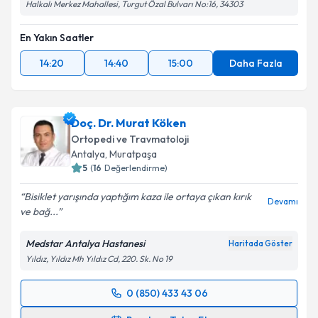
Halkalı Merkez Mahallesi, Turgut Özal Bulvarı No:16, 34303
En Yakın Saatler
14:20
14:40
15:00
Daha Fazla
Doç. Dr. Murat Köken
Ortopedi ve Travmatoloji
Antalya
,
Muratpaşa
5
(
16
Değerlendirme)
Bisiklet yarışında yaptığım kaza ile ortaya çıkan kırık
Devamı
ve bağ...
Medstar Antalya Hastanesi
Haritada Göster
Yıldız, Yıldız Mh Yıldız Cd, 220. Sk. No 19
0 (850) 433 43 06
Randevu Takvimi Talebi