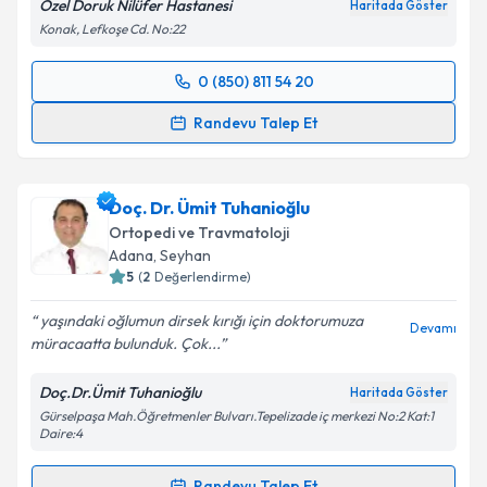
Özel Doruk Nilüfer Hastanesi
Haritada Göster
kapsamda işlenmesini kabul ediyorum.
Konak, Lefkoşe Cd. No:22
Takvim Talebini Gönder
0 (850) 811 54 20
Randevu Takvimi Talebi
Randevu Talep Et
Op. Dr. Tayfun Açıkgöz
için randevu takvimi talebi
oluşturun. Size bu uzmandan randevu almanız için bir
Doç. Dr. Ümit Tuhanioğlu
takvim hazırlandığında e-posta ile bilgilendireceğiz.
Ortopedi ve Travmatoloji
E-posta Adresiniz
Adana
,
Seyhan
5
(
2
Değerlendirme)
yaşındaki oğlumun dirsek kırığı için doktorumuza
Devamı
müracaatta bulunduk. Çok...
Kişisel verilerimin işlenmesine ilişkin
Aydınlatma
Metni
'ni okudum ve kişisel verilerimin belirtilen
Doç.Dr.Ümit Tuhanioğlu
Haritada Göster
kapsamda işlenmesini kabul ediyorum.
Gürselpaşa Mah.Öğretmenler Bulvarı.Tepelizade iç merkezi No:2 Kat:1
Daire:4
Takvim Talebini Gönder
Randevu Talep Et