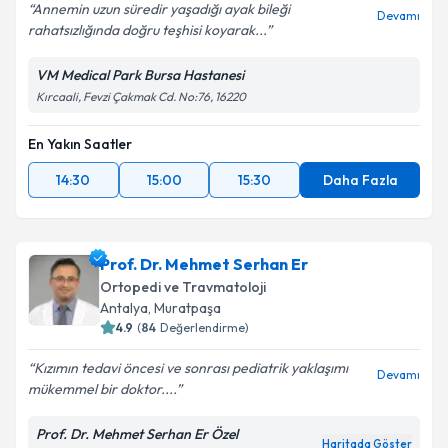
Annemin uzun süredir yaşadığı ayak bileği
Devamı
rahatsızlığında doğru teşhisi koyarak...
VM Medical Park Bursa Hastanesi
Kırcaali, Fevzi Çakmak Cd. No:76, 16220
En Yakın Saatler
14:30
15:00
15:30
Daha Fazla
Prof. Dr. Mehmet Serhan Er
Ortopedi ve Travmatoloji
Antalya
,
Muratpaşa
4.9
(
84
Değerlendirme)
Kızımın tedavi öncesi ve sonrası pediatrik yaklaşımı
Devamı
mükemmel bir doktor....
Prof. Dr. Mehmet Serhan Er Özel
Haritada Göster