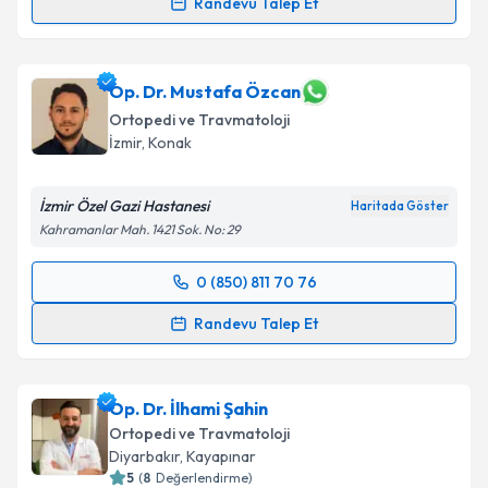
Randevu Talep Et
Doç. Dr. Murat Köken
için randevu takvimi talebi
oluşturun. Size bu uzmandan randevu almanız için bir
takvim hazırlandığında e-posta ile bilgilendireceğiz.
Op. Dr. Mustafa Özcan
Ortopedi ve Travmatoloji
E-posta Adresiniz
İzmir
,
Konak
İzmir Özel Gazi Hastanesi
Haritada Göster
Kahramanlar Mah. 1421 Sok. No: 29
Kişisel verilerimin işlenmesine ilişkin
Aydınlatma
Metni
'ni okudum ve kişisel verilerimin belirtilen
0 (850) 811 70 76
kapsamda işlenmesini kabul ediyorum.
Randevu Takvimi Talebi
Randevu Talep Et
Takvim Talebini Gönder
Op. Dr. Mustafa Özcan
için randevu takvimi talebi
oluşturun. Size bu uzmandan randevu almanız için bir
Op. Dr. İlhami Şahin
takvim hazırlandığında e-posta ile bilgilendireceğiz.
Ortopedi ve Travmatoloji
E-posta Adresiniz
Diyarbakır
,
Kayapınar
5
(
8
Değerlendirme)