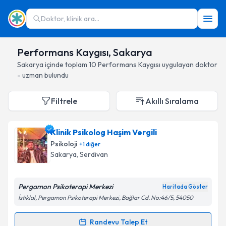
Doktor, klinik ara...
Performans Kaygısı, Sakarya
Sakarya
içinde toplam
10
Performans Kaygısı
uygulayan doktor
- uzman bulundu
Filtrele
Akıllı Sıralama
Klinik Psikolog Haşim Vergili
Psikoloji
+
1
diğer
Sakarya
, Serdivan
Pergamon Psikoterapi Merkezi
Haritada Göster
İstiklal, Pergamon Psikoterapi Merkezi, Bağlar Cd. No:46/5, 54050
Randevu Talep Et