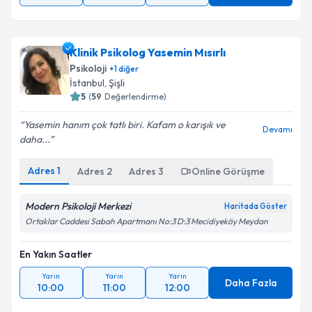
Klinik Psikolog Yasemin Mısırlı
Psikoloji
+
1
diğer
İstanbul
, Şişli
5
(
59
Değerlendirme)
Yasemin hanım çok tatlı biri. Kafam o karışık ve
Devamı
daha...
Adres
1
Adres
2
Adres
3
Online Görüşme
Modern Psikoloji Merkezi
Haritada Göster
Ortaklar Caddesi Sabah Apartmanı No:3 D:3 Mecidiyeköy Meydan
En Yakın Saatler
Yarın
Yarın
Yarın
Daha Fazla
10:00
11:00
12:00