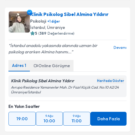
Klinik Psikolog Sibel Almina Yıldırır
Psikoloji
+
1
diğer
İstanbul
, Ümraniye
5
(
389
Değerlendirme)
İstanbul anadolu yakasında alanında uzman bir
Devamı
psikolog ararken Almina hanımı...
Adres
1
Online Görüşme
Klinik Psikolog Sibel Almina Yıldırır
Haritada Göster
Avrupa Residence Yamanevler Mah. Dr Fazıl Küçük Cad. No:10 A2/24
Ümraniye/İstanbul
En Yakın Saatler
9 Ağu
9 Ağu
19:00
Daha Fazla
10:00
11:00