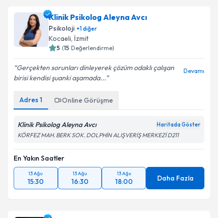
Klinik Psikolog Aleyna Avcı
Psikoloji
+
1
diğer
Kocaeli
, İzmit
5
(
15
Değerlendirme)
Gerçekten sorunları dinleyerek çözüm odaklı çalışan
Devamı
birisi kendisi şuanki aşamada...
Adres
1
Online Görüşme
Klinik Psikolog Aleyna Avcı
Haritada Göster
KÖRFEZ MAH. BERK SOK. DOLPHİN ALIŞVERİŞ MERKEZİ D211
En Yakın Saatler
13 Ağu
13 Ağu
13 Ağu
Daha Fazla
15:30
16:30
18:00