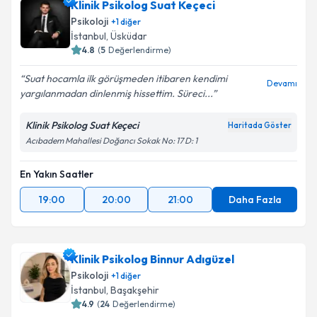
Klinik Psikolog Suat Keçeci
Psikoloji
+
1
diğer
İstanbul
, Üsküdar
4.8
(
5
Değerlendirme)
Suat hocamla ilk görüşmeden itibaren kendimi
Devamı
yargılanmadan dinlenmiş hissettim. Süreci...
Klinik Psikolog Suat Keçeci
Haritada Göster
Acıbadem Mahallesi Doğancı Sokak No: 17 D: 1
En Yakın Saatler
19:00
20:00
21:00
Daha Fazla
Klinik Psikolog Binnur Adıgüzel
Psikoloji
+
1
diğer
İstanbul
, Başakşehir
4.9
(
24
Değerlendirme)