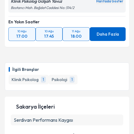
Klinik Psikolog Gülşah Yavuz
Haritada Göster
Bostancı Mah. Bağdat Caddesi No: 514/2
En Yakın Saatler
10 Ağu
10 Ağu
11 Ağu
Daha Fazla
17:00
17:45
18:00
İlgili Branşlar
Klinik Psikolog
Psikoloji
1
1
Sakarya İlçeleri
Serdivan
Performans Kaygısı