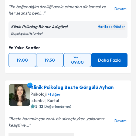
En beğendiğim özelliği acele etmeden dinlemesi ve
Devamı
her seansta beni...
Klinik Psikolog Binnur Adıgüzel
Haritada Göster
Başakşehir/İstanbul
En Yakın Saatler
Yarın
19:00
19:50
Daha Fazla
09:00
Klinik Psikolog Beste Görgülü Ayhan
Psikoloji
+
1
diğer
İstanbul
, Kartal
5
(
12
Değerlendirme)
Beste hanımla çok zorlu bir süreçteyken yollarımız
Devamı
kesişti ve...