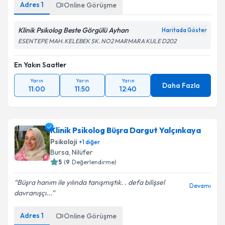
Adres
1
Online Görüşme
Klinik Psikolog Beste Görgülü Ayhan
Haritada Göster
ESENTEPE MAH. KELEBEK SK. NO2 MARMARA KULE D202
En Yakın Saatler
Yarın
Yarın
Yarın
Daha Fazla
11:00
11:50
12:40
Klinik Psikolog Büşra Dargut Yalçınkaya
Psikoloji
+
1
diğer
Bursa
, Nilüfer
5
(
9
Değerlendirme)
Büşra hanım ile yılında tanışmıştık. . defa bilişsel
Devamı
davranışçı...
Adres
1
Online Görüşme