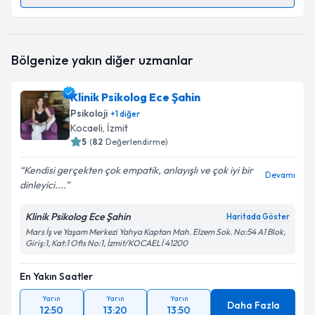
Randevu Takvimi Talebi
Klinik Psikolog Haşim Vergili
için randevu takvimi
Bölgenize yakın diğer uzmanlar
talebi oluşturun. Size bu uzmandan randevu almanız
için bir takvim hazırlandığında e-posta ile
bilgilendireceğiz.
Klinik Psikolog Ece Şahin
Psikoloji
+
1
diğer
E-posta Adresiniz
Kocaeli
, İzmit
5
(
82
Değerlendirme)
Kendisi gerçekten çok empatik, anlayışlı ve çok iyi bir
Devamı
dinleyici....
Kişisel verilerimin işlenmesine ilişkin
Aydınlatma
Metni
'ni okudum ve kişisel verilerimin belirtilen
kapsamda işlenmesini kabul ediyorum.
Klinik Psikolog Ece Şahin
Haritada Göster
Mars İş ve Yaşam Merkezi Yahya Kaptan Mah. Elzem Sok. No:54 A1 Blok,
Giriş:1, Kat:1 Ofis No:1, İzmit/KOCAELİ 41200
Takvim Talebini Gönder
En Yakın Saatler
Yarın
Yarın
Yarın
Daha Fazla
12:50
13:20
13:50