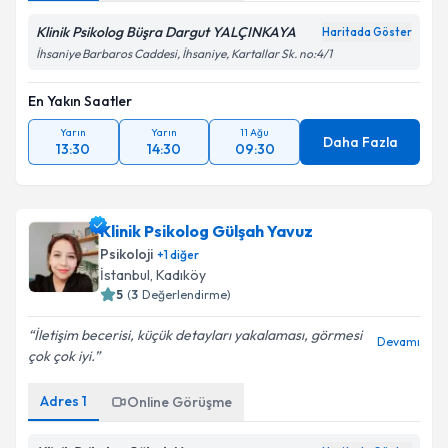
Klinik Psikolog Büşra Dargut YALÇINKAYA
Haritada Göster
İhsaniye Barbaros Caddesi, İhsaniye, Kartallar Sk. no:4/1
En Yakın Saatler
Yarın
Yarın
11 Ağu
Daha Fazla
13:30
14:30
09:30
Klinik Psikolog Gülşah Yavuz
Psikoloji
+
1
diğer
İstanbul
, Kadıköy
5
(
3
Değerlendirme)
İletişim becerisi, küçük detayları yakalaması, görmesi
Devamı
çok çok iyi.
Adres
1
Online Görüşme