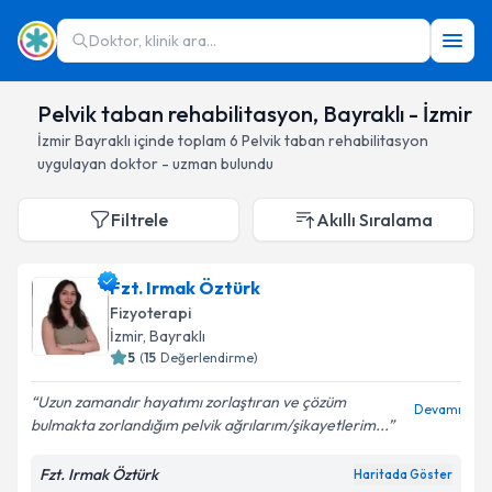
Doktor, klinik ara...
Pelvik taban rehabilitasyon, Bayraklı - İzmir
İzmir
Bayraklı
içinde toplam
6
Pelvik taban rehabilitasyon
uygulayan doktor - uzman bulundu
Filtrele
Akıllı Sıralama
Fzt. Irmak Öztürk
Fizyoterapi
İzmir
, Bayraklı
5
(
15
Değerlendirme)
Uzun zamandır hayatımı zorlaştıran ve çözüm
Devamı
bulmakta zorlandığım pelvik ağrılarım/şikayetlerim...
Fzt. Irmak Öztürk
Haritada Göster