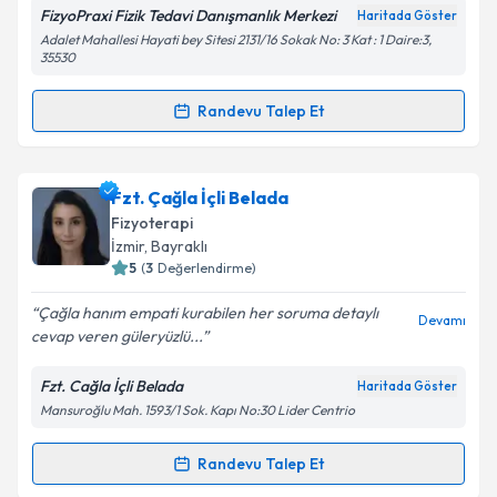
FizyoPraxi Fizik Tedavi Danışmanlık Merkezi
Haritada Göster
Adalet Mahallesi Hayati bey Sitesi 2131/16 Sokak No: 3 Kat : 1 Daire:3,
35530
Randevu Talep Et
Randevu Takvimi Talebi
Fzt. Rabia Selçuk
için randevu takvimi talebi
Fzt. Çağla İçli Belada
oluşturun. Size bu uzmandan randevu almanız için bir
Fizyoterapi
takvim hazırlandığında e-posta ile bilgilendireceğiz.
İzmir
, Bayraklı
5
(
3
Değerlendirme)
E-posta Adresiniz
Çağla hanım empati kurabilen her soruma detaylı
Devamı
cevap veren güleryüzlü...
Fzt. Cağla İçli Belada
Haritada Göster
Kişisel verilerimin işlenmesine ilişkin
Aydınlatma
Mansuroğlu Mah. 1593/1 Sok. Kapı No:30 Lider Centrio
Metni
'ni okudum ve kişisel verilerimin belirtilen
kapsamda işlenmesini kabul ediyorum.
Randevu Talep Et
Randevu Takvimi Talebi