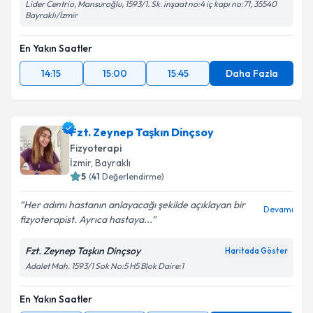
Lider Centrio, Mansuroğlu, 1593/1. Sk. inşaat no:4 iç kapı no:71, 35540
Bayraklı/İzmir
En Yakın Saatler
14:15
15:00
15:45
Daha Fazla
Fzt. Zeynep Taşkın Dinçsoy
Fizyoterapi
İzmir
, Bayraklı
5
(
41
Değerlendirme)
Her adımı hastanın anlayacağı şekilde açıklayan bir
Devamı
fizyoterapist. Ayrıca hastaya...
Fzt. Zeynep Taşkın Dinçsoy
Haritada Göster
Adalet Mah. 1593/1 Sok No:5 H5 Blok Daire:1
En Yakın Saatler