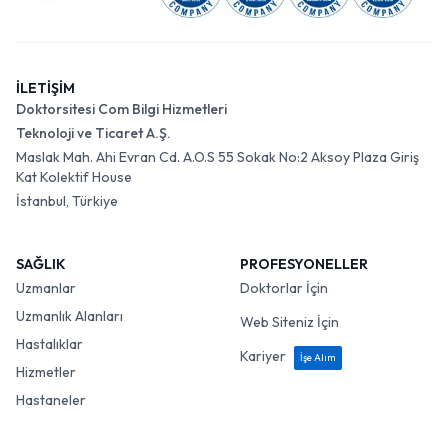
İLETİŞİM
Doktorsitesi Com Bilgi Hizmetleri
Teknoloji ve Ticaret A.Ş.
Maslak Mah. Ahi Evran Cd. A.O.S 55 Sokak No:2 Aksoy Plaza Giriş
Kat Kolektif House
İstanbul, Türkiye
SAĞLIK
PROFESYONELLER
Uzmanlar
Doktorlar İçin
Uzmanlık Alanları
Web Siteniz İçin
Hastalıklar
Kariyer
İşe Alım
Hizmetler
Hastaneler