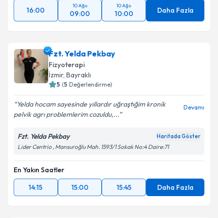
10 Ağu
10 Ağu
16:00
Daha Fazla
09:00
10:00
Fzt. Yelda Pekbay
Fizyoterapi
İzmir
, Bayraklı
5
(
5
Değerlendirme)
Yelda hocam sayesinde yıllardır uğraştığim kronik
Devamı
pelvik agrı problemlerim cozuldu,...
Fzt. Yelda Pekbay
Haritada Göster
Lider Centrio , Mansuroğlu Mah. 1593/1 Sokak No:4 Daire:71
En Yakın Saatler
14:15
15:00
15:45
Daha Fazla