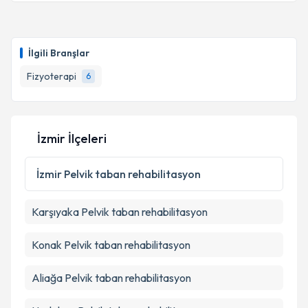
Takvim Talebini Gönder
Fzt. Çağla İçli Belada
için randevu takvimi talebi
oluşturun. Size bu uzmandan randevu almanız için bir
İlgili Branşlar
takvim hazırlandığında e-posta ile bilgilendireceğiz.
Fizyoterapi
6
E-posta Adresiniz
İzmir İlçeleri
Kişisel verilerimin işlenmesine ilişkin
Aydınlatma
Metni
'ni okudum ve kişisel verilerimin belirtilen
İzmir
Pelvik taban rehabilitasyon
kapsamda işlenmesini kabul ediyorum.
Karşıyaka
Pelvik taban rehabilitasyon
Takvim Talebini Gönder
Konak
Pelvik taban rehabilitasyon
Aliağa
Pelvik taban rehabilitasyon