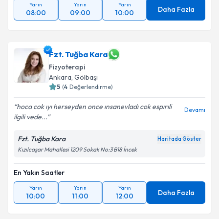
Yarın
Yarın
Yarın
Daha Fazla
08:00
09:00
10:00
Fzt. Tuğba Kara
Fizyoterapi
Ankara
, Gölbaşı
5
(
4
Değerlendirme)
hoca cok ıyı herseyden once ınsanevladı cok espırıli
Devamı
ilgili vede...
Fzt. Tuğba Kara
Haritada Göster
Kızılcaşar Mahallesi 1209 Sokak No:3 B18 İncek
En Yakın Saatler
Yarın
Yarın
Yarın
Daha Fazla
10:00
11:00
12:00