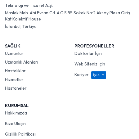
Teknoloji ve Ticaret A.Ş.
Maslak Mah. Ahi Evran Cd. A.O.S 55 Sokak No:2 Aksoy Plaza Giriş
Kat Kolektif House
İstanbul, Türkiye
SAĞLIK
PROFESYONELLER
Uzmanlar
Doktorlar İçin
Uzmanlık Alanları
Web Siteniz İçin
Hastalıklar
Kariyer
İşe Alım
Hizmetler
Hastaneler
KURUMSAL
Hakkımızda
Bize Ulaşın
Gizlilik Politikası