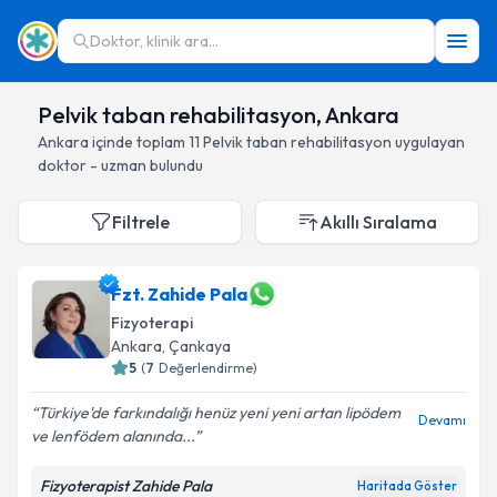
Doktor, klinik ara...
Pelvik taban rehabilitasyon, Ankara
Ankara
içinde toplam
11
Pelvik taban rehabilitasyon
uygulayan
doktor - uzman bulundu
Filtrele
Akıllı Sıralama
Fzt. Zahide Pala
Fizyoterapi
Ankara
, Çankaya
5
(
7
Değerlendirme)
Türkiye'de farkındalığı henüz yeni yeni artan lipödem
Devamı
ve lenfödem alanında...
Fizyoterapist Zahide Pala
Haritada Göster