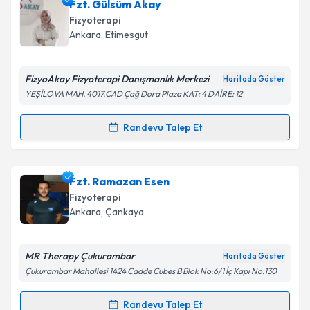
Fzt. Kübra Gökçek
için randevu takvimi talebi
Fzt. Gülsüm Akay
oluşturun. Size bu uzmandan randevu almanız için bir
Takvim Talebini Gönder
Fizyoterapi
takvim hazırlandığında e-posta ile bilgilendireceğiz.
Ankara
, Etimesgut
E-posta Adresiniz
FizyoAkay Fizyoterapi Danışmanlık Merkezi
Haritada Göster
YEŞİLOVA MAH. 4017.CAD Çağ Dora Plaza KAT: 4 DAİRE: 12
Kişisel verilerimin işlenmesine ilişkin
Aydınlatma
Randevu Talep Et
Randevu Takvimi Talebi
Metni
'ni okudum ve kişisel verilerimin belirtilen
kapsamda işlenmesini kabul ediyorum.
Fzt. Gülsüm Akay
için randevu takvimi talebi
Fzt. Ramazan Esen
oluşturun. Size bu uzmandan randevu almanız için bir
Takvim Talebini Gönder
Fizyoterapi
takvim hazırlandığında e-posta ile bilgilendireceğiz.
Ankara
, Çankaya
E-posta Adresiniz
MR Therapy Çukurambar
Haritada Göster
Çukurambar Mahallesi 1424 Cadde Cubes B Blok No:6/1 İç Kapı No:130
Kişisel verilerimin işlenmesine ilişkin
Aydınlatma
Randevu Talep Et