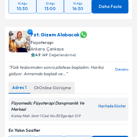
10 Ağu
10 Ağu
10 Ağu
Daha Fazla
10:30
13:00
16:30
Fzt. Gizem Alabacak
Fizyoterapi
Ankara
, Çankaya
4.9
(
49
Değerlendirme)
Fizik tedavimden sonra pilatese başladım. Harika
Devamı
gidiyor. Annemde başladı ve...
Adres
1
Online Görüşme
Fizyomedic Fizyoterapi Danışmanlık Ve
Haritada Göster
Merkezi
Kızılay Mah. İzmir 1 Cad. No:30 Ege Apt. D:9
En Yakın Saatler