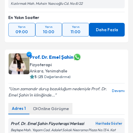
Kızılırmak Mah. Muhsin Yazıcıoğlu Cd. No:8/22
En Yakın Saatler
Yarın
Yarın
Yarın
Daha Fazla
09:00
10:00
11:00
Prof. Dr. Emel Şahin
Fizyoterapi
Ankara
, Yenimahalle
5
(
25
Değerlendirme)
Uzun zamandır duruş bozukluğum nedeniyle Prof. Dr.
Devamı
Emel Şahin’in kliniğinde...
Adres
1
Online Görüşme
Prof. Dr. Emel Şahin Fizyoterapi Merkezi
Haritada Göster
Beştepe Mah. Yaşam Cad. Adalet Sokak Neorama Plaza No:13 4. Kat