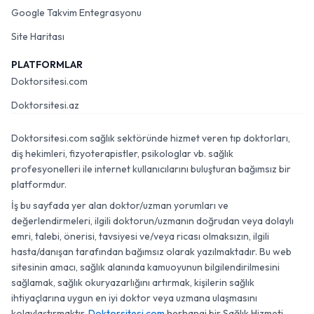
Google Takvim Entegrasyonu
Site Haritası
PLATFORMLAR
Doktorsitesi.com
Doktorsitesi.az
Doktorsitesi.com sağlık sektöründe hizmet veren tıp doktorları,
diş hekimleri, fizyoterapistler, psikologlar vb. sağlık
profesyonelleri ile internet kullanıcılarını buluşturan bağımsız bir
platformdur.
İş bu sayfada yer alan doktor/uzman yorumları ve
değerlendirmeleri, ilgili doktorun/uzmanın doğrudan veya dolaylı
emri, talebi, önerisi, tavsiyesi ve/veya ricası olmaksızın, ilgili
hasta/danışan tarafından bağımsız olarak yazılmaktadır. Bu web
sitesinin amacı, sağlık alanında kamuoyunun bilgilendirilmesini
sağlamak, sağlık okuryazarlığını artırmak, kişilerin sağlık
ihtiyaçlarına uygun en iyi doktor veya uzmana ulaşmasını
kolaylaştırmaktır.
Doktorsitesi.com
herhangi bir Sağlık Hizmeti