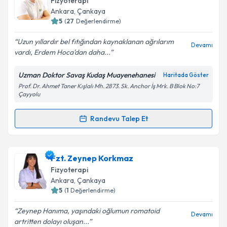
Fizyoterapi
Ankara
, Çankaya
5
(
27
Değerlendirme)
Uzun yıllardır bel fıtığından kaynaklanan ağrılarım
Devamı
vardı, Erdem Hoca'dan daha...
Uzman Doktor Savaş Kudaş Muayenehanesi
Haritada Göster
Prof. Dr. Ahmet Taner Kışlalı Mh. 2873. Sk. Anchor İş Mrk. B Blok No:7
Çayyolu
Randevu Talep Et
Randevu Takvimi Talebi
Fzt. Erdem Yörükoğlu
için randevu takvimi talebi
Fzt. Zeynep Korkmaz
oluşturun. Size bu uzmandan randevu almanız için bir
Fizyoterapi
takvim hazırlandığında e-posta ile bilgilendireceğiz.
Ankara
, Çankaya
5
(
1
Değerlendirme)
E-posta Adresiniz
Zeynep Hanıma, yaşındaki oğlumun romatoid
Devamı
artritten dolayı oluşan...