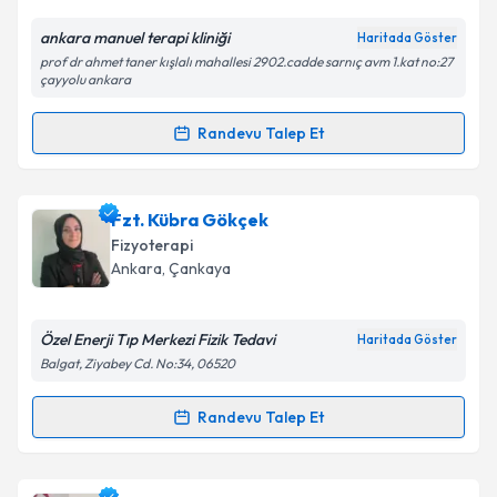
ankara manuel terapi kliniği
Haritada Göster
Kişisel verilerimin işlenmesine ilişkin
Aydınlatma
prof dr ahmet taner kışlalı mahallesi 2902.cadde sarnıç avm 1.kat no:27
Metni
'ni okudum ve kişisel verilerimin belirtilen
çayyolu ankara
kapsamda işlenmesini kabul ediyorum.
Randevu Talep Et
Randevu Takvimi Talebi
Takvim Talebini Gönder
Fzt. Zeynep Korkmaz
için randevu takvimi talebi
Fzt. Kübra Gökçek
oluşturun. Size bu uzmandan randevu almanız için bir
Fizyoterapi
takvim hazırlandığında e-posta ile bilgilendireceğiz.
Ankara
, Çankaya
E-posta Adresiniz
Özel Enerji Tıp Merkezi Fizik Tedavi
Haritada Göster
Balgat, Ziyabey Cd. No:34, 06520
Kişisel verilerimin işlenmesine ilişkin
Aydınlatma
Randevu Talep Et
Randevu Takvimi Talebi
Metni
'ni okudum ve kişisel verilerimin belirtilen
kapsamda işlenmesini kabul ediyorum.