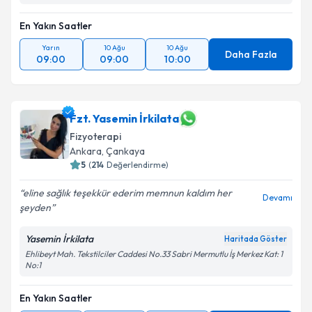
En Yakın Saatler
Yarın
10 Ağu
10 Ağu
Daha Fazla
09:00
09:00
10:00
Fzt. Yasemin İrkilata
Fizyoterapi
Ankara
, Çankaya
5
(
214
Değerlendirme)
eline sağlık teşekkür ederim memnun kaldım her
Devamı
şeyden
Yasemin İrkilata
Haritada Göster
Ehlibeyt Mah. Tekstilciler Caddesi No.33 Sabri Mermutlu İş Merkez Kat: 1
No:1
En Yakın Saatler