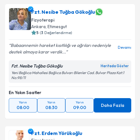
Fzt. Nesibe Tuğba Gökoğlu
Fizyoterapi
Ankara
, Etimesgut
5
(
3
Değerlendirme)
Babaannemin hareket kısıtlılığı ve ağrıları nedeniyle
Devamı
destek almaya karar verdik...
Fzt. Nesibe Tuğba Gökoğlu
Haritada Göster
Yeni Bağlıca Mahallesi Bağlıca Bulvarı Bilenler Cad. Bulvar Plaza Kat:1
No:98/11
En Yakın Saatler
Yarın
Yarın
Yarın
Daha Fazla
08:00
08:30
09:00
Fzt. Erdem Yörükoğlu