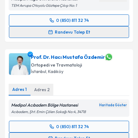
TEM Avrupa Otoyolu Göztepe Çıkışı No: 1
0 (850) 811 32 74
Randevu Takvimi Talebi
Randevu Talep Et
Prof. Dr. İbrahim Azboy
için randevu takvimi talebi
oluşturun. Size bu uzmandan randevu almanız için bir
takvim hazırlandığında e-posta ile bilgilendireceğiz.
Prof. Dr. Hacı Mustafa Özdemir
Ortopedi ve Travmatoloji
E-posta Adresiniz
İstanbul
, Kadıköy
Adres
1
Adres
2
Kişisel verilerimin işlenmesine ilişkin
Aydınlatma
Medipol Acıbadem Bölge Hastanesi
Metni
'ni okudum ve kişisel verilerimin belirtilen
Haritada Göster
kapsamda işlenmesini kabul ediyorum.
Acıbadem, Şht. Emin Çölen Sokağı No:4, 34718
0 (850) 811 32 74
Randevu Takvimi Talebi
Takvim Talebini Gönder