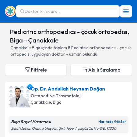
Doktor, klinik ara...
Pediatric orthopaedics - çocuk ortopedisi,
Biga - Çanakkale
Çanakkale
Biga
içinde toplam
8
Pediatric orthopaedics - çocuk
ortopedisi
uygulayan doktor - uzman bulundu
Filtrele
Akıllı Sıralama
Op. Dr. Abdullah Heysem Doğan
Ortopedi ve Travmatoloji
Çanakkale
, Biga
Biga Royal Hastanesi
Haritada Göster
Şehit Uzman Onbaşı Ulaş Mh, Şirintepe, Açıkgöz Cd No:3/B, 17200