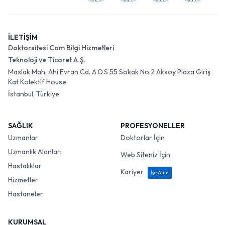
İLETİŞİM
Doktorsitesi Com Bilgi Hizmetleri
Teknoloji ve Ticaret A.Ş.
Maslak Mah. Ahi Evran Cd. A.O.S 55 Sokak No:2 Aksoy Plaza Giriş
Kat Kolektif House
İstanbul, Türkiye
SAĞLIK
PROFESYONELLER
Uzmanlar
Doktorlar İçin
Uzmanlık Alanları
Web Siteniz İçin
Hastalıklar
Kariyer
İşe Alım
Hizmetler
Hastaneler
KURUMSAL