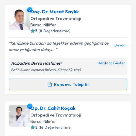
Takvim Talebini Gönder
Op. Dr. Halil Özcan Çelik
için randevu takvimi talebi
Doç. Dr. Murat Saylık
oluşturun. Size bu uzmandan randevu almanız için bir
Ortopedi ve Travmatoloji
takvim hazırlandığında e-posta ile bilgilendireceğiz.
Bursa
, Nilüfer
5
(
8
Değerlendirme)
E-posta Adresiniz
Kendisine buradan da teşekkür ederim geçtiğimiz ay
Devamı
omuz yırtığından dolayı...
Acıbadem Bursa Hastanesi
Haritada Göster
Kişisel verilerimin işlenmesine ilişkin
Aydınlatma
Fatih Sultan Mehmet Bulvarı, Sümer Sk. No:1
Metni
'ni okudum ve kişisel verilerimin belirtilen
kapsamda işlenmesini kabul ediyorum.
Randevu Talep Et
Randevu Takvimi Talebi
Takvim Talebini Gönder
Doç. Dr. Murat Saylık
için randevu takvimi talebi
Op. Dr. Cahit Koçak
oluşturun. Size bu uzmandan randevu almanız için bir
Ortopedi ve Travmatoloji
takvim hazırlandığında e-posta ile bilgilendireceğiz.
Bursa
, Nilüfer
5
(
16
Değerlendirme)
E-posta Adresiniz