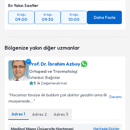
En Yakın Saatler
10 Ağu
10 Ağu
10 Ağu
Daha Fazla
09:00
09:30
10:00
Bölgenize yakın diğer uzmanlar
Prof. Dr. İbrahim Azboy
Ortopedi ve Travmatoloji
İstanbul
, Bağcılar
5
(
4
Değerlendirme)
Hocamızı tavsiye ile buldum çok doktor gezdim ama ilk
Devamı
muayenede...
Adres
1
Adres
2
Adres
3
Medipol Mega Üniversite Hastanesi
Haritada Göster