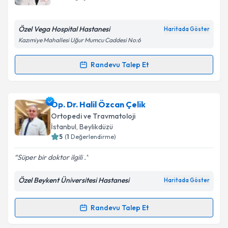
bilgilendireceğiz.
E-posta Adresiniz
Özel Vega Hospital Hastanesi
Haritada Göster
Kazımiye Mahallesi Uğur Mumcu Caddesi No:6
Randevu Talep Et
Randevu Takvimi Talebi
Kişisel verilerimin işlenmesine ilişkin
Aydınlatma
Metni
'ni okudum ve kişisel verilerimin belirtilen
kapsamda işlenmesini kabul ediyorum.
Doç. Dr. Ali Bilge
için randevu takvimi talebi
Op. Dr. Halil Özcan Çelik
oluşturun. Size bu uzmandan randevu almanız için bir
Ortopedi ve Travmatoloji
takvim hazırlandığında e-posta ile bilgilendireceğiz.
Takvim Talebini Gönder
İstanbul
, Beylikdüzü
5
(
1
Değerlendirme)
E-posta Adresiniz
Süper bir doktor ilgili .
Özel Beykent Üniversitesi Hastanesi
Haritada Göster
Kişisel verilerimin işlenmesine ilişkin
Aydınlatma
Metni
'ni okudum ve kişisel verilerimin belirtilen
Randevu Talep Et
Randevu Takvimi Talebi
kapsamda işlenmesini kabul ediyorum.