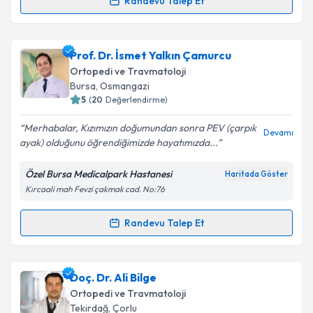
Randevu Talep Et
Prof. Dr. Hacı Mustafa Özdemir
için randevu
takvimi talebi oluşturun. Size bu uzmandan randevu
Prof. Dr. İsmet Yalkın Çamurcu
almanız için bir takvim hazırlandığında e-posta ile
bilgilendireceğiz.
Ortopedi ve Travmatoloji
Bursa
, Osmangazi
E-posta Adresiniz
5
(
20
Değerlendirme)
Merhabalar, Kızımızın doğumundan sonra PEV (çarpık
Devamı
ayak) olduğunu öğrendiğimizde hayatımızda...
Kişisel verilerimin işlenmesine ilişkin
Aydınlatma
Özel Bursa Medicalpark Hastanesi
Haritada Göster
Metni
'ni okudum ve kişisel verilerimin belirtilen
Kırcaali mah Fevzi çakmak cad. No:76
kapsamda işlenmesini kabul ediyorum.
Randevu Talep Et
Randevu Takvimi Talebi
Takvim Talebini Gönder
Prof. Dr. İsmet Yalkın Çamurcu
için randevu takvimi
Doç. Dr. Ali Bilge
talebi oluşturun. Size bu uzmandan randevu almanız
Ortopedi ve Travmatoloji
için bir takvim hazırlandığında e-posta ile
Tekirdağ
, Çorlu