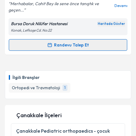
Merhabalar, Cahit Bey ile sene önce tanıştık ve
Devamı
geçen...
Bursa Doruk Nilüfer Hastanesi
Haritada Göster
Kişisel verilerimin işlenmesine ilişkin
Aydınlatma
Konak, Lefkoşe Cd. No:22
Metni
'ni okudum ve kişisel verilerimin belirtilen
kapsamda işlenmesini kabul ediyorum.
Randevu Talep Et
Randevu Takvimi Talebi
Takvim Talebini Gönder
Op. Dr. Cahit Koçak
için randevu takvimi talebi
oluşturun. Size bu uzmandan randevu almanız için bir
İlgili Branşlar
takvim hazırlandığında e-posta ile bilgilendireceğiz.
Ortopedi ve Travmatoloji
1
E-posta Adresiniz
Çanakkale İlçeleri
Kişisel verilerimin işlenmesine ilişkin
Aydınlatma
Metni
'ni okudum ve kişisel verilerimin belirtilen
Çanakkale
Pediatric orthopaedics - çocuk
kapsamda işlenmesini kabul ediyorum.