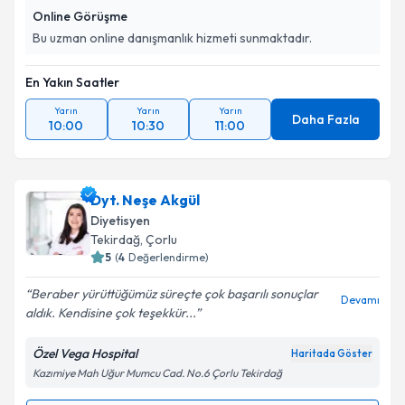
Online Görüşme
Bu uzman online danışmanlık hizmeti sunmaktadır.
En Yakın Saatler
Yarın
Yarın
Yarın
Daha Fazla
10:00
10:30
11:00
Dyt. Neşe Akgül
Diyetisyen
Tekirdağ
, Çorlu
5
(
4
Değerlendirme)
Beraber yürüttüğümüz süreçte çok başarılı sonuçlar
Devamı
aldık. Kendisine çok teşekkür...
Özel Vega Hospital
Haritada Göster
Kazımiye Mah Uğur Mumcu Cad. No.6 Çorlu Tekirdağ