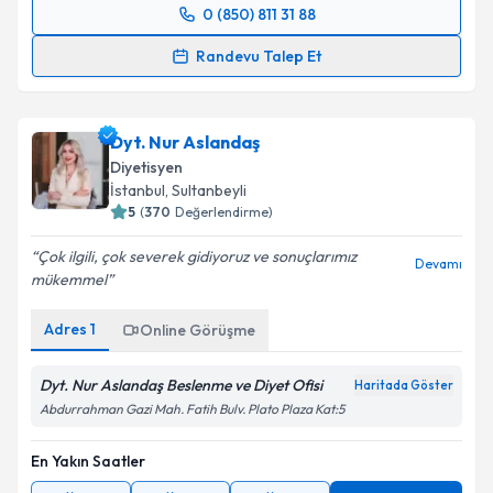
0 (850) 811 31 88
Randevu Takvimi Talebi
Randevu Talep Et
Dyt. Neşe Akgül
için randevu takvimi talebi oluşturun.
Size bu uzmandan randevu almanız için bir takvim
Dyt. Nur Aslandaş
hazırlandığında e-posta ile bilgilendireceğiz.
Diyetisyen
E-posta Adresiniz
İstanbul
, Sultanbeyli
5
(
370
Değerlendirme)
Çok ilgili, çok severek gidiyoruz ve sonuçlarımız
Devamı
mükemmel️
Kişisel verilerimin işlenmesine ilişkin
Aydınlatma
Metni
'ni okudum ve kişisel verilerimin belirtilen
Adres
1
Online Görüşme
kapsamda işlenmesini kabul ediyorum.
Dyt. Nur Aslandaş Beslenme ve Diyet Ofisi
Haritada Göster
Takvim Talebini Gönder
Abdurrahman Gazi Mah. Fatih Bulv. Plato Plaza Kat:5
En Yakın Saatler