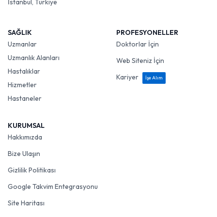
İstanbul, Türkiye
SAĞLIK
PROFESYONELLER
Uzmanlar
Doktorlar İçin
Uzmanlık Alanları
Web Siteniz İçin
Hastalıklar
Kariyer
İşe Alım
Hizmetler
Hastaneler
KURUMSAL
Hakkımızda
Bize Ulaşın
Gizlilik Politikası
Google Takvim Entegrasyonu
Site Haritası