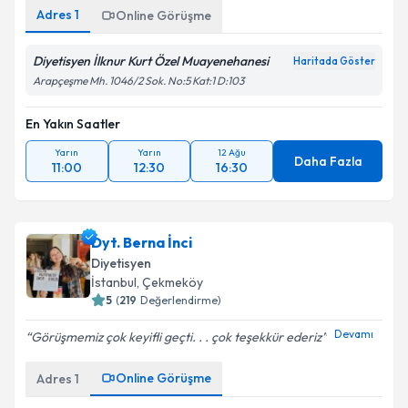
Adres
1
Online Görüşme
Diyetisyen İlknur Kurt Özel Muayenehanesi
Haritada Göster
Arapçeşme Mh. 1046/2 Sok. No:5 Kat:1 D:103
En Yakın Saatler
Yarın
Yarın
12 Ağu
Daha Fazla
11:00
12:30
16:30
Dyt. Berna İnci
Diyetisyen
İstanbul
, Çekmeköy
5
(
219
Değerlendirme)
Devamı
Görüşmemiz çok keyifli geçti. . . çok teşekkür ederiz
Online Görüşme
Adres
1