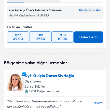
Çerkezköy Özel Optimed Hastanesi
Haritada Göster
Atatürk Caddesi No: 118, 59500
En Yakın Saatler
Yarın
Yarın
Yarın
Daha Fazla
09:00
09:30
10:00
Bölgenize yakın diğer uzmanlar
Dyt. Gülçin Darıcı Sivrioğlu
Diyetisyen
Bursa
, Nilüfer
5
(
118
Değerlendirme)
Kendinize özgü beslenme sürecinizin nasıl olması
Devamı
gerektiğini öğrenmek ve sağlıklı,...