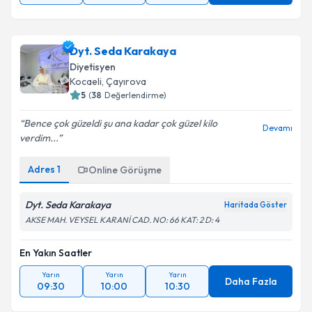
Dyt. Seda Karakaya
Diyetisyen
Kocaeli
, Çayırova
5
(
38
Değerlendirme)
Bence çok güzeldi şu ana kadar çok güzel kilo
Devamı
verdim...
Adres
1
Online Görüşme
Dyt. Seda Karakaya
Haritada Göster
AKSE MAH. VEYSEL KARANİ CAD. NO: 66 KAT: 2 D: 4
En Yakın Saatler
Yarın
Yarın
Yarın
Daha Fazla
09:30
10:00
10:30