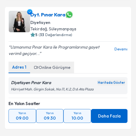
Dyt. Pınar Kara
Diyetisyen
Tekirdağ
, Süleymanpaşa
5
(
33
Değerlendirme)
Uzmanımız Pınar Kara ile Programlarımız gayet
Devamı
verimli geçiyor. .
Adres
1
Online Görüşme
Diyetisyen Pınar Kara
Haritada Göster
Hürriyet Mah. Girgin Sokak, No:11, K:2, D:6 Ata Plaza
En Yakın Saatler
Yarın
Yarın
Yarın
Daha Fazla
09:00
09:30
10:00