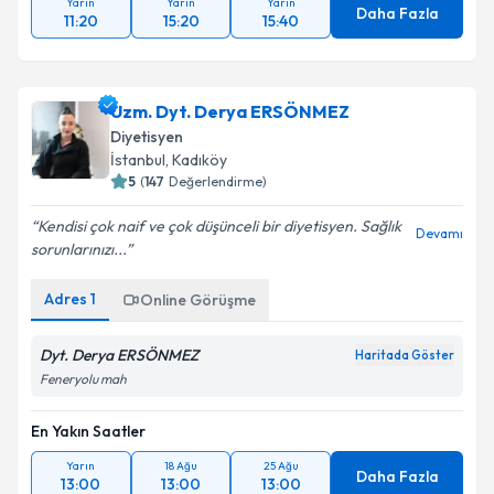
Yarın
Yarın
Yarın
Daha Fazla
11:20
15:20
15:40
Uzm. Dyt. Derya ERSÖNMEZ
Diyetisyen
İstanbul
, Kadıköy
5
(
147
Değerlendirme)
Kendisi çok naif ve çok düşünceli bir diyetisyen. Sağlık
Devamı
sorunlarınızı...
Adres
1
Online Görüşme
Dyt. Derya ERSÖNMEZ
Haritada Göster
Feneryolu mah
En Yakın Saatler
Yarın
18 Ağu
25 Ağu
Daha Fazla
13:00
13:00
13:00