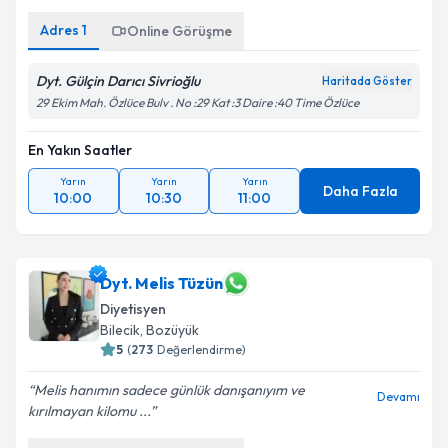
Adres
1
Online Görüşme
Dyt. Gülçin Darıcı Sivrioğlu
Haritada Göster
29 Ekim Mah. Özlüce Bulv . No :29 Kat :3 Daire :40 Time Özlüce
En Yakın Saatler
Yarın
Yarın
Yarın
Daha Fazla
10:00
10:30
11:00
Dyt. Melis Tüzün
Diyetisyen
Bilecik
, Bozüyük
5
(
273
Değerlendirme)
Melis hanımın sadece günlük danışanıyım ve
Devamı
kırılmayan kilomu ...