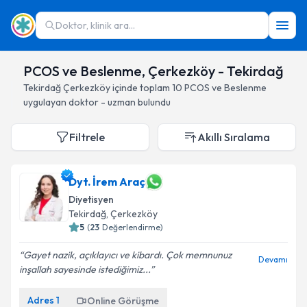
Doktor, klinik ara...
PCOS ve Beslenme, Çerkezköy - Tekirdağ
Tekirdağ
Çerkezköy
içinde toplam
10
PCOS ve Beslenme
uygulayan doktor - uzman bulundu
Filtrele
Akıllı Sıralama
Dyt. İrem Araç
Diyetisyen
Tekirdağ
, Çerkezköy
5
(
23
Değerlendirme)
Gayet nazik, açıklayıcı ve kibardı. Çok memnunuz
Devamı
inşallah sayesinde istediğimiz...
Adres
1
Online Görüşme