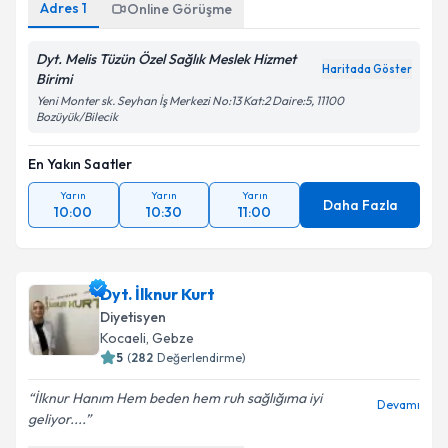
Adres
1
Online Görüşme
Dyt. Melis Tüzün Özel Sağlık Meslek Hizmet
Haritada Göster
Birimi
Yeni Monter sk. Seyhan İş Merkezi No:13 Kat:2 Daire:5, 11100
Bozüyük/Bilecik
En Yakın Saatler
Yarın
Yarın
Yarın
Daha Fazla
10:00
10:30
11:00
Dyt. İlknur Kurt
Diyetisyen
Kocaeli
, Gebze
5
(
282
Değerlendirme)
İlknur Hanım Hem beden hem ruh sağlığıma iyi
Devamı
geliyor....