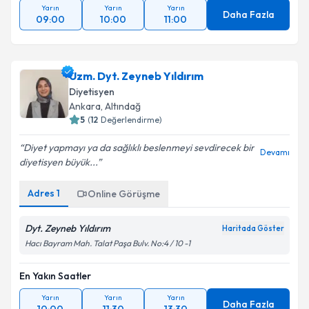
Yarın
Yarın
Yarın
Daha Fazla
09:00
10:00
11:00
Uzm. Dyt. Zeyneb Yıldırım
Diyetisyen
Ankara
, Altındağ
5
(
12
Değerlendirme)
Diyet yapmayı ya da sağlıklı beslenmeyi sevdirecek bir
Devamı
diyetisyen büyük...
Adres
1
Online Görüşme
Dyt. Zeyneb Yıldırım
Haritada Göster
Hacı Bayram Mah. Talat Paşa Bulv. No:4 / 10 -1
En Yakın Saatler
Yarın
Yarın
Yarın
Daha Fazla