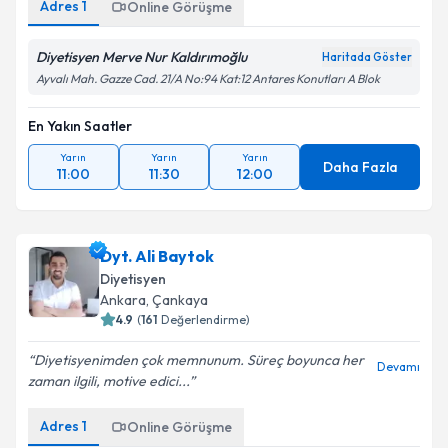
Adres
1
Online Görüşme
Diyetisyen Merve Nur Kaldırımoğlu
Haritada Göster
Ayvalı Mah. Gazze Cad. 21/A No:94 Kat:12 Antares Konutları A Blok
En Yakın Saatler
Yarın
Yarın
Yarın
Daha Fazla
11:00
11:30
12:00
Dyt. Ali Baytok
Diyetisyen
Ankara
, Çankaya
4.9
(
161
Değerlendirme)
Diyetisyenimden çok memnunum. Süreç boyunca her
Devamı
zaman ilgili, motive edici...
Adres
1
Online Görüşme