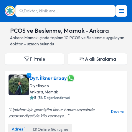
Doktor, klinik ara...
PCOS ve Beslenme, Mamak - Ankara
Ankara
Mamak
içinde toplam
10
PCOS ve Beslenme
uygulayan
doktor - uzman bulundu
Filtrele
Akıllı Sıralama
Dyt. İlknur Erbay
Diyetisyen
Ankara
, Mamak
5
(
54
Değerlendirme)
Lipödem için gelmiştim İlknur hanım sayesinde
Devamı
yasaksız diyetiyle kilo vermeye...
Adres
1
Online Görüşme