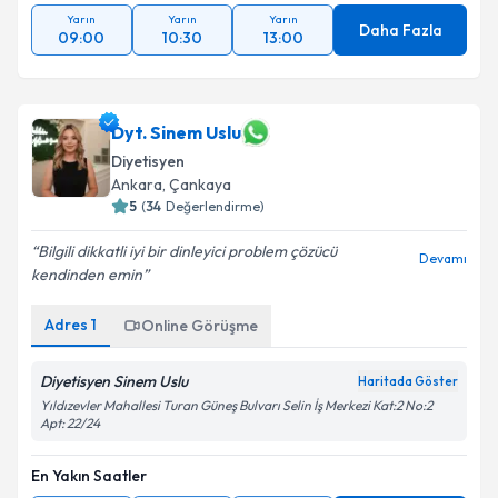
Yarın
Yarın
Yarın
Daha Fazla
09:00
10:30
13:00
Dyt. Sinem Uslu
Diyetisyen
Ankara
, Çankaya
5
(
34
Değerlendirme)
Bilgili dikkatli iyi bir dinleyici problem çözücü
Devamı
kendinden emin
Adres
1
Online Görüşme
Diyetisyen Sinem Uslu
Haritada Göster
Yıldızevler Mahallesi Turan Güneş Bulvarı Selin İş Merkezi Kat:2 No:2
Apt: 22/24
En Yakın Saatler