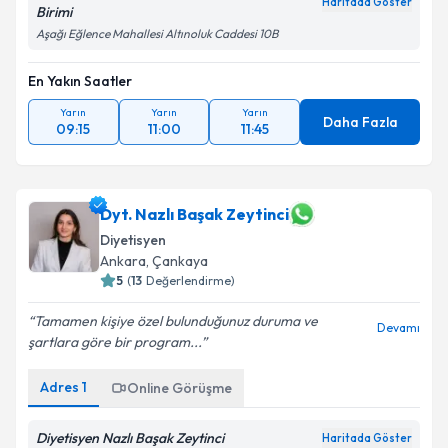
Haritada Göster
Birimi
Aşağı Eğlence Mahallesi Altınoluk Caddesi 10B
En Yakın Saatler
Yarın
Yarın
Yarın
Daha Fazla
09:15
11:00
11:45
Dyt. Nazlı Başak Zeytinci
Diyetisyen
Ankara
, Çankaya
5
(
13
Değerlendirme)
Tamamen kişiye özel bulunduğunuz duruma ve
Devamı
şartlara göre bir program...
Adres
1
Online Görüşme
Diyetisyen Nazlı Başak Zeytinci
Haritada Göster