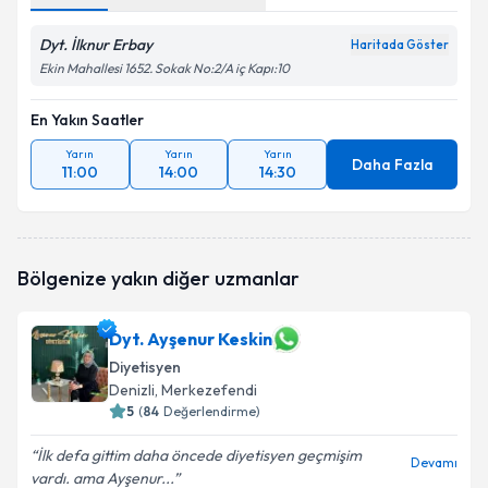
Dyt. İlknur Erbay
Haritada Göster
Ekin Mahallesi 1652. Sokak No:2/A iç Kapı:10
En Yakın Saatler
Yarın
Yarın
Yarın
Daha Fazla
11:00
14:00
14:30
Bölgenize yakın diğer uzmanlar
Dyt. Ayşenur Keskin
Diyetisyen
Denizli
, Merkezefendi
5
(
84
Değerlendirme)
İlk defa gittim daha öncede diyetisyen geçmişim
Devamı
vardı. ama Ayşenur...