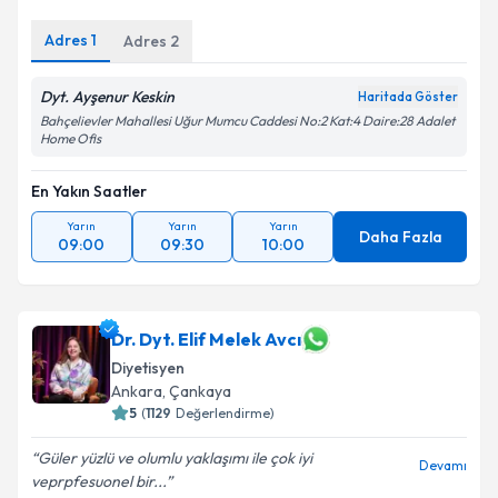
Adres
1
Adres
2
Dyt. Ayşenur Keskin
Haritada Göster
Bahçelievler Mahallesi Uğur Mumcu Caddesi No:2 Kat:4 Daire:28 Adalet
Home Ofis
En Yakın Saatler
Yarın
Yarın
Yarın
Daha Fazla
09:00
09:30
10:00
Dr. Dyt. Elif Melek Avcı
Diyetisyen
Ankara
, Çankaya
5
(
1129
Değerlendirme)
Güler yüzlü ve olumlu yaklaşımı ile çok iyi
Devamı
veprpfesuonel bir...