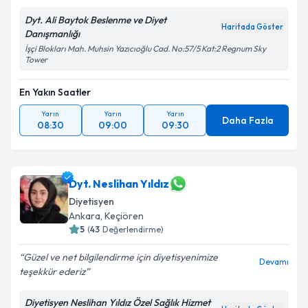
Dyt. Ali Baytok Beslenme ve Diyet
Haritada Göster
Danışmanlığı
İşçi Blokları Mah. Muhsin Yazıcıoğlu Cad. No:57/5 Kat:2 Regnum Sky
Tower
En Yakın Saatler
Yarın
Yarın
Yarın
Daha Fazla
08:30
09:00
09:30
Dyt. Neslihan Yıldız
Diyetisyen
Ankara
, Keçiören
5
(
43
Değerlendirme)
Güzel ve net bilgilendirme için diyetisyenimize
Devamı
teşekkür ederiz
Diyetisyen Neslihan Yıldız Özel Sağlık Hizmet