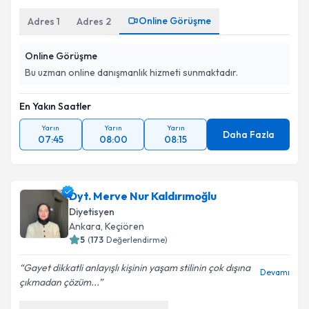
Online Görüşme
Adres
1
Adres
2
Online Görüşme
Bu uzman online danışmanlık hizmeti sunmaktadır.
En Yakın Saatler
Yarın
Yarın
Yarın
Daha Fazla
07:45
08:00
08:15
Dyt. Merve Nur Kaldırımoğlu
Diyetisyen
Ankara
, Keçiören
5
(
173
Değerlendirme)
Gayet dikkatli anlayışlı kişinin yaşam stilinin çok dışına
Devamı
çıkmadan çözüm...