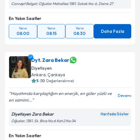
Concept Balgat, Oğuzlar Mahallesi 1381. Sokak No: 6, Daire: 27
En Yakın Saatler
Yarın
Yarın
Yarın
Daha Fazla
08:00
08:15
08:30
Dyt. Zara Bekar
Diyetisyen
Ankara
, Çankaya
5
(
10
Değerlendirme)
Hayatımda karşılaştığım en enerjik, en güler yüzlü ve
Devamı
en samimi...
Diyetisyen Zara Bekar
Haritada Göster
Oğuzlar, 1381. Sk. Bina No:6 Kat:2 No:34
En Yakın Saatler