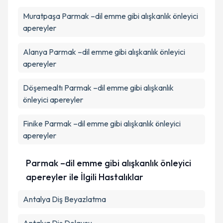
Kişisel verilerimin işlenmesine ilişkin
Aydınlatma
Muratpaşa
Metni
Parmak –dil emme gibi alışkanlık önleyici
'ni okudum ve kişisel verilerimin belirtilen
kapsamda işlenmesini kabul ediyorum.
apereyler
Alanya
Parmak –dil emme gibi alışkanlık önleyici
Takvim Talebini Gönder
apereyler
Döşemealtı
Parmak –dil emme gibi alışkanlık
önleyici apereyler
Finike
Parmak –dil emme gibi alışkanlık önleyici
apereyler
Parmak –dil emme gibi alışkanlık önleyici
apereyler ile İlgili Hastalıklar
Antalya Diş Beyazlatma