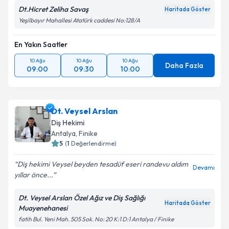
Dt.Hicret Zeliha Savaş
Haritada Göster
Yeşilbayır Mahallesi Atatürk caddesi No:128/A
En Yakın Saatler
10 Ağu
10 Ağu
10 Ağu
Daha Fazla
09:00
09:30
10:00
Dt. Veysel Arslan
Diş Hekimi
Antalya
, Finike
5
(
1
Değerlendirme)
Diş hekimi Veysel beyden tesadüf eseri randevu aldım
Devamı
yıllar önce...
Dt. Veysel Arslan Özel Ağız ve Diş Sağlığı
Haritada Göster
Muayenehanesi
fatih Bul. Yeni Mah. 505 Sok. No: 20 K:1 D:1 Antalya / Finike