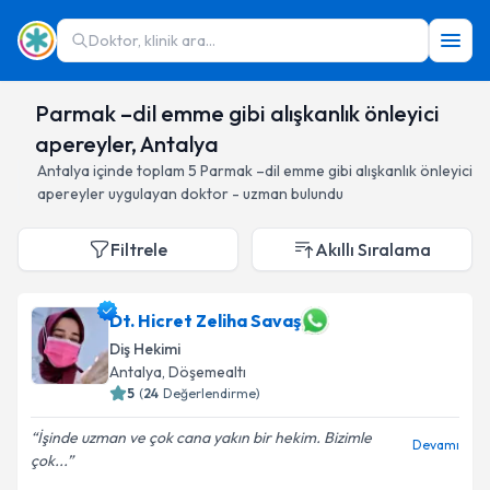
Doktor, klinik ara...
Parmak –dil emme gibi alışkanlık önleyici
apereyler, Antalya
Antalya
içinde toplam
5
Parmak –dil emme gibi alışkanlık önleyici
apereyler
uygulayan doktor - uzman bulundu
Filtrele
Akıllı Sıralama
Dt. Hicret Zeliha Savaş
Diş Hekimi
Antalya
, Döşemealtı
5
(
24
Değerlendirme)
İşinde uzman ve çok cana yakın bir hekim. Bizimle
Devamı
çok...