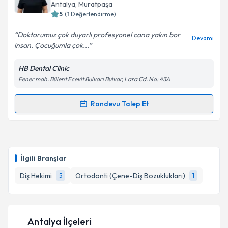
Antalya
, Muratpaşa
5
(
1
Değerlendirme)
Doktorumuz çok duyarlı profesyonel cana yakın bor
Devamı
insan. Çocuğumla çok...
HB Dental Clinic
Fener mah. Bülent Ecevit Bulvarı Bulvar, Lara Cd. No: 43A
Randevu Talep Et
Randevu Takvimi Talebi
Dt. Halime Savaş
için randevu takvimi talebi
oluşturun. Size bu uzmandan randevu almanız için bir
İlgili Branşlar
takvim hazırlandığında e-posta ile bilgilendireceğiz.
Diş Hekimi
Ortodonti (Çene-Diş Bozuklukları)
5
1
E-posta Adresiniz
Antalya İlçeleri