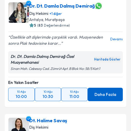
Dr. Dt. Damla Dalmış Demirağ
Diş Hekimi
+
1
diğer
Antalya
, Muratpaşa
5
(
83
Değerlendirme)
Özellikle alt dişlerimde çarpıklık vardı. Muayeneden
Devamı
sonra Plak tedavisine karar...
Dr. Dt. Damla Dalmış Demirağ Özel
Haritada Göster
Muayenehanesi
Sinan Mah. Cebesoy Cad. Zümrüt Apt. B Blok No: 58/5 Kat:1
En Yakın Saatler
10 Ağu
10 Ağu
10 Ağu
Daha Fazla
10:00
10:30
11:00
Dt. Halime Savaş
Diş Hekimi