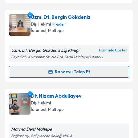
Takvim Talebini Gönder
Dt. Merve Yula Güven
için randevu takvimi talebi
Uzm. Dt. Bergin Gökdeniz
oluşturun. Size bu uzmandan randevu almanız için bir
Diş Hekimi
+
1
diğer
takvim hazırlandığında e-posta ile bilgilendireceğiz.
İstanbul
, Maltepe
E-posta Adresiniz
Uzm. Dt. Bergin Gökdeniz Diş Kliniği
Haritada Göster
Feyzullah, Krizantem Sk. No:8/A, 34843 Maltepe/İstanbul
Kişisel verilerimin işlenmesine ilişkin
Aydınlatma
Randevu Talep Et
Randevu Takvimi Talebi
Metni
'ni okudum ve kişisel verilerimin belirtilen
kapsamda işlenmesini kabul ediyorum.
Uzm. Dt. Bergin Gökdeniz
için randevu takvimi
Dt. Nizam Abdullayev
talebi oluşturun. Size bu uzmandan randevu almanız
Takvim Talebini Gönder
Diş Hekimi
için bir takvim hazırlandığında e-posta ile
İstanbul
, Maltepe
bilgilendireceğiz.
E-posta Adresiniz
Marma Dent Maltepe
Bağlarbaşı, Galip Arcan Sokağı No1 A