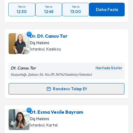
Yarın
Yarın
Yarın
Daha Fazla
12:30
12:45
13:00
Dr. Dt. Cansu Tor
Diş Hekimi
İstanbul
, Kadıköy
Dt. Cansu Tor
Haritada Göster
Kozyatağı, Şakacı Sk. No:29, 34742 Kadıköy/İstanbul
Randevu Talep Et
Randevu Takvimi Talebi
Dr. Dt. Cansu Tor
için randevu takvimi talebi
Dt. Esma Vesile Bayram
oluşturun. Size bu uzmandan randevu almanız için bir
Diş Hekimi
takvim hazırlandığında e-posta ile bilgilendireceğiz.
İstanbul
, Kartal