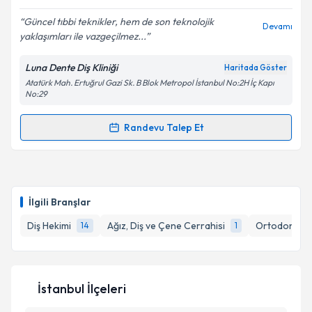
E-posta Adresiniz
Güncel tıbbi teknikler, hem de son teknolojik
Devamı
yaklaşımları ile vazgeçilmez...
Luna Dente Diş Kliniği
Haritada Göster
Kişisel verilerimin işlenmesine ilişkin
Aydınlatma
Atatürk Mah. Ertuğrul Gazi Sk. B Blok Metropol İstanbul No:2H İç Kapı
Metni
'ni okudum ve kişisel verilerimin belirtilen
No:29
kapsamda işlenmesini kabul ediyorum.
Randevu Talep Et
Randevu Takvimi Talebi
Takvim Talebini Gönder
Dt. Firdevs Aylin Şahiner
için randevu takvimi talebi
oluşturun. Size bu uzmandan randevu almanız için bir
İlgili Branşlar
takvim hazırlandığında e-posta ile bilgilendireceğiz.
Diş Hekimi
Ağız, Diş ve Çene Cerrahisi
Ortodonti (Ç
14
1
E-posta Adresiniz
İstanbul İlçeleri
Kişisel verilerimin işlenmesine ilişkin
Aydınlatma