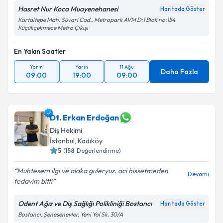
Hasret Nur Koca Muayenehanesi
Haritada Göster
Kartaltepe Mah. Süvari Cad.. Metropark AVM D:1 Blok no:154
Küçükçekmece Metro Çıkışı
En Yakın Saatler
Yarın
Yarın
11 Ağu
Daha Fazla
09:00
19:00
09:00
Dt. Erkan Erdoğan
Diş Hekimi
İstanbul
, Kadıköy
5
(
158
Değerlendirme)
Muhtesem ilgi ve alaka guleryuz. aci hissetmeden
Devamı
tedavim bitti
Odent Ağız ve Diş Sağlığı Polikliniği Bostancı
Haritada Göster
Bostancı, Şenesenevler, Yeni Yol Sk. 30/A