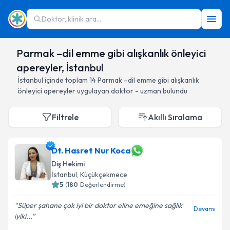
Doktor, klinik ara...
Parmak –dil emme gibi alışkanlık önleyici
apereyler, İstanbul
İstanbul
içinde toplam
14
Parmak –dil emme gibi alışkanlık
önleyici apereyler
uygulayan doktor - uzman bulundu
Filtrele
Akıllı Sıralama
Dt. Hasret Nur Koca
Diş Hekimi
İstanbul
, Küçükçekmece
5
(
180
Değerlendirme)
Süper şahane çok iyi bir doktor eline emeğine sağlık
Devamı
iyiki...