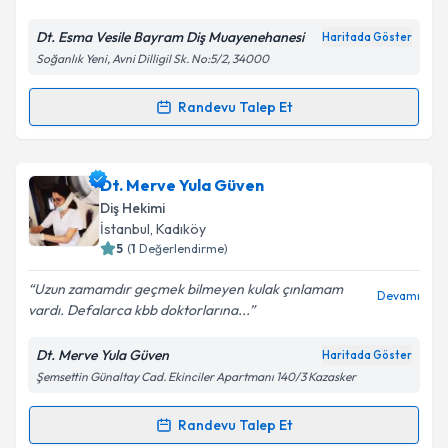
E-posta Adresiniz
Dt. Esma Vesile Bayram Diş Muayenehanesi
Haritada Göster
Soğanlık Yeni, Avni Dilligil Sk. No:5/2, 34000
Kişisel verilerimin işlenmesine ilişkin
Aydınlatma
Randevu Talep Et
Randevu Takvimi Talebi
Metni
'ni okudum ve kişisel verilerimin belirtilen
kapsamda işlenmesini kabul ediyorum.
Dt. Esma Vesile Bayram
için randevu takvimi talebi
Dt. Merve Yula Güven
oluşturun. Size bu uzmandan randevu almanız için bir
Takvim Talebini Gönder
Diş Hekimi
takvim hazırlandığında e-posta ile bilgilendireceğiz.
İstanbul
, Kadıköy
5
(
1
Değerlendirme)
E-posta Adresiniz
Uzun zamamdır geçmek bilmeyen kulak çınlamam
Devamı
vardı. Defalarca kbb doktorlarına...
Dt. Merve Yula Güven
Haritada Göster
Kişisel verilerimin işlenmesine ilişkin
Aydınlatma
Şemsettin Günaltay Cad. Ekinciler Apartmanı 140/3 Kazasker
Metni
'ni okudum ve kişisel verilerimin belirtilen
kapsamda işlenmesini kabul ediyorum.
Randevu Talep Et
Randevu Takvimi Talebi