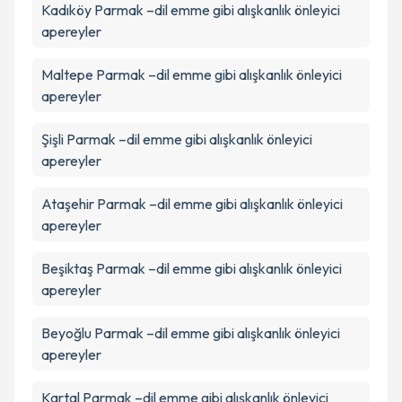
Kadıköy
Metni
Parmak –dil emme gibi alışkanlık önleyici
'ni okudum ve kişisel verilerimin belirtilen
kapsamda işlenmesini kabul ediyorum.
apereyler
Maltepe
Parmak –dil emme gibi alışkanlık önleyici
Takvim Talebini Gönder
apereyler
Şişli
Parmak –dil emme gibi alışkanlık önleyici
apereyler
Ataşehir
Parmak –dil emme gibi alışkanlık önleyici
apereyler
Beşiktaş
Parmak –dil emme gibi alışkanlık önleyici
apereyler
Beyoğlu
Parmak –dil emme gibi alışkanlık önleyici
apereyler
Kartal
Parmak –dil emme gibi alışkanlık önleyici