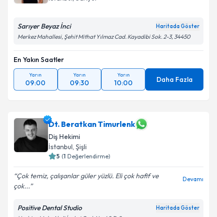
Sarıyer Beyaz İnci
Haritada Göster
Merkez Mahallesi, Şehit Mithat Yılmaz Cad. Kayadibi Sok. 2-3, 34450
En Yakın Saatler
Yarın
Yarın
Yarın
Daha Fazla
09:00
09:30
10:00
Dt. Beratkan Timurlenk
Diş Hekimi
İstanbul
, Şişli
5
(
1
Değerlendirme)
Çok temiz, çalışanlar güler yüzlü. Eli çok hafif ve
Devamı
çok...
Positive Dental Studio
Haritada Göster