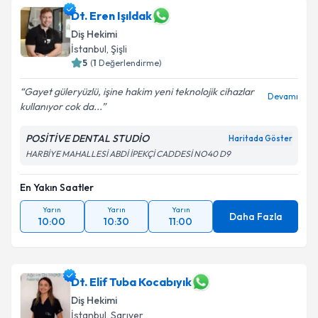
Dt. Eren Işıldak
Diş Hekimi
İstanbul
, Şişli
5
(
1
Değerlendirme)
Gayet güleryüzlü, işine hakim yeni teknolojik cihazlar
Devamı
kullanıyor cok da...
POSİTİVE DENTAL STUDİO
Haritada Göster
HARBİYE MAHALLESİ ABDİ İPEKÇİ CADDESİ NO40 D9
En Yakın Saatler
Yarın
Yarın
Yarın
Daha Fazla
10:00
10:30
11:00
Dt. Elif Tuba Kocabıyık
Diş Hekimi
İstanbul
, Sarıyer