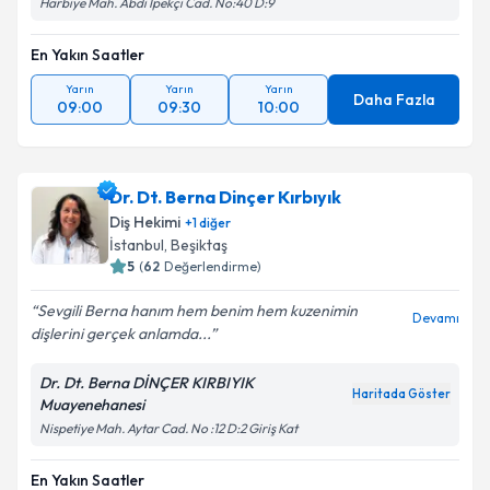
Harbiye Mah. Abdi İpekçi Cad. No:40 D:9
En Yakın Saatler
Yarın
Yarın
Yarın
Daha Fazla
09:00
09:30
10:00
Dr. Dt. Berna Dinçer Kırbıyık
Diş Hekimi
+
1
diğer
İstanbul
, Beşiktaş
5
(
62
Değerlendirme)
Sevgili Berna hanım hem benim hem kuzenimin
Devamı
dişlerini gerçek anlamda...
Dr. Dt. Berna DİNÇER KIRBIYIK
Haritada Göster
Muayenehanesi
Nispetiye Mah. Aytar Cad. No :12 D:2 Giriş Kat
En Yakın Saatler