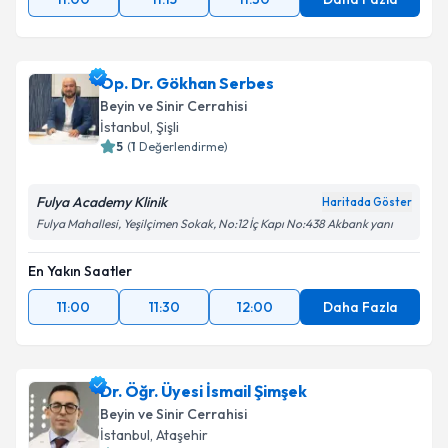
Op. Dr. Gökhan Serbes
Beyin ve Sinir Cerrahisi
İstanbul
, Şişli
5
(
1
Değerlendirme)
Fulya Academy Klinik
Haritada Göster
Fulya Mahallesi, Yeşilçimen Sokak, No:12 İç Kapı No:438 Akbank yanı
En Yakın Saatler
11:00
11:30
12:00
Daha Fazla
Dr. Öğr. Üyesi İsmail Şimşek
Beyin ve Sinir Cerrahisi
İstanbul
, Ataşehir