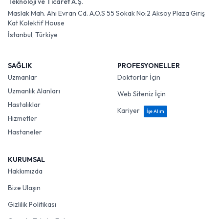
Teknoloji ve Ticaret A.Ş.
Maslak Mah. Ahi Evran Cd. A.O.S 55 Sokak No:2 Aksoy Plaza Giriş
Kat Kolektif House
İstanbul, Türkiye
SAĞLIK
PROFESYONELLER
Uzmanlar
Doktorlar İçin
Uzmanlık Alanları
Web Siteniz İçin
Hastalıklar
Kariyer
İşe Alım
Hizmetler
Hastaneler
KURUMSAL
Hakkımızda
Bize Ulaşın
Gizlilik Politikası