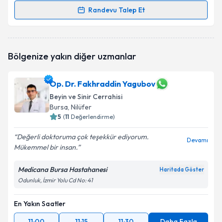
Randevu Talep Et
Randevu Takvimi Talebi
Prof. Dr. Mehmet Çağlar Berk
için randevu takvimi
Bölgenize yakın diğer uzmanlar
talebi oluşturun. Size bu uzmandan randevu almanız
için bir takvim hazırlandığında e-posta ile
bilgilendireceğiz.
Op. Dr. Fakhraddin Yagubov
Beyin ve Sinir Cerrahisi
E-posta Adresiniz
Bursa
, Nilüfer
5
(
11
Değerlendirme)
Değerli doktoruma çok teşekkür ediyorum.
Devamı
Kişisel verilerimin işlenmesine ilişkin
Aydınlatma
Mükemmel bir insan.
Metni
'ni okudum ve kişisel verilerimin belirtilen
kapsamda işlenmesini kabul ediyorum.
Medicana Bursa Hastahanesi
Haritada Göster
Odunluk, İzmir Yolu Cd No: 41
Takvim Talebini Gönder
En Yakın Saatler
11:00
11:15
11:30
Daha Fazla