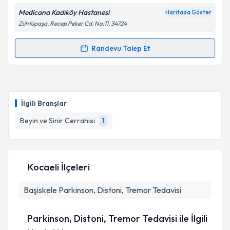
Medicana Kadıköy Hastanesi
Haritada Göster
Zühtüpaşa, Recep Peker Cd. No:11, 34724
Randevu Talep Et
Randevu Takvimi Talebi
Op. Dr. Hakan Şimşek
için randevu takvimi talebi
oluşturun. Size bu uzmandan randevu almanız için bir
İlgili Branşlar
takvim hazırlandığında e-posta ile bilgilendireceğiz.
Beyin ve Sinir Cerrahisi
1
E-posta Adresiniz
Kocaeli İlçeleri
Kişisel verilerimin işlenmesine ilişkin
Aydınlatma
Başiskele
Metni
Parkinson, Distoni, Tremor Tedavisi
'ni okudum ve kişisel verilerimin belirtilen
kapsamda işlenmesini kabul ediyorum.
Parkinson, Distoni, Tremor Tedavisi ile İlgili