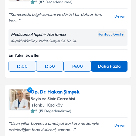
5
(
83
Değerlendirme)
Konusunda bilgili samimi ve dürüst bir doktor tam
Devamı
kez...
Medicana Ataşehir Hastanesi
Haritada Göster
Küçükbakkalköy, Vedat Günyol Cd. No:24
En Yakın Saatler
13:00
13:30
14:00
Daha Fazla
Op. Dr. Hakan Şimşek
Beyin ve Sinir Cerrahisi
İstanbul
, Kadıköy
5
(
15
Değerlendirme)
Uzun yıllar boyunca ameliyat korkusu nedeniyle
Devamı
ertelediğim tedavi süreci, zaman...