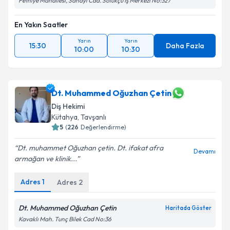
Fethiye Mahallesi, Sanayi Cad. Solukçu İş Merkezi No:327
En Yakın Saatler
Yarın
Yarın
15:30
Daha Fazla
10:00
10:30
Dt. Muhammed Oğuzhan Çetin
Diş Hekimi
Kütahya
, Tavşanlı
5
(
226
Değerlendirme)
Dt. muhammet Oğuzhan çetin. Dt. ifakat afra
Devamı
armağan ve klinik...
Adres
1
Adres
2
Dt. Muhammed Oğuzhan Çetin
Haritada Göster
Kavaklı Mah. Tunç Bilek Cad No:36