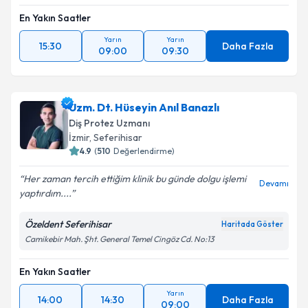
En Yakın Saatler
Yarın
Yarın
15:30
Daha Fazla
09:00
09:30
Uzm. Dt. Hüseyin Anıl Banazlı
Diş Protez Uzmanı
İzmir
, Seferihisar
4.9
(
510
Değerlendirme)
Her zaman tercih ettiğim klinik bu günde dolgu işlemi
Devamı
yaptırdım....
Özeldent Seferihisar
Haritada Göster
Camikebir Mah. Şht. General Temel Cingöz Cd. No:13
En Yakın Saatler
Yarın
14:00
14:30
Daha Fazla
09:00