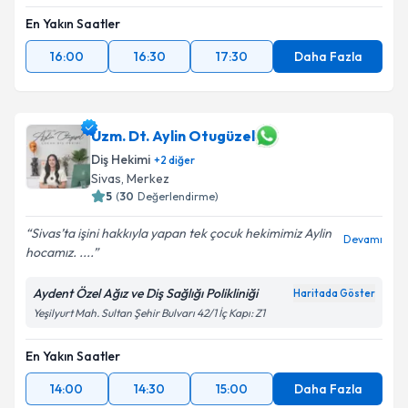
En Yakın Saatler
16:00
16:30
17:30
Daha Fazla
Uzm. Dt. Aylin Otugüzel
Diş Hekimi
+
2
diğer
Sivas
, Merkez
5
(
30
Değerlendirme)
Sivas’ta işini hakkıyla yapan tek çocuk hekimimiz Aylin
Devamı
hocamız. ....
Aydent Özel Ağız ve Diş Sağlığı Polikliniği
Haritada Göster
Yeşilyurt Mah. Sultan Şehir Bulvarı 42/1 İç Kapı: Z1
En Yakın Saatler
14:00
14:30
15:00
Daha Fazla