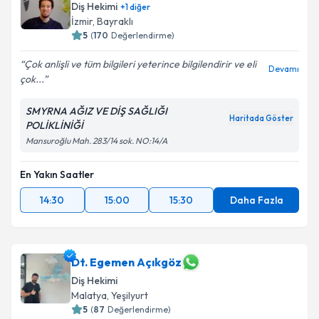
Diş Hekimi
+
1
diğer
İzmir
, Bayraklı
5
(
170
Değerlendirme)
Çok anlişli ve tüm bilgileri yeterince bilgilendirir ve eli
Devamı
çok...
SMYRNA AĞIZ VE DİŞ SAĞLIĞI
Haritada Göster
POLİKLİNİĞİ
Mansuroğlu Mah. 283/14 sok. NO:14/A
En Yakın Saatler
14:30
15:00
15:30
Daha Fazla
Dt. Egemen Açıkgöz
Diş Hekimi
Malatya
, Yeşilyurt
5
(
87
Değerlendirme)