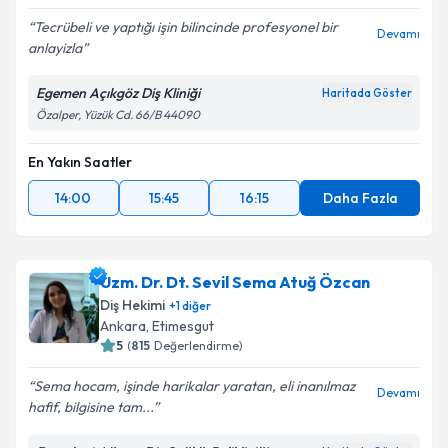
Tecrübeli ve yaptığı işin bilincinde profesyonel bir
Devamı
anlayizla
Egemen Açıkgöz Diş Kliniği
Haritada Göster
Özalper, Yüzük Cd. 66/B 44090
En Yakın Saatler
14:00
15:45
16:15
Daha Fazla
Uzm. Dr. Dt. Sevil Sema Atuğ Özcan
Diş Hekimi
+
1
diğer
Ankara
, Etimesgut
5
(
815
Değerlendirme)
Sema hocam, işinde harikalar yaratan, eli inanılmaz
Devamı
hafif, bilgisine tam...