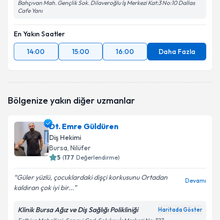
Bahçıvan Mah. Gençlik Sok. Dilaveroğlu İş Merkezi Kat:3 No:10 Dallas
Cafe Yanı
En Yakın Saatler
14:00
15:00
16:00
Daha Fazla
Bölgenize yakın diğer uzmanlar
Dt. Emre Güldüren
Diş Hekimi
Bursa
, Nilüfer
5
(
177
Değerlendirme)
Güler yüzlü, çocuklardaki dişçi korkusunu Ortadan
Devamı
kaldıran çok iyi bir...
Klinik Bursa Ağız ve Diş Sağlığı Polikliniği
Haritada Göster