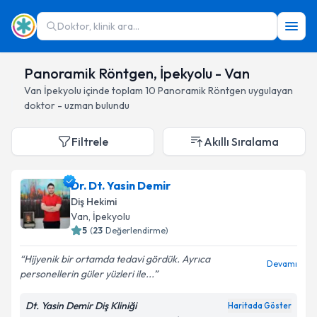
Doktor, klinik ara...
Panoramik Röntgen, İpekyolu - Van
Van
İpekyolu
içinde toplam
10
Panoramik Röntgen
uygulayan
doktor - uzman bulundu
Filtrele
Akıllı Sıralama
Dr. Dt. Yasin Demir
Diş Hekimi
Van
, İpekyolu
5
(
23
Değerlendirme)
Hijyenik bir ortamda tedavi gördük. Ayrıca
Devamı
personellerin güler yüzleri ile...
Dt. Yasin Demir Diş Kliniği
Haritada Göster