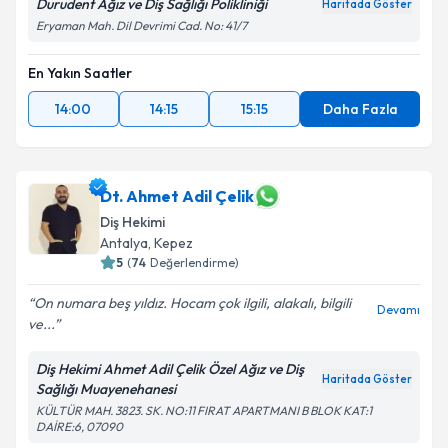
Durudent Ağız ve Diş Sağlığı Polikliniği
Haritada Göster
Eryaman Mah. Dil Devrimi Cad. No: 41/7
En Yakın Saatler
14:00
14:15
15:15
Daha Fazla
Dt. Ahmet Adil Çelik
Diş Hekimi
Antalya
, Kepez
5
(
74
Değerlendirme)
On numara beş yıldız. Hocam çok ilgili, alakalı, bilgili
Devamı
ve...
Diş Hekimi Ahmet Adil Çelik Özel Ağız ve Diş
Haritada Göster
Sağlığı Muayenehanesi
KÜLTÜR MAH. 3823. SK. NO:11 FIRAT APARTMANI B BLOK KAT:1
DAİRE:6, 07090