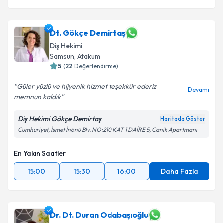
Dt. Gökçe Demirtaş
Diş Hekimi
Samsun
, Atakum
5
(
22
Değerlendirme)
Güler yüzlü ve hijyenik hizmet teşekkür ederiz
Devamı
memnun kaldık
Diş Hekimi Gökçe Demirtaş
Haritada Göster
Cumhuriyet, İsmet İnönü Blv. NO:210 KAT 1 DAİRE 5, Canik Apartmanı
En Yakın Saatler
15:00
15:30
16:00
Daha Fazla
Dr. Dt. Duran Odabaşıoğlu