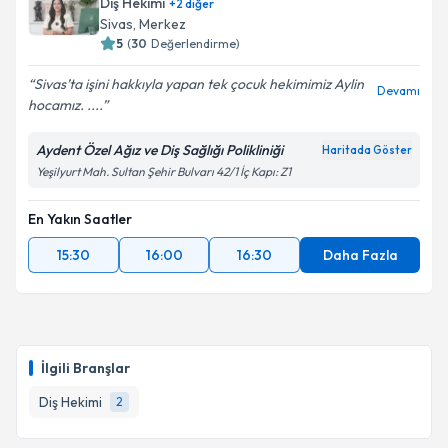
Diş Hekimi
+
2
diğer
Sivas
, Merkez
5
(
30
Değerlendirme)
Sivas’ta işini hakkıyla yapan tek çocuk hekimimiz Aylin
Devamı
hocamız. ....
Aydent Özel Ağız ve Diş Sağlığı Polikliniği
Haritada Göster
Yeşilyurt Mah. Sultan Şehir Bulvarı 42/1 İç Kapı: Z1
En Yakın Saatler
15:30
16:00
16:30
Daha Fazla
İlgili Branşlar
Diş Hekimi
2