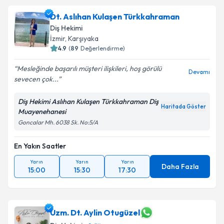
Dt. Aslıhan Kulaşen Türkkahraman
Diş Hekimi
İzmir
, Karşıyaka
4.9
(
89
Değerlendirme)
Mesleğinde başarılı müşteri ilişkileri, hoş görülü
Devamı
sevecen çok...
Diş Hekimi Aslıhan Kulaşen Türkkahraman Diş
Haritada Göster
Muayenehanesi
Goncalar Mh. 6038 Sk. No:5/A
En Yakın Saatler
Yarın
Yarın
Yarın
Daha Fazla
15:00
15:30
17:30
Uzm. Dt. Aylin Otugüzel