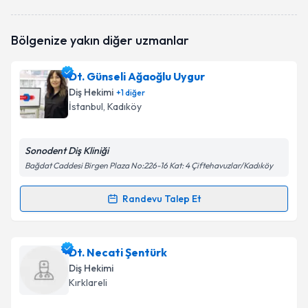
Dt. İbrahim Türker Öztutar
için randevu takvimi
Bölgenize yakın diğer uzmanlar
talebi oluşturun. Size bu uzmandan randevu almanız
için bir takvim hazırlandığında e-posta ile
bilgilendireceğiz.
Dt. Günseli Ağaoğlu Uygur
Diş Hekimi
+
1
diğer
E-posta Adresiniz
İstanbul
, Kadıköy
Sonodent Diş Kliniği
Kişisel verilerimin işlenmesine ilişkin
Aydınlatma
Bağdat Caddesi Birgen Plaza No:226-16 Kat: 4 Çiftehavuzlar/Kadıköy
Metni
'ni okudum ve kişisel verilerimin belirtilen
kapsamda işlenmesini kabul ediyorum.
Randevu Talep Et
Randevu Takvimi Talebi
Takvim Talebini Gönder
Dt. Günseli Ağaoğlu Uygur
için randevu takvimi
Dt. Necati Şentürk
talebi oluşturun. Size bu uzmandan randevu almanız
Diş Hekimi
için bir takvim hazırlandığında e-posta ile
Kırklareli
bilgilendireceğiz.