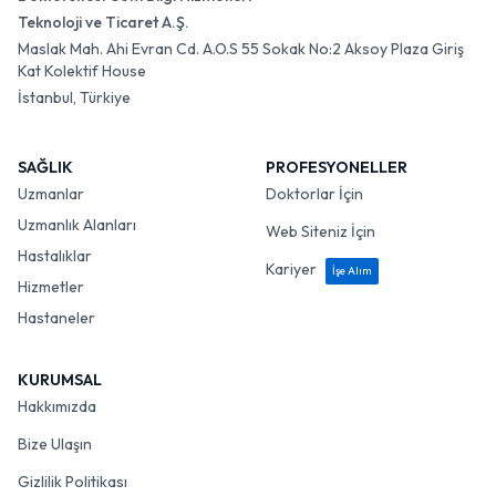
Teknoloji ve Ticaret A.Ş.
Maslak Mah. Ahi Evran Cd. A.O.S 55 Sokak No:2 Aksoy Plaza Giriş
Kat Kolektif House
İstanbul, Türkiye
SAĞLIK
PROFESYONELLER
Uzmanlar
Doktorlar İçin
Uzmanlık Alanları
Web Siteniz İçin
Hastalıklar
Kariyer
İşe Alım
Hizmetler
Hastaneler
KURUMSAL
Hakkımızda
Bize Ulaşın
Gizlilik Politikası