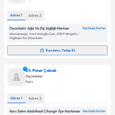
E-posta Adresiniz
Adres
1
Adres
2
Dıyarbakir Ağiz Ve Dış Sağliği Merkezı
Haritada Göster
Kişisel verilerimin işlenmesine ilişkin
Aydınlatma
İskenderpaşa, Yusuf Azizoğlu Cad., 21300 Yenişehir /
Metni
'ni okudum ve kişisel verilerimin belirtilen
Dağkapı/Sur/Diyarbakır
kapsamda işlenmesini kabul ediyorum.
Randevu Talep Et
Randevu Takvimi Talebi
Takvim Talebini Gönder
Dt. Cıhad Yıldız
için randevu takvimi talebi oluşturun.
Dt. Pınar Çabak
Size bu uzmandan randevu almanız için bir takvim
Diş Hekimi
hazırlandığında e-posta ile bilgilendireceğiz.
Kars
E-posta Adresiniz
Adres
1
Adres
2
Kars Selım Abdulhadi Cihangir İlçe Hastanesı
Haritada Göster