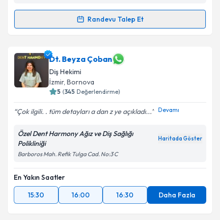
Kişisel verilerimin işlenmesine ilişkin
Aydınlatma
Metni
'ni okudum ve kişisel verilerimin belirtilen
Randevu Talep Et
kapsamda işlenmesini kabul ediyorum.
Randevu Takvimi Talebi
Takvim Talebini Gönder
Dt. Pınar Çabak
için randevu takvimi talebi oluşturun.
Dt. Beyza Çoban
Size bu uzmandan randevu almanız için bir takvim
Diş Hekimi
hazırlandığında e-posta ile bilgilendireceğiz.
İzmir
, Bornova
5
(
345
Değerlendirme)
E-posta Adresiniz
Devamı
Çok ilgili. . tüm detayları a dan z ye açıkladı...
Özel Dent Harmony Ağız ve Diş Sağlığı
Haritada Göster
Polikliniği
Kişisel verilerimin işlenmesine ilişkin
Aydınlatma
Metni
'ni okudum ve kişisel verilerimin belirtilen
Barboros Mah. Refik Tulga Cad. No:3 C
kapsamda işlenmesini kabul ediyorum.
En Yakın Saatler
Takvim Talebini Gönder
15:30
16:00
16:30
Daha Fazla