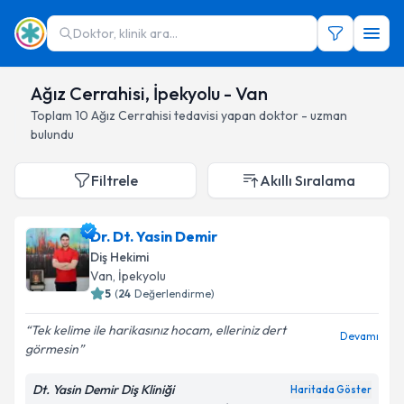
Doktor, klinik ara...
Ağız Cerrahisi, İpekyolu - Van
Toplam
10
Ağız Cerrahisi
tedavisi yapan doktor - uzman
bulundu
Filtrele
Akıllı Sıralama
Dr. Dt. Yasin Demir
Diş Hekimi
Van
, İpekyolu
5
(
24
Değerlendirme)
Tek kelime ile harikasınız hocam, elleriniz dert
Devamı
görmesin
Dt. Yasin Demir Diş Kliniği
Haritada Göster