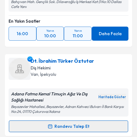
Bahçıvan Mah. Gençlik Sok. Dilaveroğlu İş Merkezi Kat:3 No:10 Dallas
Cafe Yanı
En Yakın Saatler
Yarın
Yarın
16:00
Daha Fazla
10:00
11:00
Dt. İbrahim Türker Öztutar
Diş Hekimi
Van
, İpekyolu
Adana Fatma Kemal Timuçin Ağız Ve Dış
Haritada Göster
Sağlığı Hastanesi
Beyazevler Mahallesi, Beyazevler, Adnan Kahveci Bulvarı İl Bank Karşısı
No:24, 01170 Çukurova/Adana
Randevu Talep Et
Randevu Takvimi Talebi