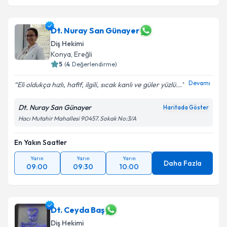
Dt. Nuray San Günayer
Diş Hekimi
Konya
, Ereğli
5
(
4
Değerlendirme)
Devamı
Eli oldukça hızlı, hafif, ilgili, sıcak kanlı ve güler yüzlü...
Dt. Nuray San Günayer
Haritada Göster
Hacı Mutahir Mahallesi 90457. Sokak No:3/A
En Yakın Saatler
Yarın
Yarın
Yarın
Daha Fazla
09:00
09:30
10:00
Dt. Ceyda Baş
Diş Hekimi