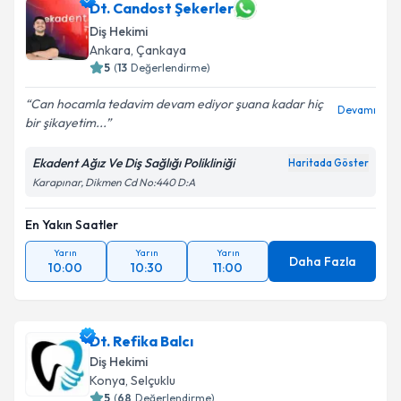
Dt. Candost Şekerler
Diş Hekimi
Ankara
, Çankaya
5
(
13
Değerlendirme)
Can hocamla tedavim devam ediyor şuana kadar hiç
Devamı
bir şikayetim...
Ekadent Ağız Ve Diş Sağlığı Polikliniği
Haritada Göster
Karapınar, Dikmen Cd No:440 D:A
En Yakın Saatler
Yarın
Yarın
Yarın
Daha Fazla
10:00
10:30
11:00
Dt. Refika Balcı
Diş Hekimi
Konya
, Selçuklu
5
(
68
Değerlendirme)