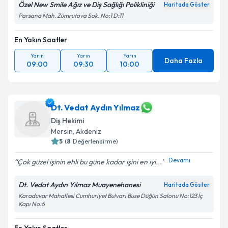
Özel New Smile Ağız ve Diş Sağlığı Polikliniği
Haritada Göster
Parsana Mah. Zümrütova Sok. No:1 D:11
En Yakın Saatler
Yarın
Yarın
Yarın
Daha Fazla
09:00
09:30
10:00
Dt. Vedat Aydın Yılmaz
Diş Hekimi
Mersin
, Akdeniz
5
(
8
Değerlendirme)
Devamı
Çok güzel işinin ehli bu güne kadar işini en iyi...
Dt. Vedat Aydın Yılmaz Muayenehanesi
Haritada Göster
Karaduvar Mahallesi Cumhuriyet Bulvarı Buse Düğün Salonu No:123 İç
Kapı No:6