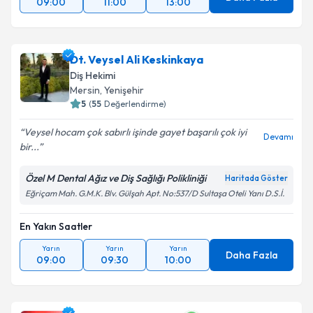
09:00
11:00
13:00
Dt. Veysel Ali Keskinkaya
Diş Hekimi
Mersin
, Yenişehir
5
(
55
Değerlendirme)
Veysel hocam çok sabırlı işinde gayet başarılı çok iyi
Devamı
bir...
Özel M Dental Ağız ve Diş Sağlığı Polikliniği
Haritada Göster
Eğriçam Mah. G.M.K. Blv. Gülşah Apt. No:537/D Sultaşa Oteli Yanı D.S.İ.
En Yakın Saatler
Yarın
Yarın
Yarın
Daha Fazla
09:00
09:30
10:00