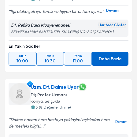
Devamı
İlgi alaka çok iyi. Temiz ve hijyen bir ortam aynı...
Dt. Refika Balcı Muayenehanesi
Haritada Göster
BEYHEKİM MAH. BAHTIGÜZEL SK. 1.GİRİŞ NO: 2 C İÇ KAPI NO: 1
En Yakın Saatler
Yarın
Yarın
Yarın
Daha Fazla
10:00
10:30
11:00
Uzm. Dt. Daime Uyar
Diş Protez Uzmanı
Konya
, Selçuklu
5
(
8
Değerlendirme)
Daime hocam hem hastaya yaklaşimi açisindan hem
Devamı
de mesleki bilgisi...