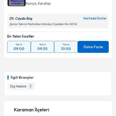
Konya
, Karatay
Dt. Ceyda Baş
Haritada Göster
Şemsi Tebrizi Mahallesi İstanbul Caddesi No:149/A
En Yakın Saatler
Yarın
Yarın
Yarın
Daha Fazla
09:00
09:30
10:00
İlgili Branşlar
Diş Hekimi
1
Karaman İlçeleri