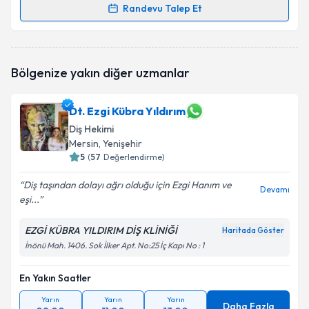
Randevu Talep Et
Randevu Takvimi Talebi
Dt. Mehmet Çelik
için randevu takvimi talebi
Bölgenize yakın diğer uzmanlar
oluşturun. Size bu uzmandan randevu almanız için bir
takvim hazırlandığında e-posta ile bilgilendireceğiz.
Dt. Ezgi Kübra Yıldırım
E-posta Adresiniz
Diş Hekimi
Mersin
, Yenişehir
5
(
57
Değerlendirme)
Kişisel verilerimin işlenmesine ilişkin
Aydınlatma
Diş taşından dolayı ağrı olduğu için Ezgi Hanım ve
Devamı
Metni
'ni okudum ve kişisel verilerimin belirtilen
eşi...
kapsamda işlenmesini kabul ediyorum.
EZGİ KÜBRA YILDIRIM DİŞ KLİNİĞİ
Haritada Göster
İnönü Mah. 1406. Sok İlker Apt. No:25 İç Kapı No : 1
Takvim Talebini Gönder
En Yakın Saatler
Yarın
Yarın
Yarın
Daha Fazla