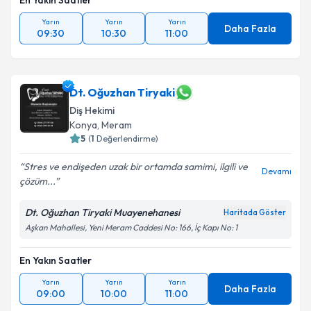
En Yakın Saatler
Yarın
Yarın
Yarın
Daha Fazla
09:30
10:30
11:00
Dt. Oğuzhan Tiryaki
Diş Hekimi
Konya
, Meram
5
(
1
Değerlendirme)
Stres ve endişeden uzak bir ortamda samimi, ilgili ve
Devamı
çözüm...
Dt. Oğuzhan Tiryaki Muayenehanesi
Haritada Göster
Aşkan Mahallesi, Yeni Meram Caddesi No: 166, İç Kapı No: 1
En Yakın Saatler
Yarın
Yarın
Yarın
Daha Fazla
09:00
10:00
11:00