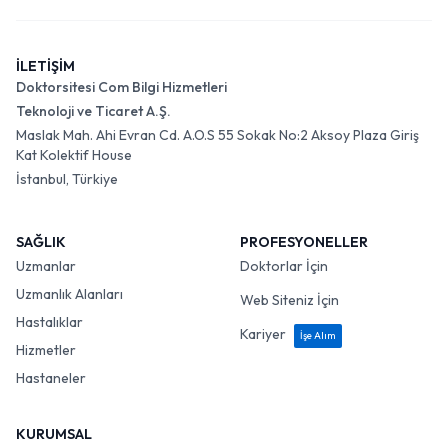
İLETİŞİM
Doktorsitesi Com Bilgi Hizmetleri
Teknoloji ve Ticaret A.Ş.
Maslak Mah. Ahi Evran Cd. A.O.S 55 Sokak No:2 Aksoy Plaza Giriş
Kat Kolektif House
İstanbul, Türkiye
SAĞLIK
PROFESYONELLER
Uzmanlar
Doktorlar İçin
Uzmanlık Alanları
Web Siteniz İçin
Hastalıklar
Kariyer
İşe Alım
Hizmetler
Hastaneler
KURUMSAL