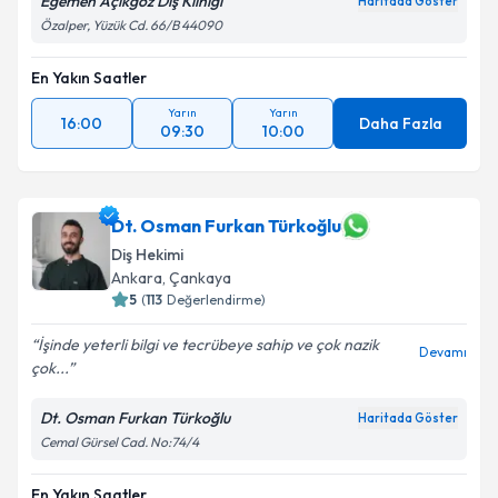
Egemen Açıkgöz Diş Kliniği
Haritada Göster
Özalper, Yüzük Cd. 66/B 44090
En Yakın Saatler
Yarın
Yarın
16:00
Daha Fazla
09:30
10:00
Dt. Osman Furkan Türkoğlu
Diş Hekimi
Ankara
, Çankaya
5
(
113
Değerlendirme)
İşinde yeterli bilgi ve tecrübeye sahip ve çok nazik
Devamı
çok...
Dt. Osman Furkan Türkoğlu
Haritada Göster
Cemal Gürsel Cad. No:74/4
En Yakın Saatler