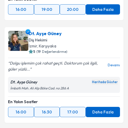
16:00
19:00
20:00
Daha Fazla
Dt. Ayşe Güney
Diş Hekimi
İzmir
, Karşıyaka
5
(
19
Değerlendirme)
Dolgu işlemim çok rahat geçti. Doktorum çok ilgili,
Devamı
güler yüzlü...
Dt. Ayşe Güney
Haritada Göster
İmbatlı Mah. Ali Alp Böke Cad. no 286 A
En Yakın Saatler
16:00
16:30
17:00
Daha Fazla