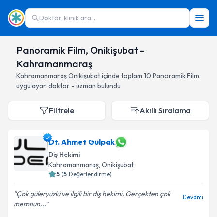
Doktor, klinik ara...
Panoramik Film, Onikişubat -
Kahramanmaraş
Kahramanmaraş
Onikişubat
içinde toplam
10
Panoramik Film
uygulayan doktor - uzman bulundu
Filtrele
Akıllı Sıralama
Dt. Ahmet Gülpak
Diş Hekimi
Kahramanmaraş
, Onikişubat
5
(
5
Değerlendirme)
Çok güleryüzlü ve ilgili bir diş hekimi. Gerçekten çok
Devamı
memnun...