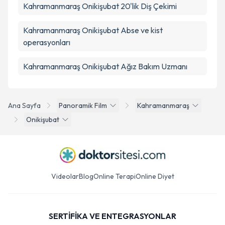
Kahramanmaraş Onikişubat 20'lik Diş Çekimi
Kahramanmaraş Onikişubat Abse ve kist
operasyonları
Kahramanmaraş Onikişubat Ağız Bakım Uzmanı
Ana Sayfa
Panoramik Film
Kahramanmaraş
Onikişubat
Videolar
Blog
Online Terapi
Online Diyet
SERTİFİKA VE ENTEGRASYONLAR