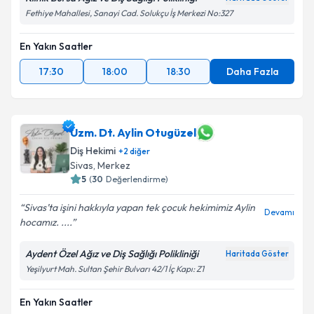
Fethiye Mahallesi, Sanayi Cad. Solukçu İş Merkezi No:327
En Yakın Saatler
17:30
18:00
18:30
Daha Fazla
Uzm. Dt. Aylin Otugüzel
Diş Hekimi
+
2
diğer
Sivas
, Merkez
5
(
30
Değerlendirme)
Sivas’ta işini hakkıyla yapan tek çocuk hekimimiz Aylin
Devamı
hocamız. ....
Aydent Özel Ağız ve Diş Sağlığı Polikliniği
Haritada Göster
Yeşilyurt Mah. Sultan Şehir Bulvarı 42/1 İç Kapı: Z1
En Yakın Saatler