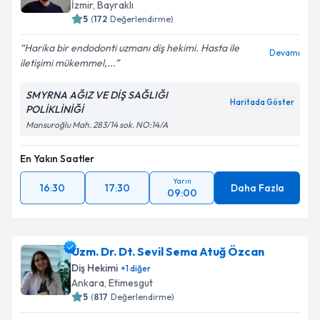
İzmir
, Bayraklı
5
(
172
Değerlendirme)
Harika bir endodonti uzmanı diş hekimi. Hasta ile
Devamı
iletişimi mükemmel,...
SMYRNA AĞIZ VE DİŞ SAĞLIĞI
Haritada Göster
POLİKLİNİĞİ
Mansuroğlu Mah. 283/14 sok. NO:14/A
En Yakın Saatler
Yarın
16:30
17:30
Daha Fazla
09:00
Uzm. Dr. Dt. Sevil Sema Atuğ Özcan
Diş Hekimi
+
1
diğer
Ankara
, Etimesgut
5
(
817
Değerlendirme)