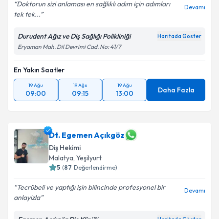
Doktorun sizi anlaması en sağlıklı adım için adımları
Devamı
tek tek...
Durudent Ağız ve Diş Sağlığı Polikliniği
Haritada Göster
Eryaman Mah. Dil Devrimi Cad. No: 41/7
En Yakın Saatler
19 Ağu
19 Ağu
19 Ağu
Daha Fazla
09:00
09:15
13:00
Dt. Egemen Açıkgöz
Diş Hekimi
Malatya
, Yeşilyurt
5
(
87
Değerlendirme)
Tecrübeli ve yaptığı işin bilincinde profesyonel bir
Devamı
anlayizla