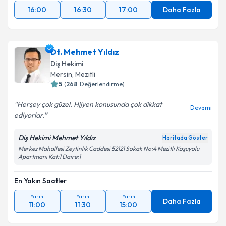
16:00
16:30
17:00
Daha Fazla
Dt. Mehmet Yıldız
Diş Hekimi
Mersin
, Mezitli
5
(
268
Değerlendirme)
Herşey çok güzel. Hijyen konusunda çok dikkat
Devamı
ediyorlar.
Diş Hekimi Mehmet Yıldız
Haritada Göster
Merkez Mahallesi Zeytinlik Caddesi 52121 Sokak No:4 Mezitli Koşuyolu
Apartmanı Kat:1 Daire:1
En Yakın Saatler
Yarın
Yarın
Yarın
Daha Fazla
11:00
11:30
15:00