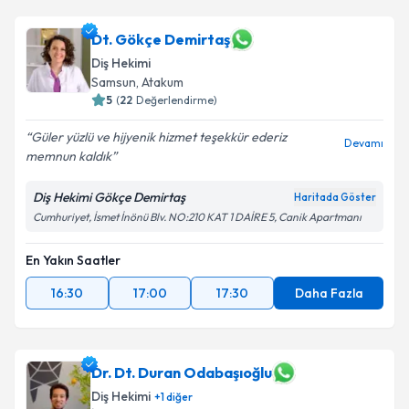
Dt. Gökçe Demirtaş
Diş Hekimi
Samsun
, Atakum
5
(
22
Değerlendirme)
Güler yüzlü ve hijyenik hizmet teşekkür ederiz
Devamı
memnun kaldık
Diş Hekimi Gökçe Demirtaş
Haritada Göster
Cumhuriyet, İsmet İnönü Blv. NO:210 KAT 1 DAİRE 5, Canik Apartmanı
En Yakın Saatler
16:30
17:00
17:30
Daha Fazla
Dr. Dt. Duran Odabaşıoğlu
Diş Hekimi
+
1
diğer