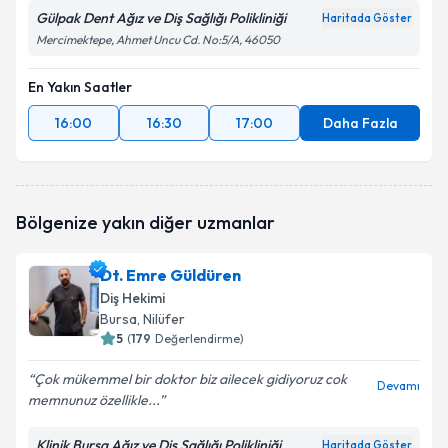
Gülpak Dent Ağız ve Diş Sağlığı Polikliniği
Haritada Göster
Mercimektepe, Ahmet Uncu Cd. No:5/A, 46050
En Yakın Saatler
16:00
16:30
17:00
Daha Fazla
Bölgenize yakın diğer uzmanlar
Dt. Emre Güldüren
Diş Hekimi
Bursa
, Nilüfer
5
(
179
Değerlendirme)
Çok mükemmel bir doktor biz ailecek gidiyoruz cok
Devamı
memnunuz özellikle...
Klinik Bursa Ağız ve Diş Sağlığı Polikliniği
Haritada Göster