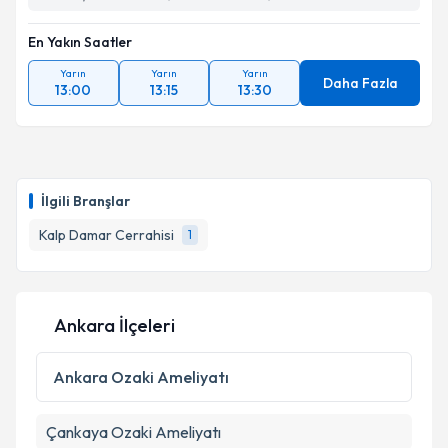
En Yakın Saatler
Yarın
Yarın
Yarın
Daha Fazla
13:00
13:15
13:30
İlgili Branşlar
Kalp Damar Cerrahisi
1
Ankara İlçeleri
Ankara
Ozaki Ameliyatı
Çankaya
Ozaki Ameliyatı