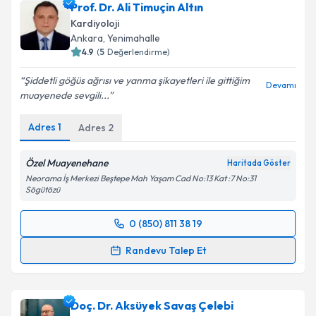
Prof. Dr. Ali Timuçin Altın
Kardiyoloji
Ankara
, Yenimahalle
4.9
(
5
Değerlendirme)
Şiddetli göğüs ağrısı ve yanma şikayetleri ile gittiğim
Devamı
muayenede sevgili...
Adres
1
Adres
2
Özel Muayenehane
Haritada Göster
Neorama İş Merkezi Beştepe Mah Yaşam Cad No:13 Kat :7 No:31
Sögütözü
0 (850) 811 38 19
Randevu Takvimi Talebi
Randevu Talep Et
Prof. Dr. Ali Timuçin Altın
için randevu takvimi talebi
oluşturun. Size bu uzmandan randevu almanız için bir
Doç. Dr. Aksüyek Savaş Çelebi
takvim hazırlandığında e-posta ile bilgilendireceğiz.