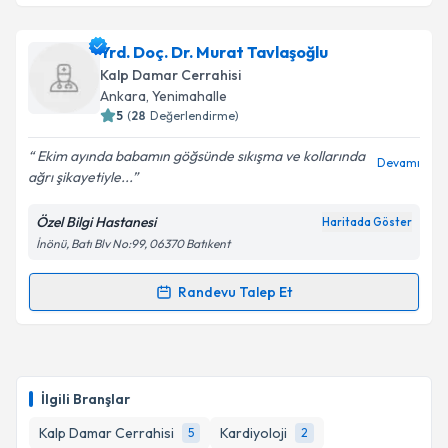
Takvim Talebini Gönder
Uzm. Dr. Emin Göksel Ergül
için randevu takvimi
Yrd. Doç. Dr. Murat Tavlaşoğlu
talebi oluşturun. Size bu uzmandan randevu almanız
Kalp Damar Cerrahisi
için bir takvim hazırlandığında e-posta ile
Ankara
, Yenimahalle
bilgilendireceğiz.
5
(
28
Değerlendirme)
E-posta Adresiniz
Ekim ayında babamın göğsünde sıkışma ve kollarında
Devamı
ağrı şikayetiyle...
Özel Bilgi Hastanesi
Haritada Göster
İnönü, Batı Blv No:99, 06370 Batıkent
Kişisel verilerimin işlenmesine ilişkin
Aydınlatma
Metni
'ni okudum ve kişisel verilerimin belirtilen
kapsamda işlenmesini kabul ediyorum.
Randevu Talep Et
Randevu Takvimi Talebi
Takvim Talebini Gönder
Yrd. Doç. Dr. Murat Tavlaşoğlu
için randevu takvimi
talebi oluşturun. Size bu uzmandan randevu almanız
İlgili Branşlar
için bir takvim hazırlandığında e-posta ile
bilgilendireceğiz.
Kalp Damar Cerrahisi
Kardiyoloji
5
2