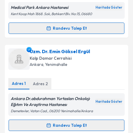
Medical Park Ankara Hastanesi
Haritada Göster
Kent Koop Mah 1868. Sok, Batıkent Blv. No:15, 06680
Kişisel verilerimin işlenmesine ilişkin
Aydınlatma
Metni
'ni okudum ve kişisel verilerimin belirtilen
kapsamda işlenmesini kabul ediyorum.
Randevu Talep Et
Randevu Takvimi Talebi
Takvim Talebini Gönder
Prof. Dr. Refik Taşöz
için randevu takvimi talebi
Uzm. Dr. Emin Göksel Ergül
oluşturun. Size bu uzmandan randevu almanız için bir
Kalp Damar Cerrahisi
takvim hazırlandığında e-posta ile bilgilendireceğiz.
Ankara
, Yenimahalle
E-posta Adresiniz
Adres
1
Adres
2
Ankara Dr.abdurahman Yurtaslan Onkolojı
Haritada Göster
Kişisel verilerimin işlenmesine ilişkin
Aydınlatma
Eğıtım Ve Araştirma Hastanesı
Metni
'ni okudum ve kişisel verilerimin belirtilen
Demetevler, Vatan Cad., 06200 Yenimahalle/Ankara
kapsamda işlenmesini kabul ediyorum.
Randevu Talep Et
Randevu Takvimi Talebi