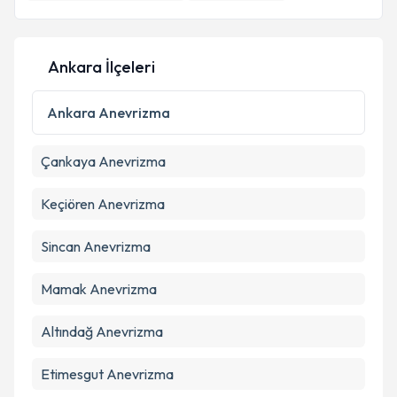
E-posta Adresiniz
Ankara İlçeleri
Kişisel verilerimin işlenmesine ilişkin
Aydınlatma
Ankara
Anevrizma
Metni
'ni okudum ve kişisel verilerimin belirtilen
kapsamda işlenmesini kabul ediyorum.
Çankaya
Anevrizma
Takvim Talebini Gönder
Keçiören
Anevrizma
Sincan
Anevrizma
Mamak
Anevrizma
Altındağ
Anevrizma
Etimesgut
Anevrizma