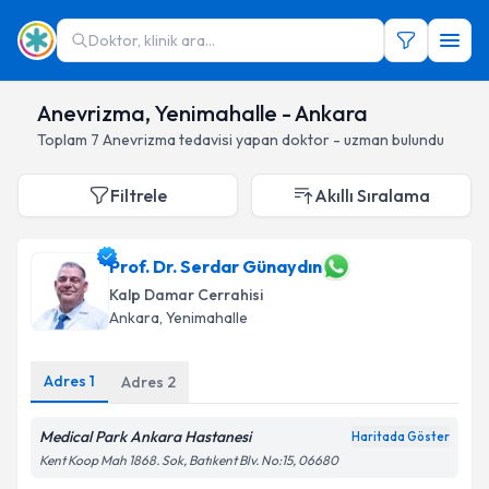
Doktor, klinik ara...
Anevrizma, Yenimahalle - Ankara
Toplam
7
Anevrizma
tedavisi yapan doktor - uzman bulundu
Filtrele
Akıllı Sıralama
Prof. Dr. Serdar Günaydın
Kalp Damar Cerrahisi
Ankara
, Yenimahalle
Adres
1
Adres
2
Medical Park Ankara Hastanesi
Haritada Göster
Kent Koop Mah 1868. Sok, Batıkent Blv. No:15, 06680