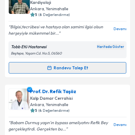
Kardiyoloji
E-posta Adresiniz
Ankara
, Yenimahalle
5
(
6
Değerlendirme)
Bilgisi,tecrübesi ve hastaya olan samimi ilgisi olsun
Devamı
herşeyiyle mükemmel bir...
Kişisel verilerimin işlenmesine ilişkin
Aydınlatma
Metni
'ni okudum ve kişisel verilerimin belirtilen
Tobb Etü Hastanesi
Haritada Göster
kapsamda işlenmesini kabul ediyorum.
Beştepe, Yaşam Cd. No:5, 06560
Takvim Talebini Gönder
Randevu Talep Et
Randevu Takvimi Talebi
Doç. Dr. Aksüyek Savaş Çelebi
için randevu takvimi
Prof. Dr. Refik Taşöz
talebi oluşturun. Size bu uzmandan randevu almanız
Kalp Damar Cerrahisi
için bir takvim hazırlandığında e-posta ile
Ankara
, Yenimahalle
bilgilendireceğiz.
5
(
4
Değerlendirme)
E-posta Adresiniz
Babam Durmuş yaşın’ın bypass ameliyatını Refik Bey
Devamı
gerçekleştirdi. Gerçekten bu...