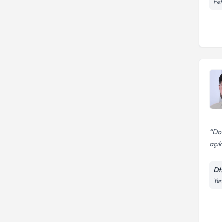
Fet
Dok
açık
Dt.
Yen