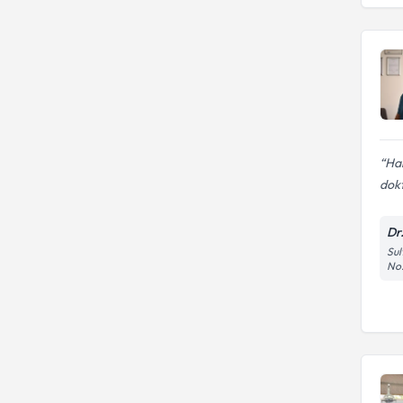
Har
dokt
Dr
Sul
No: