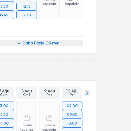
kapalıdır
kapalıdır
13:30
12:15
13:45
12:30
Daha Fazla Göster
7 Ağu
8 Ağu
9 Ağu
10 Ağu
Cum
Cmt
Paz
Pzt
13:00
09:00
13:30
09:30
14:00
10:00
Takvim
Takvim
kapalıdır
kapalıdır