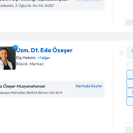
ükbalıklı, 3. Oğuz Sk. No:1/A, 16250
Uzm. Dt. Eda Özeşer
Diş Hekimi
+
1
diğer
Bilecik
, Merkez
a Özeşer Muayenehanesi
Haritada Göster
ipaşa Mahallesi Atatürk Bulvarı No:16/4