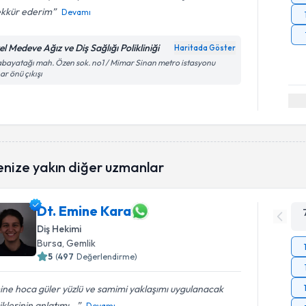
ekkür ederim
Devamı
l Medeve Ağız ve Diş Sağlığı Polikliniği
Haritada Göster
bayatağı mah. Özen sok. no1 / Mimar Sinan metro istasyonu
ar önü çıkışı
enize yakın diğer uzmanlar
Dt. Emine Kara
Diş Hekimi
Bursa
, Gemlik
5
(
497
Değerlendirme)
ne hoca güler yüzlü ve samimi yaklaşımı uygulanacak
iklerinin anlatımı...
Devamı