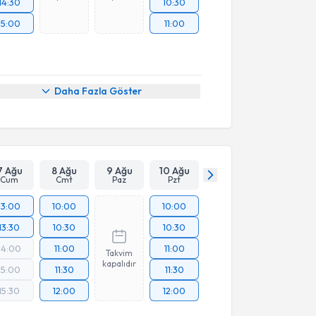
14:30
10:30
15:00
11:00
Daha Fazla Göster
7 Ağu
8 Ağu
9 Ağu
10 Ağu
Cum
Cmt
Paz
Pzt
13:00
10:00
10:00
13:30
10:30
10:30
14:00
11:00
11:00
Takvim
kapalıdır
15:00
11:30
11:30
15:30
12:00
12:00