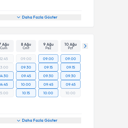
Daha Fazla Göster
7 Ağu
8 Ağu
9 Ağu
10 Ağu
Cum
Cmt
Paz
Pzt
12:45
09:00
09:00
09:00
13:00
09:30
09:15
09:15
14:30
09:45
09:30
09:30
14:45
10:00
09:45
09:45
15:00
10:15
10:00
10:00
Daha Fazla Göster