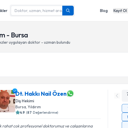
ikler
Blog
Kayıt Ol
ım - Bursa
ezler
uygulayan doktor - uzman bulundu
Dt. Hakkı Nail Özen
Diş Hekimi
Bursa
, Yıldırım
4.9
(
87
Değerlendirme)
 rahat cok profesyonel doktorumuz ve calışanlarına