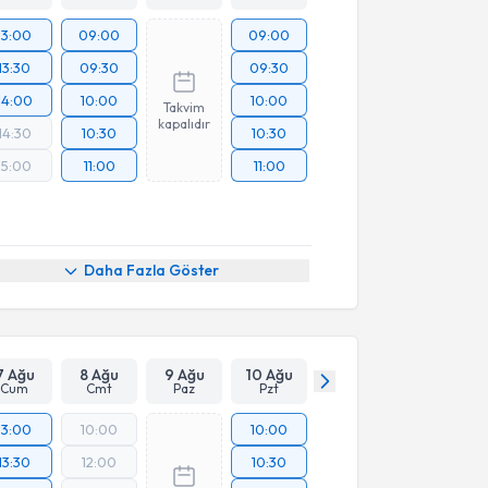
13:00
09:00
09:00
13:30
09:30
09:30
14:00
10:00
10:00
Takvim
kapalıdır
14:30
10:30
10:30
15:00
11:00
11:00
Daha Fazla Göster
7 Ağu
8 Ağu
9 Ağu
10 Ağu
Cum
Cmt
Paz
Pzt
13:00
10:00
10:00
13:30
12:00
10:30