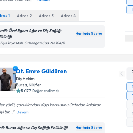
dres
1
Adres
2
Adres
3
Adres
4
mlik Özel Egem Ağız ve Diş Sağlığı
Haritada Göster
ikliniği
 Ziya kaya Mah. Orhangazi Cad. No 104/B
Dt. Emre Güldüren
Diş Hekimi
Bursa
, Nilüfer
5
(
177
Değerlendirme)
er yüzlü, çocuklardaki dişçi korkusunu Ortadan kaldıran
yi bir...
Devamı
nik Bursa Ağız ve Diş Sağlığı Polikliniği
Haritada Göster