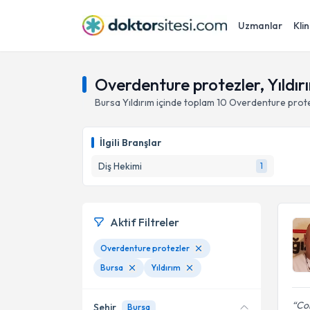
Uzmanlar
Klin
Overdenture protezler, Yıldır
Bursa
Yıldırım
içinde toplam
10
Overdenture prot
İlgili Branşlar
Diş Hekimi
1
Aktif Filtreler
Overdenture protezler
Bursa
Yıldırım
Cok
Şehir
Bursa