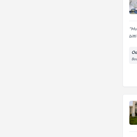
Muh
bitti
Od
Bos