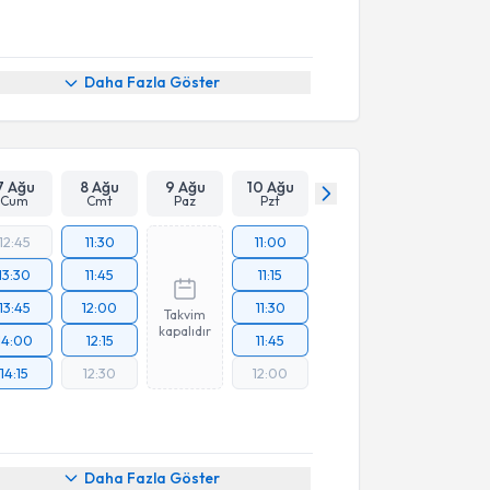
Daha Fazla Göster
7 Ağu
8 Ağu
9 Ağu
10 Ağu
Cum
Cmt
Paz
Pzt
12:45
11:30
11:00
13:30
11:45
11:15
13:45
12:00
11:30
Takvim
kapalıdır
14:00
12:15
11:45
14:15
12:30
12:00
Daha Fazla Göster