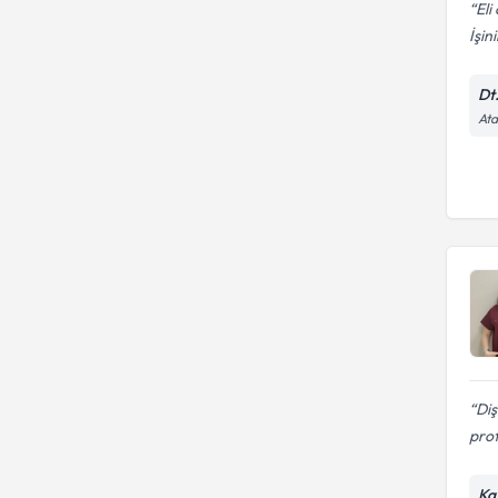
Eli
İşini
Dt
Ata
Diş
prof
Ka