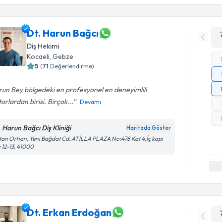
Dt. Harun Bağcı
Diş Hekimi
Kocaeli
, Gebze
5
(
71
Değerlendirme)
un Bey bölgedeki en profesyonel en deneyimlili
orlardan birisi. Birçok...
Devamı
. Harun Bağcı Diş Kliniği
Haritada Göster
tan Orhan, Yeni Bağdat Cd. ATİLLA PLAZA No:478 Kat 4,İç kapı
 12-13, 41000
Dt. Erkan Erdoğan