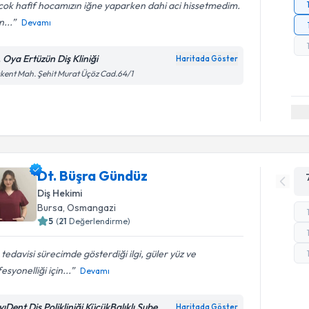
 cok hafif hocamızın iğne yaparken dahi aci hissetmedim.
n...
Devamı
. Oya Ertüzün Diş Kliniği
Haritada Göster
kent Mah. Şehit Murat Üçöz Cad.64/1
Dt. Büşra Gündüz
Diş Hekimi
Bursa
, Osmangazi
5
(
21
Değerlendirme)
 tedavisi sürecimde gösterdiği ilgi, güler yüz ve
esyonelliği için...
Devamı
yıDent Diş Polikliniği KüçükBalıklı Şube
Haritada Göster