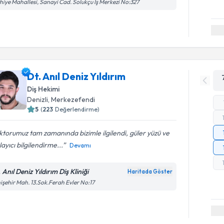
hiye Mahallesi, Sanayi Cad. Solukçu İş Merkezi No:327
Dt. Anıl Deniz Yıldırım
Diş Hekimi
Denizli
, Merkezefendi
5
(
223
Değerlendirme)
torumuz tam zamanında bizimle ilgilendi, güler yüzü ve
layıcı bilgilendirme...
Devamı
 Anıl Deniz Yıldırım Diş Kliniği
Haritada Göster
işehir Mah. 13.Sok.Ferah Evler No:17