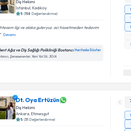
Diş Hekimi
İstanbul
, Kadıköy
5
(
158
Değerlendirme)
tesem ilgi ve alaka guleryuz. aci hissetmeden tedavim
Devamı
ent Ağız ve Diş Sağlığı Polikliniği Bostancı
Haritada Göster
tancı, Şenesenevler, Yeni Yol Sk. 30/A
Dt. Oya Ertüzün
Diş Hekimi
Ankara
, Etimesgut
5
(
31
Değerlendirme)