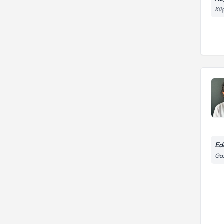
Küç
Ed
Gaz