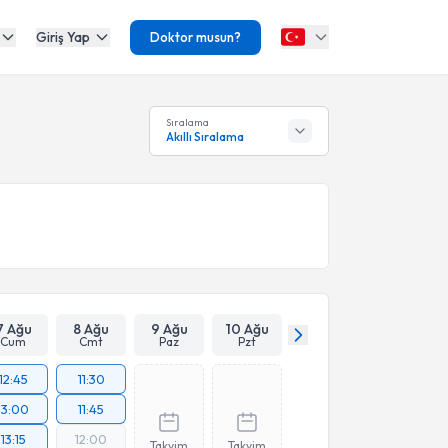
Giriş Yap
Doktor musun?
Sıralama
Akıllı Sıralama
7 Ağu
8 Ağu
9 Ağu
10 Ağu
Cum
Cmt
Paz
Pzt
12:45
11:30
13:00
11:45
13:15
12:00
Takvim
Takvim