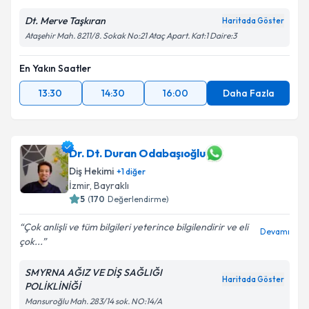
Dt. Merve Taşkıran
Haritada Göster
Ataşehir Mah. 8211/8. Sokak No:21 Ataç Apart. Kat:1 Daire:3
En Yakın Saatler
13:30
14:30
16:00
Daha Fazla
Dr. Dt. Duran Odabaşıoğlu
Diş Hekimi
+
1
diğer
İzmir
, Bayraklı
5
(
170
Değerlendirme)
Çok anlişli ve tüm bilgileri yeterince bilgilendirir ve eli
Devamı
çok...
SMYRNA AĞIZ VE DİŞ SAĞLIĞI
Haritada Göster
POLİKLİNİĞİ
Mansuroğlu Mah. 283/14 sok. NO:14/A