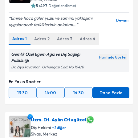
5
(
497
Değerlendirme)
Emine hoca güler yüzlü ve samimi yaklaşımı
Devamı
uygulanacak tetkiklerinin anlatımı...
Adres
1
Adres
2
Adres
3
Adres
4
Gemlik Özel Egem Ağız ve Diş Sağlığı
Haritada Göster
Polikliniği
Dr. Ziya kaya Mah. Orhangazi Cad. No 104/B
En Yakın Saatler
13:30
14:00
14:30
Daha Fazla
Uzm. Dt. Aylin Otugüzel
Diş Hekimi
+
2
diğer
Sivas
, Merkez