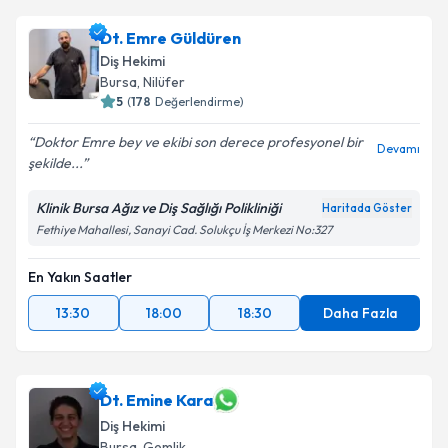
için bir takvim hazırlandığında e-posta ile
bilgilendireceğiz.
Dt. Emre Güldüren
Diş Hekimi
E-posta Adresiniz
Bursa
, Nilüfer
5
(
178
Değerlendirme)
Doktor Emre bey ve ekibi son derece profesyonel bir
Devamı
şekilde...
Kişisel verilerimin işlenmesine ilişkin
Aydınlatma
Metni
'ni okudum ve kişisel verilerimin belirtilen
kapsamda işlenmesini kabul ediyorum.
Klinik Bursa Ağız ve Diş Sağlığı Polikliniği
Haritada Göster
Fethiye Mahallesi, Sanayi Cad. Solukçu İş Merkezi No:327
Takvim Talebini Gönder
En Yakın Saatler
13:30
18:00
18:30
Daha Fazla
Dt. Emine Kara
Diş Hekimi
Bursa
, Gemlik