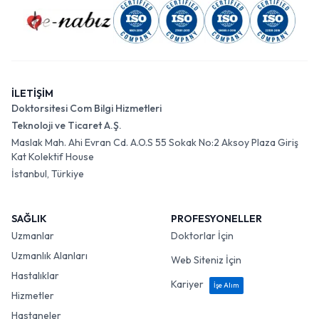
İLETİŞİM
Doktorsitesi Com Bilgi Hizmetleri
Teknoloji ve Ticaret A.Ş.
Maslak Mah. Ahi Evran Cd. A.O.S 55 Sokak No:2 Aksoy Plaza Giriş
Kat Kolektif House
İstanbul, Türkiye
SAĞLIK
PROFESYONELLER
Uzmanlar
Doktorlar İçin
Uzmanlık Alanları
Web Siteniz İçin
Hastalıklar
Kariyer
İşe Alım
Hizmetler
Hastaneler