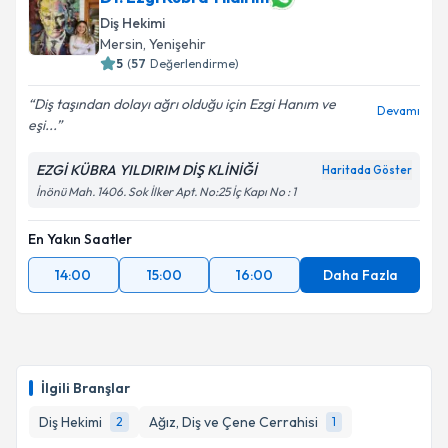
Diş Hekimi
Mersin
, Yenişehir
5
(
57
Değerlendirme)
Diş taşından dolayı ağrı olduğu için Ezgi Hanım ve
Devamı
eşi...
EZGİ KÜBRA YILDIRIM DİŞ KLİNİĞİ
Haritada Göster
İnönü Mah. 1406. Sok İlker Apt. No:25 İç Kapı No : 1
En Yakın Saatler
14:00
15:00
16:00
Daha Fazla
İlgili Branşlar
Diş Hekimi
Ağız, Diş ve Çene Cerrahisi
2
1