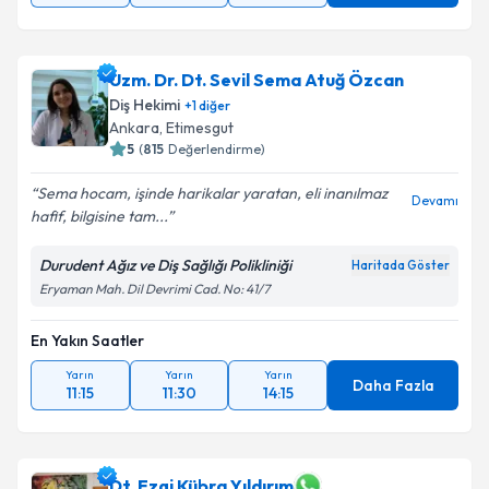
Uzm. Dr. Dt. Sevil Sema Atuğ Özcan
Diş Hekimi
+
1
diğer
Ankara
, Etimesgut
5
(
815
Değerlendirme)
Sema hocam, işinde harikalar yaratan, eli inanılmaz
Devamı
hafif, bilgisine tam...
Durudent Ağız ve Diş Sağlığı Polikliniği
Haritada Göster
Eryaman Mah. Dil Devrimi Cad. No: 41/7
En Yakın Saatler
Yarın
Yarın
Yarın
Daha Fazla
11:15
11:30
14:15
Dt. Ezgi Kübra Yıldırım