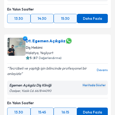
En Yakın Saatler
13:30
14:30
15:30
Daha Fazla
Dt. Egemen Açıkgöz
Diş Hekimi
Malatya
, Yeşilyurt
5
(
87
Değerlendirme)
Tecrübeli ve yaptığı işin bilincinde profesyonel bir
Devamı
anlayizla
Egemen Açıkgöz Diş Kliniği
Haritada Göster
Özalper, Yüzük Cd. 66/B 44090
En Yakın Saatler
13:30
15:45
16:15
Daha Fazla