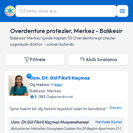
Doktor, klinik ara...
Overdenture protezler, Merkez - Balıkesir
Balıkesir
Merkez
içinde toplam
10
Overdenture protezler
uygulayan doktor - uzman bulundu
Filtrele
Akıllı Sıralama
Uzm. Dt. Gül Fikirli Kaçmaz
Diş Hekimi
+
1
diğer
Balıkesir
, Merkez
5
(
383
Değerlendirme)
Devamı
İşine hakim bir diş hekimi teşekkür ederim kendisine
Uzm. Dt.Gül Fikirli Kaçmaz Muayenehanesi
Haritada Göster
Bahçelievler Mahallesi Savaştepe Caddesi No:59 Begüm Apartmanı D:1