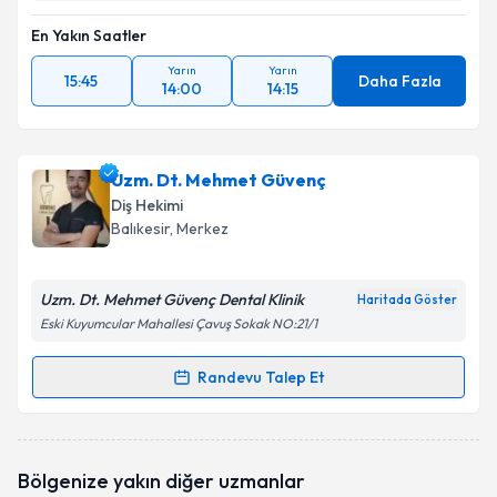
En Yakın Saatler
Yarın
Yarın
15:45
Daha Fazla
14:00
14:15
Uzm. Dt. Mehmet Güvenç
Diş Hekimi
Balıkesir
, Merkez
Uzm. Dt. Mehmet Güvenç Dental Klinik
Haritada Göster
Eski Kuyumcular Mahallesi Çavuş Sokak NO:21/1
Randevu Talep Et
Randevu Takvimi Talebi
Uzm. Dt. Mehmet Güvenç
için randevu takvimi
Bölgenize yakın diğer uzmanlar
talebi oluşturun. Size bu uzmandan randevu almanız