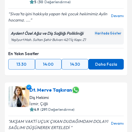
5
(
30
Değerlendirme)
Sivas’ta işini hakkıyla yapan tek çocuk hekimimiz Aylin
Devamı
hocamız. ....
Aydent Özel Ağız ve Diş Sağlığı Polikliniği
Haritada Göster
Yeşilyurt Mah. Sultan Şehir Bulvarı 42/1 İç Kapı: Z1
En Yakın Saatler
13:30
14:00
14:30
Daha Fazla
Dt. Merve Taşkıran
Diş Hekimi
İzmir
, Çiğli
4.9
(
291
Değerlendirme)
AKŞAM VAKTİ UÇUK ÇIKAN DUDAĞIMDAM DOLAYI
Devamı
SAĞLIMI DÜŞÜNEREK ERTELEDİ