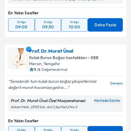
En Yakın Saatler
10 Ağu
10 Ağu
10 Ağu
Daha Fazla
09:00
09:30
10:00
Prof. Dr. Murat Ünal
Kulak Burun Boğaz hastalıkları - KBB
Mersin
,
Yenişehir
5
(
4
Değerlendirme)
Senelerdir tum kulak burun boğaz şikayetlerinizi
Devamı
değerli murat hocamiza geliriz....
Prof. Dr. Murat Ünal Özel Muayenehanesi
Haritada Göster
Akkent Mah. 23133 Sok. Asil 2 Apt Kat:2 No:3
En Yakın Saatler
10 Ağu
10 Ağu
10 Ağu