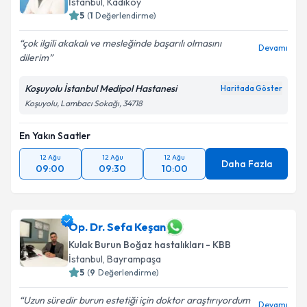
İstanbul
,
Kadıköy
5
(
1
Değerlendirme)
çok ilgili akakalı ve mesleğinde başarılı olmasını
Devamı
dilerim
Koşuyolu İstanbul Medipol Hastanesi
Haritada Göster
Koşuyolu, Lambacı Sokağı, 34718
En Yakın Saatler
12 Ağu
12 Ağu
12 Ağu
Daha Fazla
09:00
09:30
10:00
Op. Dr. Sefa Keşan
Kulak Burun Boğaz hastalıkları - KBB
İstanbul
,
Bayrampaşa
5
(
9
Değerlendirme)
Uzun süredir burun estetiği için doktor araştırıyordum
Devamı