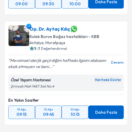
Daha Fazla
09:00
09:30
10:00
Op. Dr. Aytaç Kılıç
Kulak Burun Boğaz hastalıkları - KBB
Antalya
,
Muratpaşa
5
(
1
Değerlendirme)
Mevsimsel alerjik geçirdiğim haftada ilgisini alakasını
Devamı
eksik etmeyen ve beni...
Özel Yaşam Hastanesi
Haritada Göster
Şirinyalı Mah 1487. Sok No:4
En Yakın Saatler
10 Ağu
10 Ağu
10 Ağu
Daha Fazla
09:15
09:45
10:15