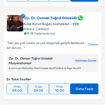
Op. Dr. Osman Tuğrul Güzeldir
Kulak Burun Boğaz hastalıkları - KBB
Ankara
,
Çankaya
5
(
13
Değerlendirme)
Her şey çok nizami ve çok düzgündü geliştirilebilecek
Devamı
bir durum...
Op. Dr. Osman Tuğrul Güzeldir
Haritada Göster
Muayenehanesi
Kızılırmak Mahallesi 1443.Cadde No25 A Blok İç Kapı No:80
En Yakın Saatler
10 Ağu
10 Ağu
10 Ağu
Daha Fazla
09:00
09:30
10:00