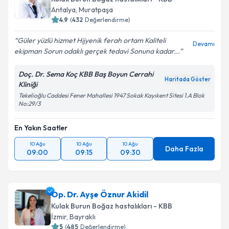
Antalya
,
Muratpaşa
4.9
(
432
Değerlendirme)
Güler yüzlü hizmet Hijyenik ferah ortam Kaliteli
Devamı
ekipman Sorun odaklı gerçek tedavi Sonuna kadar...
Doç. Dr. Sema Koç KBB Baş Boyun Cerrahi
Haritada Göster
Kliniği
Tekelioğlu Caddesi Fener Mahallesi 1947 Sokak Kayıkent Sitesi 1.A Blok
No:29/3
En Yakın Saatler
10 Ağu
10 Ağu
10 Ağu
Daha Fazla
09:00
09:15
09:30
Op. Dr. Ayşe Öznur Akidil
Kulak Burun Boğaz hastalıkları - KBB
İzmir
,
Bayraklı
5
(
485
Değerlendirme)