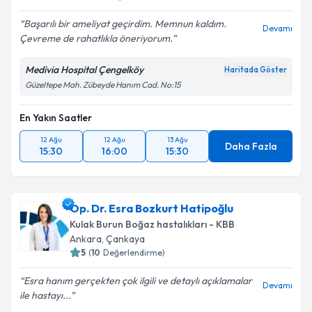
Başarılı bir ameliyat geçirdim. Memnun kaldım.
Devamı
Çevreme de rahatlıkla öneriyorum.
Medivia Hospital Çengelköy
Haritada Göster
Güzeltepe Mah. Zübeyde Hanım Cad. No:15
En Yakın Saatler
12 Ağu
12 Ağu
13 Ağu
Daha Fazla
15:30
16:00
15:30
Op. Dr. Esra Bozkurt Hatipoğlu
Kulak Burun Boğaz hastalıkları - KBB
Ankara
,
Çankaya
5
(
10
Değerlendirme)
Esra hanım gerçekten çok ilgili ve detaylı açıklamalar
Devamı
ile hastayı...