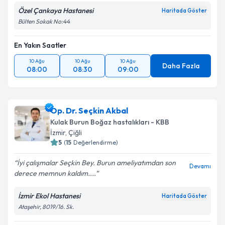
Özel Çankaya Hastanesi
Haritada Göster
Bülten Sokak No:44
En Yakın Saatler
10 Ağu
10 Ağu
10 Ağu
Daha Fazla
08:00
08:30
09:00
Op. Dr. Seçkin Akbal
Kulak Burun Boğaz hastalıkları - KBB
İzmir
,
Çiğli
5
(
15
Değerlendirme)
İyi çalışmalar Seçkin Bey. Burun ameliyatımdan son
Devamı
derece memnun kaldım....
İzmir Ekol Hastanesi
Haritada Göster
Ataşehir, 8019/16. Sk.