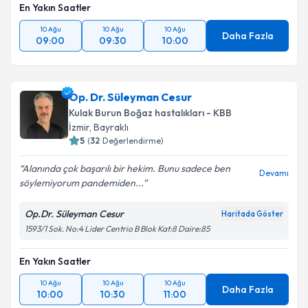
En Yakın Saatler
10 Ağu
10 Ağu
10 Ağu
Daha Fazla
09:00
09:30
10:00
Op. Dr. Süleyman Cesur
Kulak Burun Boğaz hastalıkları - KBB
İzmir
,
Bayraklı
5
(
32
Değerlendirme)
Alanında çok başarılı bir hekim. Bunu sadece ben
Devamı
söylemiyorum pandemiden...
Op.Dr. Süleyman Cesur
Haritada Göster
1593/1 Sok. No:4 Lider Centrio B Blok Kat:8 Daire:85
En Yakın Saatler
10 Ağu
10 Ağu
10 Ağu
Daha Fazla
10:00
10:30
11:00