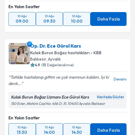
En Yakın Saatler
10 Ağu
10 Ağu
10 Ağu
Daha Fazla
09:00
09:30
10:00
Op. Dr. Ece Gürol Kars
Kulak Burun Boğaz hastalıkları - KBB
Balıkesir
,
Ayvalık
4.9
(
13
Değerlendirme)
Tatilde hastalanıp gittim ve çok memnun kaldım. İyi ki
Devamı
denk...
Kulak Burun Boğaz Uzmanı Ece Gürol Kars
Haritada Göster
150 Evler, Atatürk Cad No :456 D: 31, 10400 Ayvalık/Balıkesir
En Yakın Saatler
10 Ağu
10 Ağu
10 Ağu
Daha Fazla
13:30
14:00
14:30