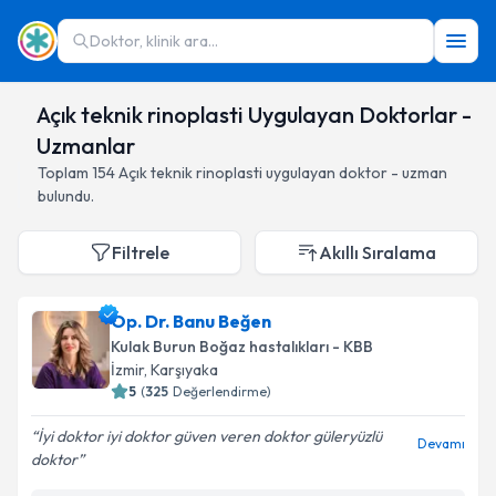
Doktor, klinik ara...
Açık teknik rinoplasti Uygulayan Doktorlar -
Uzmanlar
Toplam
154
Açık teknik rinoplasti
uygulayan doktor - uzman
bulundu.
Filtrele
Akıllı Sıralama
Op. Dr. Banu Beğen
Kulak Burun Boğaz hastalıkları - KBB
İzmir
,
Karşıyaka
5
(
325
Değerlendirme)
İyi doktor iyi doktor güven veren doktor güleryüzlü
Devamı
doktor