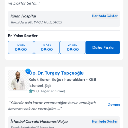
ve Doktor Sefa...
Kolan Hospital
Haritada Göster
Terazidere, 60. Yıl Cd. No:3, 34035
En Yakın Saatler
10 Ağu
17 Ağu
24 Ağu
Daha Fazla
09:00
09:00
09:00
Op. Dr. Turgay Topçuoğlu
Kulak Burun Boğaz hastalıkları - KBB
İstanbul
,
Şişli
5
(
1
Değerlendirme)
Yıllardır asla karar veremediğim burun ameliyatı
Devamı
kararımı cok zor vermiştim....
İstanbul Cerrahi Hastanesi Fulya
Haritada Göster
Ferah Sokak No:22 Nişantaşı