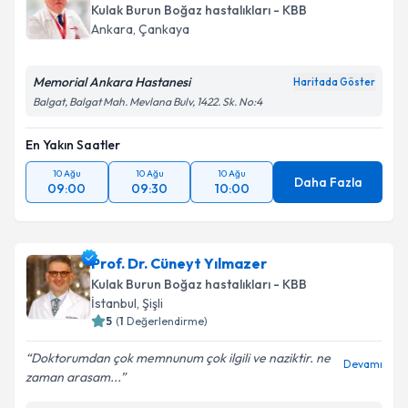
Kulak Burun Boğaz hastalıkları - KBB
Ankara
,
Çankaya
Memorial Ankara Hastanesi
Haritada Göster
Balgat, Balgat Mah. Mevlana Bulv, 1422. Sk. No:4
En Yakın Saatler
10 Ağu
10 Ağu
10 Ağu
Daha Fazla
09:00
09:30
10:00
Prof. Dr. Cüneyt Yılmazer
Kulak Burun Boğaz hastalıkları - KBB
İstanbul
,
Şişli
5
(
1
Değerlendirme)
Doktorumdan çok memnunum çok ilgili ve naziktir. ne
Devamı
zaman arasam...