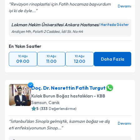
Revizyon rinoplastisi için Fatih hocamıza başvurdum
Devamı
iyi ki de öyle...
Kişisel verilerimin işlenmesine ilişkin
Aydınlatma
Metni
'ni okudum ve kişisel verilerimin belirtilen
Lokman Hekim Üniversitesi Ankara Hastanesi
Haritada Göster
kapsamda işlenmesini kabul ediyorum.
Andiçen Mh, Polatlı 2 Caddesi, İdil Sk. No:44
Takvim Talebini Gönder
En Yakın Saatler
10 Ağu
10 Ağu
10 Ağu
Daha Fazla
09:00
11:00
12:00
Doç. Dr. Nesrettin Fatih Turgut
Kulak Burun Boğaz hastalıkları - KBB
Samsun
,
Canik
5
(
333
Değerlendirme)
İstanbul’dan Sinop’a gelmiştik, kızımızın boğaz ve diş
Devamı
eti enfeksiyonunun Sinop...