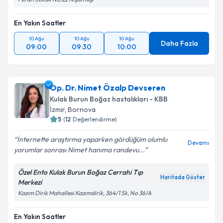
En Yakın Saatler
10 Ağu
10 Ağu
10 Ağu
Daha Fazla
09:00
09:30
10:00
Op. Dr. Nimet Özalp Devseren
Kulak Burun Boğaz hastalıkları - KBB
İzmir
,
Bornova
5
(
12
Değerlendirme)
İnternette araştırma yaparken gördüğüm olumlu
Devamı
yorumlar sonrası Nimet hanıma randevu...
Özel Ento Kulak Burun Boğaz Cerrahi Tıp
Haritada Göster
Merkezi
Kazım Dirik Mahallesi Kazımdirik, 364/1 Sk, No 36/A
En Yakın Saatler