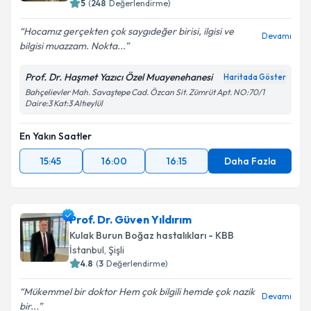
5
(
248
Değerlendirme)
Hocamız gerçekten çok saygıdeğer birisi, ilgisi ve
Devamı
bilgisi muazzam. Nokta...
Prof. Dr. Haşmet Yazıcı Özel Muayenehanesi
Haritada Göster
Bahçelievler Mah. Savaştepe Cad. Özcan Sit. Zümrüt Apt. NO:70/1
Daire:3 Kat:3 Altıeylül
En Yakın Saatler
15:45
16:00
16:15
Daha Fazla
Prof. Dr. Güven Yıldırım
Kulak Burun Boğaz hastalıkları - KBB
İstanbul
,
Şişli
4.8
(
3
Değerlendirme)
Mükemmel bir doktor Hem çok bilgili hemde çok nazik
Devamı
bir...