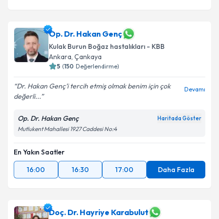
Op. Dr. Hakan Genç
Kulak Burun Boğaz hastalıkları - KBB
Ankara
,
Çankaya
5
(
150
Değerlendirme)
Dr. Hakan Genç’i tercih etmiş olmak benim için çok
Devamı
değerli...
Op. Dr. Hakan Genç
Haritada Göster
Mutlukent Mahallesi 1927 Caddesi No:4
En Yakın Saatler
16:00
16:30
17:00
Daha Fazla
Doç. Dr. Hayriye Karabulut