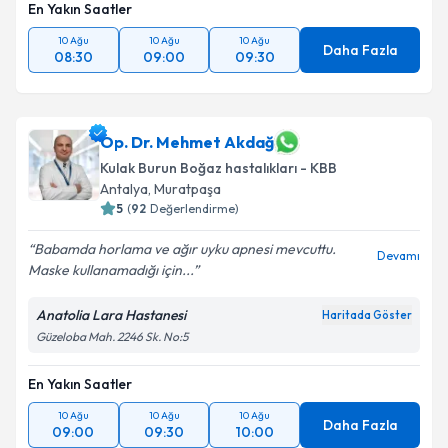
En Yakın Saatler
10 Ağu
10 Ağu
10 Ağu
Daha Fazla
08:30
09:00
09:30
Op. Dr. Mehmet Akdağ
Kulak Burun Boğaz hastalıkları - KBB
Antalya
,
Muratpaşa
5
(
92
Değerlendirme)
Babamda horlama ve ağır uyku apnesi mevcuttu.
Devamı
Maske kullanamadığı için...
Anatolia Lara Hastanesi
Haritada Göster
Güzeloba Mah. 2246 Sk. No:5
En Yakın Saatler
10 Ağu
10 Ağu
10 Ağu
Daha Fazla
09:00
09:30
10:00