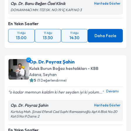
Op. Dr. Banu Beğen Özel Klinik
Haritada Göster
DONANMACI MH. 1721 SK. NO:19 İÇ KAPI NO 3
En Yakın Saatler
11 Ağu
11 Ağu
11 Ağu
Daha Fazla
13:00
13:30
14:30
Op. Dr. Poyraz Şahin
Kulak Burun Boğaz hastalıkları - KBB
Adana
,
Seyhan
5
(
1
Değerlendirme)
Devamı
o kadar memnun kaldim ki her seyden iyi ki yolum...
Op. Dr. Poyraz Şahin
Haritada Göster
Kurtuluş Mah. Şinasi Efendi Cad Suphi Ramazanoğlu Apt A Blok No:20
Kat:5 No:9 Daire: 2
En Yakın Saatler