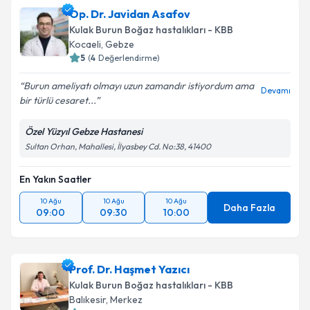
Op. Dr. Javidan Asafov
Kulak Burun Boğaz hastalıkları - KBB
Kocaeli
,
Gebze
5
(
4
Değerlendirme)
Burun ameliyatı olmayı uzun zamandır istiyordum ama
Devamı
bir türlü cesaret...
Özel Yüzyıl Gebze Hastanesi
Sultan Orhan, Mahallesi, İlyasbey Cd. No:38, 41400
En Yakın Saatler
10 Ağu
10 Ağu
10 Ağu
Daha Fazla
09:00
09:30
10:00
Prof. Dr. Haşmet Yazıcı
Kulak Burun Boğaz hastalıkları - KBB
Balıkesir
,
Merkez