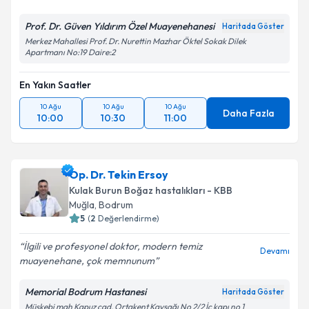
Prof. Dr. Güven Yıldırım Özel Muayenehanesi
Haritada Göster
Merkez Mahallesi Prof. Dr. Nurettin Mazhar Öktel Sokak Dilek
Apartmanı No:19 Daire:2
En Yakın Saatler
10 Ağu
10 Ağu
10 Ağu
Daha Fazla
10:00
10:30
11:00
Op. Dr. Tekin Ersoy
Kulak Burun Boğaz hastalıkları - KBB
Muğla
,
Bodrum
5
(
2
Değerlendirme)
İlgili ve profesyonel doktor, modern temiz
Devamı
muayenehane, çok memnunum
Memorial Bodrum Hastanesi
Haritada Göster
Müskebi mah Kapuz cad. Ortakent Kavşağı No 2/2 İç kapı no 1