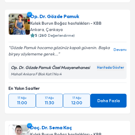
Op. Dr. Gözde Pamuk
Kulak Burun Boğaz hastalıkları - KBB
Ankara
,
Çankaya
5
(
260
Değerlendirme)
Gözde Pamuk hocama gözünüz kapalı güvenin. Başka
Devamı
birşey söylememe gerek...
Op. Dr. Gözde Pamuk Özel Muayenehanesi
Haritada Göster
Mahall Ankara F Blok Kat:1 No:4
En Yakın Saatler
17 Ağu
17 Ağu
17 Ağu
Daha Fazla
11:00
11:30
12:00
Doç. Dr. Sema Koç
Kulak Burun Boğaz hastalıkları - KBB