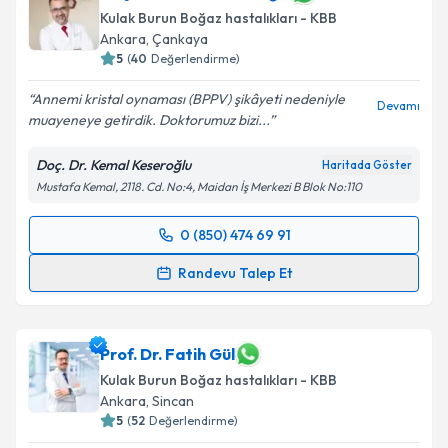
Kulak Burun Boğaz hastalıkları - KBB
Ankara
,
Çankaya
5
(
40
Değerlendirme)
Annemi kristal oynaması (BPPV) şikâyeti nedeniyle
Devamı
muayeneye getirdik. Doktorumuz bizi...
Doç. Dr. Kemal Keseroğlu
Haritada Göster
Mustafa Kemal, 2118. Cd. No:4, Maidan İş Merkezi B Blok No:110
0 (850) 474 69 91
Randevu Takvimi Talebi
Randevu Talep Et
Doç. Dr. Kemal Keseroğlu
için randevu takvimi talebi
oluşturun. Size bu uzmandan randevu almanız için bir
takvim hazırlandığında e-posta ile bilgilendireceğiz.
Prof. Dr. Fatih Gül
Kulak Burun Boğaz hastalıkları - KBB
E-posta Adresiniz
Ankara
,
Sincan
5
(
52
Değerlendirme)