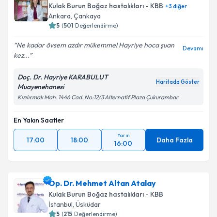
Kulak Burun Boğaz hastalıkları - KBB
+
3
diğer
Ankara
,
Çankaya
5
(
501
Değerlendirme)
Ne kadar övsem azdır mükemmel Hayriye hoca şuan
Devamı
kez...
Doç. Dr. Hayriye KARABULUT
Haritada Göster
Muayenehanesi
Kızılırmak Mah. 1446 Cad. No:12/3 Alternatif Plaza Çukurambar
En Yakın Saatler
Yarın
17:00
18:00
Daha Fazla
16:00
Op. Dr. Mehmet Altan Atalay
Kulak Burun Boğaz hastalıkları - KBB
İstanbul
,
Üsküdar
5
(
215
Değerlendirme)