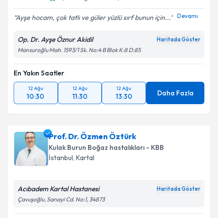
Devamı
Ayşe hocam, çok tatlı ve güler yüzlü sırf bunun için...
Op. Dr. Ayşe Öznur Akidil
Haritada Göster
Mansuroğlu Mah. 1593/1 Sk. No:4 B Blok K:8 D:85
En Yakın Saatler
12 Ağu
12 Ağu
12 Ağu
Daha Fazla
10:30
11:30
13:30
Prof. Dr. Özmen Öztürk
Kulak Burun Boğaz hastalıkları - KBB
İstanbul
,
Kartal
Acıbadem Kartal Hastanesi
Haritada Göster
Çavuşoğlu, Sanayi Cd. No:1, 34873