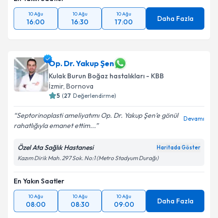
10 Ağu
10 Ağu
10 Ağu
Daha Fazla
16:00
16:30
17:00
Op. Dr. Yakup Şen
Kulak Burun Boğaz hastalıkları - KBB
İzmir
,
Bornova
5
(
27
Değerlendirme)
Septorinoplasti ameliyatımı Op. Dr. Yakup Şen’e gönül
Devamı
rahatlığıyla emanet ettim...
Özel Ata Sağlık Hastanesi
Haritada Göster
Kazım Dirik Mah. 297 Sok. No:1 (Metro Stadyum Durağı)
En Yakın Saatler
10 Ağu
10 Ağu
10 Ağu
Daha Fazla
08:00
08:30
09:00