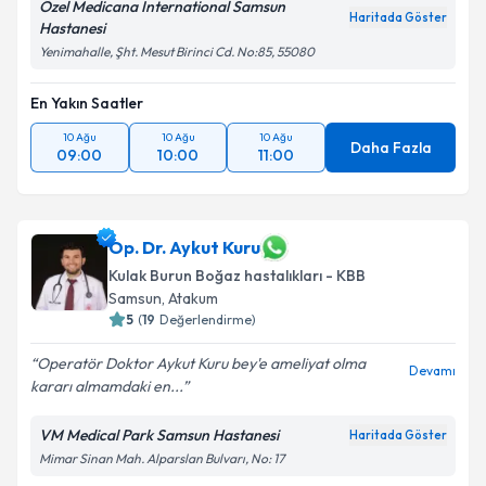
Özel Medicana International Samsun
Haritada Göster
Hastanesi
Yenimahalle, Şht. Mesut Birinci Cd. No:85, 55080
En Yakın Saatler
10 Ağu
10 Ağu
10 Ağu
Daha Fazla
09:00
10:00
11:00
Op. Dr. Aykut Kuru
Kulak Burun Boğaz hastalıkları - KBB
Samsun
,
Atakum
5
(
19
Değerlendirme)
Operatör Doktor Aykut Kuru bey'e ameliyat olma
Devamı
kararı almamdaki en...
VM Medical Park Samsun Hastanesi
Haritada Göster
Mimar Sinan Mah. Alparslan Bulvarı, No: 17