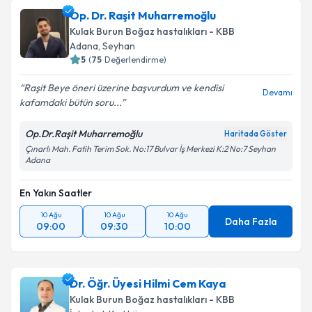
Op. Dr. Raşit Muharremoğlu
Kulak Burun Boğaz hastalıkları - KBB
Adana
,
Seyhan
5
(
75
Değerlendirme)
Raşit Beye öneri üzerine başvurdum ve kendisi
Devamı
kafamdaki bütün soru...
Op.Dr.Raşit Muharremoğlu
Haritada Göster
Çınarlı Mah. Fatih Terim Sok. No:17 Bulvar İş Merkezi K:2 No:7 Seyhan
Adana
En Yakın Saatler
10 Ağu
10 Ağu
10 Ağu
Daha Fazla
09:00
09:30
10:00
Dr. Öğr. Üyesi Hilmi Cem Kaya
Kulak Burun Boğaz hastalıkları - KBB