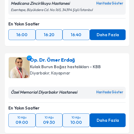
Medicana Zincirlikuyu Hastanesi
Haritada Göster
Esentepe, Büyükdere Cd. No:165, 34394 Şişli/İstanbul
En Yakın Saatler
16:00
16:20
16:40
Daha Fazla
Op. Dr. Ömer Erdağ
Kulak Burun Boğaz hastalıkları - KBB
Diyarbakır
,
Kayapınar
Özel Memorial Diyarbakır Hastanesi
Haritada Göster
En Yakın Saatler
10 Ağu
10 Ağu
10 Ağu
Daha Fazla
09:00
09:30
10:00