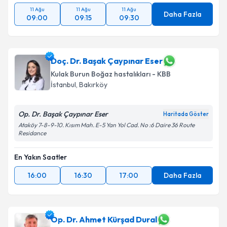
11 Ağu
11 Ağu
11 Ağu
Daha Fazla
09:00
09:15
09:30
Doç. Dr. Başak Çaypınar Eser
Kulak Burun Boğaz hastalıkları - KBB
İstanbul
,
Bakırköy
Op. Dr. Başak Çaypınar Eser
Haritada Göster
Ataköy 7-8-9-10. Kısım Mah. E-5 Yan Yol Cad. No :6 Daire 36 Route
Residance
En Yakın Saatler
16:00
16:30
17:00
Daha Fazla
Op. Dr. Ahmet Kürşad Dural