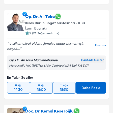
Op. Dr. Ali Toka
Kulak Burun Boğaz hastalıkları - KBB
İzmir
,
Bayraklı
5
(
12
Değerlendirme)
eylül ameliyat oldum. Şimdiye kadar burnum için
Devamı
birçok...
Op.Dr. Ali Toka Muayenehanesi
Haritada Göster
Mansuroğlu MH. 1593/1 sk. Lider Centrio No:2 A Blok K:8 D:79
En Yakın Saatler
11 Ağu
11 Ağu
11 Ağu
Daha Fazla
14:30
15:00
15:30
Doç. Dr. Kemal Keseroğlu