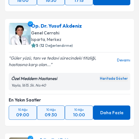
16:00
16:30
17:15
Op. Dr. Yusuf Akdeniz
Genel Cerrahi
Isparta
,
Merkez
5
(
12
Değerlendirme)
Güler yüzü, tanı ve tedavi sürecindeki titizliği,
Devamı
hastasına karşı olan...
Özel Meddem Hastanesi
Haritada Göster
Yayla, 1615. Sk. No:40
En Yakın Saatler
10 Ağu
10 Ağu
10 Ağu
Daha Fazla
09:00
09:30
10:00