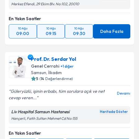
Merkez Efendi, 29 Ekim Blv. No:102, 20010
En Yakın Saatler
10 Ağu
10 Ağu
10 Ağu
Daha Fazla
09:00
09:15
09:30
Prof. Dr. Serdar Yol
Genel Cerrahi
+
1
diğer
Samsun
,
İlkadım
5
(
14
Değerlendirme)
Güleryüzlü, işinin erbabı, tüm sorulara açık ve net
Devamı
cevap veren...
Liv Hospital Samsun Hastanesi
Haritada Göster
Hançerli, Fatih Sultan Mehmet Cd No:155
En Yakın Saatler