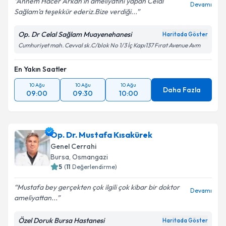
Annem Hacer Arkan’ın ameliyatını yapan Celal
Devamı
Sağlam’a teşekkür ederiz.Bize verdiği...
Op. Dr Celal Sağlam Muayenehanesi
Haritada Göster
Cumhuriyet mah. Cevval sk.C/blok No 1/3 İç Kapı137 Fırat Avenue Avm
En Yakın Saatler
10 Ağu
10 Ağu
10 Ağu
Daha Fazla
09:00
09:30
10:00
Op. Dr. Mustafa Kısakürek
Genel Cerrahi
Bursa
,
Osmangazi
5
(
11
Değerlendirme)
Mustafa bey gerçekten çok ilgili çok kibar bir doktor
Devamı
ameliyattan...
Özel Doruk Bursa Hastanesi
Haritada Göster