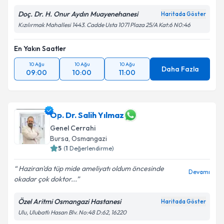
Doç. Dr. H. Onur Aydın Muayenehanesi
Haritada Göster
Kızılırmak Mahallesi 1443. Cadde Usta 1071 Plaza 25/A Kat:6 N0:46
En Yakın Saatler
10 Ağu
10 Ağu
10 Ağu
Daha Fazla
09:00
10:00
11:00
Op. Dr. Salih Yılmaz
Genel Cerrahi
Bursa
,
Osmangazi
5
(
1
Değerlendirme)
Haziran'da tüp mide ameliyatı oldum öncesinde
Devamı
okadar çok doktor...
Özel Aritmi Osmangazi Hastanesi
Haritada Göster
Ulu, Ulubatlı Hasan Blv. No:48 D:62, 16220