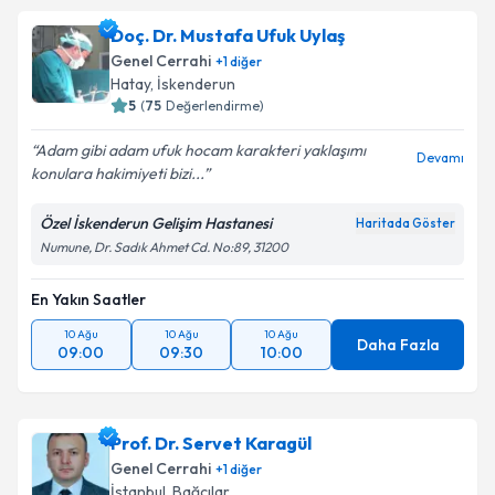
Doç. Dr. Mustafa Ufuk Uylaş
Genel Cerrahi
+
1
diğer
Hatay
,
İskenderun
5
(
75
Değerlendirme)
Adam gibi adam ufuk hocam karakteri yaklaşımı
Devamı
konulara hakimiyeti bizi...
Özel İskenderun Gelişim Hastanesi
Haritada Göster
Numune, Dr. Sadık Ahmet Cd. No:89, 31200
En Yakın Saatler
10 Ağu
10 Ağu
10 Ağu
Daha Fazla
09:00
09:30
10:00
Prof. Dr. Servet Karagül
Genel Cerrahi
+
1
diğer
İstanbul
,
Bağcılar