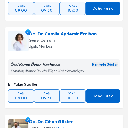
10 Ağu
10 Ağu
10 Ağu
Daha Fazla
09:00
09:30
10:00
Op. Dr. Cemile Aydemir Ercihan
Genel Cerrahi
Uşak
,
Merkez
Özel Kemal Öztan Hastanesi
Haritada Göster
Kemalöz, Atatürk Blv. No:139, 64200 Merkez/Uşak
En Yakın Saatler
10 Ağu
10 Ağu
10 Ağu
Daha Fazla
09:00
09:30
10:00
Op. Dr. Cihan Gökler