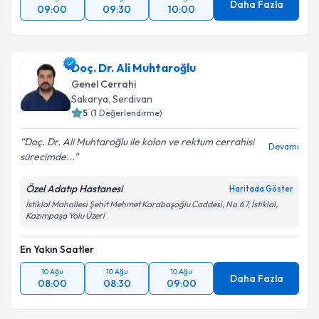
Daha Fazla
09:00
09:30
10:00
Doç. Dr. Ali Muhtaroğlu
Genel Cerrahi
Sakarya
,
Serdivan
5
(
1
Değerlendirme)
Doç. Dr. Ali Muhtaroğlu ile kolon ve rektum cerrahisi
Devamı
sürecimde...
Özel Adatıp Hastanesi
Haritada Göster
İstiklal Mahallesi Şehit Mehmet Karabaşoğlu Caddesi, No.67, İstiklal,
Kazımpaşa Yolu Üzeri
En Yakın Saatler
10 Ağu
10 Ağu
10 Ağu
Daha Fazla
08:00
08:30
09:00