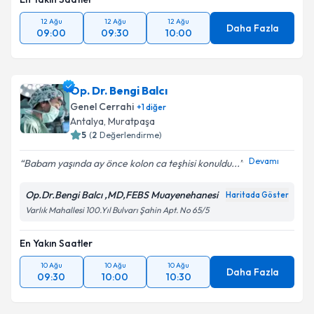
12 Ağu
12 Ağu
12 Ağu
Daha Fazla
09:00
09:30
10:00
Op. Dr. Bengi Balcı
Genel Cerrahi
+
1
diğer
Antalya
,
Muratpaşa
5
(
2
Değerlendirme)
Devamı
Babam yaşında ay önce kolon ca teşhisi konuldu...
Op.Dr.Bengi Balcı ,MD,FEBS Muayenehanesi
Haritada Göster
Varlık Mahallesi 100.Yıl Bulvarı Şahin Apt. No 65/5
En Yakın Saatler
10 Ağu
10 Ağu
10 Ağu
Daha Fazla
09:30
10:00
10:30