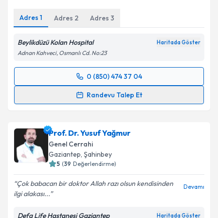
Hastalarıyla ilgili ve süreci...
Adres
1
Adres
2
Adres
3
Beylikdüzü Kolan Hospital
Haritada Göster
Adnan Kahveci, Osmanlı Cd. No:23
0 (850) 474 37 04
Randevu Takvimi Talebi
Randevu Talep Et
Prof. Dr. Mustafa Uygar Kalaycı
için randevu
takvimi talebi oluşturun. Size bu uzmandan randevu
Prof. Dr. Yusuf Yağmur
almanız için bir takvim hazırlandığında e-posta ile
bilgilendireceğiz.
Genel Cerrahi
Gaziantep
,
Şahinbey
E-posta Adresiniz
5
(
39
Değerlendirme)
Çok babacan bir doktor Allah razı olsun kendisinden
Devamı
ilgi alakası...
Kişisel verilerimin işlenmesine ilişkin
Aydınlatma