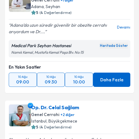
Genel Cerrahi
+
1
diğer
Adana
,
Seyhan
5
(
4
Değerlendirme)
Adana’da uzun süredir güvenilir bir obezite cerrahı
Devamı
arıyordum ve Dr....
Medical Park Seyhan Hastanesi
Haritada Göster
Namık Kemal, Mustafa Kemal Paşa Blv. No:15
En Yakın Saatler
10 Ağu
10 Ağu
10 Ağu
Daha Fazla
09:00
09:30
10:00
Op. Dr. Celal Sağlam
Genel Cerrahi
+
2
diğer
İstanbul
,
Büyükçekmece
5
(
4
Değerlendirme)