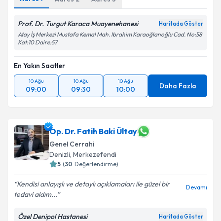
Prof. Dr. Turgut Karaca Muayenehanesi
Haritada Göster
Atay İş Merkezi Mustafa Kemal Mah. Ibrahim Karaoğlanoğlu Cad. No:58
Kat:10 Daire:57
En Yakın Saatler
10 Ağu
10 Ağu
10 Ağu
Daha Fazla
09:00
09:30
10:00
Op. Dr. Fatih Baki Ültay
Genel Cerrahi
Denizli
,
Merkezefendi
5
(
30
Değerlendirme)
Kendisi anlayışlı ve detaylı açıklamaları ile güzel bir
Devamı
tedavi aldım...
Özel Denipol Hastanesi
Haritada Göster