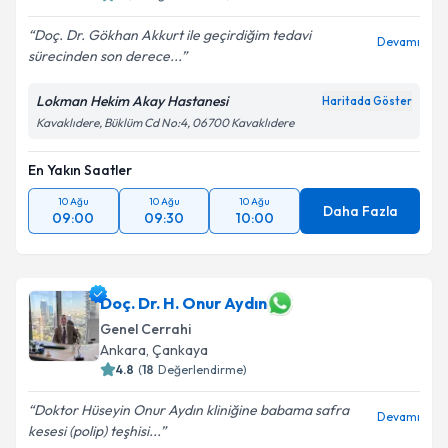
Doç. Dr. Gökhan Akkurt ile geçirdiğim tedavi
Devamı
sürecinden son derece...
Lokman Hekim Akay Hastanesi
Haritada Göster
Kavaklıdere, Büklüm Cd No:4, 06700 Kavaklıdere
En Yakın Saatler
10 Ağu
10 Ağu
10 Ağu
Daha Fazla
09:00
09:30
10:00
Doç. Dr. H. Onur Aydın
Genel Cerrahi
Ankara
,
Çankaya
4.8
(
18
Değerlendirme)
Doktor Hüseyin Onur Aydın kliniğine babama safra
Devamı
kesesi (polip) teşhisi...