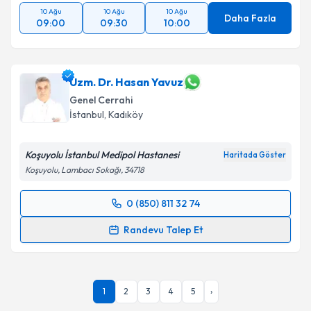
10 Ağu
10 Ağu
10 Ağu
Daha Fazla
09:00
09:30
10:00
Uzm. Dr. Hasan Yavuz
Genel Cerrahi
İstanbul
,
Kadıköy
Koşuyolu İstanbul Medipol Hastanesi
Haritada Göster
Koşuyolu, Lambacı Sokağı, 34718
0 (850) 811 32 74
Randevu Takvimi Talebi
Randevu Talep Et
Uzm. Dr. Hasan Yavuz
için randevu takvimi talebi
oluşturun. Size bu uzmandan randevu almanız için bir
takvim hazırlandığında e-posta ile bilgilendireceğiz.
1
2
3
4
5
›