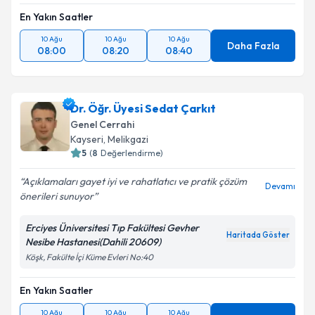
En Yakın Saatler
10 Ağu
10 Ağu
10 Ağu
Daha Fazla
08:00
08:20
08:40
Dr. Öğr. Üyesi Sedat Çarkıt
Genel Cerrahi
Kayseri
,
Melikgazi
5
(
8
Değerlendirme)
Açıklamaları gayet iyi ve rahatlatıcı ve pratik çözüm
Devamı
önerileri sunuyor
Erciyes Üniversitesi Tıp Fakültesi Gevher
Haritada Göster
Nesibe Hastanesi(Dahili 20609)
Köşk, Fakülte İçi Küme Evleri No:40
En Yakın Saatler
10 Ağu
10 Ağu
10 Ağu