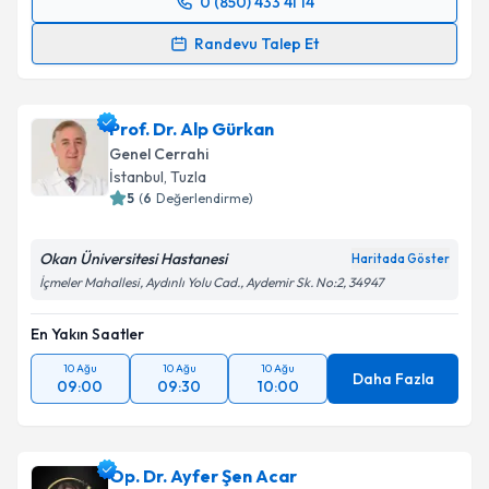
0 (850) 433 41 14
Randevu Takvimi Talebi
Randevu Talep Et
Prof. Dr. Bilgi Baca
için randevu takvimi talebi
oluşturun. Size bu uzmandan randevu almanız için bir
Prof. Dr. Alp Gürkan
takvim hazırlandığında e-posta ile bilgilendireceğiz.
Genel Cerrahi
E-posta Adresiniz
İstanbul
,
Tuzla
5
(
6
Değerlendirme)
Okan Üniversitesi Hastanesi
Haritada Göster
Kişisel verilerimin işlenmesine ilişkin
Aydınlatma
İçmeler Mahallesi, Aydınlı Yolu Cad., Aydemir Sk. No:2, 34947
Metni
'ni okudum ve kişisel verilerimin belirtilen
kapsamda işlenmesini kabul ediyorum.
En Yakın Saatler
10 Ağu
10 Ağu
10 Ağu
Daha Fazla
09:00
09:30
10:00
Takvim Talebini Gönder
Op. Dr. Ayfer Şen Acar