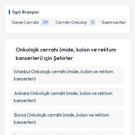
E-posta Adresiniz
İlgili Branşlar
Genel Cerrahi
Cerrahi Onkoloji
Gastroenteroloji
131
11
Kişisel verilerimin işlenmesine ilişkin
Aydınlatma
Metni
'ni okudum ve kişisel verilerimin belirtilen
kapsamda işlenmesini kabul ediyorum.
Onkolojik cerrahi (mide, kolon ve rektum
kanserleri)
için Şehirler
Takvim Talebini Gönder
İstanbul
Onkolojik cerrahi (mide, kolon ve rektum
kanserleri)
Ankara
Onkolojik cerrahi (mide, kolon ve rektum
kanserleri)
Bursa
Onkolojik cerrahi (mide, kolon ve rektum
kanserleri)