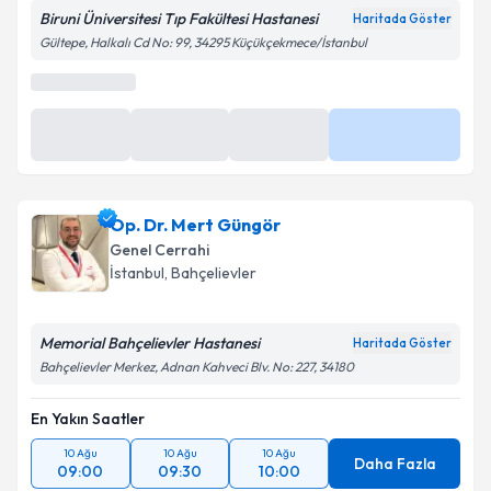
Biruni Üniversitesi Tıp Fakültesi Hastanesi
Haritada Göster
Gültepe, Halkalı Cd No: 99, 34295 Küçükçekmece/İstanbul
En Yakın Saatler
10 Ağu
10 Ağu
10 Ağu
Daha Fazla
09:15
09:30
09:45
Op. Dr. Mert Güngör
Genel Cerrahi
İstanbul
,
Bahçelievler
Memorial Bahçelievler Hastanesi
Haritada Göster
Bahçelievler Merkez, Adnan Kahveci Blv. No: 227, 34180
En Yakın Saatler
10 Ağu
10 Ağu
10 Ağu
Daha Fazla
09:00
09:30
10:00