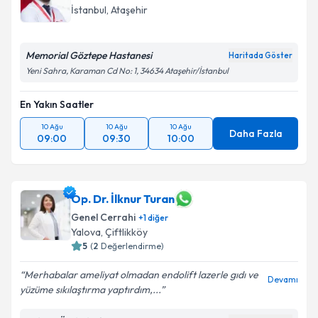
İstanbul
,
Ataşehir
Memorial Göztepe Hastanesi
Haritada Göster
Yeni Sahra, Karaman Cd No: 1, 34634 Ataşehir/İstanbul
En Yakın Saatler
10 Ağu
10 Ağu
10 Ağu
Daha Fazla
09:00
09:30
10:00
Op. Dr. İlknur Turan
Genel Cerrahi
+
1
diğer
Yalova
,
Çiftlikköy
5
(
2
Değerlendirme)
Merhabalar ameliyat olmadan endolift lazerle gıdı ve
Devamı
yüzüme sıkılaştırma yaptırdım,...