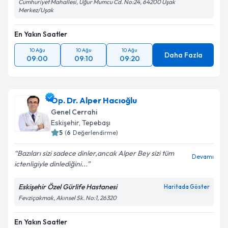
Cumhuriyet Mahallesi, Uğur Mumcu Cd. No:24, 64200 Uşak
Merkez/Uşak
En Yakın Saatler
10 Ağu
10 Ağu
10 Ağu
Daha Fazla
09:00
09:10
09:20
Op. Dr. Alper Hacıoğlu
Genel Cerrahi
Eskişehir
,
Tepebaşı
5
(
6
Değerlendirme)
Bazıları sizi sadece dinler,ancak Alper Bey sizi tüm
Devamı
ictenligiyle dinlediğini...
Eskişehir Özel Gürlife Hastanesi
Haritada Göster
Fevziçakmak, Akınsel Sk. No:1, 26320
En Yakın Saatler