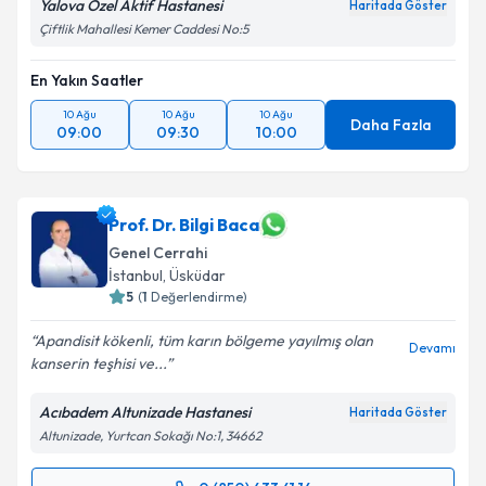
Yalova Özel Aktif Hastanesi
Haritada Göster
Çiftlik Mahallesi Kemer Caddesi No:5
En Yakın Saatler
10 Ağu
10 Ağu
10 Ağu
Daha Fazla
09:00
09:30
10:00
Prof. Dr. Bilgi Baca
Genel Cerrahi
İstanbul
,
Üsküdar
5
(
1
Değerlendirme)
Apandisit kökenli, tüm karın bölgeme yayılmış olan
Devamı
kanserin teşhisi ve...
Acıbadem Altunizade Hastanesi
Haritada Göster
Altunizade, Yurtcan Sokağı No:1, 34662