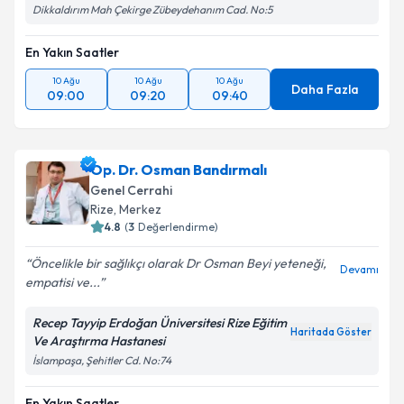
Dikkaldırım Mah Çekirge Zübeydehanım Cad. No:5
En Yakın Saatler
10 Ağu
10 Ağu
10 Ağu
Daha Fazla
09:00
09:20
09:40
Op. Dr. Osman Bandırmalı
Genel Cerrahi
Rize
,
Merkez
4.8
(
3
Değerlendirme)
Öncelikle bir sağlıkçı olarak Dr Osman Beyi yeteneği,
Devamı
empatisi ve...
Recep Tayyip Erdoğan Üniversitesi Rize Eğitim
Haritada Göster
Ve Araştırma Hastanesi
İslampaşa, Şehitler Cd. No:74
En Yakın Saatler