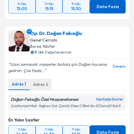
10 Ağu
10 Ağu
10 Ağu
Daha Fazla
15:00
15:15
15:30
Op. Dr. Doğan Fakıoğlu
Genel Cerrahi
Bursa
,
Nilüfer
5
(
64
Değerlendirme)
Uzun zamandır masseter botoks için Doğan hocama
Devamı
gelirim. Çok fazla...
Adres
1
Adres
2
Doğan Fakıoğlu Özel Muayenehanesi
Haritada Göster
Cumhuriyet Mah. Yağmur Sok. Çamlık Sitesi C Blok No:12 Daire10 Kat:5
En Yakın Saatler
11 Ağu
11 Ağu
11 Ağu
Daha Fazla