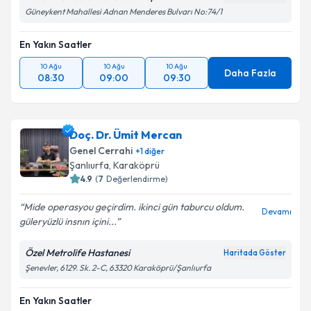
Defa Life Hastanesi Gaziantep
Haritada Göster
Metni
'ni okudum ve kişisel verilerimin belirtilen
Güneykent Mahallesi Adnan Menderes Bulvarı No:74/1
kapsamda işlenmesini kabul ediyorum.
En Yakın Saatler
Takvim Talebini Gönder
10 Ağu
10 Ağu
10 Ağu
Daha Fazla
08:30
09:00
09:30
Doç. Dr. Ümit Mercan
Genel Cerrahi
+
1
diğer
Şanlıurfa
,
Karaköprü
4.9
(
7
Değerlendirme)
Mide operasyou geçirdim. ikinci gün taburcu oldum.
Devamı
güleryüzlü insnın içini...
Özel Metrolife Hastanesi
Haritada Göster
Şenevler, 6129. Sk. 2-C, 63320 Karaköprü/Şanlıurfa
En Yakın Saatler