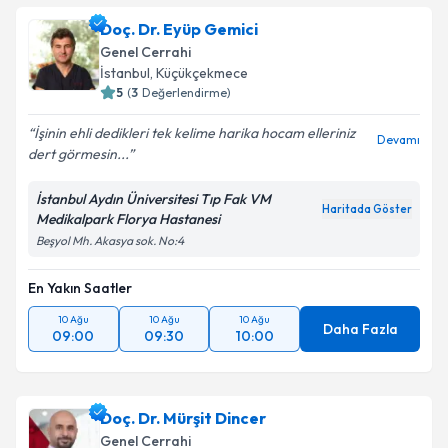
Doç. Dr. Eyüp Gemici
Genel Cerrahi
İstanbul
,
Küçükçekmece
5
(
3
Değerlendirme)
İşinin ehli dedikleri tek kelime harika hocam elleriniz
Devamı
dert görmesin...
İstanbul Aydın Üniversitesi Tıp Fak VM
Haritada Göster
Medikalpark Florya Hastanesi
Beşyol Mh. Akasya sok. No:4
En Yakın Saatler
10 Ağu
10 Ağu
10 Ağu
Daha Fazla
09:00
09:30
10:00
Doç. Dr. Mürşit Dincer
Genel Cerrahi