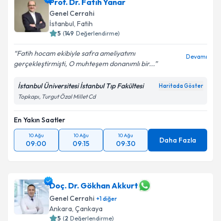
Prof. Dr. Fatih Yanar
Genel Cerrahi
İstanbul
,
Fatih
5
(
149
Değerlendirme)
Fatih hocam ekibiyle safra ameliyatımı
Devamı
gerçekleştirmişti, O muhteşem donanımlı bir...
İstanbul Üniversitesi İstanbul Tıp Fakültesi
Haritada Göster
Topkapı, Turgut Özal Millet Cd
En Yakın Saatler
10 Ağu
10 Ağu
10 Ağu
Daha Fazla
09:00
09:15
09:30
Doç. Dr. Gökhan Akkurt
Genel Cerrahi
+
1
diğer
Ankara
,
Çankaya
5
(
2
Değerlendirme)