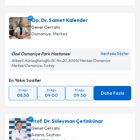
Op. Dr. Samet Kalender
Genel Cerrahi
Osmaniye
,
Merkez
Özel Osmaniye Park Hastanesi
Haritada Göster
Alibeyli, Karaoğlanoğlu Sk. No:20, 80010 Merkez/Osmaniye
Merkez/Osmaniye, Turkey
En Yakın Saatler
10 Ağu
10 Ağu
10 Ağu
Daha Fazla
08:30
09:00
09:30
Prof. Dr. Süleyman Çetinkünar
Genel Cerrahi
Adana
,
Seyhan