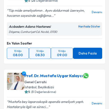
5
(
25
Değerlendirme)
Tüp mide ameliyatımın . Ayını doldurmak üzereyim,
Devamı
hocamın sayesinde sağlığıma...
Acıbadem Adana Hastanesi
Haritada Göster
Döşeme, Cumhuriyet Cd. No:66, 01130
En Yakın Saatler
10 Ağu
10 Ağu
10 Ağu
Daha Fazla
08:00
08:30
09:00
Prof. Dr. Mustafa Uygar Kalaycı
Genel Cerrahi
İstanbul
,
Beylikdüzü
5
(
3
Değerlendirme)
Mustafa bey laparoskopik apandis ameliyatı yaptı.
Devamı