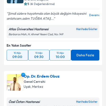
5
(
6
Değerlendirme)
Şimdi sizlere hayatımda olan büyük değişim hikayesini
Devamı
anlatıcam.adım TUĞBA ATAŞ...
Atlas Üniversitesi Hastanesi
Haritada Göster
Barbaros Mah, H. Ahmet Yesevi Cad, No: 149
En Yakın Saatler
10 Ağu
10 Ağu
10 Ağu
Daha Fazla
09:00
09:30
10:00
Op. Dr. Erdem Obuz
Genel Cerrahi
Uşak
,
Merkez
Özel Öztan Hastanesi
Haritada Göster