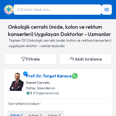
Doktor, klinik ara...
Onkolojik cerrahi (mide, kolon ve rektum
kanserleri) Uygulayan Doktorlar - Uzmanlar
Toplam
131
Onkolojik cerrahi (mide, kolon ve rektum kanserleri)
uygulayan doktor - uzman bulundu.
Filtrele
Akıllı Sıralama
Prof. Dr. Turgut Karaca
Genel Cerrahi
Hatay
,
İskenderun
5
(
1
Değerlendirme)
cerrahların kralısın
Adres
1
Adres
2
Adres
3